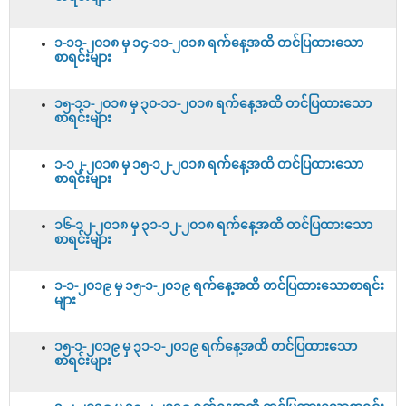
၁-၁၁-၂၀၁၈ မှ ၁၄-၁၁-၂၀၁၈ ရက်နေ့အထိ တင်ပြထားသော
စာရင်းများ
၁၅-၁၁-၂၀၁၈ မှ ၃၀-၁၁-၂၀၁၈ ရက်နေ့အထိ တင်ပြထားသော
စာရင်းများ
၁-၁၂-၂၀၁၈ မှ ၁၅-၁၂-၂၀၁၈ ရက်နေ့အထိ တင်ပြထားသော
စာရင်းများ
၁၆-၁၂-၂၀၁၈ မှ ၃၁-၁၂-၂၀၁၈ ရက်နေ့အထိ တင်ပြထားသော
စာရင်းများ
၁-၁-၂၀၁၉ မှ ၁၅-၁-၂၀၁၉ ရက်နေ့အထိ တင်ပြထားသောစာရင်း
များ
၁၅-၁-၂၀၁၉ မှ ၃၁-၁-၂၀၁၉ ရက်နေ့အထိ တင်ပြထားသော
စာရင်းများ