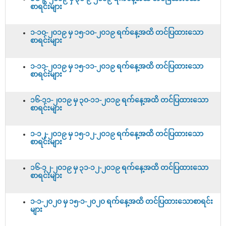
စာရင်းများ
၁-၁၀-၂၀၁၉ မှ ၁၅-၁၀-၂၀၁၉ ရက်နေ့အထိ တင်ပြထားသော
စာရင်းများ
၁-၁၁-၂၀၁၉ မှ ၁၅-၁၁-၂၀၁၉ ရက်နေ့အထိ တင်ပြထားသော
စာရင်းများ
၁၆-၁၁-၂၀၁၉ မှ ၃၀-၁၁-၂၀၁၉ ရက်နေ့အထိ တင်ပြထားသော
စာရင်းများ
၁-၁၂-၂၀၁၉ မှ ၁၅-၁၂-၂၀၁၉ ရက်နေ့အထိ တင်ပြထားသော
စာရင်းများ
၁၆-၁၂-၂၀၁၉ မှ ၃၁-၁၂-၂၀၁၉ ရက်နေ့အထိ တင်ပြထားသော
စာရင်းများ
၁-၁-၂၀၂၀ မှ ၁၅-၁-၂၀၂၀ ရက်နေ့အထိ တင်ပြထားသောစာရင်း
များ