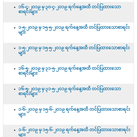
၁၆-၄-၂၀၁၉ မှ ၃၀-၄-၂၀၁၉ ရက်နေ့အထိ တင်ပြထားသော
စာရင်းများ
၁-၅-၂၀၁၉ မှ ၁၅-၅-၂၀၁၉ ရက်နေ့အထိ တင်ပြထားသောစာရင်း
များ
၁-၅-၂၀၁၉ မှ ၁၅-၅-၂၀၁၉ ရက်နေ့အထိ တင်ပြထားသောစာရင်း
များ
၁၆-၅-၂၀၁၉ မှ ၃၁-၅-၂၀၁၉ ရက်နေ့အထိ တင်ပြထားသော
စာရင်းများ
၁၆-၅-၂၀၁၉ မှ ၃၁-၅-၂၀၁၉ ရက်နေ့အထိ တင်ပြထားသော
စာရင်းများ
၁-၆-၂၀၁၉ မှ ၁၅-၆-၂၀၁၉ ရက်နေ့အထိ တင်ပြထားသောစာရင်း
များ
၁-၆-၂၀၁၉ မှ ၁၅-၆-၂၀၁၉ ရက်နေ့အထိ တင်ပြထားသောစာရင်း
များ