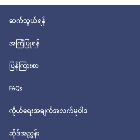
ဆက်သွယ်ရန်
အကြံပြုရန်
ပြန်ကြားစာ
FAQs
ကိုယ်ရေးအချက်အလက်မူဝါဒ
ဆိုဒ်အညွှန်း