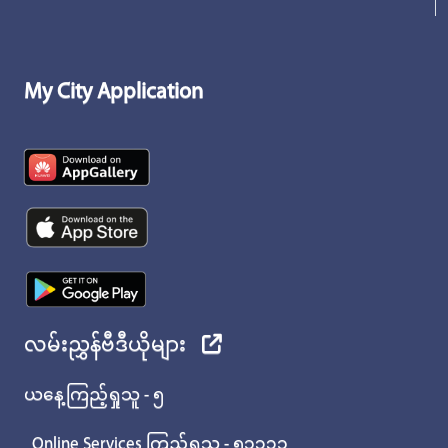
My City Application
လမ်းညွှန်ဗီဒီယိုများ
ယနေ့ကြည့်ရှုသူ - ၅
Online Services ကြည့်ရှုသူ - ၅၁၃၃၁