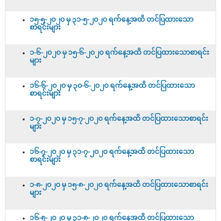
၁၅-၅-၂၀၂၀ မှ ၃၁-၅-၂၀၂၀ ရက်နေ့အထိ တင်ပြထားသော
စာရင်းများ
၁-၆-၂၀၂၀ မှ ၁၅-၆-၂၀၂၀ ရက်နေ့အထိ တင်ပြထားသောစာရင်း
များ
၁၆-၆-၂၀၂၀ မှ ၃၀-၆-၂၀၂၀ ရက်နေ့အထိ တင်ပြထားသော
စာရင်းများ
၁-၇-၂၀၂၀ မှ ၁၅-၇-၂၀၂၀ ရက်နေ့အထိ တင်ပြထားသောစာရင်း
များ
၁၆-၇-၂၀၂၀ မှ ၃၁-၇-၂၀၂၀ ရက်နေ့အထိ တင်ပြထားသော
စာရင်းများ
၁-၈-၂၀၂၀ မှ ၁၅-၈-၂၀၂၀ ရက်နေ့အထိ တင်ပြထားသောစာရင်း
များ
၁၆-၈-၂၀၂၀ မှ ၃၁-၈-၂၀၂၀ ရက်နေ့အထိ တင်ပြထားသော