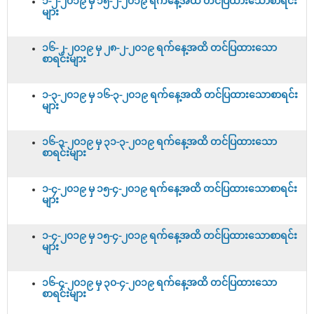
၁-၂-၂၀၁၉ မှ ၁၅-၂-၂၀၁၉ ရက်နေ့အထိ တင်ပြထားသောစာရင်း
များ
၁၆-၂-၂၀၁၉ မှ ၂၈-၂-၂၀၁၉ ရက်နေ့အထိ တင်ပြထားသော
စာရင်းများ
၁-၃-၂၀၁၉ မှ ၁၆-၃-၂၀၁၉ ရက်နေ့အထိ တင်ပြထားသောစာရင်း
များ
၁၆-၃-၂၀၁၉ မှ ၃၁-၃-၂၀၁၉ ရက်နေ့အထိ တင်ပြထားသော
စာရင်းများ
၁-၄-၂၀၁၉ မှ ၁၅-၄-၂၀၁၉ ရက်နေ့အထိ တင်ပြထားသောစာရင်း
များ
၁-၄-၂၀၁၉ မှ ၁၅-၄-၂၀၁၉ ရက်နေ့အထိ တင်ပြထားသောစာရင်း
များ
၁၆-၄-၂၀၁၉ မှ ၃၀-၄-၂၀၁၉ ရက်နေ့အထိ တင်ပြထားသော
စာရင်းများ