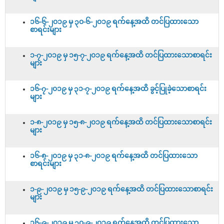
၁၆-၆-၂၀၁၉ မှ ၃၀-၆-၂၀၁၉ ရက်နေ့အထိ တင်ပြထားသော
စာရင်းများ
၁-၇-၂၀၁၉ မှ ၁၅-၇-၂၀၁၉ ရက်နေ့အထိ တင်ပြထားသောစာရင်း
များ
၁၆-၇-၂၀၁၉ မှ ၃၁-၇-၂၀၁၉ ရက်နေ့အထိ ခွင့်ပြုခဲ့သောစာရင်း
များ
၁-၈-၂၀၁၉ မှ ၁၅-၈-၂၀၁၉ ရက်နေ့အထိ တင်ပြထားသောစာရင်း
များ
၁၆-၈-၂၀၁၉ မှ ၃၁-၈-၂၀၁၉ ရက်နေ့အထိ တင်ပြထားသော
စာရင်းများ
၁-၉-၂၀၁၉ မှ ၁၅-၉-၂၀၁၉ ရက်နေ့အထိ တင်ပြထားသောစာရင်း
များ
၁၆-၉-၂၀၁၉ မှ ၃၀-၉-၂၀၁၉ ရက်နေ့အထိ တင်ပြထားသော