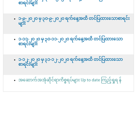
စာရင်းများ
၁-၉-၂၀၂၀ မှ ၃၀-၉-၂၀၂၀ ရက်နေ့အထိ တင်ပြထားသောစာရင်း
များ
၁-၁၁-၂၀၂၀ မှ ၃၀-၁၁-၂၀၂၀ ရက်နေ့အထိ တင်ပြထားသော
စာရင်းများ
၁-၁၂-၂၀၂၀ မှ ၃၁-၁၂-၂၀၂၀ ရက်နေ့အထိ တင်ပြထားသော
စာရင်းများ
အဆောက်အအုံဆိုင်ရာကိစ္စရပ်များ Up to date ကြည့်ရှုရ န်