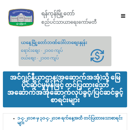
ရန်ကုန်မြို့တော်
စည်ပင်သာယာရေးကော်မတီ
ယနေ့မြို့တော်ဘဏ်ဒေါ်လာစျေးနှုန်း
ရောင်းစျေး - ၂၁၀၀ ကျပ်
ဝယ်စျေး - ၂၁၀၀ ကျပ်
အင်ဂျင်နီယာဌာန(အဆောက်အအုံ)သို့ မြေ
ပိုင်ဆိုင်မှုမှန်ဖြင့် တင်ပြထားသော
အဆောက်အအုံဆောက်လုပ်ခွင့်/ပြင်ဆင်ခွင့်
စာရင်းများ
၁-၄-၂၀၁၈ မှ ၃၀-၄-၂၀၁၈ ရက်နေ့အထိ တင်ပြထားသောစာရင်း
များ