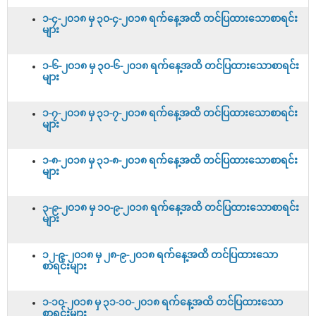
၁-၄-၂၀၁၈ မှ ၃၀-၄-၂၀၁၈ ရက်နေ့အထိ တင်ပြထားသောစာရင်း
များ
၁-၆-၂၀၁၈ မှ ၃၀-၆-၂၀၁၈ ရက်နေ့အထိ တင်ပြထားသောစာရင်း
များ
၁-၇-၂၀၁၈ မှ ၃၁-၇-၂၀၁၈ ရက်နေ့အထိ တင်ပြထားသောစာရင်း
များ
၁-၈-၂၀၁၈ မှ ၃၁-၈-၂၀၁၈ ရက်နေ့အထိ တင်ပြထားသောစာရင်း
များ
၃-၉-၂၀၁၈ မှ ၁၀-၉-၂၀၁၈ ရက်နေ့အထိ တင်ပြထားသောစာရင်း
များ
၁၂-၉-၂၀၁၈ မှ ၂၈-၉-၂၀၁၈ ရက်နေ့အထိ တင်ပြထားသော
စာရင်းများ
၁-၁၀-၂၀၁၈ မှ ၃၁-၁၀-၂၀၁၈ ရက်နေ့အထိ တင်ပြထားသော
စာရင်းများ