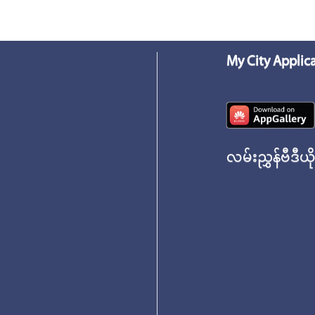
My City Applic
လမ်းညွှန်ဗီဒီယိ