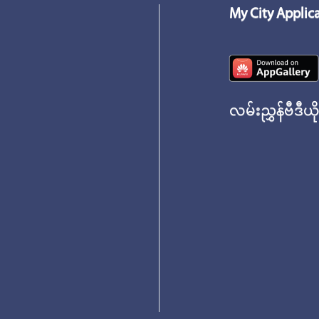
My City Applic
လမ်းညွှန်ဗီဒီယိ