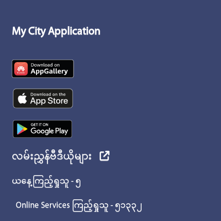
My City Application
လမ်းညွှန်ဗီဒီယိုများ
ယနေ့ကြည့်ရှုသူ - ၅
Online Services ကြည့်ရှုသူ - ၅၁၃၃၂