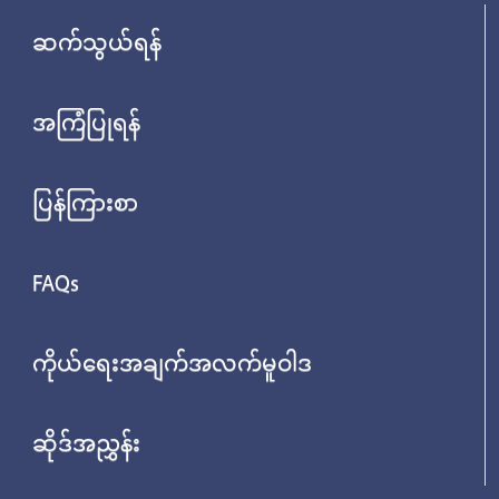
ဆက်သွယ်ရန်
အကြံပြုရန်
ပြန်ကြားစာ
FAQs
ကိုယ်ရေးအချက်အလက်မူဝါဒ
ဆိုဒ်အညွှန်း