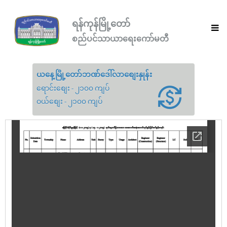
ရန်ကုန်မြို့တော်
စည်ပင်သာယာရေးကော်မတီ
ယနေ့မြို့တော်ဘဏ်ဒေါ်လာစျေးနှုန်း
ရောင်းစျေး - ၂၁၀၀ ကျပ်
ဝယ်စျေး - ၂၁၀၀ ကျပ်