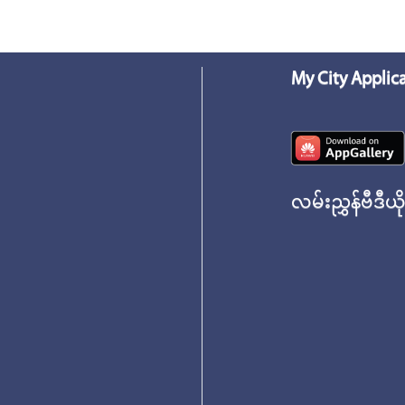
My City Applic
လမ်းညွှန်ဗီဒီယိ