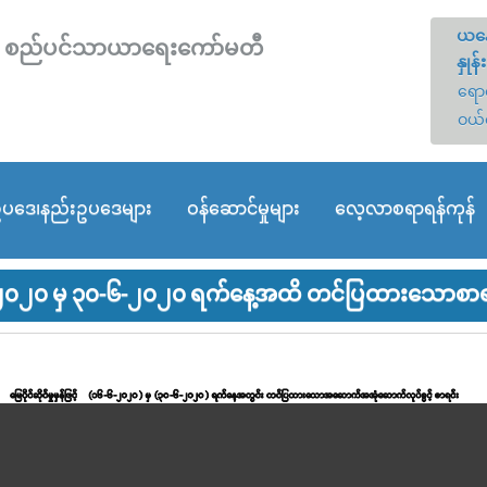
ယနေ
တော် စည်ပင်သာယာရေးကော်မတီ
နှုန်း
ရောင
ဝယ်
ပဒေ၊နည်းဥပဒေများ
ဝန်ဆောင်မှုများ
လေ့လာစရာရန်ကုန်
၂၀၂၀ မှ ၃၀-၆-၂၀၂၀ ရက်နေ့အထိ တင်ပြထားသောစာရင