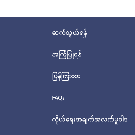
ဆက်သွယ်ရန်
အကြံပြုရန်
ပြန်ကြားစာ
FAQs
ကိုယ်ရေးအချက်အလက်မူဝါဒ