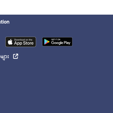
ation
ုများ