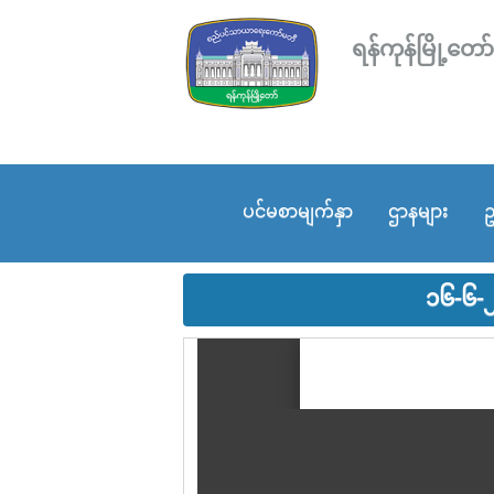
ရန်ကုန်မြို့
ပင်မစာမျက်နှာ
ဌာနများ
ဥ
၁၆-၆-