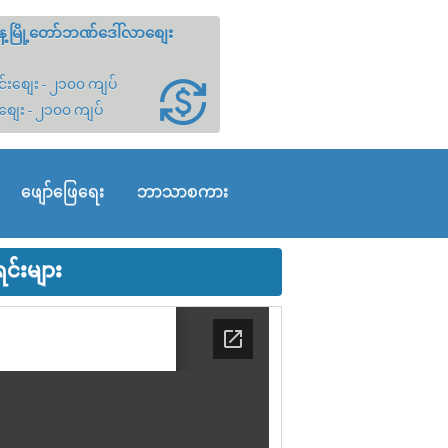
့မြို့တော်ဘဏ်ဒေါ်လာစျေး
်းစျေး - ၂၁၀၀ ကျပ်
စျေး - ၂၁၀၀ ကျပ်
ဖျော်ဖြေရေး
ဘာသာစကား
်းများ