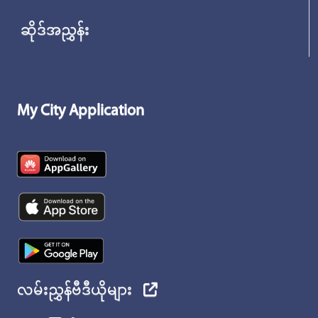
ဆိုဒ်အညွှန်း
My City Application
လမ်းညွှန်ဗီဒီယိုများ