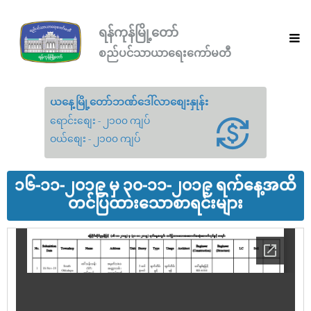
ရန်ကုန်မြို့တော်
စည်ပင်သာယာရေးကော်မတီ
ယနေ့မြို့တော်ဘဏ်ဒေါ်လာစျေးနှုန်း
ရောင်းစျေး - ၂၁၀၀ ကျပ်
ဝယ်စျေး - ၂၁၀၀ ကျပ်
၁၆-၁၁-၂၀၁၉ မှ ၃၀-၁၁-၂၀၁၉ ရက်နေ့အထိ
တင်ပြထားသောစာရင်းများ