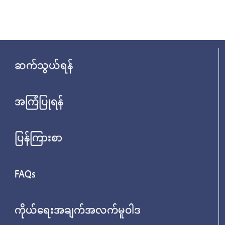
ဆက်သွယ်ရန်
အကြံပြုရန်
ပြန်ကြားစာ
FAQs
ကိုယ်ရေးအချက်အလက်မူဝါဒ