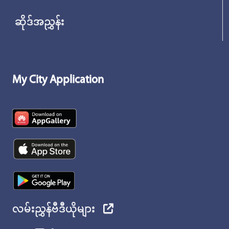
ဆိုဒ်အညွှန်း
My City Application
လမ်းညွှန်ဗီဒီယိုများ