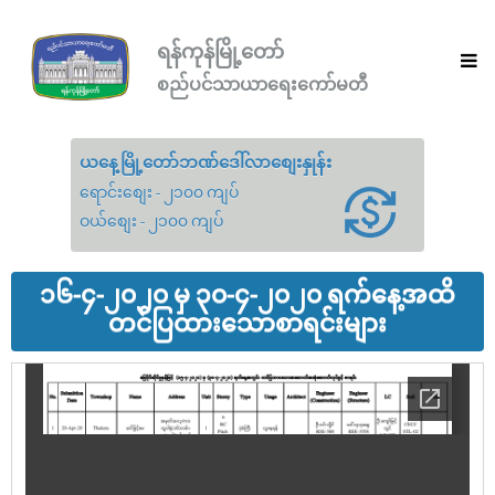
ရန်ကုန်မြို့တော်
စည်ပင်သာယာရေးကော်မတီ
ယနေ့မြို့တော်ဘဏ်ဒေါ်လာစျေးနှုန်း
ရောင်းစျေး - ၂၁၀၀ ကျပ်
ဝယ်စျေး - ၂၁၀၀ ကျပ်
၁၆-၄-၂၀၂၀ မှ ၃၀-၄-၂၀၂၀ ရက်နေ့အထိ
တင်ပြထားသောစာရင်းများ