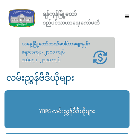
ရန်ကုန်မြို့တော်
စည်ပင်သာယာရေးကော်မတီ
ယနေ့မြို့တော်ဘဏ်ဒေါ်လာစျေးနှုန်း
ရောင်းစျေး - ၂၁၀၀ ကျပ်
ဝယ်စျေး - ၂၁၀၀ ကျပ်
လမ်းညွှန်ဗီဒီယိုများ
YBPS လမ်းညွှန်ဗီဒီယိုများ