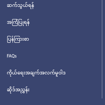
ဆက်သွယ်ရန်
အကြံပြုရန်
ပြန်ကြားစာ
FAQs
ကိုယ်ရေးအချက်အလက်မူဝါဒ
ဆိုဒ်အညွှန်း