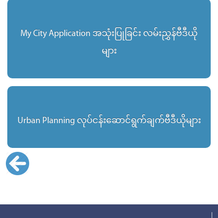
My City Application အသုံးပြုခြင်း လမ်းညွှန်ဗီဒီယို
များ
Urban Planning လုပ်ငန်းဆောင်ရွက်ချက်ဗီဒီယိုများ