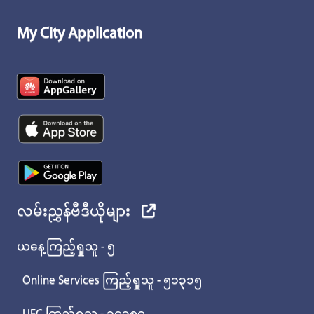
My City Application
လမ်းညွှန်ဗီဒီယိုများ
ယနေ့ကြည့်ရှုသူ - ၅
Online Services ကြည့်ရှုသူ - ၅၁၃၁၅