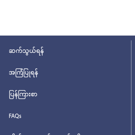
ဆက်သွယ်ရန်
အကြံပြုရန်
ပြန်ကြားစာ
FAQs