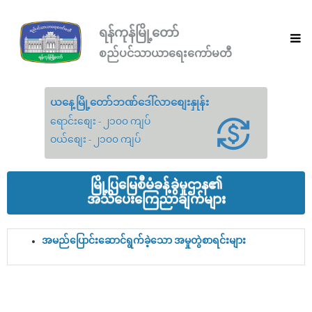
ရန်ကုန်မြို့တော်
စည်ပင်သာယာရေးကော်မတီ
ယနေ့မြို့တော်ဘဏ်ဒေါ်လာစျေးနှုန်း
ရောင်းစျေး - ၂၁၀၀ ကျပ်
ဝယ်စျေး - ၂၁၀၀ ကျပ်
မြို့ပြမြေစီမံခန့်ခွဲမှုဌာန၏
အသိပေးကြေညာချက်များ
အမည်ပြောင်းဆောင်ရွက်ခဲ့သော အမှုတွဲစာရင်းများ