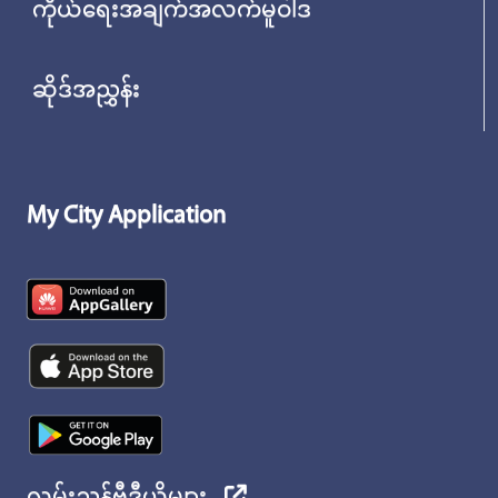
ကိုယ်ရေးအချက်အလက်မူဝါဒ
ဆိုဒ်အညွှန်း
My City Application