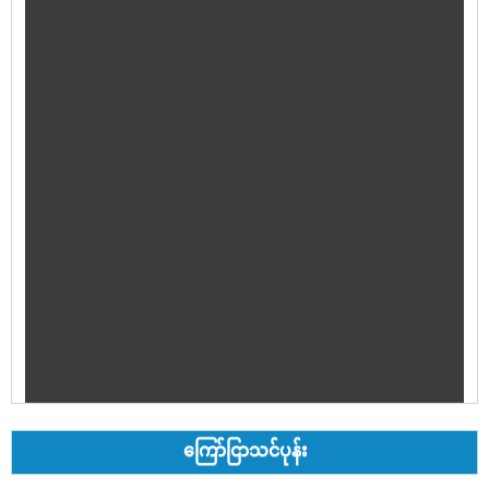
ကြော်ငြာသင်ပုန်း