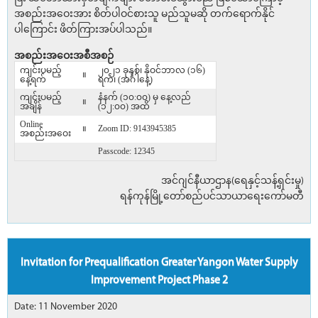
အစည်းအဝေးအား စိတ်ပါဝင်စားသူ မည်သူမဆို တက်ရောက်နိုင်
ပါ‌ကြောင်း ဖိတ်ကြားအပ်ပါသည်။
အစည်းအဝေးအစီအစဉ်
ကျင်းပမည့်
၂၀၂၁ ခုနှစ်၊ နိုဝင်ဘာလ (၁၆)
။
နေ့ရက်
ရက်၊ (အင်္ဂါနေ့)
ကျင်းပမည့်
နံနက် (၁၀:၀၀) မှ နေ့လည်
။
အချိန်
(၁၂:၀၀) အထိ
Online
။
Zoom ID: 9143945385
အစည်းအဝေး
Passcode: 12345
အင်ဂျင်နီယာဌာန(ရေနှင့်သန့်ရှင်းမှု)
ရန်ကုန်မြို့တော်စည်ပင်သာယာရေးကော်မတီ
Invitation for Prequalification Greater Yangon Water Supply
Improvement Project Phase 2
Date: 11 November 2020