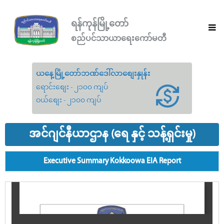
ရန်ကုန်မြို့တော်
စည်ပင်သာယာရေးကော်မတီ
ယနေ့မြို့တော်ဘဏ်ဒေါ်လာစျေးနှုန်း
ရောင်းစျေး - ၂၁၀၀ ကျပ်
ဝယ်စျေး - ၂၁၀၀ ကျပ်
အင်ဂျင်နီယာဌာန (ရေ နှင့် သန့်ရှင်းမှု)
Executive Summary Kokkoowa EIA Report