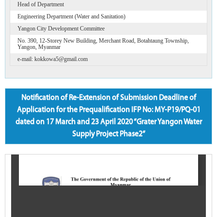
Head of Department
Engineering Department (Water and Sanitation)
Yangon City Development Committee
No. 390, 12-Storey New Building, Merchant Road, Botahtaung Township,
Yangon, Myanmar
e-mail: kokkowa5@gmail.com
Notification of Re-Extension of Submission Deadline of
Application for the Prequalification IFP No: MY-P19/PQ-01
dated on 17 March and 23 April 2020 “Grater Yangon Water
Supply Project Phase2“