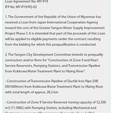
Loan Agreement No: MY-P19
IFP No: MY-P19/PQ-02
1. The Government of the Republic of the Union of Myanmar has
received a Loan from Japan International Cooperation Agency
toward the cost of the Greater Yangon Water Supply Improvement
Project Phase 2. It is intended that part of the proceeds of this Loan
will be applied to eligible payments under the contract resulting
from the bidding for which this prequalification is conducted.
2. The Yangon City Development Committee intends to prequalify
contractors and/or firms for “Construction of Zone 9 and Pearl
Service Reservoirs, Pumping Stations, and Transmission Pipeline
from Kokkowa Water Treatment Plant to Hlaing River”.
- Construction of Transmission Pipeline of Ductile Iron Pipe (DIP,
DN1600mm) from Kokkowa Water Treatment Plant to Hlaing River
with total length of approx. 28.2 km
- Construction of Zone 9 Service Reservoir having capacity of 52,300
m3 (11.5MG) with Pumping Station, including Mechanical and