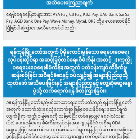
အသိပေးကြေညာချက်
ရေဖိုးရေခပြေစာများအား AYA Pay, CB Pay, KBZ Pay, UAB Bank Sai Sai
Pay, AGD Bank One Pay, Wave Money, Mytel, OK$ တို့မှ ပေးဆောင်နိုင်
ပြီဖြစ်ပါကြောင်း အသိပေးအပ်ပါသည်။
ရန်ကုန်မြို့တော်အတွက် ပိုမိုကောင်းမွန်သော ရေပေးဝေရေး
လုပ်ငန်းဆိုင်ရာ အဆင့်မြှင့်တင်ရေး စီမံကိန်း (အဆင့် ၂) (ကုက္ကို
ဝရေပေးဝေရေးစီမံကိန်း) အတွက် ပတ်ဝန်းကျင် ထိခိုက်မှု
ဆန်းစစ်ခြင်း အစီရင်ခံစာနှင့် စပ်လျဉ်း၍ အများပြည်သူသို့
ထုတ်ဖော် အသိပေးခြင်းနှင့် အများပြည်သူနှင့် တွေ့ဆုံဆွေးနွေး
ပွဲသို့ တက်ရောက်ရန် ဖိတ်ကြားခြင်း။
၁။ ရန်ကုန်မြို့တော်စည်ပင်သာယာရေးကော်မတီသည် ရန်ကုန်မြို့တော်
အတွက် သောက်သုံးရေလုံလောက်စွာ ဖြန့်ဝေပေးနိုင်ရေး ဆောင်ရွက်
လျှက်ရှိရာ ကုက္ကိုဝမြစ်ရေကို သန့်စင်ပြီး တစ်နေ့လျှင် ရေဂါလံသန်း
(၆၀) ပေးဝေနိုင်ရေး စီမံကိန်းလုပ်ငန်းအား ဂျပန်နိုင်ငံ အစိုးရ ODA
ချေးငွေဖြင့် အကောင်အထည်ဖော်ဆောင်ရွက်ရန် ပြည်ထောင်စုအစိုးရမှ
ခွင့်ပြုပြီး နှစ်နိုင်ငံချေးငွေ သဘောတူစာချုပ် လက်မှတ်ရေးထိုးပြီး ဖြစ်