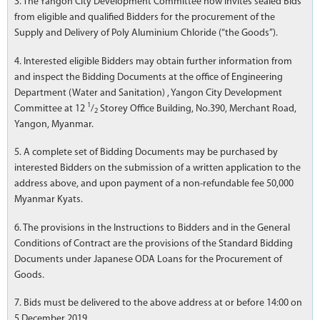
3. The Yangon City Development Committee now invites sealed Bids
from eligible and qualified Bidders for the procurement of the
Supply and Delivery of Poly Aluminium Chloride (“the Goods”).
4. Interested eligible Bidders may obtain further information from
and inspect the Bidding Documents at the office of Engineering
Department (Water and Sanitation) , Yangon City Development
1
Committee at 12
/
Storey Office Building, No.390, Merchant Road,
2
Yangon, Myanmar.
5. A complete set of Bidding Documents may be purchased by
interested Bidders on the submission of a written application to the
address above, and upon payment of a non-refundable fee 50,000
Myanmar Kyats.
6. The provisions in the Instructions to Bidders and in the General
Conditions of Contract are the provisions of the Standard Bidding
Documents under Japanese ODA Loans for the Procurement of
Goods.
7. Bids must be delivered to the above address at or before 14:00 on
5 December 2019.