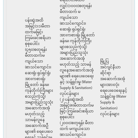
ဧရိယာတစ်ထပ်
လျှင်(၁၀၀၀)စတုရန်း
မီတာထက် မ
ကျယ်သော
ပန်းဆွဲအထိ
(စာသင်ကျောင်း၊
အမြင့်(၁၁)မီတာ
ဆေးရုံ၊ ရုပ်ရှင်ရုံ၊
ထက်မမြင့်၊
အားကစားရုံ၊ မြို့တော်
ကြမ်းခင်းဧရိယာ
ခန်းမ၊ ကုန်တိုက်ကြီး
စုစုပေါင်း
များစသည်ကဲ့သို့)
(၄၅၀)စတုရန်း
အများပြည်သူသုံး
မီတာထက်မ
အဆောက်အအုံ
ကျယ်သော
မြို့ပြ
မဟုတ်သည့် သာမန်
(စာသင်ကျောင်း၊
အင်ဂျင်နီယာ
လူနေအဆောက်အအုံ
ဆေးရုံ၊ ရုပ်ရှင်ရုံ၊
ဆိုင်ရာ
များ၏ ရေပေးဝေရေး
အားကစားရုံ၊
အဆောက်အအုံ
နှင့် သန့်ရှင်းမှု (Water
မြို့တော် ခန်းမ၊
များအားလုံး
Supply & Sanitation)
ကုန်တိုက်ကြီးများ
ရေပေးဝေရေးနှင့်
လုပ်ငန်းများ
စသည်ကဲ့သို့)
သန့်ရှင်းမှု (Water
(၂) ပန်းဆွဲအထိ
အများပြည်သူသုံး
Supply &
အမြင့်(၈)မီတာထက်မ
အဆောက်အအုံ
Sanitation)
မြင့်၊ ကြမ်းခင်းဧရိယာ
မဟုတ်သည့်
လုပ်ငန်းများ
စုစုပေါင်း
သာမန်လူနေ
(၂၀၀၀)စတုရန်း မီတာ
အဆောက်အဦ
ထက် မကျယ်သော
များ၏ ရေပေးဝေ
(စာသင်ကျောင်း၊
ရေးနှင့် သန့်ရှင်းမှု