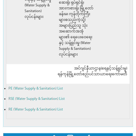
ဆေးရုံ၊ ရုပ်ရှင်ရုံ၊
(Water Supply &
အားကစားရုံ၊ မြို့တော်
Sanitation)
ခန်းမ၊ ကုန်တိုက်ကြီး
လုပ်ငန်းများ
များစသည်ကဲ့သို့)
အများပြည်သူ သုံး
အဆောက်အအုံ
များ၏ ရေပေးဝေရေး
နှင့် သန့်ရှင်းမှု (Water
Supply & Sanitation)
လုပ်ငန်းများ
အင်ဂျင်နီယာဌာန(ရေနှင့်သန့်ရှင်းမှု)
ရန်ကုန်မြို့တော်စည်ပင်သာယာရေးကော်မတီ
PE (Water Supply & Sanitation) List
RSE (Water Supply & Sanitation) List
RE (Water Supply & Sanitation) List