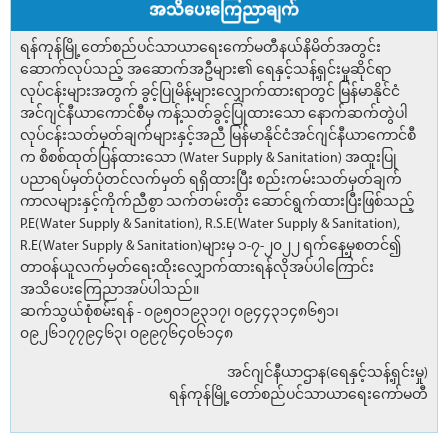
အသိပေးကြေညာချက်
ရန်ကုန်မြို့တော်စည်ပင်သာယာရေးကော်မတီနယ်နိမိတ်အတွင်း
ဆောက်လုပ်သည့် အဆောက်အဦများ၏ ရေနှင့်သန့်ရှင်းမှုဆိုင်ရာ
လုပ်ငန်းများအတွက် ခွင့်ပြုမိန့်များလျှောက်ထားရာတွင် မြန်မာနိုင်ငံ
အင်ဂျင်နီယာကောင်စီမှ ကန့်သတ်ခွင့်ပြုထားသော နောက်ဆက်တွဲပါ
လုပ်ငန်းသတ်မှတ်ချက်များနှင့်အညီ မြန်မာနိုင်ငံအင်ဂျင်နီယာကောင်စီ
က စိစစ်ထုတ်ပြန်ထားသော (Water Supply & Sanitation) အထူးပြု
ပညာရပ်မှတ်ပုံတင်လက်မှတ် ရရှိထားပြီး စည်းကမ်းသတ်မှတ်ချက်
ကာလများနှင့်ကိုက်ညီစွာ သက်တမ်းတိုး ဆောင်ရွက်ထားပြီးဖြစ်သည့်
P.E(Water Supply & Sanitation), R.S.E(Water Supply & Sanitation),
R.E(Water Supply & Sanitation)များမှ ၁-၇-၂၀၂၂ ရက်နေ့မှစတင်၍
တာဝန်ယူလက်မှတ်ရေးထိုးလျှောက်ထားရန်လိုအပ်ပါကြောင်း
အသိပေးကြေညာအပ်ပါသည်။
ဆက်သွယ်စုံစမ်းရန် - ၀၉၅၀၁၉၃၁၇၊ ၀၉၄၄၃၁၄၈၆၅၁၊
၀၉၂၆၁၇၇၉၄၆၃၊ ၀၉၉၇၆၄၀၆၁၄၈
အင်ဂျင်နီယာဌာန(ရေနှင့်သန့်ရှင်းမှု)
ရန်ကုန်မြို့တော်စည်ပင်သာယာရေးကော်မတီ