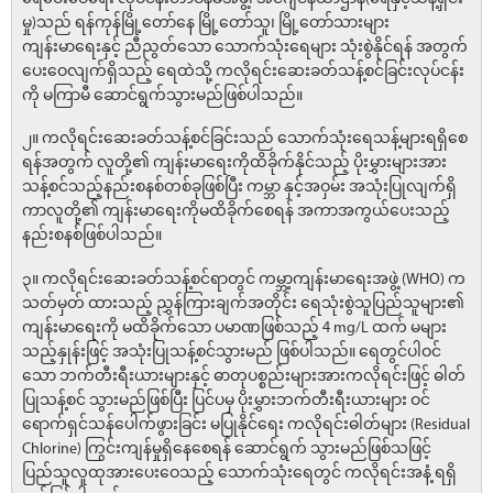
မှု)သည် ရန်ကုန်မြို့တော်နေ မြို့တော်သူ၊ မြို့တော်သားများ
ကျန်းမာရေးနှင့် ညီညွတ်သော သောက်သုံးရေများ သုံးစွဲနိုင်ရန် အတွက်
ပေးဝေလျက်ရှိသည့် ရေထဲသို့ ကလိုရင်းဆေးခတ်သန့်စင်ခြင်းလုပ်ငန်း
ကို မကြာမီ ဆောင်ရွက်သွားမည်ဖြစ်ပါသည်။
၂။ ကလိုရင်းဆေးခတ်သန့်စင်ခြင်းသည် သောက်သုံးရေသန့်များရရှိစေ
ရန်အတွက် လူတို့၏ ကျန်းမာရေးကိုထိခိုက်နိုင်သည့် ပိုးမွှားများအား
သန့်စင်သည့်နည်းစနစ်တစ်ခုဖြစ်ပြီး ကမ္ဘာ နှင့်အဝှမ်း အသုံးပြုလျက်ရှိ
ကာလူတို့၏ ကျန်းမာရေးကိုမထိခိုက်စေရန် အကာအကွယ်ပေးသည့်
နည်းစနစ်ဖြစ်ပါသည်။
၃။ ကလိုရင်းဆေးခတ်သန့်စင်ရာတွင် ကမ္ဘာ့ကျန်းမာရေးအဖွဲ့ (WHO) က
သတ်မှတ် ထားသည့် ညွှန်ကြားချက်အတိုင်း ရေသုံးစွဲသူပြည်သူများ၏
ကျန်းမာရေးကို မထိခိုက်သော ပမာဏဖြစ်သည့် 4 mg/L ထက် မများ
သည့်နှုန်းဖြင့် အသုံးပြုသန့်စင်သွားမည် ဖြစ်ပါသည်။ ရေတွင်ပါဝင်
သော ဘက်တီးရီးယားများနှင့် ဓာတုပစ္စည်းများအားကလိုရင်းဖြင့် ဓါတ်
ပြုသန့်စင် သွားမည်ဖြစ်ပြီး ပြင်ပမှ ပိုးမွှားဘက်တီးရီးယားများ ဝင်
ရောက်ရှင်သန်ပေါက်ဖွားခြင်း မပြုနိုင်ရေး ကလိုရင်းဓါတ်များ (Residual
Chlorine) ကြွင်းကျန်မှုရှိနေစေရန် ဆောင်ရွက် သွားမည်ဖြစ်သဖြင့်
ပြည်သူလူထုအားပေးဝေသည့် သောက်သုံးရေတွင် ကလိုရင်းအနံ့ ရရှိ