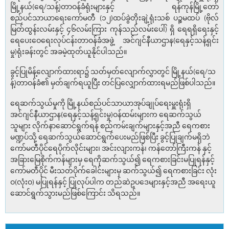
မြို့နယ်(ရေ/သန့်)တာဝန်ခံရုံးများနှင့် ရန်ကုန်မြို့တော်
စည်ပင်သာယာရေးကော်မတီ (၁၂)ထပ်ခွဲတိုးချဲ့ရုံးသစ် ပဉ္စမထပ် (ဗိုလ်
မြတ်ထွန်းလမ်းနှင့် ၄၆လမ်းကြား ကုန်သည်လမ်းပေါ်) ရှိ ရေရရှိရေးနှင့်
ရေပေးဝေရေးလုပ်ငန်းတာဝန်ခံအဖွဲ့ အင်ဂျင်နီယာဌာန(ရေနှင့်သန့်ရှင်း
မှု)ရုံးခန်းတွင် အခမဲ့ထုတ်ယူနိုင်ပါသည်။
ခွင့်ပြုမိန့်လျောက်ထားရာ၌ သတ်မှတ်လျောက်လွှာတွင် မြို့နယ်(ရေ/သ
န့်)တာဝန်ခံ၏ မှတ်ချက်ရယူပြီး တင်ပြလျှောက်ထားရမည်ဖြစ်ပါသည်။
ရေဆက်သွယ်မှုကို မြို့နယ်စည်ပင်သာယာအုပ်ချုပ်ရေးမှူးရုံးရှိ
အင်ဂျင်နီယာဌာန(ရေနှင့်သန့်ရှင်းမှု)ဝန်ထမ်းများက ရေဆက်သွယ်
သူများ လိုက်နာဆောင်ရွက်ရန် စည်ကမ်းချက်များနှင့်အညီ ရေကစား
မဏ္ဍပ်သို့ ရေဆက်သွယ်ဆောင်ရွက်ပေးမည်ဖြစ်ပြီး ခွင့်ပြုချက်မရှိဘဲ
ကော်မတီပိုင်ရေပိုက်လိုင်းများ၊ အင်းလျားကန်၊ ကန်တော်ကြီးကန် နှင့်
အခြားမြေစိုက်ကန်များမှ ရေကိုဆက်သွယ်၍ ရေကစားခြင်းမပြုရန်နှင့်
ကော်မတီပိုင် မီးသတ်ပိုက်ခေါင်းများမှ ဆက်သွယ်၍ ရေကစားခြင်း လုံး
ဝ(လုံးဝ) မပြုရန်နှင့် ပြုလုပ်ပါက တည်ဆဲဥပဒေများနှင့်အညီ အရေးယူ
ဆောင်ရွက်သွားမည်ဖြစ်ကြောင်း သိရသည်။