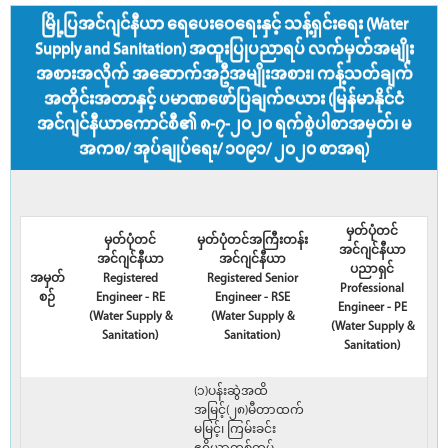
မြို့ပြအင်ဂျင်နီယာ ရေပေးဝေရေးနှင့် သန့်ရှင်းရေး (Water
Supply and Sanitation) အထူးပြုပညာရပ် လက်မှတ်အမျိုး
အစားအလိုက် အဆောက်အဦအမျိုးအစား၊ ကန့်သတ်ချက်
အတိုင်းအတာနှင့် ပမာဏဖော်ပြချက်ဇယား (မြန်မာနိုင်ငံ
အင်ဂျင်နီယာကောင်စီ၏ ၈-၇-၂၀၂၀ ရက်စွဲပါစာအမှတ်၊ မ
အကစ/ အုပ်ချုပ်ရေး/ ၁၀၉၁/ ၂၀၂၀ စာအရ)
မှတ်ပုံတင်
မှတ်ပုံတင်
မှတ်ပုံတင်အကြီးတန်း
အင်ဂျင်နီယာ
အင်ဂျင်နီယာ
အင်ဂျင်နီယာ
ပညာရှင်
အမှတ်
Registered
Registered Senior
Professional
စဉ်
Engineer - RE
Engineer - RSE
Engineer - PE
(Water Supply &
(Water Supply &
(Water Supply &
Sanitation)
Sanitation)
Sanitation)
(၁)ပန်းဆွဲအထိ
အမြင့်(၂၈)မီတာထက်
မမြင့်၊ ကြမ်းခင်း