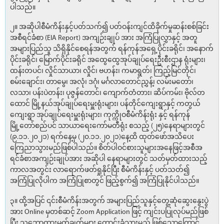
ပါသည်။
၂။ အဆိုပါစီမံကိန်းနှင့်ပတ်သက်၍ ပတ်ဝန်းကျင်ထိခိုက်မှုဆန်းစစ်ခြင်း
အစီရင်ခံစာ (EIA Report) အကျဉ်းချုပ် အား အကြံပြုလွှာနှင့် အတူ
အများပြည်သူ သိရှိနိုင်စေရန်အတွက် ရန်ကုန်အရှေ့ပိုင်းခရိုင်၊ အနောက်
ပိုင်းခရိုင်၊ မြောက်ပိုင်းခရိုင် အထွေထွေအုပ်ချုပ်ရေးဦးစီးဌာန ရုံးများ၊
ထန်းတပင်၊ လှိုင်သာယာ၊ လှိုင်၊ ဗဟန်း၊ ကမာရွတ်၊ ကြည့်မြင်တိုင်၊
စမ်းချောင်း၊ တာမွေ၊ အလုံ၊ ဒဂုံ၊ မင်္ဂလာတောင်ညွှန့်၊ လမ်းမတော်၊
လသာ၊ ပန်းပဲတန်း၊ ပုဇွန်တောင်၊ ကျောက်တံတား၊ ဆိပ်ကမ်း၊ ဗိုလ်တ
ထောင် မြို့နယ်အုပ်ချုပ်ရေးမှူးရုံးများ၊ ပန်တိုင်ကျေးရွာနှင့် ကတွယ်
ကျေးရွာ အုပ်ချုပ်ရေးမှူးရုံးများ၊ ကုက္ကိုဝစီမံကိန်းရုံး နှင့် ရန်ကုန်
မြို့တော်စည်ပင် သာယာရေးကော်မတီရုံး စသည့် (၂၅)နေရာများတွင်
(၉.၁၁.၂၀၂၁) ရက်နေ့မှ (၂၀.၁၁.၂၀၂၁)နေ့ထိ ထုတ်ဖော်အသိပေး
ကြေညာသွားမည်ဖြစ်ပါသည်။ စိတ်ပါဝင်စားသူများအနေဖြင့်အစီအ
ရင်ခံစာအကျဉ်းချုပ်အား အဆိုပါ နေရာများတွင် သတ်မှတ်ထားသည့်
ကာလအတွင်း လာရောက်ဖတ်ရှုနိုင်ပြီး စီမံကိန်းနှင့် ပတ်သတ်၍
အကြံပြုလိုပါက အကြံပြုစာတွင် ဖြည့်စွက်၍ အကြံပြုနိုင်ပါသည်။
၃။ ထို့အပြင် ၎င်းစီမံကိန်းအတွက် အများပြည်သူနှင့်တွေ့ဆုံဆွေးနွေးပွဲ
အား Online မှတစ်ဆင့် Zoom Application ဖြင့် ကျင်းပပြုလုပ်မည်ဖြစ်
ပြီး သဘောထားမှတ်ချက်များ တောင်းခံသွားမည် ဖြစ်သောကြောင့်