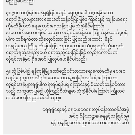
မည်ဖြစ်ပါသည်။
၄။ ၄င်း ကလိုရင်းအနံ့ရရှိခြင်းသည် ရေတွင်ပေါက်ဖွားနိုင်သော
ရောဂါပိုးမွှားများအား ဆေးခတ်သန့်စင်ပြီးဖြစ်ကြောင်းနှင့် ကျန်းမာရေး
ကိုမထိခိုက်ဘဲ ရေကောင်းရေသန့်အဖြစ် သုံးစွဲနိုင်ကြောင်း
အထောက်အထားဖြစ်ပါသည်။ ကလိုရင်းအနံ့အား ကြိုက်နှစ်သက်မှုမရှိ
ပါက တစ်ရက်တာ သိုလှောင်ထားခြင်းဖြင့်လည်းကောင်း၊ မိနစ်
အနည်းငယ် ကြိုချက်ခြင်းဖြင့် လည်းကောင်း၊ သံပုရာရည် သို့မဟုတ်
ရှောက်ရည်အနည်းငယ် ရောထည့်ပေးခြင်းဖြင့် လည်းကောင်း က
လိုရင်းအနံ့မပါရှိအောင် ပြုလုပ်ပေးနိုင်ပါသည်။
၅။ သို့ဖြစ်ပါ၍ ရန်ကုန်မြို့တော်စည်ပင်သာယာရေးကော်မတီမှ ပေးဝေ
သည့်ရေတွင် ကလိုရင်း ဆေးခတ်သန့်စင်ခြင်းလုပ်ငန်းကြောင့် က
လိုရင်းအနံ့များရရှိပါက စိုးရိမ်ရန်မရှိ ကြောင်းနှင့် ပိုးသတ်သန့်စင်ထား
သည့် လက္ခဏာဖြစ်၍ ယုံကြည်စိတ်ချစွာ သုံးစွဲနိုင်ပါကြောင်း ကြိုတင်
အသိပေး ကြေညာအပ်ပါသည်။
ရေရရှိရေးနှင့် ရေပေးဝေရေးလုပ်ငန်းတာဝန်ခံအဖွဲ့
အင်ဂျင်နီယာဌာန(ရေနှင့်သန့်ရှင်းမှု)
ရန်ကုန်မြို့တော်စည်ပင်သာယာရေးကော်မတီ