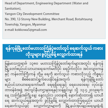
Head of Department, Engineering Department (Water and
Sanitation),
Yangon City Development Committee
No. 390, 12-Storey New Building, Merchant Road, Botahtaung
Township, Yangon, Myanmar
e-mail: kokkowa5@gmail.com
ရန်ကုန်မြို့တော်မဟာသင်္ကြန်ပွဲတော်တွင် ရေဆက်သွယ် ကစား
လိုသူများ ခွင့်ပြုမိန့် လျှောက်ထားရန်
မြန်မာသက္ကရာဇ် ၁၃၈၀ မဟာသင်္ကြန်ပွဲတော်ရက်များအတွင်း ရန်ကုန်
မြို့တော်စည်ပင်သာယာရေးကော်မတီပိုင် ရေပိုက်လိုင်း၊ အင်းလျားကန်
နှင့် ကန်တော်ကြီးကန် တို့မှ ရေကို ဆက်သွယ် ကစားလိုသည့် ကိစ္စရပ်
များ စိစစ်ဆောင်ရွက်ပေးနိုင်ရန်အတွက် ရန်ကုန်မြို့တော်
စည်ပင်သာယာရေးကော်မတီ ရေရရှိရေးနှင့် ရေပေးဝေရေး လုပ်ငန်း
တာဝန်ခံအဖွဲ့ အင်ဂျင်နီယာဌာန(ရေနှင့်သန့်ရှင်းမှု) သို့ ၁၃.၄.၂၀၁၉ရက်
နေ့ (သင်္ကြန်အကြို့နေ့) နေ့လည်(၁၂:၀၀)နာရီ နောက်ဆုံးထား၍ ယာယီ
ရေ ဆက်သွယ်ရန်အတွက် ခွင့်ပြုမိန့် လျှောက်ထားကြရမည်။ ယာယီ
ရေဆက်သွယ်ခွင့် လျှောက်လွှာများကို မြို့နယ်အုပ်ချုပ်ရေးမှူးရုံးရှိ