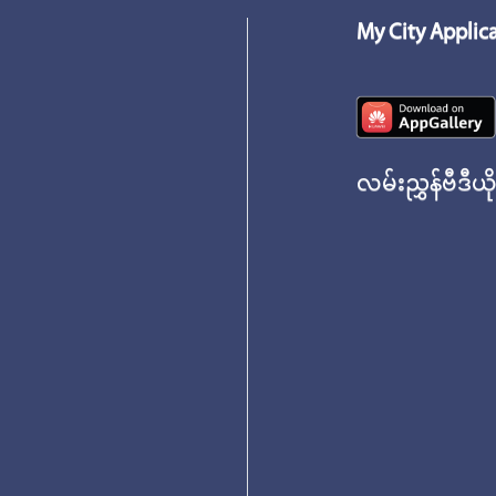
My City Applic
လမ်းညွှန်ဗီဒီယိ