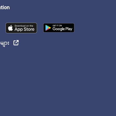
ation
ုများ