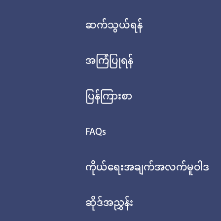
ဆက်သွယ်ရန်
အကြံပြုရန်
ပြန်ကြားစာ
FAQs
ကိုယ်ရေးအချက်အလက်မူဝါဒ
ဆိုဒ်အညွှန်း