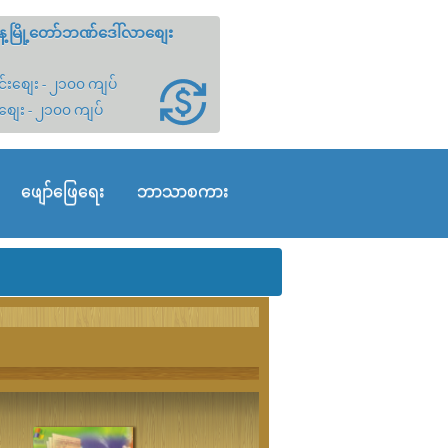
့မြို့တော်ဘဏ်ဒေါ်လာစျေး
်းစျေး - ၂၁၀၀ ကျပ်
စျေး - ၂၁၀၀ ကျပ်
ဖျော်ဖြေရေး
ဘာသာစကား