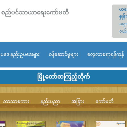
ယနေ
တော် စည်ပင်သာယာရေးကော်မတီ
နှုန်း
ရောင
ဝယ်
ပဒေ၊နည်းဥပဒေများ
ဝန်ဆောင်မှုများ
လေ့လာစရာရန်ကုန်
မြို့တော်စာကြည့်တိုက်
ဘာသာစကား
နည်းပညာ
အခြား
ကော်မတီ