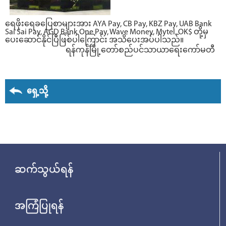
ရေဖိုးရေခပြေစာများအား AYA Pay, CB Pay, KBZ Pay, UAB Bank
Sai Sai Pay, AGD Bank One Pay, Wave Money, Mytel, OK$ တို့မှ
ပေးဆောင်နိုင်ပြီဖြစ်ပါကြောင်း အသိပေးအပ်ပါသည်။
ရန်ကုန်မြို့တော်စည်ပင်သာယာရေးကော်မတီ
ရှေ့သို့
ဆက်သွယ်ရန်
အကြံပြုရန်