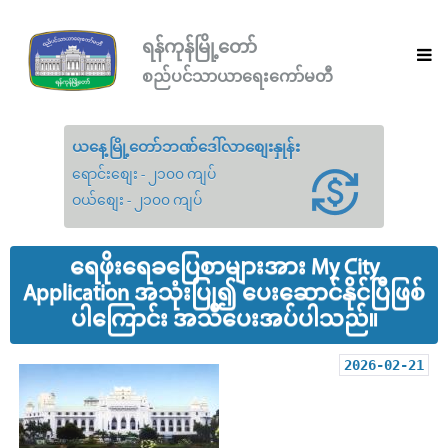
ရန်ကုန်မြို့တော်
စည်ပင်သာယာရေးကော်မတီ
ယနေ့မြို့တော်ဘဏ်ဒေါ်လာစျေးနှုန်း
ရောင်းစျေး - ၂၁၀၀ ကျပ်
ဝယ်စျေး - ၂၁၀၀ ကျပ်
ရေဖိုးရေခပြေစာများအား My City
Application အသုံးပြု၍ ပေးဆောင်နိုင်ပြီဖြစ်
ပါကြောင်း အသိပေးအပ်ပါသည်။
2026-02-21