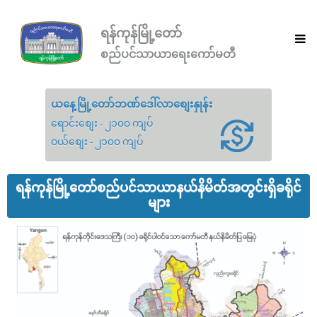
ရန်ကုန်မြို့တော်
စည်ပင်သာယာရေးကော်မတီ
ယနေ့မြို့တော်ဘဏ်ဒေါ်လာစျေးနှုန်း
ရောင်းစျေး - ၂၁၀၀ ကျပ်
ဝယ်စျေး - ၂၁၀၀ ကျပ်
ရန်ကုန်မြို့တော်စည်ပင်သာယာနယ်နိမိတ်အတွင်းရှိခရိုင်
များ