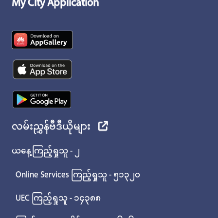
My City Application
လမ်းညွှန်ဗီဒီယိုများ
ယနေ့ကြည့်ရှုသူ - ၂
Online Services ကြည့်ရှုသူ - ၅၁၃၂၀
UEC ကြည့်ရှုသူ - ၁၄၃၈၈