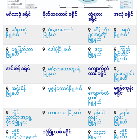
မင်္ဂလာဒုံ ခရိုင်
ဗိုလ်တထောင် ခရိုင်
တွံတေး
အလုံ ခရိုင်
ခရိုင်
မင်္ဂလာဒုံ
ဗိုလ်တထောင်
ဆိပ်ကြီး
အလုံ
မြို့နယ်
မြို့နယ်
ခနောင်တို
မြို့နယ်
မြို့နယ်
ရွှေပြည်သာ
ဒေါပုံမြို့နယ်
ဒလ
ကြည့်
မြို့နယ်
မြို့နယ်
မြင်တိုင်
မြို့နယ်
အင်းစိန် ခရိုင်
ကျောက်တံ
မင်္ဂလာတောင်ညွန့်
မြို့နယ်
တား ခရိုင်
စမ်းချောင်း
မြို့နယ်
မရမ်းကုန်း
အင်းစိန်
ပုဇွန်တောင်မြို့နယ်
မြို့နယ်
ကျောက်တံ
ခရိုင်
တား
မြို့နယ်
လှိုင်
သာကေတမြို့နယ်
ပန်းဘဲ
မရမ်း
သာယာ(အရှေ့
တန်း
ကုန်း
ပိုင်း)မြို့နယ်
မြို့နယ်
မြို့နယ်
ဒဂုံမြို့သစ် ခရိုင်
လှိုင်
လသာ
လှိုင်
သာယာ(အနောက်
မြို့နယ်
မြို့နယ်