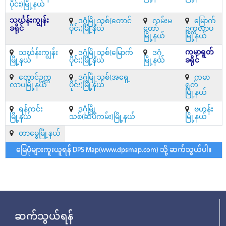
ပိုင်း)မြို့နယ်
သင်္ဃန်းကျွန်း
ဒဂုံမြို့သစ်(တောင်
လမ်းမ
မြောက်
ခရိုင်
ပိုင်း)မြို့နယ်
တော်
ဥက္ကလာပ
မြို့နယ်
မြို့နယ်
ကမာရွတ်
သင်္ဃန်းကျွန်း
ဒဂုံမြို့သစ်(မြောက်
ဒဂုံ
မြို့နယ်
ပိုင်း)မြို့နယ်
မြို့နယ်
ခရိုင်
တောင်ဥက္က
ဒဂုံမြို့သစ်(အရှေ့
ကမာ
လာပမြို့နယ်
ပိုင်း)မြို့နယ်
ရွတ်
မြို့နယ်
ရန်ကင်း
ဒဂုံမြို့
ဗဟန်း
မြို့နယ်
သစ်(ဆိပ်ကမ်း)မြို့နယ်
မြို့နယ်
တာမွေမြို့နယ်
မြေပုံများကူးယူရန် DPS Map(www.dpsmap.com) သို့ ဆက်သွယ်ပါ။
ဆက်သွယ်ရန်