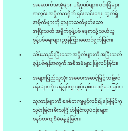
အဆောက်အအုံများ၊ ပရိဝုဏ်များ၊ ဝင်းခြံများ
အတွင်း အမှိုက်သရိုက် ရှင်းလင်းရေး၊ ထွက်ရှိ
အမှိုက်များကို ဌာနကသတ်မှတ်သော
အပြီးသတ် အမှိုက်စွန့်ပစ် နေရာသို့ သယ်ယူ
စွန့်ပစ်ရေးများ ညွန်ကြားဆောင်ရွက်ခြင်း။
သိမ်းဆည်းပြီးသော အမှိုက်များကို အပြီးသတ်
စွန့်ပစ်ရန်အတွက် အစီအမံများ ပြုလုပ်ခြင်း။
အများပြည်သူသုံး အခပေးအဆင့်မြင့် သန့်စင်
ခန်းများကို သန့်ရှင်းစွာ ဖွင့်လှစ်ထားရှိပေးခြင်း ။
သုသာန်များကို စနစ်တကျဖွင့်လှစ်၍ မြေမြှပ်/ဂူ
သွင်းခြင်း၊ မီးသင်္ဂြိုဟ်ခြင်းလုပ်ငန်းများ
စနစ်တကျစီမံခန့်ခွဲခြင်း။