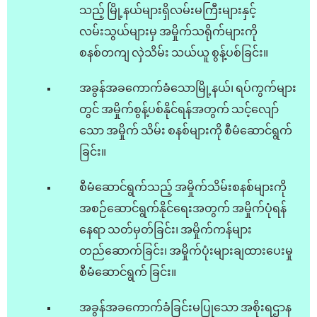
သည့် မြို့နယ်များရှိလမ်းမကြီးများနှင့်
လမ်းသွယ်များမှ အမှိုက်သရိုက်များကို
စနစ်တကျ လှဲသိမ်း သယ်ယူ စွန့်ပစ်ခြင်း။
အခွန်အခကောက်ခံသောမြို့နယ်၊ ရပ်ကွက်များ
တွင် အမှိုက်စွန့်ပစ်နိုင်ရန်အတွက် သင့်လျော်
သော အမှိုက် သိမ်း စနစ်များကို စီမံဆောင်ရွက်
ခြင်း။
စီမံဆောင်ရွက်သည့် အမှိုက်သိမ်းစနစ်များကို
အစဉ်ဆောင်ရွက်နိုင်ရေးအတွက် အမှိုက်ပုံရန်
နေရာ သတ်မှတ်ခြင်း၊ အမှိုက်ကန်များ
တည်ဆောက်ခြင်း၊ အမှိုက်ပုံးများချထားပေးမှု
စီမံဆောင်ရွက် ခြင်း။
အခွန်အခကောက်ခံခြင်းမပြုသော အစိုးရဌာန