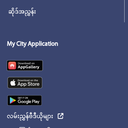
ဆိုဒ်အညွှန်း
My City Application
လမ်းညွှန်ဗီဒီယိုများ