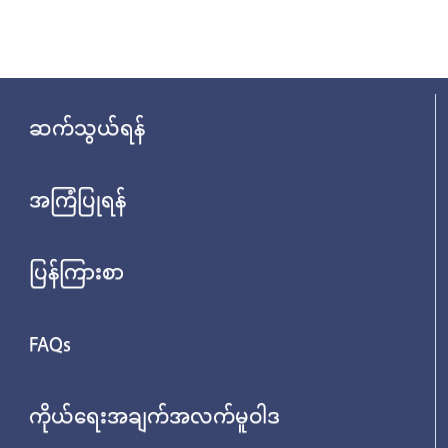
ဆက်သွယ်ရန်
အကြံပြုရန်
ပြန်ကြားစာ
FAQs
ကိုယ်ရေးအချက်အလက်မူဝါဒ