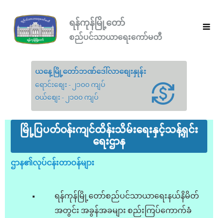
ရန်ကုန်မြို့တော်
စည်ပင်သာယာရေးကော်မတီ
ယနေ့မြို့တော်ဘဏ်ဒေါ်လာစျေးနှုန်း
ရောင်းစျေး - ၂၁၀၀ ကျပ်
ဝယ်စျေး - ၂၁၀၀ ကျပ်
မြို့ပြပတ်ဝန်းကျင်ထိန်းသိမ်းရေးနှင့်သန့်ရှင်း
ရေးဌာန
ဌာန၏လုပ်ငန်းတာဝန်များ
ရန်ကုန်မြို့တော်စည်ပင်သာယာရေးနယ်နိမိတ်
အတွင်း အခွန်အခများ စည်းကြပ်ကောက်ခံ