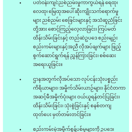
ပတ်၀န်းကျင်ညစ်ညမ်းမှုကာကွယ်ရန် ရေထု၊
လေထု၊ မြေထုအပေါ် ဆိုးကျိုးသက်ရောက်မှု
များ ညစ်ညမ်း စေခြင်းများနှင့် အသံဆူညံခြင်း
တို့အား စောင့်ကြည့်လေ့လာခြင်း၊ ကြပ်မတ်
ထိန်းသိမ်းခြင်းနှင့် တည်ဆဲဥပဒေ စည်းမျဉ်း
စည်းကမ်းများနှင့်အညီ လိုအပ်ချက်များ ဖြည့်
စွက်ဆောင်ရွက်ရန် ညွှန်ကြားခြင်း၊ စစ်ဆေး
အရေးယူခြင်း။
ဌာနအတွက်လိုအပ်သော လုပ်ငန်းသုံးပစ္စည်း
ကိရိယာများ၊ အမှိုက်သိမ်းယာဉ်များ၊ နိုင်ငံတကာ
အဆင့်မီအမှိုက်ပုံးများ ဝယ်ယူရန်တင်ပြခြင်း၊
ထိန်းသိမ်းခြင်း၊ သုံးစွဲခြင်းနှင့် စနစ်တကျ
ထုတ်ပေး မှတ်တမ်းတင်ခြင်း။
စည်းကမ်းမဲ့အမှိုက်စွန့်ပစ်မှုများကို ဥပဒေ၊