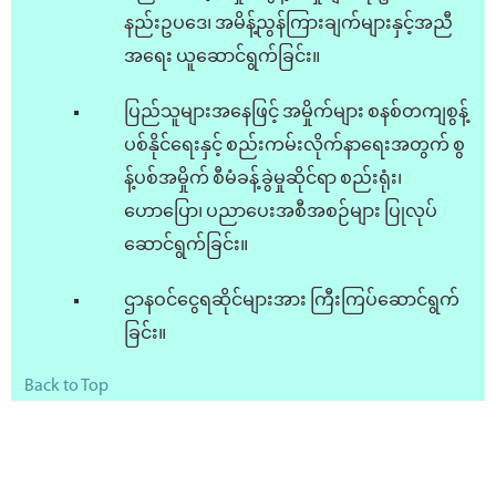
နည်းဥပဒေ၊ အမိန့်ညွန်ကြားချက်များနှင့်အညီ
အရေး ယူဆောင်ရွက်ခြင်း။
ပြည်သူများအနေဖြင့် အမှိုက်များ စနစ်တကျစွန့်
ပစ်နိုင်ရေးနှင့် စည်းကမ်းလိုက်နာရေးအတွက် စွ
န့်ပစ်အမှိုက် စီမံခန့်ခွဲမှုဆိုင်ရာ စည်းရုံး၊
ဟောပြော၊ ပညာပေးအစီအစဉ်များ ပြုလုပ်
ဆောင်ရွက်ခြင်း။
ဌာနဝင်ငွေရဆိုင်များအား ကြီးကြပ်ဆောင်ရွက်
ခြင်း။
Back to Top