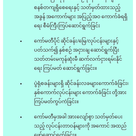
စနစ်တကျရှိစေရေးနှင့် သတ်မှတ်ထားသည့်
အခွန် အကောက်များ အပြည့်အဝ ကောက်ခံရရှိ
ရေး စီမံကြီးကြပ်ဆောင်ရွက်ခြင်း
ကော်မတီပိုင် ဆိုင်ခန်း/မြေ/လုပ်ငန်းများနှင့်
ပတ်သက်၍ နှစ်စဉ် အငှားချ ဆောင်ရွက်ပြီး
သတ်တမ်းမကုန်ဆုံးမီ ဆက်လက်ငှားရမ်းနိုင်
ရေး ကြပ်မတ် ဆောင်ရွက်ခြင်း။
ပွဲရုံစခန်းများရှိ ဆိုင်ခန်းလခများကောက်ခံခြင်း၊
နှစ်ကောက်လုပ်ငန်းများ ကောက်ခံခြင်း တို့အား
ကြပ်မတ်ကွပ်ကဲခြင်း။
ကော်မတီမှအခါ အား‌လျော်စွာ သတ်မှတ်‌ပေး
သည့် လုပ်ငန်းတာဝန်များကို အကောင် အထည်‌
ဖော်‌ဆောင်ရွက်ခြင်း။