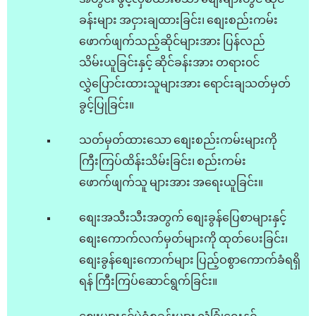
ခန်းများ အငှားချထားခြင်း၊ စျေးစည်းကမ်း
ဖောက်ဖျက်သည့်ဆိုင်များအား ပြန်လည်
သိမ်းယူခြင်းနှင့် ဆိုင်ခန်းအား တရား၀င်
လွှဲပြောင်းထားသူများအား ရောင်းချသတ်မှတ်
ခွင့်ပြုခြင်း။
သတ်မှတ်ထားသော စျေးစည်းကမ်းများကို
ကြီးကြပ်ထိန်းသိမ်းခြင်း၊ စည်းကမ်း
ဖောက်ဖျက်သူ များအား အရေးယူခြင်း။
စျေးအသီးသီးအတွက် စျေးခွန်ပြေစာများနှင့်
စျေးကောက်လက်မှတ်များကို ထုတ်ပေးခြင်း၊
စျေးခွန်စျေးကောက်များ ပြည့်ဝစွာကောက်ခံရရှိ
ရန် ကြီးကြပ်ဆောင်ရွက်ခြင်း။