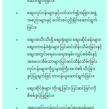
ဆောင်ရွက်ခြင်း။
စျေးလုပ်ငန်းများနှင့်ပတ်သက်၍အခြားအဖွဲ့
အစည်းများနှင့် ပေါင်းစပ်ညှိနှိုင်းဆောင်ရွက်
ခြင်း။
စျေးအသီးသီးရှိ စျေးရုံများ၊ စျေးဆိုင်ခန်းများ၊
စျေးတာဝန်ခံရုံးများ ပြင်ဆင်ထိန်းသိမ်းခြင်းနှင့်
စျေးအတွင်းရေပေးရေးစနစ်၊ လျှပ်စစ်မီးနှင့်
အခပေးအိမ်သာများပြင်ဆင်ထိန်းသိမ်းခြင်း
လုပ်ငန်းများကိုဌာနအကြီးအကဲ၏ သီးခြား
ခွင့်ပြုချက်ဖြင့် တာဝန်ယူဆောင်ရွက်ခြင်း။
စျေးဆိုင်ခုံများ တိုးချဲ့ခြင်း၊ ပြင်ဆင်ခြင်းကို
စိစစ်ခွင့်ပြုခြင်း။
အဝေးပြေးကုန်တင်ယာဉ်ရပ်နားစခန်းများ