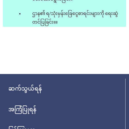
ဌာန၏ ရ/သုံးမှန်း‌ခြေ‌ငွေစာရင်းများကို ရေးဆွဲ
တင်ပြခြင်း။။
ဆက်သွယ်ရန်
အကြံပြုရန်