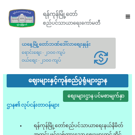
ရန်ကုန်မြို့တော်
စည်ပင်သာယာရေးကော်မတီ
ယနေ့မြို့တော်ဘဏ်ဒေါ်လာစျေးနှုန်း
ရောင်းစျေး - ၂၁၀၀ ကျပ်
ဝယ်စျေး - ၂၁၀၀ ကျပ်
ဈေးများနှင့်ကုန်စည်ပွဲရုံများဌာန
စျေးများဌာန ပင်မစာမျက်နှာ
ဌာန၏ လုပ်ငန်းတာဝန်များ
ရန်ကုန်မြို့တော်စည်ပင်သာယာရေးနယ်နိမိတ်
အတွင်း ဖွင့်လှစ်ထားသော စျေးများတွင် ဆိုင်