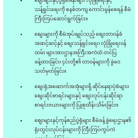
ဈေးများနှင့်ပွဲရုံစခန်းများ လုံခြုံ‌ရေးနှင့်
သန့်ရှင်း‌ရေးကို စနစ်တကျ ကောင်းမွန်‌စေရန် စီမံ
ကြီးကြပ်‌ဆောင်ရွက်ခြင်း။
စျေးများကို စီမံအုပ်ချုပ်သည့် စျေးတာ၀န်ခံ
အဆင့်ဆင့်နှင့် စျေးသန့်ရှင်း​ရေး၊ လုံခြုံရေး၀န်
ထမ်း များအားဌာနအကြီးအကဲထံ တင်ပြ
ခန့်ထားခြင်း၊ ၄င်းတို့၏ တာ၀န်များကို ခွဲ​​​ဝေ
သတ်မှတ်ခြင်း။
စျေးရုံအဆောက်အအုံများရှိ ဆိုင်နေရာပုံစံများ၊
စျေးဆိုင်စာရင်းများနှင့် စျေးလုပ်ငန်းဆိုင်ရာ
စာရင်းဇယားများကို ပြုစုထိန်းသိမ်းခြင်း။
ဈေးများနှင့်ကုန်စည်ပွဲရုံများ စီမံခန့်ခွဲရေးဌာန၏
ရုံးတွင်းလုပ်ငန်းများကို ကြီးကြပ်ကွပ်ကဲ‌