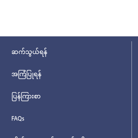
ဆက်သွယ်ရန်
အကြံပြုရန်
ပြန်ကြားစာ
FAQs