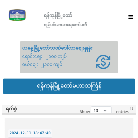
ရန်ကုန်မြို့တော်
စည်ပင်သာယာရေးကော်မတီ
ယနေ့မြို့တော်ဘဏ်ဒေါ်လာစျေးနှုန်း
ရောင်းစျေး - ၂၁၀၀ ကျပ်
ဝယ်စျေး - ၂၁၀၀ ကျပ်
ရန်ကုန်မြို့တော်မဟာသင်္ကြန်
ရက်စွဲ
Show
entries
2024-12-11 18:47:40