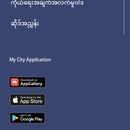
ကိုယ်ရေးအချက်အလက်မူဝါဒ
ဆိုဒ်အညွှန်း
My City Application