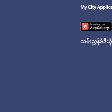
My City Applic
လမ်းညွှန်ဗီဒီယိ