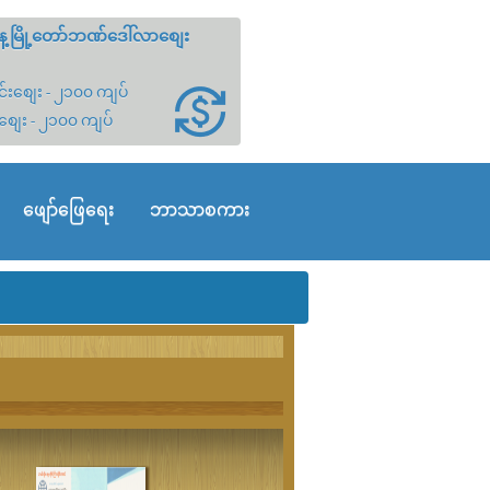
့မြို့တော်ဘဏ်ဒေါ်လာစျေး
်းစျေး - ၂၁၀၀ ကျပ်
စျေး - ၂၁၀၀ ကျပ်
ဖျော်ဖြေရေး
ဘာသာစကား