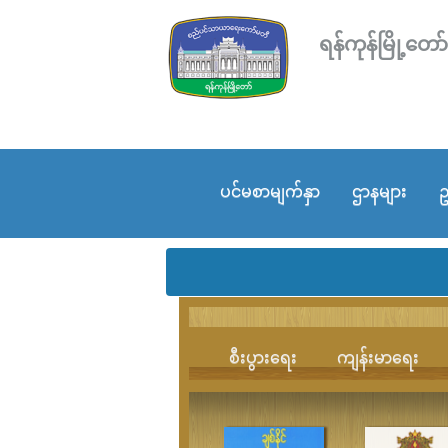
ရန်ကုန်မြို့
ပင်မစာမျက်နှာ
ဌာနများ
ဥ
စီးပွားရေး
ကျန်းမာရေး