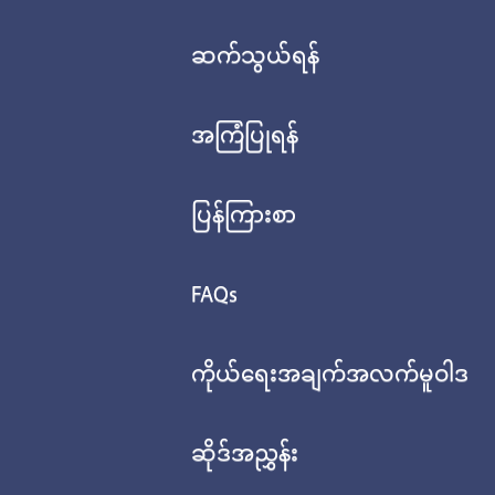
ဆက်သွယ်ရန်
အကြံပြုရန်
ပြန်ကြားစာ
FAQs
ကိုယ်ရေးအချက်အလက်မူဝါဒ
ဆိုဒ်အညွှန်း