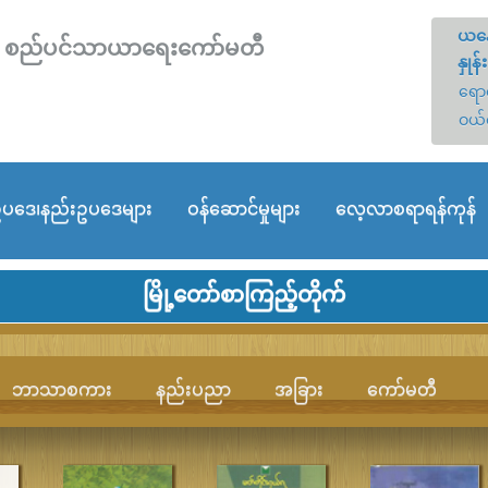
ယနေ
တော် စည်ပင်သာယာရေးကော်မတီ
နှုန်း
ရောင
ဝယ်
ပဒေ၊နည်းဥပဒေများ
ဝန်ဆောင်မှုများ
လေ့လာစရာရန်ကုန်
မြို့တော်စာကြည့်တိုက်
ဘာသာစကား
နည်းပညာ
အခြား
ကော်မတီ