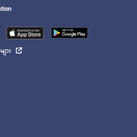
ation
ုများ