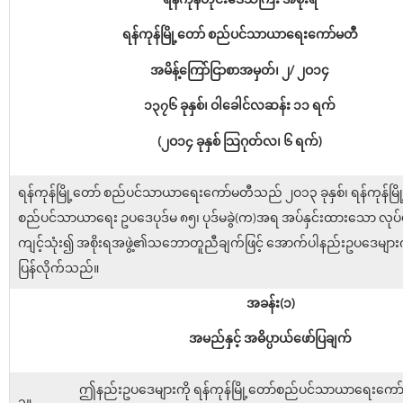
ရန်ကုန်တိုင်းဒေသကြီး အစိုးရ
ရန်ကုန်မြို့တော် စည်ပင်သာယာရေးကော်မတီ
အမိန့်ကြော်ငြာစာအမှတ်၊ ၂/ ၂ဝ၁၄
၁၃၇၆ ခုနှစ်၊ ဝါခေါင်လဆန်း ၁၁ ရက်
(၂ဝ၁၄ ခုနှစ် သြဂုတ်လ၊ ၆ ရက်)
ရန်ကုန်မြို့တော် စည်ပင်သာယာရေးကော်မတီသည် ၂ဝ၁၃ ခုနှစ်၊ ရန်ကုန်မြိ
စည်ပင်သာယာရေး ဥပဒေပုဒ်မ ၈၅၊ ပုဒ်မခွဲ(က)အရ အပ်နှင်းထားသော လုပ်ပိုင်
ကျင့်သုံး၍ အစိုးရအဖွဲ့၏သဘောတူညီချက်ဖြင့် အောက်ပါနည်းဥပဒေများက
ပြန်လိုက်သည်။
အခန်း(၁)
အမည်နှင့် အဓိပ္ပာယ်ဖော်ပြချက်
ဤနည်းဥပဒေများကို ရန်ကုန်မြို့တော်စည်ပင်သာယာရေးကော