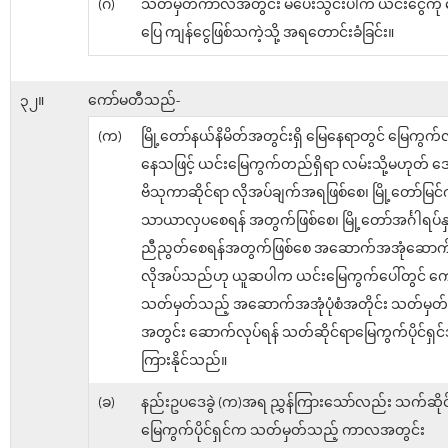
(ဂ)
သတ်မှတ်ကာလအတွင်း မပေးသွင်းပါက ယင်းငွေကို မ
ပြေ ကျန်ငွေဖြစ်သကဲ့သို့ အရတောင်းခံခြင်း။
၃၂။
ကော်မတီသည်-
(က)
မြို့တော်နယ်နိမိတ်အတွင်းရှိ မြေနေရာတွင် မြေကွက်
နေသဖြင့် ယင်းမြေကွက်တည်ရှိရာ လမ်းသို့မဟုတ်
ဗိသုကာဆိုင်ရာ လိုအပ်ချက်အရဖြစ်စေ၊ မြို့တော်မြင်က
သာယာလှပစေရန် အတွက်ဖြစ်စေ၊ မြို့တော်အင်္ဂါရပ်နှင
ညီညွတ်စေရန်အတွက်ဖြစ်စေ အဆောက်အအုံဆောက်
လိုအပ်သည်ဟု ယူဆပါက ယင်းမြေကွက်ပေါ်တွင် က
သတ်မှတ်သည့် အဆောက်အအုံပုံစံအတိုင်း သတ်မှ
အတွင်း ဆောက်လုပ်ရန် သတ်ဆိုင်ရာမြေကွက်ပိုင်ရှင်အ
ကြားနိုင်သည်။
(ခ)
နည်းဥပဒေခွဲ (က)အရ ညွှန်ကြားသော်လည်း သက်ဆိုင
မြေကွက်ပိုင်ရှင်က သတ်မှတ်သည့် ကာလအတွင်း