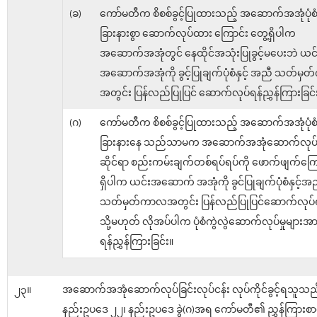
(ခ)
ကော်မတီက စိစစ်ခွင့်ပြုထားသည့် အဆောက်အအုံပုံစံနှင
ခြားနားစွာ ဆောက်လုပ်ထား ကြောင်း တွေ့ရှိပါက
အဆောက်အအုံတွင် နေထိုင်အသုံးပြုခွင့်မပေးဘဲ ယင်
အဆောက်အအုံကို ခွင့်ပြုချက်ပုံစံနှင့် အညီ သတ်မ
အတွင်း ပြန်လည်ပြုပြင် ဆောက်လုပ်ရန်ညွှန်ကြားခြင်
(ဂ)
ကော်မတီက စိစစ်ခွင့်ပြုထားသည့် အဆောက်အအုံပုံစံနှင
ခြားနားနေ သည်သာမက အဆောက်အအုံဆောက်လုပ်ခ
ဆိုင်ရာ စည်းကမ်းချက်တစ်ရပ်ရပ်ကို ဖောက်ဖျက်ကြေ
ရှိပါက ယင်းအဆောက် အအုံကို ခွင်ပြုချက်ပုံစံနှင့်အ
သတ်မှတ်ကာလအတွင်း ပြန်လည်ပြုပြင်ဆောက်လုပ်ရ
သို့မဟုတ် လိုအပ်ပါက ပုံစံကွဲလွဲဆောက်လုပ်မှုများအား
ရန်ညွှန်ကြားခြင်း။
၂၃။
အဆောက်အအုံဆောက်လုပ်ခြင်းလုပ်ငန်း လုပ်ကိုင်ခွင့်ရသူသည
နည်းဥပဒေ ၂၂၊ နည်းဥပဒေ ခွဲ(ဂ)အရ ကော်မတီ၏ ညွှန်ကြားစာရရ