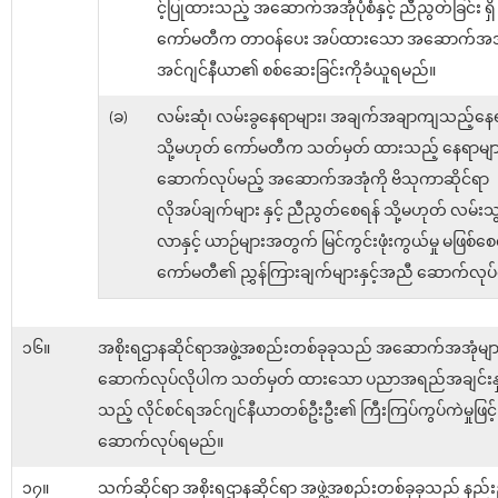
င့်ပြုထားသည့် အဆောက်အအုံပုံစံနှင့် ညီညွတ်ခြင်း ရှိ မရ
ကော်မတီက တာဝန်ပေး အပ်ထားသော အဆောက်အအ
အင်ဂျင်နီယာ၏ စစ်ဆေးခြင်းကိုခံယူရမည်။
(ခ)
လမ်းဆုံ၊ လမ်းခွနေရာများ၊ အချက်အချာကျသည့်နေရ
သို့မဟုတ် ကော်မတီက သတ်မှတ် ထားသည့် နေရာမျာ
ဆောက်လုပ်မည့် အဆောက်အအုံကို ဗိသုကာဆိုင်ရာ
လိုအပ်ချက်များ နှင့် ညီညွတ်စေရန် သို့မဟုတ် လမ်းသ
လာနှင့် ယာဉ်များအတွက် မြင်ကွင်းဖုံးကွယ်မှု မဖြစ်စေ
ကော်မတီ၏ ညွှန်ကြားချက်များနှင့်အညီ ဆောက်လုပ
၁၆။
အစိုးရဌာနဆိုင်ရာအဖွဲ့အစည်းတစ်ခုခုသည် အဆောက်အအုံမျာ
ဆောက်လုပ်လိုပါက သတ်မှတ် ထားသော ပညာအရည်အချင်းနှင့်ပ
သည့် လိုင်စင်ရအင်ဂျင်နီယာတစ်ဦးဦး၏ ကြီးကြပ်ကွပ်ကဲမှုဖြင့်
ဆောက်လုပ်ရမည်။
၁၇။
သက်ဆိုင်ရာ အစိုးရဌာနဆိုင်ရာ အဖွဲ့အစည်းတစ်ခုခုသည် နည