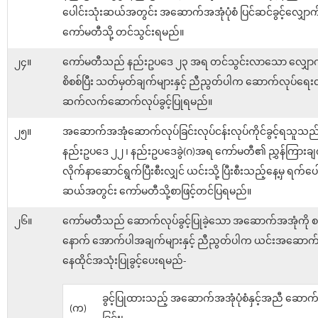
ပေါင်းသုံးဆယ်အတွင်း အဆောက်အအုံပုံစံ ပြင်ဆင်ခွင့်လျှောက်
ကော်မတီသို့ တင်သွင်းရမည်။
၂၄။
ကော်မတီသည် နည်းဥပဒေ ၂၃ အရ တင်သွင်းလာသော လျှောက်
စိစစ်ပြီး သတ်မှတ်ချက်များနှင့် ညီညွတ်ပါက ဆောက်လုပ်ရေးလု
ဆက်လက်ဆောက်လုပ်ခွင့်ပြုရမည်။
၂၅။
အဆောက်အအုံဆောက်လုပ်ခြင်းလုပ်ငန်းလုပ်ကိုင်ခွင့်ရသူသည
နည်းဥပဒေ ၂၂ ၊ နည်းဥပဒေခွဲ(ဂ)အရ ကော်မတီ၏ ညွှန်ကြားချက
လိုက်နာဆောင်ရွက်ပြီးစီးလျှင် ယင်းသို့ ပြီးစီးသည့်နေ့မှ ရက်ပေါ
ဆယ်အတွင်း ကော်မတီသို့စာဖြင့်တင်ပြရမည်။
၂၆။
ကော်မတီသည် ဆောက်လုပ်ခွင့်ပြုခဲ့သော အဆောက်အအုံကို စစ
နောက် အောက်ပါအချက်များနှင့် ညီညွတ်ပါက ယင်းအဆောက်
နေထိုင်အသုံးပြုခွင့်ပေးရမည်-
ခွင့်ပြုထားသည့် အဆောက်အအုံပုံစံနှင့်အညီ ဆောက
(က)