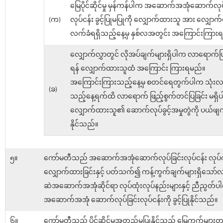
မြေပိုင်ဆိုင်မှု မှန်ကန်ပါက အဆောက်အအုံဆောက်လုပ်
(က)
လုပ်ငန်း ခွင့်ပြုမပြုကို လျှောက်ထားသူ အား လျှောက်
လက်ခံရရှိသည့်နေ့မှ နှစ်လအတွင်း အကြောင်းကြား
လျှောက်လွှာတွင် လိုအပ်ချက်များရှိပါက လာရောက်ဖြ
ရန် လျှောက်ထားသူထံ အကြောင်း ကြားရမည်။
အကြောင်းကြားသည့်နေ့မှ စတင်ရေတွက်ပါက သုံးလပ
(ခ)
သည့်နေ့ရက်ထိ လာရောက် ဖြည့်စွက်တင်ပြခြင်း မရှိ
လျှောက်ထားသူ၏ ဆောက်လုပ်ခွင့်အမှုတွဲကို ပယ်ဖျ
နိုင်သည်။
၅။
ကော်မတီသည် အဆောက်အအုံဆောက်လုပ်ခြင်းလုပ်ငန်း လုပ်ကိုင
လျှောက်ထားခြင်းနှင့် ပတ်သက်၍ ကန့်ကွက်ချက်များရှိသော
ဆဲအဆောက်အအုံဆိုင်ရာ လုပ်ထုံးလုပ်နည်းများနှင့် ညီညွတ်
အဆောက်အအုံ ဆောက်လုပ်ခြင်းလုပ်ငန်းကို ခွင့်ပြုနိုင်သည်။
၆။
ကော်မတီသည် ပိုင်ဆိုင်မှုအတည်မပြုနိုင်သည့် မြေကွက်များတွ