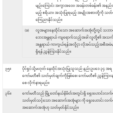
မျဉ်းကြောင်း အကွာအဝေး၊ အခန်းတစ်ခန်း၏ အနည်းဆု
မည့် ဧရိယာ၊ အသုံးပြုရမည့် အမျိုးအစားတို့ကို သတ်
ကြေညာနိုင်သည်။
(ခ)
လူအများနေထိုင်သော အဆောက်အအုံတို့တွင် သဘာ
ဘေးအန္တရာယ် ကျရောက်သည့်အခါ လူတို့၏ အသက
အန္တရာယ် ကာကွယ်ရန်အလို့ငှာ လိုအပ်သည့်အစီအမံမ
ရှိရန် ညွှန်ကြားနိုင်သည်။
၃၅။
ပိုင်ရှင်သို့မဟုတ် နေထိုင်အသုံးပြုသူသည် နည်းဥပဒေ ၃၄ အရ
ကော်မတီ၏ သတ်မှတ်ချက်ကိုဖြစ်စေ၊ ကော်မတီ၏ ညွှန်ကြားချ
စေ လိုက်နာရမည်။
၃၆။
ကော်မတီသည် မြို့တော်နယ်နိမိတ်အတွင်းရှိ ရှေးဟောင်းလက
သတ်မှတ်သင့်သော အဆောက်အအုံများ ကို ရှေးဟောင်း လက်
အဆောက်အအုံဟု သတ်မှတ်နိုင်သည်။