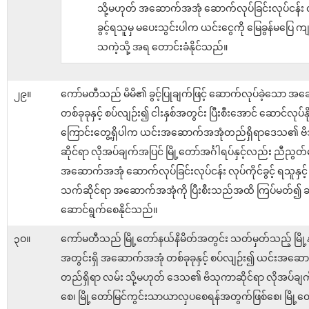
သို့မဟုတ် အဆောက်အအုံ ဆောက်လုပ်ခြင်းလုပ်ငန်း လု
ခွင့်ရသူမှ မပေးသွင်းပါက ယင်းငွေကို မြေခွန်မပြေ ကျန
သကဲ့သို့ အရ တောင်းခံနိုင်သည်။
၂၉။
ကော်မတီသည် မိမိ၏ ခွင့်ပြုချက်ဖြင့် ဆောက်လုပ်ခဲ့သော အ
တစ်ခုခုနှင့် စပ်လျဉ်း၍ ငါးနှစ်အတွင်း ပြီးစီးအောင် ဆောင်လုပ်နိုင
ကြောင်းတွေ့ရှိပါက ယင်းအဆောက်အအုံတည်ရှိရာဒေသ၏ ဗ
ဆိုင်ရာ လိုအပ်ချက်အပြင် မြို့တော်အင်္ဂါရပ်နှင့်လည်း ညီညွတ
အဆောက်အအုံ ဆောက်လုပ်ခြင်းလုပ်ငန်း လုပ်ကိုင်ခွင့် ရသူနှင့် ညှိ
သက်ဆိုင်ရာ အဆောက်အအုံကို ပြီးစီးသည်အထိ ကြပ်မတ်
ဆောင်ရွက်စေနိုင်သည်။
၃ဝ။
ကော်မတီသည် မြို့တော်နယ်နိမိတ်အတွင်း သတ်မှတ်သည့် မြို့
အတွင်းရှိ အဆောက်အအုံ တစ်ခုခုနှင့် စပ်လျဉ်း၍ ယင်းအဆေ
တည်ရှိရာ လမ်း သို့မဟုတ် ဒေသ၏ ဗိသုကာဆိုင်ရာ လိုအပ်ချ
စေ၊ မြို့တော်မြင်ကွင်းသာယာလှပစေရန်အတွက်ဖြစ်စေ၊ မြို့တော