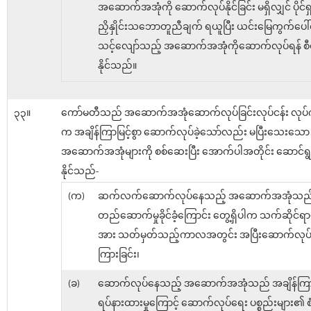
အဆောက်အအုံကို ဆောက်လုပ်နိုင်ခြင်း မရှိလျှင် ပိုင်ရှင်
ညှိနှိုင်းသဘောတူညီချက် ရယူပြီး ယင်းမြေကွက်ပေါ်
သင့်လျော်သည့် အဆောက်အအုံကိုဆောက်လုပ်ရန် စီ
နိုင်သည်။
၃၃။
ကော်မတီသည် အဆောက်အအုံဆောက်လုပ်ခြင်းလုပ်ငန်း လုပ်ကို
က အချိန်ကြာမြင့်စွာ ဆောက်လုပ်ခဲ့သော်လည်း မပြီးသေးသော
အဆောက်အအုံများကို စစ်ဆေးပြီး အောက်ပါအတိုင်း ဆောင်ရ
နိုင်သည်-
(က)
ဆက်လက်ဆောက်လုပ်နေသည့် အဆောက်အအုံသည
တည်ဆောက်မှုခိုင်ခံ့ကြောင်း တွေ့ရှိပါက သက်ဆိုင်ရာပို
အား သတ်မှတ်သည့်ကာလအတွင်း အပြီးဆောက်လုပ်ရန
ကြားခြင်း၊
(ခ)
ဆောက်လုပ်နေသည့် အဆောက်အအုံသည် အချိန်ကြာမြ
ရပ်နားထားမှုကြောင့် ဆောက်လုပ်ရေး ပစ္စည်းများ၏ စံခ