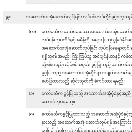
၉။
အဆောက်အအုံဆောက်လုပ်ခြင်း လုပ်ငန်းလုပ်ကိုင်ခွင့်ရသူသည
(က)
ကော်မတီက ထုတ်ပေးသော အဆောက်အအုံဆောက်လုပ
လုပ်ငန်းလုပ်ကိုင်ခွင့်အမိန့်ကို အများ ပြည်သူမြင်နိုင်စ
အဆောက်အအုံဆောက်လုပ်ခြင်း လုပ်ငန်းနေရာတွင် ခွင့်ပ
ရရှိသူ၏ အမည်၊ ကြီးကြပ်သူ အင်ဂျင်နီယာနှင့် ကန်
တို့၏အမည်၊ လိုင်စင်အမှတ်၊ ခွင့်ပြုသည့် သက်တမ်း 
ခွင့်ပြုသည့် အဆောက်အအုံဆိုင်ရာ အချက်အလက်မျာ
ဖော်ပြထားသည့် ဆိုင်းဘုတ်ကို စွဲကပ်ထား ရမည်။
(ခ)
ကော်မတီက ခွင့်ပြုသည့် အဆောက်အအုံပုံစံနှင့်အညီ
ဆောက်လုပ်ရမည်။
(ဂ)
ကော်မတီကခွင့်ပြုထားသည့် အဆောက်အအုံပုံစံနှင့်ကွဲ
နားသည့် အဆောက်အအုံ ဆောက်လုပ်ရန် အကြောင်း
ပေါ်ပေါက်ပါက ကွဲလွဲခြားနားသည့်ပုံစံအတိုင်းဆောက်လု