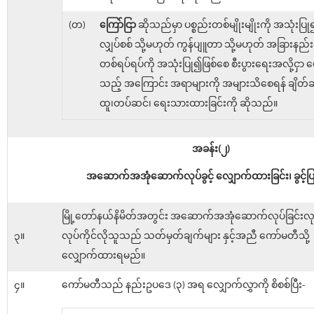
(တ)
ကြော်ငြာ
ဆိုသည်မှာ ပစ္စည်းတစ်မျိုးမျိုးကို အသုံးပြ
လျှပ်စစ် သို့မဟုတ် ကွန်ပျူတာ သို့မဟုတ် အခြားနည
တစ်ရပ်ရပ်ကို အသုံးပြု၍ဖြစ်စေ စီးပွားရေးအလို့ငှာ ဖေ
သည့် အကြောင်း အရာများကို အများသိစေရန် ချိတ်ဆွဲ
ထူ၊တပ်ဆင်၊ ရေးသားထားခြင်းကို ဆိုသည်။
အခန်း(၂)
အဆောက်အအုံဆောက်လုပ်ခွင့် လျှောက်ထားခြင်း၊ ခွင့်ပြု
မြို့တော်နယ်နိမိတ်အတွင်း အဆောက်အအုံဆောက်လုပ်ခြင်းလုပ
၃။
လုပ်ကိုင်လိုသူသည် သတ်မှတ်ချက်များ နှင့်အညီ ကော်မတီသို့
လျှောက်ထားရမည်။
၄။
ကော်မတီသည် နည်းဥပဒေ (၃) အရ လျှောက်လွှာကို စိစစ်ပြီး-