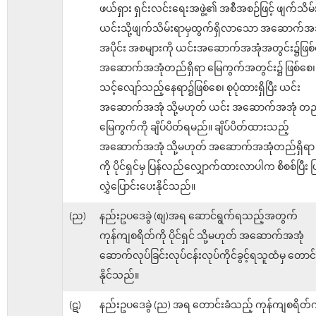
ဖယ်ရှား ရှင်းလင်းရေးအဖွဲ့၏ အစီအစဉ်ဖြင့် ဖျက်သိမ
ယင်းသို့ဖျက်သိမ်းရာမှထွက်ရှိလာသော အဆောက်အ
အပိုင်း အစများကို ယင်းအဆောက်အအုံအတွင်း၌ဖြစ်
အဆောက်အအုံတည်ရှိရာ မြေကွက်အတွင်း၌ ဖြစ်စေ၊
သင့်လျော်သည့်နေရာ၌ဖြစ်စေ၊ စုပုံထားရှိပြီး ယင်း
အဆောက်အအုံ သို့မဟုတ် ယင်း အဆောက်အအုံ တည်
မြေကွက်ကို ချိပ်ပိတ်ရမည်။ ချိပ်ပိတ်ထားသည့်
အဆောက်အအုံ သို့မဟုတ် အဆောက်အအုံတည်ရှိရာ 
ကို ပိုင်ရှင်မှ ပြန်လည်လျှောက်ထားလာပါက စိစစ်ပြီး 
လွှဲပြောင်းပေးနိုင်သည်။
(ည)
နည်းဥပဒေခွဲ (စျ)အရ ဆောင်ရွက်ရသည့်အတွက်
ကုန်ကျစရိတ်ကို ပိုင်ရှင် သို့မဟုတ် အဆောက်အအုံ
ဆောက်လုပ်ခြင်းလုပ်ငန်းလုပ်ကိုင်ခွင့်ရသူထံမှ တောင်
နိုင်သည်။
(ဋ)
နည်းဥပဒေခွဲ (ည) အရ တောင်းခံသည့် ကုန်ကျစရိတ်ကို ပ