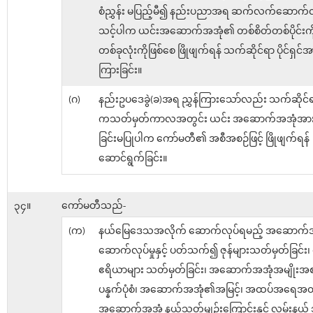
စံညွှန်း မပြည့်မီ၍ နည်းပညာအရ ဆက်လက်ဆောက်လု
သင့်ပါက ယင်းအဆောက်အအုံ၏ တစ်စိတ်တစ်ပိုင်းကို
တစ်ခုလုံးကိုဖြစ်စေ ဖြိုဖျက်ရန် သက်ဆိုင်ရာ ပိုင်ရှင်အာ
ကြားခြင်း။
(ဂ)
နည်းဥပဒေခွဲ(ခ)အရ ညွှန်ကြားသော်လည်း သက်ဆိုင်ရာပ
ကသတ်မှတ်ကာလအတွင်း ယင်း အဆောက်အအုံအား ဖ
ခြင်းမပြုပါက ကော်မတီ၏ အစီအစဉ်ဖြင့် ဖြိုဖျက်ရန်
ဆောင်ရွက်ခြင်း။
၃၄။
ကော်မတီသည်-
(က)
နယ်မြေဒေသအလိုက် ဆောက်လုပ်ရမည့် အဆောက်အ
ဆောက်လုပ်မှုနှင့် ပတ်သက်၍ ဇုန်များသတ်မှတ်ခြင်း
ဧရိယာများ သတ်မှတ်ခြင်း၊ အဆောက်အအုံအမျိုးအစား 
ပန္နက်ပုံစံ၊ အဆောက်အအုံ၏အမြင့်၊ အထပ်အရေအတ
အဆောက်အအုံ နယ်သတ်မျဉ်းကြောင်းနှင့် လမ်းနယ်