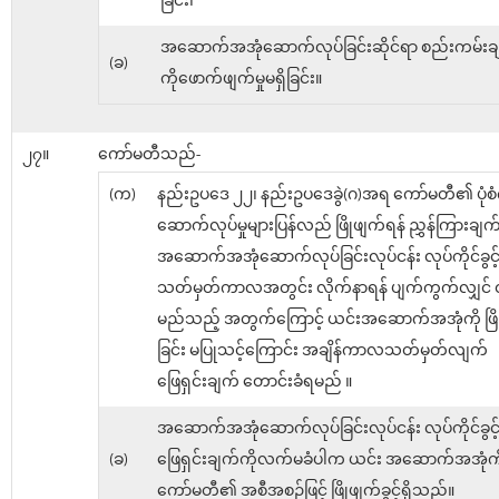
ခြင်း၊
အဆောက်အအုံဆောက်လုပ်ခြင်းဆိုင်ရာ စည်းကမ်းချ
(ခ)
ကိုဖောက်ဖျက်မှုမရှိခြင်း။
၂၇။
ကော်မတီသည်-
(က)
နည်းဥပဒေ ၂၂၊ နည်းဥပဒေခွဲ(ဂ)အရ ကော်မတီ၏ ပုံစံက
ဆောက်လုပ်မှုများပြန်လည် ဖြိုဖျက်ရန် ညွှန်ကြားချက်
အဆောက်အအုံဆောက်လုပ်ခြင်းလုပ်ငန်း လုပ်ကိုင်ခွ
သတ်မှတ်ကာလအတွင်း လိုက်နာရန် ပျက်ကွက်လျှင် 
မည်သည့် အတွက်ကြောင့် ယင်းအဆောက်အအုံကို ဖြိ
ခြင်း မပြုသင့်ကြောင်း အချိန်ကာလသတ်မှတ်လျက်
ဖြေရှင်းချက် တောင်းခံရမည် ။
အဆောက်အအုံဆောက်လုပ်ခြင်းလုပ်ငန်း လုပ်ကိုင်ခွ
(ခ)
ဖြေရှင်းချက်ကိုလက်မခံပါက ယင်း အဆောက်အအုံကိ
ကော်မတီ၏ အစီအစဉ်ဖြင့် ဖြိုဖျက်ခွင့်ရှိသည်။