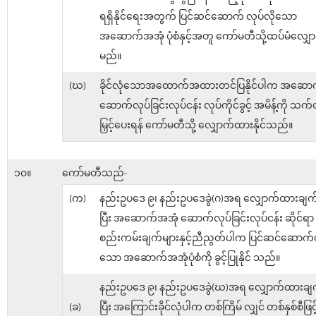
ရရှိနိုင်ရေးအတွက် ပြင်ဆင်ဆောက် လုပ်လို​သော
အဆောက်အအုံ ပုံစံနှင့်အတူ ကော်မတီသို့ထပ်မံလျှ
မည်။
(ဃ)
ခိုင်လုံသောအထောက်အထားတင်ပြနိုင်ပါက အဆော
ဆောက်လုပ်ခြင်းလုပ်ငန်း လုပ်ကိုင်ခွင့် အမိန့်ကို သက်
မြှင့်ပေးရန် ကော်မတီသို့ လျှောက်ထားနိုင်သည်။
၁၀။
ကော်မတီသည်-
(က)
နည်းဥပဒေ ၉၊ နည်းဥပဒေခွဲ(ဂ)အရ လျှောက်ထားချက်က
ပြီး အဆောက်အအုံ ဆောက်လုပ်ခြင်းလုပ်ငန်း ဆိုင်ရာ
စည်းကမ်းချက်များနှင့်ညီညွတ်ပါက ပြင်ဆင်ဆောက်လ
သော အဆောက်အအုံပုံစံကို ခွင့်ပြုနိုင် သည်။
နည်းဥပဒေ ၉၊ နည်းဥပဒေခွဲ(ဃ)အရ လျှောက်ထားချက်
(ခ)
ပြီး အကြောင်းခိုင်လုံပါက တစ်ကြိမ် လျှင် တစ်နှစ်စီဖြင်