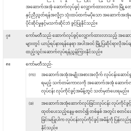
အဆောက်အအုံ ဆောက်လုပ်ခွင့် လျှောက်ထားလာပါက မြို့တော်
နှင့်ညီညွတ်ရန်အလို့ငှာ သုံးထပ်ထက်မပိုသော အဆောက်အအုံမျ
ပိုင်ဆိုင်မှုနှင့်မသက်ဆိုင်ဘဲ ခွင့်ပြုနိုင်သည်။
၇။
ကော်မတီသည် ဆောက်လုပ်ခွင့်လျှောက်ထားလာသည့် အဆေ
များတွင် ယာဉ်ရပ်နားရန်နေရာ အပါအဝင် မြို့ပြဆိုင်ရာလိုအပ်ခ
ထည့်သွင်းဆောက်လုပ်ရန်ညွှန်ကြားနိုင်သည်။
၈။
ကော်မတီသည်-
(က)
အဆောက်အအုံအမျိုးအစားအလိုက် လုပ်ငန်းဆောင်ရွက
ရမည့် သက်တမ်းကာလကို အဆောက်အအုံ ဆောက်လုပ
လုပ်ငန်း လုပ်ကိုင်ခွင့်အမိန့်တွင် သတ်မှတ်ပေးရမည်။
(ခ)
အဆောက်အအုံဆောက်လုပ်ခြင်းလုပ်ငန်း လုပ်ကိုင်ခွင့် 
ထုတ်ပေးသည့်နေ့မှ စတင်၍ တစ်နှစ် အတွင်း စတင်ဆ
ခြင်းမပြုပါက လုပ်ငန်းလုပ်ကိုင်ခွင့်အမိန့်ကို ပြန်လည်ရ
နိုင်သည်။