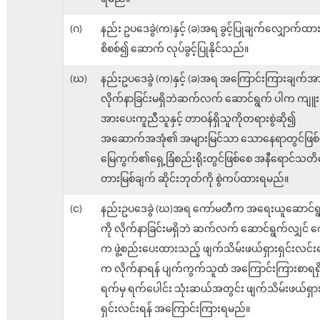
(ဂ)
နည်း ဥပဒေခွဲ(က)နှင့် (ခ)အရ ခွင့်ပြုချက်လျှောက်
စိစစ်၍ ဆောက် လုပ်ခွင့်ပြုနိုင်သည်။
(ဃ)
နည်းဥပဒေခွဲ (က)နှင့် (ခ)အရ အကြောင်းကြားချက်အ
လိုက်နာခြင်းမရှိဘဲဆက်လက် ဆောင်ရွက် ပါက ကျူး
အားပေးကူညီသူနှင့် တာဝန်ရှိသူကိုတရားစွဲဆို၍
အဆောက်အအုံ၏ အများမြင်သာ သောနေရာတွင်ဖြစ်
မြေကွက်၏ရှေ့ခြံစည်းရိုးတွင်ဖြစ်စေ အနီရောင်သတိ
တားမြစ်ချက် ဆိုင်းဘုတ်ကို စွဲကပ်ထားရမည်။
(င)
နည်းဥပဒေခွဲ (ဃ)အရ ကော်မတီက အရေးယူဆောင်
ကို လိုက်နာခြင်းမရှိဘဲ ဆက်လက် ဆောင်ရွက်လျှင် 
က ဖွဲ့စည်းပေးထားသည့် ဖျက်သိမ်းဖယ်ရှားရှင်းလင်းရ
က လိုက်နာရန် ပျက်ကွက်သူထံ အကြောင်းကြားစာရရှ
ရက်မှ ရက်ပေါင်း သုံးဆယ်အတွင်း ဖျက်သိမ်းဖယ်ရှာ
ရှင်းလင်းရန် အကြောင်းကြားရမည်။