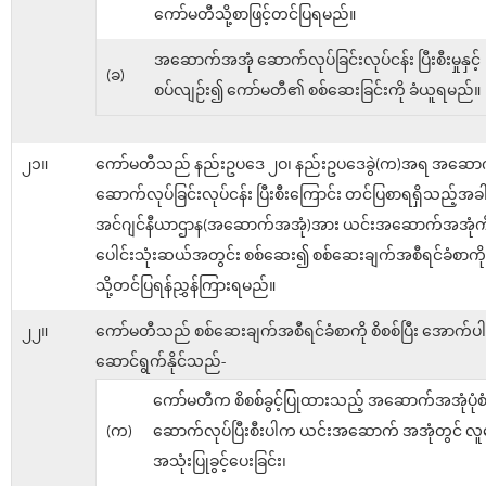
ကော်မတီသို့စာဖြင့်တင်ပြရမည်။
အဆောက်အအုံ ဆောက်လုပ်ခြင်းလုပ်ငန်း ပြီးစီးမှုနှင့်
(ခ)
စပ်လျဉ်း၍ ကော်မတီ၏ စစ်ဆေးခြင်းကို ခံယူရမည်။
၂၁။
ကော်မတီသည် နည်းဥပဒေ ၂ဝ၊ နည်းဥပဒေခွဲ(က)အရ အဆော
ဆောက်လုပ်ခြင်းလုပ်ငန်း ပြီးစီးကြောင်း တင်ပြစာရရှိသည့်အခ
အင်ဂျင်နီယာဌာန(အဆောက်အအုံ)အား ယင်းအဆောက်အအုံကိ
ပေါင်းသုံးဆယ်အတွင်း စစ်ဆေး၍ စစ်ဆေးချက်အစီရင်ခံစာကိ
သို့တင်ပြရန်ညွှန်ကြားရမည်။
၂၂။
ကော်မတီသည် စစ်ဆေးချက်အစီရင်ခံစာကို စိစစ်ပြီး အောက်ပါ
ဆောင်ရွက်နိုင်သည်-
ကော်မတီက စိစစ်ခွင့်ပြုထားသည့် အဆောက်အအုံပုံစံ
(က)
ဆောက်လုပ်ပြီးစီးပါက ယင်းအဆောက် အအုံတွင် လူန
အသုံးပြုခွင့်ပေးခြင်း၊