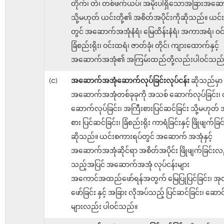
တိုက်၊ တဲ၊ တစ်ဖက်ယပ်၊ အမိုးပါရှိသောအခြားအဆ
သို့မဟုတ် ယင်းတို့၏ အစိတ်အပိုင်းကိုဆိုသည်။ ယင
တွင် အဆောက်အအုံနံရံ၊ မြေထိန်းနံရံ၊ အကာအရံ၊ ဝင်
ခြံစည်းရိုး၊ ဝင်းထရံ၊ ဇာတ်ခုံ၊ တိုင်၊ ကျားထောက်နှင့်
အဆောက်အအုံ၏ အကြမ်းထည်တို့လည်းပါဝင်သည်
(င)
အဆောက်အအုံဆောက်လုပ်ခြင်းလုပ်ငန်း
ဆိုသည်မှာ
အဆောက်အအုံတစ်ခုခုကို အသစ် ဆောက်လုပ်ခြင်း၊ တို
ဆောက်လုပ်ခြင်း၊ အကြီးစားပြင်ဆင်ခြင်း သို့မဟုတ
စား ပြင်ဆင်ခြင်း၊ ခြံစည်းရိုး ကာရံခြင်းနှင့် ဖြိုဖျက်ခြင
ဆိုသည်။ ယင်းစကားရပ်တွင် အဆောက် အအုံနှင့်
အဆောက်အအုံဆိုင်ရာ အစိတ်အပိုင်း ဖြိုဖျက်ခြင်းလ
သည့်အပြင် အဆောက်အအုံ လုပ်ငန်းများ
အကောင်အထည်ဖော်ရန်အတွက် မြေပြုပြင်ခြင်း၊ အုတ
ဖော်ခြင်း နှင့် အခြား လိုအပ်သည့် ပြင်ဆင်ခြင်း၊ ဆောင
များလည်း ပါဝင်သည်။