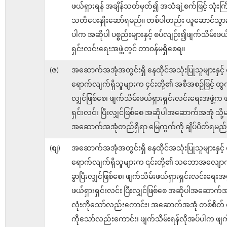
ဖယ်ရှားရန် အချိန်သတ်မှတ်၍ အသံချဲ့စက်ဖြင့် သုံးကြိ
သတိပေးနှိုးဆော်ရမည်။ တစ်ပါတည်း ယူဆောင်သွားခြ
ပါက အဆိုပါ ပစ္စည်းများနှင့် စပ်လျဉ်း၍ဖျက်သိမ်းဖယ်
ရှင်းလင်းရေးအဖွဲ့တွင် တာ၀န်မရှိစေရ။
(ဇ)
အဆောက်အအုံအတွင်းရှိ နေထိုင်အသုံးပြုသူများနှင့် 
ရောက်လျက်ရှိသူများက ၄င်းတို့၏ အစီအစဉ်ဖြင့် ထွက်
လျှင်ဖြစ်စေ၊ ဖျက်သိမ်းဖယ်ရှားရှင်းလင်းရေးအဖွဲ့က 
ရှင်းလင်း ပြီးလျှင်ဖြစ်စေ အဆိုပါအဆောက်အအုံ သို
အဆောက်အအုံတည်ရှိရာ မြေကွက်ကို ချိပ်ပိတ်ရမည်
(စျ)
အဆောက်အအုံအတွင်းရှိ နေထိုင်အသုံးပြုသူများနှင့် 
ရောက်လျက်ရှိသူများက ၎င်းတို့၏ သဘောအလျောက
ခွာပြီးလျှင်ဖြစ်စေ၊ ဖျက်သိမ်းဖယ်ရှားရှင်းလင်းရေးအဖ
ဖယ်ရှားရှင်းလင်း ပြီးလျှင်ဖြစ်စေ အဆိုပါအဆောက်
လုံးကိုသော်လည်းကောင်း၊ အဆောက်အအုံ တစ်စိတ် တစ
ကိုသော်လည်းကောင်း၊ ဖျက်သိမ်းရန်လိုအပ်ပါက ဖျက