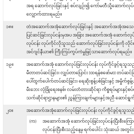
အရ ဆောက်လုပ်ခြင်းနှင့် စပ်လျဉ်း၍ ကော်မတီသို့ဆောက်လုပ်ခွ
လျှောက်ထားရမည်။
၁၈။
တဲအဆောက်အအုံဆောက်လုပ်ခြင်းနှင့် အဆောက်အအုံအသေ
ပြင်ဆင်ခြင်းလုပ်ငန်းမှအပ အခြား အဆောက်အအုံ ဆောက်လုပ်
လုပ်ငန်း လုပ်ကိုင်လိုသူသည် ဆောက်လုပ်ခြင်းလုပ်ငန်းကို လိုင်
အင်ဂျင်နီယာ၏ ကြီးကြပ်ကွပ်ကဲမှုဖြင့်သာဆောက်လုပ်ရမည်။
၁၉။
အဆောက်အအုံ ဆောက်လုပ်ခြင်းလုပ်ငန်း လုပ်ကိုင်ခွင့်ရသူသည်
မီတာတပ်ဆင်ခြင်း၊ လျှပ်တာပြောင်း (ထရန်စဖော်မာ) တပ်ဆင်ခ
ပေါ်ထွက်ပေါက်တပ်ဆင်ခြင်း၊ ရေဆိုးစွန့်ပစ်ခြင်းနှင့် အမှိုက်စွန့်
မီးဘေး လုံခြုံရေးစနစ်၊ လမ်းတံတားဆိုင်ရာ ကိစ္စရပ်များနှင့်စ
သက်ဆိုင်ရာဌာနများ၏ ညွှန်ကြားချက်များနှင့်အညီ ဆောင်ရွ
၂ဝ။
အဆောက်အအုံဆောက်လုပ်ခြင်းလုပ်ငန်း လုပ်ကိုင်ခွင့်ရသူသည
(က)
အဆောက်အအုံ ဆောက်လုပ်ခြင်းလုပ်ငန်းပြီးစီးကြောင
လုပ်ငန်းပြီးစီးသည့်နေ့မှ ရက်ပေါင်း သုံးဆယ် အတွင်း