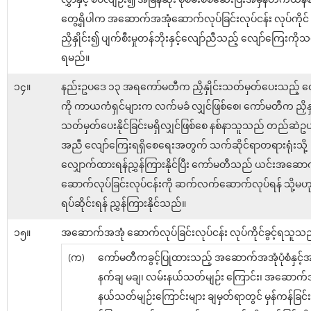
လွှာနှင့် စပ်လျဉ်း၍ အမြန်ဆုံး စုံစမ်းစစ်ဆေးပြီးအမှန်တကယ်န
တွေ့ရှိပါက အဆောက်အအုံဆောက်လုပ်ခြင်းလုပ်ငန်း လုပ်ကိုင် ခွင
ညှိနှိုင်း၍ ပျက်စီးမှုတန်ဘိုးနှင့်လျော်ညီသည့် လျော်ကြေးကိ
ရမည်။
၁၄။
နည်းဥပဒေ ၁၃ အရကော်မတီက ညှိနှိုင်းသတ်မှတ်ပေးသည့် လ
ကို ကာယကံရှင်များက လက်မခံ လျှင်ဖြစ်စေ၊ ကော်မတီက ညှိနှိ
သတ်မှတ်ပေးနိုင်ခြင်းမရှိလျှင်ဖြစ်စေ နစ်နာသူသည် တည်ဆဲဥပ​ဒ
အညီ လျော်ကြေးရရှိစေရေးအတွက် သက်ဆိုင်ရာတရားရုံးသို့
လျှောက်ထားရန်ညွှန်ကြားနိုင်ပြီး ကော်မတီသည် ယင်းအဆော
ဆောက်လုပ်ခြင်းလုပ်ငန်းကို ဆက်လက်ဆောက်လုပ်ရန် သို့မဟ
ရပ်ဆိုင်းရန် ညွှန်ကြားနိုင်သည်။
၁၅။
အဆောက်အအုံ ဆောက်လုပ်ခြင်းလုပ်ငန်း လုပ်ကိုင်ခွင့်ရသူသည
(က)
ကော်မတီကခွင့်ပြုထားသည့် အဆောက်အအုံပုံစံနှင့်အ
နက်ချ မချ၊ လမ်းနယ်သတ်မျဉ်း ကြောင်း၊ အဆောက်
နယ်သတ်မျဉ်းကြောင်းများ ချမှတ်ရာတွင် မှန်ကန်ခြင်း ရှိ