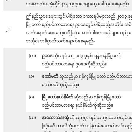
၁။
အဆောက်အအုံဆိုင်ရာ နည်းဥပဒေများဟု ခေါ်တွင်စေရမည်။
ဤနည်းဥပဒေများတွင် ပါရှိသော စကားရပ်များသည် ၂ဝ၁၃ ခုနှစ
မြို့တော် စည်ပင်သာယာရေး ဥပဒေတွင် ပါရှိသည့်အတိုင်း အဓိပ
၂။
သက်ရောက်စေရမည်။ ထို့ပြင် အောက်ပါစကားရပ်များသည် ဖေ
အတိုင်း အဓိပ္ပာယ်သက်ရောက်စေရမည်-
(က)
ဥပဒေ
ဆိုသည်မှာ ၂ဝ၁၃ ခုနှစ်၊ ရန်ကုန်မြို့တော်
စည်ပင်သာယာရေး ဥပဒေကိုဆိုသည်။
(ခ)
ကော်မတီ
ဆိုသည်မှာ ရန်ကုန်မြို့တော် စည်ပင်သာယ
ကော်မတီကိုဆိုသည်။
(ဂ)
မြို့တော်နယ်နိမိတ်
ဆိုသည်မှာ ရန်ကုန်မြို့တော်
စည်ပင်သာယာရေး နယ်နိမိတ်ကိုဆိုသည်။
(ဃ)
အဆောက်အအုံ
ဆိုသည်မှာ မည်သည့်ဆောက်လုပ်ရေး
ဖြင့်မဆို ယာယီသို့မဟုတ် အမြဲတမ်းဆောက်လုပ်သည့် 