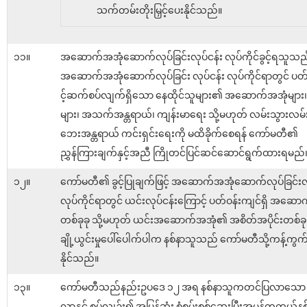
သက်တမ်းတိုးမြှင့်ပေးနိုင်သည်။
၁၁။
အဆောက်အအုံဆောက်လုပ်ခြင်းလုပ်ငန်း လုပ်ကိုင်ခွင့်ရသူသည
အဆောက်အအုံဆောက်လုပ်ခြင်း လုပ်ငန်း လုပ်ကိုင်ရာတွင် ပတ်
င့်ဆက်စပ်လျက်ရှိသော နေထိုင်သူများ၏ အဆောက်အအုံများ၊ 
များ၊ အသက်အန္တရာယ်၊ ကျန်းမာရေး သို့မဟုတ် လမ်းသွားလ
ဘေးအန္တရာယ် ကင်းရှင်းရေးကို မထိခိုက်စေရန် ကော်မတီ၏
ညွှန်ကြားချက်နှင့်အညီ ကြိုတင်ပြင်ဆင်ဆောင်ရွက်ထားရမည်
၁၂။
ကော်မတီ၏ ခွင့်ပြုချက်ဖြင့် အဆောက်အအုံဆောက်လုပ်ခြင်းလု
လုပ်ကိုင်ရာတွင် ယင်းလုပ်ငန်းကြောင့် ပတ်ဝန်းကျင်ရှိ အဆော
တစ်ခုခု သို့မဟုတ် ယင်းအဆောက်အအုံ၏ အစိတ်အပိုင်းတစ်ခုခု
ချို့ယွင်းမှုပေါ်ပေါက်ပါက နစ်နာသူသည် ကော်မတီသို့ကန့်ကွက
နိုင်သည်။
၁၃။
ကော်မတီသည်နည်းဥပဒေ ၁၂ အရ နစ်နာသူကတင်ပြလာသော 