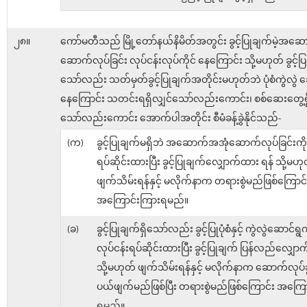
၂၈။
ကော်မတီသည် မြို့တော်နယ်နိမိတ်အတွင်း ခွင့်ပြုချက်မဲ့အဆ
ဆောက်လုပ်ခြင်း လုပ်ငန်းလုပ်ကိုင် နေကြောင်း သို့မဟုတ် ခွင့်ပြ
သော်လည်း သတ်မှတ်ခွင့်ပြုချက်အတိုင်းမဟုတ်ဘဲ ပုံစံကွဲလွဲ
နေကြောင်း သတင်းရရှိလျှင်သော်လည်းကောင်း၊ စစ်ဆေးတွေ့ရှ
သော်လည်းကောင်း အောက်ပါအတိုင်း စီမံခန့်ခွဲနိုင်သည်-
(က)
ခွင့်ပြုချက်မရှိဘဲ အဆောက်အအုံဆောက်လုပ်ခြင်းကို 
ရပ်ဆိုင်းထားပြီး ခွင့်ပြုချက်လျှောက်ထား ရန် သို့မဟု
ဖျက်သိမ်းရန်နှင့် မလိုက်နာက တရားစွဲမည်ဖြစ်ကြောင်
အကြောင်းကြားရမည်။
(ခ)
ခွင့်ပြုချက်ရှိသော်လည်း ခွင့်ပြုပုံစံနှင့် ကွဲလွဲဆောင်ရွ
လုပ်ငန်းရပ်ဆိုင်းထားပြီး ခွင့်ပြုချက် ပြန်လည်လျှေ
သို့မဟုတ် ဖျက်သိမ်းရန်နှင့် မလိုက်နာက ဆောက်လုပ်ခွ
ပယ်ဖျက်မည်ဖြစ်ပြီး တရားစွဲမည်ဖြစ်ကြောင်း အကြေ
ရမည်။