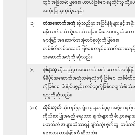
တွင် အမြဲတမ်းဖြစ်စေ၊ ယာယီဖြစ်စေ နေထိုင်သူ သို့မ
အသုံးပြုသူကိုဆိုသည်။
(ဍ)
တဲအဆောက်အအုံ
ဆိုသည်မှာ အပြင်နံရံများနှင့် အမိုး
ဓနိ၊ သက်ငယ် သို့မဟုတ် အခြား မီးလောင်လွယ်သော ပ
များဖြင့် အဆောက်အအုံတစ်ခုလုံးကိုဖြစ်စေ၊
တစ်စိတ်တစ်ဒေသကို ဖြစ်စေ တည်ဆောက်ထားသည့
အဆောက်အအုံကို ဆိုသည်။
(ၓ)
နစ်နာသူ
ဆိုသည်မှာ အဆောက်အအုံ ဆောက်လုပ်ခြင်း
မိမိပိုင်အဆောက်အအုံတစ်ခုလုံးကို ဖြစ်စေ၊ တစ်စိတ်တစ
ကိုဖြစ်စေ၊ မိမိပိုင်ပစ္စည်း တစ်ခုခုကိုဖြစ်စေပျက်စီးဆုံးရှု
ရသူကိုဆိုသည်။
(ဏ)
ဆိုင်းဘုတ်
ဆိုသည်မှာ ရုံး ၊ ဌာနတစ်ခုခု ၊ အဖွဲ့အစည်
ကိုယ်စားပြုအမည် ရေးသား ချက်များကို စီးပွားရေးအလ
မဟုတ်ဘဲ အများသိသာရန် ချိတ်ဆွဲ၊ စိုက်ထူ၊ တပ်ဆင်
ရေးသား ထားခြင်းကို ဆိုသည်။