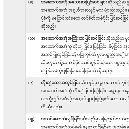
(စ)
အဆောက်အအုံအသေးစားပြင်ဆင်ခြင်း
ဆိုသည်မှာ 
အဆောက်အအုံ အရွယ်အစားနှင့် မူလ ဖွဲ့စည်းတည်ဆေ
ပုံစံကို မပြောင်းလဲစေဘဲ တစ်စိတ်တစ်ပိုင်းပြင်ဆင်ခြင်
ဆိုသည်။
(ဆ)
အဆောက်အအုံအကြီးစားပြင်ဆင်ခြင်း
ဆိုသည်မှာ မ
အဆောက်အအုံကို တိုးချဲ့ခြင်း၊ မြှင့်ခြင်း၊ နှိမ့်ခြင်း၊ အု
အသစ်ပြုလုပ်ခြင်းတို့ မပြုလုပ်ဘဲ မူလပစ္စည်းအမျိုး
သို့မဟုတ် ထို့ထက် ပိုမိုကောင်းမွန် ခိုင်ခံ့သော ပစ္စည်းကိ
ပြောင်းလဲသုံးစွဲပြီးပြင်ဆင်ခြင်းကို ဆိုသည်။
(ဇ)
တိုးချဲ့ဆောက်လုပ်ခြင်း
ဆိုသည်မှာ မူလဆောက်လုပ်ပြ
အဆောက်အအုံကို တိုးချဲ့ခြင်း၊ မြှင့်ခြင်း၊ ရှေ့နောက်နှ
ယာတို့တွင် အဖီနှင့် အဆွယ်များ ဖြည့်စွက်ဆောက်လုပ်ခ
ကို ဆိုသည်။
(စျ)
အသစ်ဆောက်လုပ်ခြင်း
ဆိုသည်မှာ မြေကွက်လတ်တွင
အဆောက်အအုံတစ်ခု၏ နေရာ တွင်ဖြစ်စေ အသစ်ဆေ