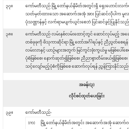
၃၇။
ကော်မတီသည် မြို့တော်နယ်နိမိတ်အတွင်းရှိ ရှေးဟောင်းလက
သတ်မှတ်ထားသော အဆောက်အအုံ အား ပြင်ဆင်လိုပါက မူလ
ပုံသဏ္ဌာန်နှင့် လက်ရာမပျက်ယွင်းစေဘဲ ပြင်ဆင်ခွင့်ပြုနိုင်သည
၃၈။
ကော်မတီသည် လမ်းနှစ်လမ်းထောင့်တွင် ဆောင်လုပ်မည့် အ
တစ်ခုခုကို ဗိသုကာဆိုင်ရာ မြို့တော်အင်္ဂါရပ်နှင့် ညီညွတ်စေရန
လမ်းလာနှင့် ယာဉ်များအတွက် မြင်ကွင်းဖုံးကွယ်မှု မဖြစ်ပေါ်စေရ
ပုံစံဖြစ်စေ၊ နောက်ဆုတ်၍ဖြစ်စေ၊ ညီညာစွာတိမ်းဖယ်၍ဖြစ်စေ၊
သင့်လျော်မည့်ပုံစံကိုဖြစ်စေ ဆောက်လုပ်ရန် ညွှန်ကြားနိုင်သည်
အခန်း(၃)
လိုင်စင်ထုတ်ပေးခြင်း
၃၉။
ကော်မတီသည်-
(က)
မြို့တော်နယ်နိမိတ်အတွင်း အဆောက်အအုံ ဆောက်လုပ