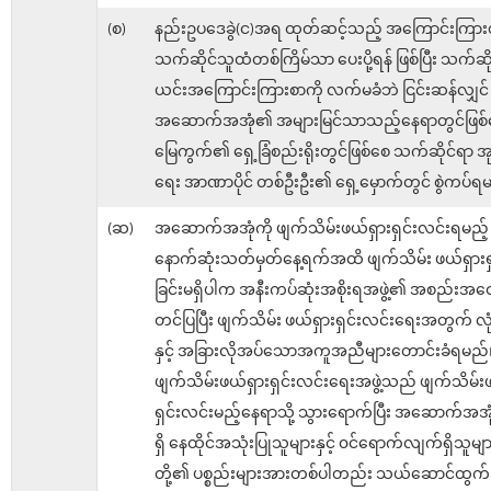
(စ)
နည်းဥပဒေခွဲ(င)အရ ထုတ်ဆင့်သည့် အကြောင်းကြားစ
သက်ဆိုင်သူထံတစ်ကြိမ်သာ ပေးပို့ရန် ဖြစ်ပြီး သက်ဆ
ယင်းအကြောင်းကြားစာကို လက်မခံဘဲ ငြင်းဆန်လျှင်
အဆောက်အအုံ၏ အများမြင်သာသည့်နေရာတွင်ဖြစ်
မြေကွက်၏ ရှေ့ခြံစည်းရိုးတွင်ဖြစ်စေ သက်ဆိုင်ရာ အုပ
ရေး အာဏာပိုင် တစ်ဦးဦး၏ ရှေ့မှောက်တွင် စွဲကပ်ရ
(ဆ)
အဆောက်အအုံကို ဖျက်သိမ်းဖယ်ရှားရှင်းလင်းရမည့်
နောက်ဆုံးသတ်မှတ်နေ့ရက်အထိ ဖျက်သိမ်း ဖယ်ရှားရ
ခြင်းမရှိပါက အနီးကပ်ဆုံးအစိုးရအဖွဲ့၏ အစည်းအဝေး
တင်ပြပြီး ဖျက်သိမ်း ဖယ်ရှားရှင်းလင်းရေးအတွက် လုံ
နှင့် အခြားလိုအပ်သောအကူအညီများတောင်းခံရမည်
ဖျက်သိမ်းဖယ်ရှားရှင်းလင်းရေးအဖွဲ့သည် ဖျက်သိမ်း
ရှင်းလင်းမည့်နေရာသို့ သွားရောက်ပြီး အဆောက်အအ
ရှိ နေထိုင်အသုံးပြုသူများနှင့် ၀င်ရောက်လျက်ရှိသူမျာ
တို့၏ ပစ္စည်းများအားတစ်ပါတည်း သယ်ဆောင်ထွက်ခ