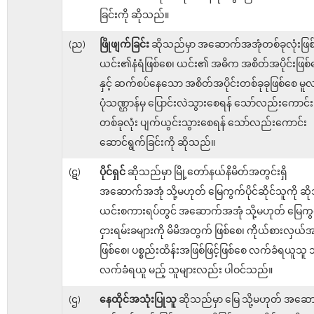
ခြင်းကို ဆိုသည်။
(ည)
ဖြိုဖျက်ခြင်း
ဆိုသည်မှာ အဆောက်အအုံတစ်ခုလုံးဖြစ
ယင်း၏နံရံဖြစ်စေ၊ ယင်း၏ အဓိက အစိတ်အပိုင်းဖြစ်
နှင့် ဆက်စပ်နေသော အစိတ်အပိုင်းတစ်ခုခုဖြစ်စေ မူ
ပုံသဏ္ဌာန်မှ ပြောင်းလဲသွားစေရန် သော်လည်းကောင်း၊ 
တစ်ခုလုံး ပျက်ယွင်းသွားစေရန် သော်လည်းကောင်း
ဆောင်ရွက်ခြင်းကို ဆိုသည်။
(ဋ)
ပိုင်ရှင်
ဆိုသည်မှာ မြို့တော်နယ်နိမိတ်အတွင်းရှိ
အဆောက်အအုံ သို့မဟုတ် မြေကွက်ပိုင်ဆိုင်သူကို ဆ
ယင်းစကားရပ်တွင် အဆောက်အအုံ သို့မဟုတ် မြေကွ
ငှားရမ်းခများကို မိမိအတွက် ဖြစ်စေ၊ ကိုယ်စားလှယ်အဖ
ဖြစ်စေ၊ ပစ္စည်းထိန်းအဖြစ်ဖြင့်ဖြစ်စေ လက်ခံရယူသူ သ
လက်ခံရယူ မည့် သူများလည်း ပါဝင်သည်။
(ဌ)
နေထိုင်အသုံးပြုသူ
ဆိုသည်မှာ မြေ သို့မဟုတ် အဆေ