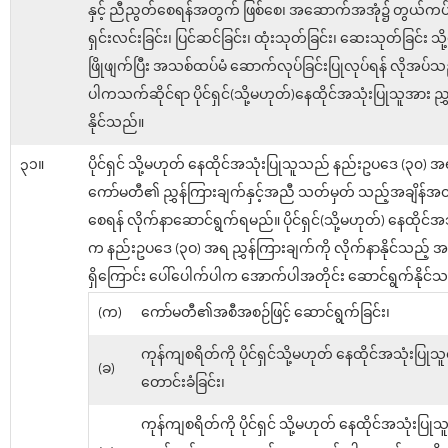
နှင့် ညီညွတ်စေရန်အတွက် ဖြစ်စေ၊ အဆောက်အအုံ၌ တွယ်ကပ
ရှင်းလင်းခြင်း၊ ပြင်ဆင်ခြင်း၊ ထုံးသုတ်ခြင်း၊ ဆေးသုတ်ခြင်း သိ
ဖြိုဖျက်ပြီး အသစ်ထပ်မံ ဆောက်လုပ်ခြင်းပြုလုပ်ရန် လိုအပ
ပါကသက်ဆိုင်ရာ ပိုင်ရှင်(သို့မဟုတ်)နေထိုင်အသုံးပြုသူအား ညွ
နိုင်သည်။
၃၁။
ပိုင်ရှင် သို့မဟုတ် နေထိုင်အသုံးပြုသူသည် နည်းဥပဒေ (၃၀) 
ကော်မတီ၏ ညွှန်ကြားချက်နှင့်အညီ သတ်မှတ် သည့်အချိန်အတွင်
စေရန် လိုက်နာဆောင်ရွက်ရမည်။ ပိုင်ရှင်(သို့မဟုတ်) နေထိုင်အ
က နည်းဥပဒေ (၃ဝ) အရ ညွှန်ကြားချက်ကို လိုက်နာနိုင်သည့်
ရှိကြောင်း ပေါ်ပေါက်ပါက အောက်ပါအတိုင်း ဆောင်ရွက်နိုင်သ
(က)
ကော်မတီ၏အစီအစဉ်ဖြင့် ဆောင်ရွက်ခြင်း၊
ကုန်ကျစရိတ်ကို ပိုင်ရှင်သို့မဟုတ် နေထိုင်အသုံးပြုသူ
(ခ)
တောင်းခံခြင်း၊
ကုန်ကျစရိတ်ကို ပိုင်ရှင် သို့မဟုတ် နေထိုင်အသုံးပြု