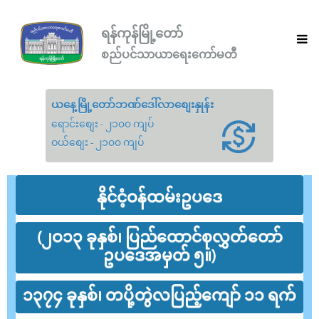
ရန်ကုန်မြို့တော်
စည်ပင်သာယာရေးကော်မတီ
ယနေ့မြို့တော်ဘဏ်ဒေါ်လာစျေးနှုန်း
ရောင်းစျေး - ၂၁၀၀ ကျပ်
ဝယ်စျေး - ၂၁၀၀ ကျပ်
နိုင်ငံ့ဝန်ထမ်းဥပဒေ
(၂ဝ၁၃ ခုနှစ်၊ ပြည်ထောင်စုလွှတ်တော်
ဥပဒေအမှတ် ၅။)
၁၃၇၄ ခုနှစ်၊ တပို့တွဲလပြည့်ကျော် ၁၁ ရက်