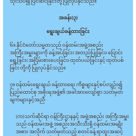
သုံးသပ်၍ ပြင်ဆင်ခြင်းတို့ ပြုလုပ်နိုင်သည်။
အခန်း(၃)
ရွေးချယ်ခန့်ထားခြင်း
၆။ နိုင်ငံတော်သမ္မတသည် ဝန်ထမ်းအဖွဲ့အစည်း
အကြီးအမှူးများကို ခန့်အပ်ခြင်း၊ အတည်ပြုခြင်း၊ ပြောင်း
ရွေ့ခြင်း၊ အငြိမ်းစားပေးခြင်း၊ ထုတ်ပယ်ခြင်းနှင့် ထုတ်ပစ်
ခြင်း တို့ကို ပြုလုပ်နိုင်သည်။
၇။ ဝန်ထမ်းရွေးချယ် ခန့်ထားရေး ကိစ္စများနှင့်စပ်လျဉ်း၍
ပြည်ထောင်စု အစိုးရအဖွဲ့၏ အခါအားလျော်စွာ သတ်မှတ်
ချက်များနှင့်အညီ-
(က)သက်ဆိုင်ရာ ဝန်ကြီးဌာနနှင့် အဖွဲ့အစည်း အကြီးအမှူး
သည် ဝန်ထမ်းအဖွဲ့ အစည်းအသီးသီးရှိ ဝန်ထမ်းအမျိုး
အစား အလိုက် သတ်မှတ်သည့် စတင်ခန့် ရာထူးအဆင့်