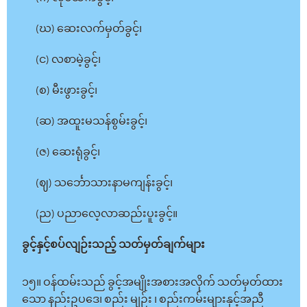
(ဃ) ဆေးလက်မှတ်ခွင့်၊
(င) လစာမဲ့ခွင့်၊
(စ) မီးဖွားခွင့်၊
(ဆ) အထူးမသန်စွမ်းခွင့်၊
(ဇ) ဆေးရုံခွင့်၊
(ဈ) သင်္ဘောသားနာမကျန်းခွင့်၊
(ည) ပညာလေ့လာဆည်းပူးခွင့်။
ခွင့်နှင့်စပ်လျဉ်းသည့် သတ်မှတ်ချက်များ
၁၅။ ဝန်ထမ်းသည် ခွင့်အမျိုးအစားအလိုက် သတ်မှတ်ထား
သော နည်းဥပဒေ၊ စည်း မျဉ်း ၊ စည်းကမ်းများနှင့်အညီ