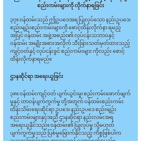
စည်းကမ်းများကို လိုက်နာရခြင်း
၃၇။ ဝန်ထမ်းသည် ဤဥပဒေအရ ပြုလုပ်သော နည်းဥပဒေ၊
စည်းမျဉ်းစည်းကမ်းများကို စောင့်ထိန်းလိုက်နာ ရမည့်
အပြင် ဝန်ထမ်း အဖွဲ့အစည်း၏ လုပ်ငန်းသဘာဝနှင့်
ဝန်ထမ်း အမျိုးအစားအလိုက် သီးခြားသတ်မှတ်ထားသည့်
ကျင့်ဝတ်နှင့် လုပ်ငန်းခွင် စည်းကမ်းများ ကိုလည်း စောင့်
ထိန်းလိုက်နာရမည်။
ဌာနဆိုင်ရာ အရေးယူခြင်း
၃၈။ ဝန်ထမ်းကျင့်ဝတ် ပျက်ယွင်းမှု၊ စည်းကမ်းဖောက်ဖျက်
မှုနှင့် တာဝန်ပျက်ကွက်မှု တို့အတွက် ဝန်ထမ်းစည်းကမ်း
ထိန်းသိမ်းရေးဆိုင်ရာ ဥပဒေ၊ နည်းဥပဒေ စည်းမျဉ်း
စည်းကမ်းများနှင့်အညီ ဌာနဆိုင်ရာ နည်းလမ်းအရ
အရေးယူနိုင်သည်။ ဝန်ထမ်း၏ ပြုလုပ်မှု သို့မဟုတ်
ပျက်ကွက်မှုသည် ပြစ်မှုမြောက်နိုင်သည့် ကိစ္စဖြစ်ပါက