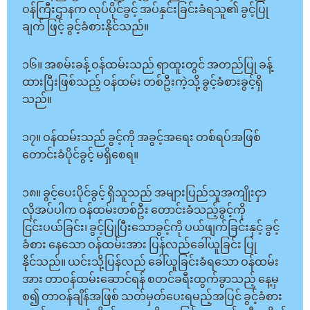
ဝန်ကြီးဌာနက လုပ်ပိုင်ခွင့် အပ်နှင်းခြင်းခံရသူ၏ ခွင့်ပြု
ချက် ဖြင့် ခွင့်ခံစားနိုင်သည်။
၁၆။ အစမ်းခန့် ဝန်ထမ်းသည် ရာထူးတွင် အတည်ပြု ခန့်
ထားပြီးဖြစ်သည့် ဝန်ထမ်း တစ်ဦးကဲ့သို့ ခွင့်ခံစားခွင့်ရှိ
သည်။
၁၇။ ဝန်ထမ်းသည် ခွင့်ကို အခွင့်အရေး တစ်ရပ်အဖြစ်
တောင်းခံပိုင်ခွင့် မရှိစေရ။
၁၈။ ခွင့်ပေးပိုင်ခွင့် ရှိသူသည် အများပြည်သူအကျိုးငှာ
လိုအပ်ပါက ဝန်ထမ်းတစ်ဦး တောင်းခံသည့်ခွင့်ကို
ငြင်းပယ်ခြင်း၊ ခွင့်ပြုပြီးသောခွင့်ကို ပယ်ဖျက်ခြင်းနှင့် ခွင့်
ခံစား နေသော ဝန်ထမ်းအား ပြန်လည်ခေါ်ယူခြင်း ပြု
နိုင်သည်။ ယင်းသို့ပြန်လည် ခေါ်ယူခြင်းခံရသော ဝန်ထမ်း
အား တာဝန်ထမ်းဆောင်ရန် စတင်ခရီးထွက်ခွာသည့် နေ့မှ
စ၍ တာဝန်ချိန်အဖြစ် သတ်မှတ်ပေးရမည့်အပြင် ခွင့်ခံစား