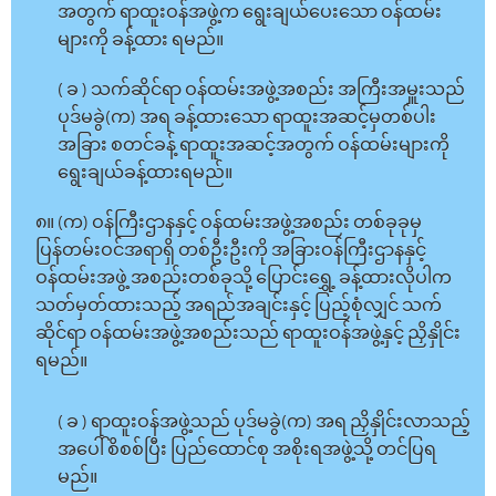
အတွက် ရာထူးဝန်အဖွဲ့က ရွေးချယ်ပေးသော ဝန်ထမ်း
များကို ခန့်ထား ရမည်။
( ခ ) သက်ဆိုင်ရာ ဝန်ထမ်းအဖွဲ့အစည်း အကြီးအမှူးသည်
ပုဒ်မခွဲ(က) အရ ခန့်ထားသော ရာထူးအဆင့်မှတစ်ပါး
အခြား စတင်ခန့် ရာထူးအဆင့်အတွက် ဝန်ထမ်းများကို
ရွေးချယ်ခန့်ထားရမည်။
၈။ (က) ဝန်ကြီးဌာနနှင့် ဝန်ထမ်းအဖွဲ့အစည်း တစ်ခုခုမှ
ပြန်တမ်းဝင်အရာရှိ တစ်ဦးဦးကို အခြားဝန်ကြီးဌာနနှင့်
ဝန်ထမ်းအဖွဲ့ အစည်းတစ်ခုသို့ ပြောင်းရွှေ့ ခန့်ထားလိုပါက
သတ်မှတ်ထားသည့် အရည်အချင်းနှင့် ပြည့်စုံလျှင် သက်
ဆိုင်ရာ ဝန်ထမ်းအဖွဲ့အစည်းသည် ရာထူးဝန်အဖွဲ့နှင့် ညှိနှိုင်း
ရမည်။
( ခ ) ရာထူးဝန်အဖွဲ့သည် ပုဒ်မခွဲ(က) အရ ညှိနှိုင်းလာသည့်
အပေါ် စိစစ်ပြီး ပြည်ထောင်စု အစိုးရအဖွဲ့သို့ တင်ပြရ
မည်။