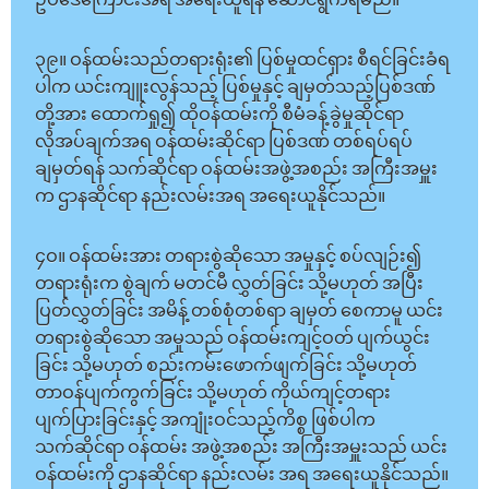
ဥပဒေကြောင်းအရ အရေးယူရန် ဆောင်ရွက်ရမည်။
၃၉။ ဝန်ထမ်းသည်တရားရုံး၏ ပြစ်မှုထင်ရှား စီရင်ခြင်းခံရ
ပါက ယင်းကျူးလွန်သည့် ပြစ်မှုနှင့် ချမှတ်သည့်ပြစ်ဒဏ်
တို့အား ထောက်ရှု၍ ထိုဝန်ထမ်းကို စီမံခန့်ခွဲမှုဆိုင်ရာ
လိုအပ်ချက်အရ ဝန်ထမ်းဆိုင်ရာ ပြစ်ဒဏ် တစ်ရပ်ရပ်
ချမှတ်ရန် သက်ဆိုင်ရာ ဝန်ထမ်းအဖွဲ့အစည်း အကြီးအမှူး
က ဌာနဆိုင်ရာ နည်းလမ်းအရ အရေးယူနိုင်သည်။
၄ဝ။ ဝန်ထမ်းအား တရားစွဲဆိုသော အမှုနှင့် စပ်လျဉ်း၍
တရားရုံးက စွဲချက် မတင်မီ လွှတ်ခြင်း သို့မဟုတ် အပြီး
ပြတ်လွှတ်ခြင်း အမိန့် တစ်စုံတစ်ရာ ချမှတ် စေကာမူ ယင်း
တရားစွဲဆိုသော အမှုသည် ဝန်ထမ်းကျင့်ဝတ် ပျက်ယွင်း
ခြင်း သို့မဟုတ် စည်းကမ်းဖောက်ဖျက်ခြင်း သို့မဟုတ်
တာဝန်ပျက်ကွက်ခြင်း သို့မဟုတ် ကိုယ်ကျင့်တရား
ပျက်ပြားခြင်းနှင့် အကျုံးဝင်သည့်ကိစ္စ ဖြစ်ပါက
သက်ဆိုင်ရာ ဝန်ထမ်း အဖွဲ့အစည်း အကြီးအမှူးသည် ယင်း
ဝန်ထမ်းကို ဌာနဆိုင်ရာ နည်းလမ်း အရ အရေးယူနိုင်သည်။