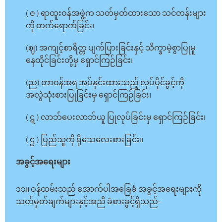
( ဇ ) ရာထူးဝန်အဖွဲ့က သတ်မှတ်ထားသော သင်တန်းများ
ကို တက်ရောက်ခြင်း၊
(ဈ) အကျင့်စာရိတ္တ ပျက်ပြားခြင်းနှင့် သိက္ခာမဲ့စွာပြုမူ
နေထိုင်ခြင်းတို့မှ ရှောင်ကြဉ်ခြင်း၊
(ည) တာဝန်အရ အပ်နှင်းထားသည့် လုပ်ပိုင်ခွင့်ကို
အလွဲသုံးစားပြုခြင်းမှ ရှောင်ကြဉ်ခြင်း၊
( ဋ ) လာဘ်ပေးလာဘ်ယူ ပြုလုပ်ခြင်းမှ ရှောင်ကြဉ်ခြင်း၊
( ဌ ) ပြည်သူကို ရိုသေလေးစားခြင်း။
အခွင့်အရေးများ
၁၁။ ဝန်ထမ်းသည် အောက်ပါအခြေခံ အခွင့်အရေးများကို
သတ်မှတ်ချက်များနှင့်အညီ ခံစားခွင့်ရှိသည်-