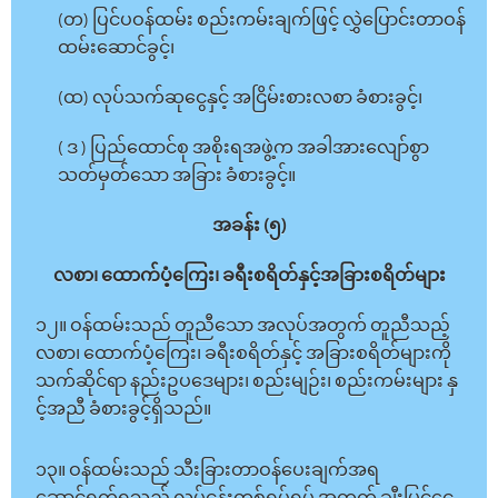
(တ) ပြင်ပဝန်ထမ်း စည်းကမ်းချက်ဖြင့် လွှဲပြောင်းတာဝန်
ထမ်းဆောင်ခွင့်၊
(ထ) လုပ်သက်ဆုငွေနှင့် အငြိမ်းစားလစာ ခံစားခွင့်၊
( ဒ ) ပြည်ထောင်စု အစိုးရအဖွဲ့က အခါအားလျော်စွာ
သတ်မှတ်သော အခြား ခံစားခွင့်။
အခန်း (၅)
လစာ၊ ထောက်ပံ့ကြေး၊ ခရီးစရိတ်နှင့်အခြားစရိတ်များ
၁၂။ ဝန်ထမ်းသည် တူညီသော အလုပ်အတွက် တူညီသည့်
လစာ၊ ထောက်ပံ့ကြေး၊ ခရီးစရိတ်နှင့် အခြားစရိတ်များကို
သက်ဆိုင်ရာ နည်းဥပဒေများ၊ စည်းမျဉ်း၊ စည်းကမ်းများ နှ
င့်အညီ ခံစားခွင့်ရှိသည်။
၁၃။ ဝန်ထမ်းသည် သီးခြားတာဝန်ပေးချက်အရ