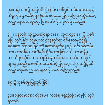
၄၁။ ဝန်ထမ်း၌ အပြစ်ရှိကြောင်း ပေါ်လွင်ထင်ရှားနေသည့်
ကိစ္စတွင် ဌာနဆိုင်ရာ စုံစမ်းစစ်ဆေးခြင်း မပြုဘဲ ထိုက်သင့်
သည့် ဝန်ထမ်းဆိုင်ရာ ပြစ်ဒဏ်ကို ချမှတ် နိုင်သည်။
၄၂။ ဝန်ထမ်းကို ဌာနဆိုင်ရာ အရေးယူရာတွင် ရှေးဦးစုံစမ်း
မှုပြုလုပ်ခြင်း သို့မဟုတ် ဌာနဆိုင်ရာ စစ်ဆေးမှုဖွင့်၍
စစ်ဆေးကြားနာခြင်းတို့ ဆောင်ရွက်နေစဉ် ယင်းဝန်ထမ်း
အား တာဝန်မှ ယာယီရပ်ဆိုင်းထားနိုင်သည်။ တာဝန်မှ
ယာယီရပ်ဆိုင်း ထားသည့် ဝန်ထမ်းအား သတ်မှတ်ချက်
များနှင့်အညီ စားစရိတ်ထောက်ပံ့ခြင်းနှင့် အခြားရရှိခွင့်ရှိ
သည့် စရိတ်ကြေးငွေများကို ခံစားခွင့်ပြုရမည်။
ရှေးဦးစုံစမ်းမှု ပြုလုပ်ခြင်း
၄၃။ ဝန်ထမ်းအား လိုအပ်ချက်အရ ရှေးဦးစုံစမ်းမှုပြုလုပ်
ရာတွင်-