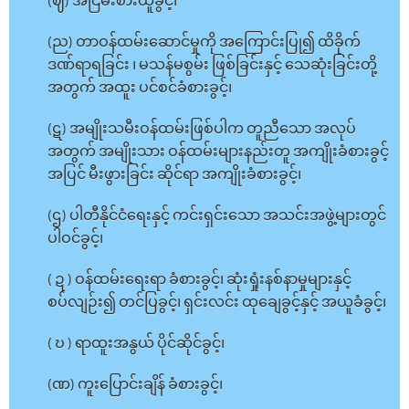
(ဈ) အငြိမ်းစားယူခွင့်၊
(ည) တာဝန်ထမ်းဆောင်မှုကို အကြောင်းပြု၍ ထိခိုက်
ဒဏ်ရာရခြင်း ၊ မသန်မစွမ်း ဖြစ်ခြင်းနှင့် သေဆုံးခြင်းတို့
အတွက် အထူး ပင်စင်ခံစားခွင့်၊
(ဋ) အမျိုးသမီးဝန်ထမ်းဖြစ်ပါက တူညီသော အလုပ်
အတွက် အမျိုးသား ဝန်ထမ်းများနည်းတူ အကျိုးခံစားခွင့်
အပြင် မီးဖွားခြင်း ဆိုင်ရာ အကျိုးခံစားခွင့်၊
(ဌ) ပါတီနိုင်ငံရေးနှင့် ကင်းရှင်းသော အသင်းအဖွဲ့များတွင်
ပါဝင်ခွင့်၊
( ဍ ) ဝန်ထမ်းရေးရာ ခံစားခွင့်၊ ဆုံးရှုံးနစ်နာမှုများနှင့်
စပ်လျဉ်း၍ တင်ပြခွင့်၊ ရှင်းလင်း ထုချေခွင့်နှင့် အယူခံခွင့်၊
( ဎ ) ရာထူးအနွယ် ပိုင်ဆိုင်ခွင့်၊
(ဏ) ကူးပြောင်းချိန် ခံစားခွင့်၊