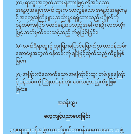
(က) ရာထူးအတွက် သာမန်အားဖြင့် လိုအပ်သော
အရည်အချင်းထက် ထူးကဲ သာလွန်သော အရည်အချင်းနှ
င့် အတွေ့အကြုံများ ဆည်းပူးရရှိထားသည့် ပုဂ္ဂိုလ်ကို
ဝန်ထမ်းအဖြစ် စတင်ခန့်အပ်သည့်အခါ ကနဦး လစာတိုး
မြှင့် သတ်မှတ်ပေးသင့်သည့် ကိစ္စဖြစ်ခြင်း၊
(ခ) လက်ရှိရာထူး၌ ထူးခြားပြောင်မြောက်စွာ တာဝန်ထမ်း
ဆောင်မှုအတွက် ဝန်ထမ်းကို ချီးမြှင့်ထိုက်သည့် ကိစ္စဖြစ်
ခြင်း၊
(ဂ) အခြားလုံလောက်သော အကြောင်းထူး တစ်ခုခုကြော
င့် ဝန်ထမ်းကို ကြိုတင်နှစ်တိုး ပေးသင့်သည့်ကိစ္စဖြစ်
ခြင်း။
အခန်း(၉)
လေ့ကျင့်ပညာပေးခြင်း
၃၅။ ရာထူးဝန်အဖွဲ့က သတ်မှတ်တာဝန် ပေးထားသော အဖွဲ့