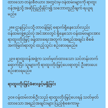
ထားသော တန်းစီဇယား အတွင်းမှ ဝန်ထမ်းများကို ရာထူး
ဝန်အဖွဲ့သို့ အဆိုပြုညှိနှိုင်း၍ သဘောတူညီချက် ရယူရ
မည်။
၂၈။ ဌာနပြင်ပသို့ တာဝန်ဖြင့် ရောက်ရှိနေသော်လည်း
ဝန်ထမ်းဖွဲ့စည်းပုံ အင်အားတွင် ရှိနေသော ဝန်ထမ်းများအား
ရာထူးတိုးမြှင့် ခန့်ထားရေးအတွက် အရည်အချင်း စိစစ်
အကဲဖြတ်ရာတွင် ထည့်သွင်း စဉ်းစားရမည်။
၂၉။ ရာထူးဝန်အဖွဲ့က သတ်မှတ်ထားသော သင်တန်းတက်
ရောက်ပြီး သူများကို ရာထူးတိုးမြှင့်ပေးရာတွင် ဦးစားပေး
စဉ်းစားရမည်။
ရာထူးတိုးမြှင့်ခံစားခွင့်မရှိခြင်း
၃ဝ။ ဝန်ထမ်းတစ်ဦးသည် ရာထူးတိုးမြှင့်ပေးရန် သတ်မှတ်
ထားသော အရည်အချင်းများ ပြည့်စုံစေကာမူ-