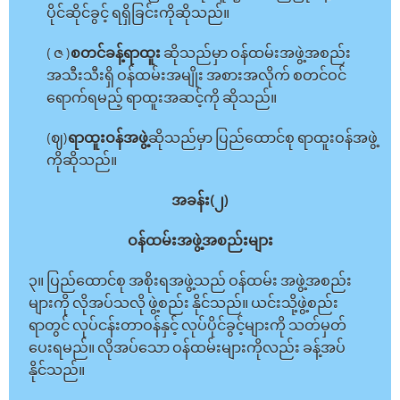
ပိုင်ဆိုင်ခွင့် ရရှိခြင်းကိုဆိုသည်။
( ဇ )
စတင်ခန့်ရာထူး
ဆိုသည်မှာ ဝန်ထမ်းအဖွဲ့အစည်း
အသီးသီးရှိ ဝန်ထမ်းအမျိုး အစားအလိုက် စတင်ဝင်
ရောက်ရမည့် ရာထူးအဆင့်ကို ဆိုသည်။
(ဈ)
ရာထူးဝန်အဖွဲ့
ဆိုသည်မှာ ပြည်ထောင်စု ရာထူးဝန်အဖွဲ့
ကိုဆိုသည်။
အခန်း(၂)
ဝန်ထမ်းအဖွဲ့အစည်းများ
၃။ ပြည်ထောင်စု အစိုးရအဖွဲ့သည် ဝန်ထမ်း အဖွဲ့အစည်း
များကို လိုအပ်သလို ဖွဲ့စည်း နိုင်သည်။ ယင်းသို့ဖွဲ့စည်း
ရာတွင် လုပ်ငန်းတာဝန်နှင့် လုပ်ပိုင်ခွင့်များကို သတ်မှတ်
ပေးရမည်။ လိုအပ်သော ဝန်ထမ်းများကိုလည်း ခန့်အပ်
နိုင်သည်။