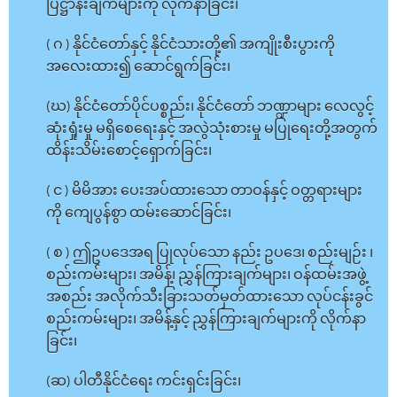
ပြဋ္ဌာန်းချက်များကို လိုက်နာခြင်း၊
( ဂ ) နိုင်ငံတော်နှင့် နိုင်ငံသားတို့၏ အကျိုးစီးပွားကို
အလေးထား၍ ဆောင်ရွက်ခြင်း၊
(ဃ) နိုင်ငံတော်ပိုင်ပစ္စည်း၊ နိုင်ငံတော် ဘဏ္ဍာများ လေလွင့်
ဆုံးရှုံးမှု မရှိစေရေးနှင့် အလွဲသုံးစားမှု မပြုရေးတို့အတွက်
ထိန်းသိမ်းစောင့်ရှောက်ခြင်း၊
( င ) မိမိအား ပေးအပ်ထားသော တာဝန်နှင့် ဝတ္တရားများ
ကို ကျေပွန်စွာ ထမ်းဆောင်ခြင်း၊
( စ ) ဤဥပဒေအရ ပြုလုပ်သော နည်း ဥပဒေ၊ စည်းမျဉ်း ၊
စည်းကမ်းများ၊ အမိန့်၊ ညွှန်ကြားချက်များ၊ ဝန်ထမ်းအဖွဲ့
အစည်း အလိုက်သီးခြားသတ်မှတ်ထားသော လုပ်ငန်းခွင်
စည်းကမ်းများ၊ အမိန့်နှင့် ညွှန်ကြားချက်များကို လိုက်နာ
ခြင်း၊
(ဆ) ပါတီနိုင်ငံရေး ကင်းရှင်းခြင်း၊