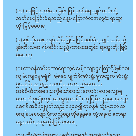
(က) စာဖြင့်သတိပေးခြင်း ပြစ်ဒဏ်ခံရလျှင် ယင်းသို့
သတိပေးခြင်းခံရသည့် နေ့မှ ခြောက်လအတွင်း ရာထူး
တိုးမြှင့်မပေးရ။
(ခ) နှစ်တိုးလစာ ရပ်ဆိုင်းခြင်း ပြစ်ဒဏ်ခံရလျှင် ယင်းသို့
နှစ်တိုးလစာ ရပ်ဆိုင်းသည့် ကာလအတွင်း ရာထူးတိုးမြှင့်
မပေးရ။
(ဂ) တာဝန်ထမ်းဆောင်ရာတွင် ပေါ့လျော့မှုကြောင့်ဖြစ်စေ၊
ကျွမ်းကျင်မှုမရှိ၍ ဖြစ်စေ ပျက်စီးဆုံးရှုံးမှုအတွက် ဆုံးရှုံး
မှုတန်ဖိုး အပြည့်အဝကိုသော် လည်းကောင်း၊
တစ်စိတ်တစ်ဒေသကိုသော်လည်းကောင်း ပေးလျော်ရ
သော ကိစ္စမျိုးတွင် ဆုံးရှုံးမှု တန်ဖိုးကို ပြန်လည်ပေးလျော်
စေရန် အမိန့်ချမှတ်သည့် နေ့မှစ၍ တစ်နှစ် သို့မဟုတ် အ
ကျေပေးလျော်ပြီးသည့်နေ့၊ ထိုနေ့နှစ်ခု တို့အနက် စောရာ
နေ့အထိ ရာထူးတိုးမြှင့် မပေးရ။
(ဃ) ကိုယ်ကျင့်တရား ပျက်ပြားမှုနှင့် အကျုံးဝင်သော