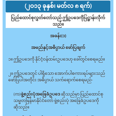
(၂ဝ၁၃ ခုနှစ်၊ မတ်လ ၈ ရက်)
ပြည်ထောင်စုလွှတ်တော်သည် ဤဥပဒေကိုပြဋ္ဌာန်းလိုက်
သည်။
အခန်း(၁)
အမည်နှင့်အဓိပ္ပာယ် ဖော်ပြချက်
၁။ ဤဥပဒေကို နိုင်ငံ့ဝန်ထမ်းဥပဒေဟု ခေါ်တွင်စေရမည်။
၂။ ဤဥပဒေတွင် ပါရှိသော အောက်ပါစကားရပ်များသည်
ဖော်ပြပါအတိုင်း အဓိပ္ပာယ် သက်ရောက်စေရမည်-
(က)
ဖွဲ့စည်းပုံအခြေခံဥပဒေ
ဆိုသည်မှာ ပြည်ထောင်စု
သမ္မတမြန်မာနိုင်ငံတော် ဖွဲ့စည်းပုံ အခြေခံဥပဒေကို
ဆိုသည်။