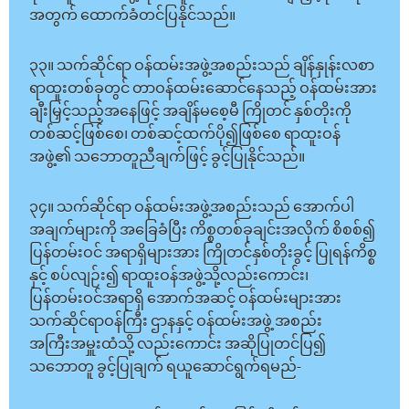
အတွက် ထောက်ခံတင်ပြနိုင်သည်။
၃၃။ သက်ဆိုင်ရာ ဝန်ထမ်းအဖွဲ့အစည်းသည် ချိန်နှုန်းလစာ
ရာထူးတစ်ခုတွင် တာဝန်ထမ်းဆောင်နေသည့် ဝန်ထမ်းအား
ချီးမြှင့်သည့်အနေဖြင့် အချိန်မစေ့မီ ကြိုတင် နှစ်တိုးကို
တစ်ဆင့်ဖြစ်စေ၊ တစ်ဆင့်ထက်ပို၍ဖြစ်စေ ရာထူးဝန်
အဖွဲ့၏ သဘောတူညီချက်ဖြင့် ခွင့်ပြုနိုင်သည်။
၃၄။ သက်ဆိုင်ရာ ဝန်ထမ်းအဖွဲ့အစည်းသည် အောက်ပါ
အချက်များကို အခြေခံပြီး ကိစ္စတစ်ခုချင်းအလိုက် စိစစ်၍
ပြန်တမ်းဝင် အရာရှိများအား ကြိုတင်နှစ်တိုးခွင့် ပြုရန်ကိစ္စ
နှင့် စပ်လျဉ်း၍ ရာထူးဝန်အဖွဲ့သို့လည်းကောင်း၊
ပြန်တမ်းဝင်အရာရှိ အောက်အဆင့် ဝန်ထမ်းများအား
သက်ဆိုင်ရာဝန်ကြီး ဌာနနှင့် ဝန်ထမ်းအဖွဲ့ အစည်း
အကြီးအမှူးထံသို့ လည်းကောင်း အဆိုပြုတင်ပြ၍
သဘောတူ ခွင့်ပြုချက် ရယူဆောင်ရွက်ရမည်-