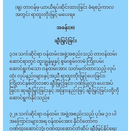
(ဈ) တာဝန်မှ ယာယီရပ်ဆိုင်းထားခြင်း ခံရစဉ်ကာလ
အတွင်း ရာထူးတိုးမြှင့် မပေးရ။
အခန်း(၈)
ချီးမြှင့်ခြင်း
၃၁။ သက်ဆိုင်ရာ ဝန်ထမ်းအဖွဲ့အစည်းသည် တာဝန်ထမ်း
ဆောင်ရာတွင် ထူးချွန်မှုနှင့် စွမ်းစွမ်းတမံ ကြိုးပမ်း
ဆောင်ရွက်သော ဝန်ထမ်းအား သတ်မှတ်ထားသည့် လုပ်
ထုံး လုပ်နည်းများနှင့်အညီ ရာထူးတိုးမြှင့်ပေးခြင်း၊
ကြိုတင်နှစ်တိုးလစာ ချီးမြှင့်ခြင်း၊ ဂုဏ်ပြုလွှာ ပေးအပ်
ခြင်း၊ ဆုချီးမြှင့်ခြင်းနှင့် အခြားနည်းဖြင့် ချီးမြှင့်ခြင်းတို့ကို
ဆောင်ရွက်နိုင်သည်။
၃၂။ သက်ဆိုင်ရာ ဝန်ထမ်း အဖွဲ့အစည်းသည် ပုဒ်မ ၃၁ ပါ
အကြောင်းများအရ ဝန်ထမ်းအား နိုင်ငံတော်က
ဂုဏ်ထူးဆောင်ဘွဲ့၊ ဂုဏ်ထူးဆောင်တံဆိပ် ချီးမြှင့်နိုင်ရေး