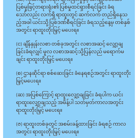
ပြစ်မှုဖြင့်တရားရုံး၏ ပြစ်မှုထင်ရှားစီရင်ခြင်း ခံရ
သော်လည်း လက်ရှိ ရာထူးတွင် ဆက်လက် တည်ရှိနေသ
ည့်အခါ ယင်းသို့ ပြစ်ဒဏ်စီရင်ခြင်း ခံရသည့်နေ့မှ တစ်နှစ်
အတွင်း ရာထူးတိုးမြှင့် မပေးရ။
(င) ချိန်နှုန်းလစာ တစ်ခုအတွင်း လစာအဆင့် လျှော့ချ
ခြင်းခံရလျှင် မူလ လစာအဆင့်သို့ပြန်လည် မရောက်မ
ချင်း ရာထူးတိုးမြှင့် မပေးရ။
(စ) ဌာနဆိုင်ရာ စစ်ဆေးခြင်း ခံနေရစဉ်အတွင်း ရာထူးတိုး
မြှင့်မပေးရ။
(ဆ) အပြစ်ကြောင့် ရာထူးလျှော့ချခြင်း ခံရပါက ယင်း
ရာထူးလျှော့ချသည့် အမိန့်ပါ သတ်မှတ်ကာလအတွင်း
ရာထူးတိုးမြှင့် မပေးရ။
(ဇ) ရာထူးတစ်ခုတွင် အစမ်းခန့်ထားခြင်း ခံရစဉ် ကာလ
အတွင်း ရာထူးတိုးမြှင့် မပေးရ။