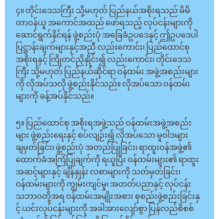
၄။ တိုင်းဒေသကြီး သို့မဟုတ် ပြည်နယ်အစိုးရသည် မိမိ
တာဝန်ယူ အကောင်အထည် ဖော်ရသည့် လုပ်ငန်းများကို
ဆောင်ရွက်နိုင်ရန် ဖွဲ့စည်းပုံ အခြေခံဥပဒေနှင့် ဤဥပဒေပါ
ပြဋ္ဌာန်းချက်များနှင့်အညီ လည်းကောင်း၊ ပြည်ထောင်စု
အစိုးရနှင့် ကြိုတင်ညှိနှိုင်း၍ လည်းကောင်း၊ တိုင်းဒေသ
ကြီး သို့မဟုတ် ပြည်နယ််ဆိုင်ရာ ဝန်ထမ်း အဖွဲ့အစည်းများ
ကို လိုအပ်သလို ဖွဲ့စည်းနိုင်သည်။ လိုအပ်သော ဝန်ထမ်း
များကို ခန့်အပ်နိုင်သည်။
၅။ ပြည်ထောင်စု အစိုးရအဖွဲ့သည် ဝန်ထမ်းအဖွဲ့အစည်း
များ ဖွဲ့စည်းရေးနှင့် စပ်လျဉ်း၍ လိုအပ်သော မူဝါဒများ
ချမှတ်ခြင်း၊ ဖွဲ့စည်းပုံ အတည်ပြုခြင်း၊ ရာထူးဝန်အဖွဲ့၏
ထောက်ခံအကြံပြုချက်ကို ရယူပြီး ဝန်ထမ်းများ၏ ရာထူး
အဆင့်များနှင့် ချိန်နှုန်း လစာများကို သတ်မှတ်ခြင်း၊
ဝန်ထမ်းများကို ကျွမ်းကျင်မှု၊ အတတ်ပညာနှင့် လုပ်ငန်း
သဘာဝတို့အရ ဝန်ထမ်းအမျိုးအစား စုစည်းဖွဲ့စည်းခြင်းနှ
င့် ယင်းလုပ်ငန်းများကို အခါအားလျော်စွာ ပြန်လည်စိစစ်