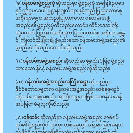
(ခ)
ဝန်ထမ်းဖွဲ့စည်းပုံ
ဆိုသည်မှာ ဖွဲ့စည်းပုံ အခြေခံဥပဒေ
နှင့် ဤဥပဒေပါ ပြဋ္ဌာန်းချက်များနှင့်အညီ ပြည်ထောင်စု
အစိုးရအဖွဲ့က အတည်ပြုထားသော ဝန်ထမ်းအဖွဲ့
အစည်း၏ ဖွဲ့စည်းပုံကိုလည်းကောင်း၊ တိုင်းဒေသကြီး
သို့မဟုတ် ပြည်နယ်အစိုးရက ပြည်ထောင်စု အစိုးရအဖွဲ့နှ
င့် ကြိုတင်ညှိနှိုင်း၍ ဖွဲ့စည်းသော ဝန်ထမ်းအဖွဲ့အစည်း၏
ဖွဲ့စည်းပုံကိုလည်းကောင်းဆိုသည်။
(ဂ )
ဝန်ထမ်းအဖွဲ့အစည်း
ဆိုသည်မှာ ဖွဲ့စည်းပုံဖြင့် ဖွဲ့စည်း
ထားသော နိုင်ငံ့ ဝန်ထမ်း အဖွဲ့အစည်းကိုဆိုသည်။
(ဃ)
ဝန်ထမ်းအဖွဲ့အစည်းအကြီးအမှူး
ဆိုသည်မှာ
နိုင်ငံတော်သမ္မတက ဝန်ထမ်းအဖွဲ့အစည်း တစ်ခုခုတွင်
ဝန်ထမ်း အဖွဲ့အစည်း အကြီးအမှူးအဖြစ် တာဝန်ပေးခန့်
အပ်ခြင်း ခံရသူကိုဆိုသည်။
( င )
ဝန်ထမ်း
ဆိုသည်မှာ ဝန်ထမ်းအဖွဲ့အစည်း တစ်ရပ်
ရပ်၏ ဖွဲ့စည်းပုံပါ ရာထူး တစ်ခုခုတွင် ခန့်အပ်ခြင်းခံရသ
ည့် နိုင်ငံ့ ဝန်ထမ်းကိုဆိုသည်။ ယင်းစကား ရပ်တွင် ဤ