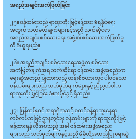
အရည်အချင်းအကဲဖြတ်ခြင်း
၂၅။ ဝန်ထမ်းသည် ရာထူးတိုးမြှင့်ခန့်ထား ခံရနိုင်ရေး
အတွက် သတ်မှတ်ချက်များနှင့်အညီ သက်ဆိုင်ရာ
အရည်အချင်း စစ်ဆေးရေး အဖွဲ့၏ စစ်ဆေးအကဲဖြတ်မှု
ကို ခံယူရမည်။
၂၆။ အရည်အချင်း စစ်ဆေးရေးအဖွဲ့က စစ်ဆေး
အကဲဖြတ်ချက်အရ သက်ဆိုင်ရာ ဝန်ထမ်း အဖွဲ့အစည်းက
ရေးဆွဲအတည်ပြုထားသည့် တန်းစီဇယားတွင် ပါဝင်သော
ဝန်ထမ်းများသည် သတ်မှတ်ချက်များနှင့် ညီညွတ်ပါက
ရာထူးတိုးမြှင့်ခြင်း ခံစားပိုင်ခွင့် ရှိသည်။
၂၇။ ပြန်တမ်းဝင် အရာရှိအဆင့် စတင်ခန့်ရာထူးနေရာ
လစ်လပ်သဖြင့် ဌာနတွင်းမှ ဝန်ထမ်းများကို ရာထူးတိုးမြှင့်
ခန့်ထားရန် လိုအပ်သည့် အခါ ဝန်ထမ်းအဖွဲ့အစည်း
များသည် သတ်မှတ်ချက်နှင့်အညီ မိမိတို့အတည်ပြု ရေးဆွဲ