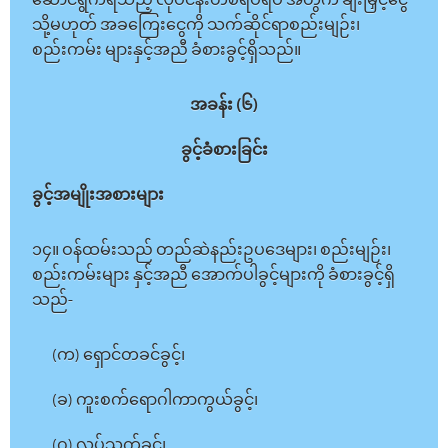
ဆောင်ရွက်ရသည့် လုပ်ငန်းတစ်ရပ်ရပ် အတွက် ချီးမြှင့်ငွေ
သို့မဟုတ် အခကြေးငွေကို သက်ဆိုင်ရာစည်းမျဉ်း၊
စည်းကမ်း များနှင့်အညီ ခံစားခွင့်ရှိသည်။
အခန်း (၆)
ခွင့်ခံစားခြင်း
ခွင့်အမျိုးအစားများ
၁၄။ ဝန်ထမ်းသည် တည်ဆဲနည်းဥပဒေများ၊ စည်းမျဉ်း၊
စည်းကမ်းများ နှင့်အညီ အောက်ပါခွင့်များကို ခံစားခွင့်ရှိ
သည်-
(က) ရှောင်တခင်ခွင့်၊
(ခ) ကူးစက်ရောဂါကာကွယ်ခွင့်၊
(ဂ) လုပ်သက်ခွင့်၊