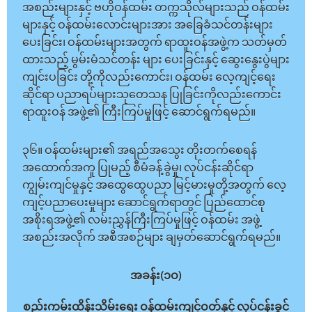
အစည်းများနှင့် ဗဟိုဝန်ထမ်း တက္ကသိုလ်များသည် ဝန်ထမ်း
များနှင့် ဝန်ထမ်းလောင်းများအား အခြေခံသင်တန်းများ
ပေးခြင်း၊ ဝန်ထမ်းများအတွက် ရာထူးဝန်အဖွဲ့က သတ်မှတ်
ထားသည့် မွမ်းမံသင်တန်း များ ပေးခြင်းနှင့် ဆွေးနွေးပွဲများ
ကျင်းပခြင်း တို့ကိုလည်းကောင်း၊ ဝန်ထမ်း လေ့ကျင့်ရေး
ဆိုင်ရာ ပညာရပ်များသုတေသန ပြုခြင်းကိုလည်းကောင်း
ရာထူးဝန် အဖွဲ့၏ ကြီးကြပ်မှုဖြင့် ဆောင်ရွက်ရမည်။
၃၆။ ဝန်ထမ်းများ၏ အရည်အသွေး တိုးတက်စေရန်
အထောက်အကူ ပြုမည့် စီမံခန့်ခွဲမှု၊ လုပ်ငန်းဆိုင်ရာ
ကျွမ်းကျင်မှုနှင့် အထွေထွေပညာ မြင့်မားမှုတို့အတွက် လေ့
ကျင့်ပညာပေးမှုများ ဆောင်ရွက်ရာတွင် ပြည်ထောင်စု
အစိုးရအဖွဲ့၏ လမ်းညွှန်ကြီးကြပ်မှုဖြင့် ဝန်ထမ်း အဖွဲ့
အစည်းအလိုက် အစီအစဉ်များ ချမှတ်ဆောင်ရွက်ရမည်။
အခန်း(၁ဝ)
စည်းကမ်းထိန်းသိမ်းရေး ဝန်ထမ်းကျင့်ဝတ်နှင့် လုပ်ငန်းခွင်