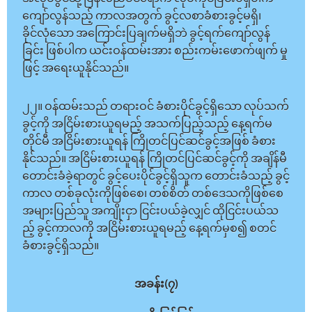
ကျော်လွန်သည့် ကာလအတွက် ခွင့်လစာခံစားခွင့်မရှိ၊
ခိုင်လုံသော အကြောင်းပြချက်မရှိဘဲ ခွင့်ရက်ကျော်လွန်
ခြင်း ဖြစ်ပါက ယင်းဝန်ထမ်းအား စည်းကမ်းဖောက်ဖျက် မှု
ဖြင့် အရေးယူနိုင်သည်။
၂၂။ ဝန်ထမ်းသည် တရားဝင် ခံစားပိုင်ခွင့်ရှိသော လုပ်သက်
ခွင့်ကို အငြိမ်းစားယူရမည့် အသက်ပြည့်သည့် နေ့ရက်မ
တိုင်မီ အငြိမ်းစားယူရန် ကြိုတင်ပြင်ဆင်ခွင့်အဖြစ် ခံစား
နိုင်သည်။ အငြိမ်းစားယူရန် ကြိုတင်ပြင်ဆင်ခွင့်ကို အချိန်မီ
တောင်းခံခဲ့ရာတွင် ခွင့်ပေးပိုင်ခွင့်ရှိသူက တောင်းခံသည့် ခွင့်
ကာလ တစ်ခုလုံးကိုဖြစ်စေ၊ တစ်စိတ် တစ်ဒေသကိုဖြစ်စေ
အများပြည်သူ အကျိုးငှာ ငြင်းပယ်ခဲ့လျှင် ထိုငြင်းပယ်သ
ည့် ခွင့်ကာလကို အငြိမ်းစားယူရမည့် နေ့ရက်မှစ၍ စတင်
ခံစားခွင့်ရှိသည်။
အခန်း(၇)