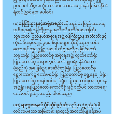
ဥပဒေပါ ကိစ္စအလို့ငှာ တပ်မတော်သားများနှင့် မြန်မာနိုင်ငံ
ရဲတပ်ဖွဲ့ဝင်များ မပါဝင်။
(စ)
ဝန်ကြီးဌာနနှင့်အဖွဲ့အစည်း
ဆိုသည်မှာ ပြည်ထောင်စု
အစိုးရအဖွဲ့ ဝန်ကြီးဌာန အသီးသီး၊ တိုင်းဒေသကြီး
သို့မဟုတ် ပြည်နယ်အစိုးရအဖွဲ့ ဝန်ကြီးဌာန အသီးသီးနှင့်
ကိုယ်ပိုင်အုပ်ချုပ်ခွင့်ရ စီရင်စုများကိုဆိုသည်။ ယင်း
စကားရပ်တွင် ဤဥပဒေပါ ကိစ္စအလို့ငှာ နိုင်ငံတော်
သမ္မတရုံး၊ ပြည်ထောင်စု အစိုးရအဖွဲ့၊ လွှတ်တော်ရုံး၊
ပြည်ထောင်စု တရားလွှတ်တော်ချုပ်ရုံး၊ နိုင်ငံတော်
ဖွဲ့စည်းပုံ အခြေခံဥပဒေဆိုင်ရာခုံရုံး၊ ပြည်ထောင်စု
ရွေးကောက်ပွဲ ကော်မရှင်ရုံး၊ ပြည်ထောင်စု ရှေ့နေချုပ်ရုံး၊
ပြည်ထောင်စု စာရင်းစစ်ချုပ်ရုံး၊ ပြည်ထောင်စု ရာထူးဝန်
အဖွဲ့ရုံး၊ နေပြည်တော် ကောင်စီရုံးနှင့် စည်ပင် သာယာရေး
ကော်မတီရုံးများလည်း ပါဝင်သည်။
(ဆ)
ရာထူးအနွယ် ပိုင်ဆိုင်ခွင့်
ဆိုသည်မှာ ဖွဲ့စည်းပုံပါ
လစ်လပ်သော အမြဲတမ်း ရာထူး၌ အတည်ပြု ခန့်အပ်