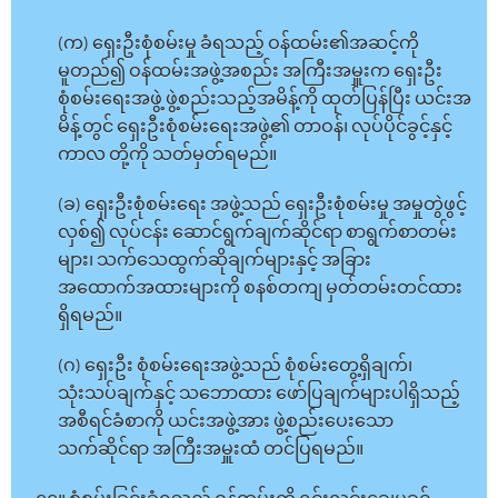
(က) ရှေးဦးစုံစမ်းမှု ခံရသည့် ဝန်ထမ်း၏အဆင့်ကို
မူတည်၍ ဝန်ထမ်းအဖွဲ့အစည်း အကြီးအမှူးက ရှေးဦး
စုံစမ်းရေးအဖွဲ့ ဖွဲ့စည်းသည့်အမိန့်ကို ထုတ်ပြန်ပြီး ယင်းအ
မိန့်တွင် ရှေးဦးစုံစမ်းရေးအဖွဲ့၏ တာဝန်၊ လုပ်ပိုင်ခွင့်နှင့်
ကာလ တို့ကို သတ်မှတ်ရမည်။
(ခ) ရှေးဦးစုံစမ်းရေး အဖွဲ့သည် ရှေးဦးစုံစမ်းမှု အမှုတွဲဖွင့်
လှစ်၍ လုပ်ငန်း ဆောင်ရွက်ချက်ဆိုင်ရာ စာရွက်စာတမ်း
များ၊ သက်သေထွက်ဆိုချက်များနှင့် အခြား
အထောက်အထားများကို စနစ်တကျ မှတ်တမ်းတင်ထား
ရှိရမည်။
(ဂ) ရှေးဦး စုံစမ်းရေးအဖွဲ့သည် စုံစမ်းတွေ့ရှိချက်၊
သုံးသပ်ချက်နှင့် သဘောထား ဖော်ပြချက်များပါရှိသည့်
အစီရင်ခံစာကို ယင်းအဖွဲ့အား ဖွဲ့စည်းပေးသော
သက်ဆိုင်ရာ အကြီးအမှူးထံ တင်ပြရမည်။