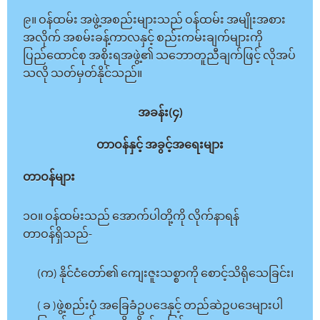
၉။ ဝန်ထမ်း အဖွဲ့အစည်းများသည် ဝန်ထမ်း အမျိုးအစား
အလိုက် အစမ်းခန့်ကာလနှင့် စည်းကမ်းချက်များကို
ပြည်ထောင်စု အစိုးရအဖွဲ့၏ သဘောတူညီချက်ဖြင့် လိုအပ်
သလို သတ်မှတ်နိုင်သည်။
အခန်း(၄)
တာဝန်နှင့် အခွင့်အရေးများ
တာဝန်များ
၁ဝ။ ဝန်ထမ်းသည် အောက်ပါတို့ကို လိုက်နာရန်
တာဝန်ရှိသည်-
(က) နိုင်ငံတော်၏ ကျေးဇူးသစ္စာကို စောင့်သိရိုသေခြင်း၊
( ခ )ဖွဲ့စည်းပုံ အခြေခံဥပဒေနှင့် တည်ဆဲဥပဒေများပါ