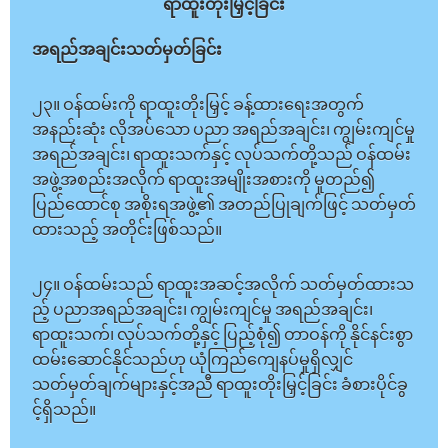
ရာထူးတိုးမြှင့်ခြင်း
အရည်အချင်းသတ်မှတ်ခြင်း
၂၃။ ဝန်ထမ်းကို ရာထူးတိုးမြှင့် ခန့်ထားရေးအတွက်
အနည်းဆုံး လိုအပ်သော ပညာ အရည်အချင်း၊ ကျွမ်းကျင်မှု
အရည်အချင်း၊ ရာထူးသက်နှင့် လုပ်သက်တို့သည် ဝန်ထမ်း
အဖွဲ့အစည်းအလိုက် ရာထူးအမျိုးအစားကို မူတည်၍
ပြည်ထောင်စု အစိုးရအဖွဲ့၏ အတည်ပြုချက်ဖြင့် သတ်မှတ်
ထားသည့် အတိုင်းဖြစ်သည်။
၂၄။ ဝန်ထမ်းသည် ရာထူးအဆင့်အလိုက် သတ်မှတ်ထားသ
ည့် ပညာအရည်အချင်း၊ ကျွမ်းကျင်မှု အရည်အချင်း၊
ရာထူးသက်၊ လုပ်သက်တို့နှင့် ပြည့်စုံ၍ တာဝန်ကို နိုင်နင်းစွာ
ထမ်းဆောင်နိုင်သည်ဟု ယုံကြည်ကျေနပ်မှုရှိလျှင်
သတ်မှတ်ချက်များနှင့်အညီ ရာထူးတိုးမြှင့်ခြင်း ခံစားပိုင်ခွ
င့်ရှိသည်။