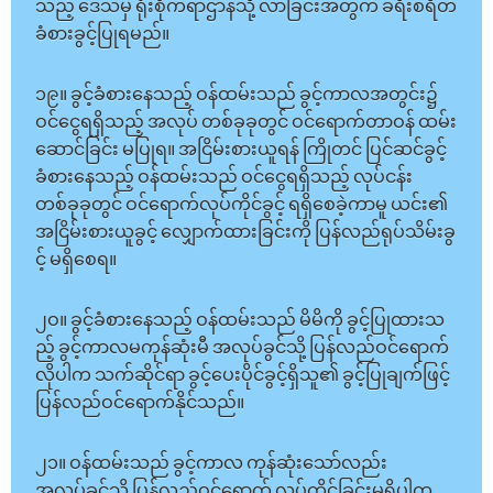
သည့် ဒေသမှ ရုံးစိုက်ရာဌာနသို့ လာခြင်းအတွက် ခရီးစရိတ်
ခံစားခွင့်ပြုရမည်။
၁၉။ ခွင့်ခံစားနေသည့် ဝန်ထမ်းသည် ခွင့်ကာလအတွင်း၌
ဝင်ငွေရရှိသည့် အလုပ် တစ်ခုခုတွင် ဝင်ရောက်တာဝန် ထမ်း
ဆောင်ခြင်း မပြုရ။ အငြိမ်းစားယူရန် ကြိုတင် ပြင်ဆင်ခွင့်
ခံစားနေသည့် ဝန်ထမ်းသည် ဝင်ငွေရရှိသည့် လုပ်ငန်း
တစ်ခုခုတွင် ဝင်ရောက်လုပ်ကိုင်ခွင့် ရရှိစေခဲ့ကာမူ ယင်း၏
အငြိမ်းစားယူခွင့် လျှောက်ထားခြင်းကို ပြန်လည်ရုပ်သိမ်းခွ
င့် မရှိစေရ။
၂ဝ။ ခွင့်ခံစားနေသည့် ဝန်ထမ်းသည် မိမိကို ခွင့်ပြုထားသ
ည့် ခွင့်ကာလမကုန်ဆုံးမီ အလုပ်ခွင်သို့ ပြန်လည်ဝင်ရောက်
လိုပါက သက်ဆိုင်ရာ ခွင့်ပေးပိုင်ခွင့်ရှိသူ၏ ခွင့်ပြုချက်ဖြင့်
ပြန်လည်ဝင်ရောက်နိုင်သည်။
၂၁။ ဝန်ထမ်းသည် ခွင့်ကာလ ကုန်ဆုံးသော်လည်း
အလုပ်ခွင်သို့ ပြန်လည်ဝင်ရောက် လုပ်ကိုင်ခြင်းမရှိပါက