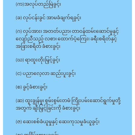
(က)အလုပ်တည်မြဲခွင့်၊
(ခ) လုပ်ငန်းခွင် အာမခံချက်ရခွင့်၊
(ဂ) လုပ်အား၊ အတတ်ပညာ၊ တာဝန်ထမ်းဆောင်မှုနှင့်
လျော်ညီသည့် လစာ၊ ထောက်ပံ့ကြေး၊ ခရီးစရိတ်နှင့်
အခြားစရိတ် ခံစားခွင့်၊
(ဃ) ရာထူးတိုးမြှင့်ခွင့်၊
(င) ပညာလေ့လာ ဆည်းပူးခွင့်၊
(စ) ခွင့်ခံစားခွင့်၊
(ဆ) ထူးချွန်မှု၊ စွမ်းစွမ်းတမံ ကြိုးပမ်းဆောင်ရွက်မှုတို့
အတွက် ချီးမြှင့်ခြင်းကို ခံစားခွင့်၊
(ဇ) ဆေးစစ်ခံယူမှုနှင့် ဆေးကုသမှုခံယူခွင့်၊