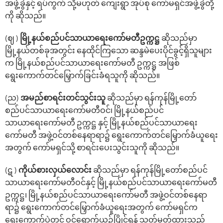
အဖွဲ့ခွဲနှင့် ရပ်ကွက် သို့မဟုတ် ကျေးရွာ အုပ်စု ကော်မရှင်အဖွဲ့ခွဲတို့
ကို ဆိုသည်။
(ဈ )
မြို့နယ်စည်ပင်သာယာ‌ရေး‌ကော်မတီဥက္ကဋ္ဌ
ဆိုသည်မှာ
မြို့နယ်တစ်ခုအတွင်း‌ နေထိုင်ကြ‌သော ဆန္ဒမဲပေးပိုင်ခွင့်ရှိသူများ
က မြို့နယ်စည်ပင်သာယာ‌ရေး‌ကော်မတီ ဥက္ကဋ္ဌ အဖြစ်
‌ရွေး‌ကောက်တင်‌မြှောက်ခြင်းခံရသူကို ဆိုသည်။
(ည)
အမည်စာရင်းတင်သွင်းသူ
ဆိုသည်မှာ ရန်ကုန်မြို့‌တော်
စည်ပင်သာယာ‌ရေးကော်မတီဝင်၊ မြို့နယ်စည်ပင်
သာယာ‌ရေး‌ကော်မတီ ဥက္ကဋ္ဌ နှင့် မြို့နယ်စည်ပင်သာယာရေး
ကော်မတီ အဖွဲ့ဝင်တစ်နေရာရာ၌ ‌ရွေး‌ကောက်တင်မြှောက်ခံယူ‌ရေး
အတွက် ‌ကော်မရှင်သို့ စာရင်းပေးသွင်းသူကို ဆိုသည်။
(ဋ )
ကိုယ်စားလှယ်လောင်း
ဆိုသည်မှာ ရန်ကုန်မြို့‌တော်စည်ပင်
သာယာ‌ရေး‌ကော်မတီဝင်နှင့် မြို့နယ်စည်ပင်သာယာ‌ရေး‌ကော်မတီ
ဥက္ကဋ္ဌ၊ မြို့နယ်စည်ပင်သာယာရေးကော်မတီ အဖွဲ့ဝင်တစ်‌နေရာ
ရာ၌ ‌ရွေး‌ကောက်တင်‌မြှောက်ခံယူ‌ရေးအတွက် ‌ကော်မရှင်က
ရွေးကောက်ပွဲတွင် ဝင်‌ရောက်ယှဉ်ပြိုင်ရန် သတ်မှတ်ထားသည့်