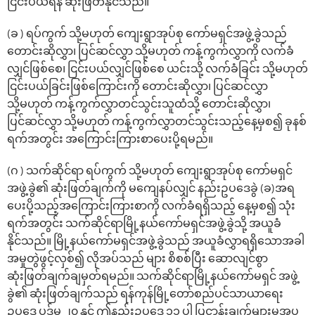
ငြင်းပယ်ရန် ဆုံးဖြတ်နိုင်သည်။
(ခ ) ရပ်ကွက် သို့မဟုတ် ကျေးရွာအုပ်စု ကော်မရှင်အဖွဲ့ခွဲသည်
တောင်းဆိုလွှာ၊ ပြင်ဆင်လွှာ သို့မဟုတ် ကန့်ကွက်လွှာကို လက်ခံ
လျှင်ဖြစ်စေ၊ ငြင်းပယ်လျှင်ဖြစ်စေ ယင်းသို့ လက်ခံခြင်း သို့မဟုတ်
ငြင်းပယ်ခြင်းဖြစ်ကြောင်းကို တောင်းဆိုလွှာ၊ ပြင်ဆင်လွှာ
သို့မဟုတ် ကန့်ကွက်လွှာတင်သွင်းသူထံသို့ တောင်းဆိုလွှာ၊
ပြင်ဆင်လွှာ သို့မဟုတ် ကန့်ကွက်လွှာတင်သွင်းသည့်နေ့မှစ၍ ခုနစ်
ရက်အတွင်း အကြောင်းကြားစာပေးပို့ရမည်။
(ဂ ) သက်ဆိုင်ရာ ရပ်ကွက် သို့မဟုတ် ကျေးရွာအုပ်စု ကော်မရှင်
အဖွဲ့ခွဲ၏ ဆုံးဖြတ်ချက်ကို မကျေနပ်လျှင် နည်းဥပဒေခွဲ (ခ)အရ
ပေးပို့သည့်အကြောင်းကြားစာကို လက်ခံရရှိသည့် နေ့မှစ၍ သုံး
ရက်အတွင်း သက်ဆိုင်ရာမြို့နယ်ကော်မရှင်အဖွဲ့ခွဲသို့ အယူခံ
နိုင်သည်။ မြို့နယ်ကော်မရှင်အဖွဲ့ခွဲသည် အယူခံလွှာရရှိသောအခါ
အမှုတွဲဖွင့်လှစ်၍ လိုအပ်သည် များ စိစစ်ပြီး ဆောလျင်စွာ
ဆုံးဖြတ်ချက်ချမှတ်ရမည်။ သက်ဆိုင်ရာမြို့နယ်ကော်မရှင် အဖွဲ့
ခွဲ၏ ဆုံးဖြတ်ချက်သည် ရန်ကုန်မြို့တော်စည်ပင်သာယာရေး
ဥပဒေ ပုဒ်မ ၂၀ နှင့် ဤနည်းဥပဒေ ၁၁ ပါ ပြဋ္ဌာန်းချက်များမှအပ