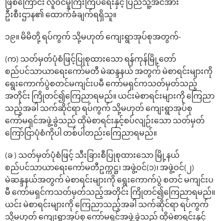
ဖြစ်ကြောင်း လူဝင်မှုကြီးကြပ်ရေးနှင့် ပြည်သူ့အင်အား
ဦးစီးဌာန၏ ထောက်ခံချက်ရရှိသူ။
၁၉။ မိမိတို့ ရပ်ကွက် သို့မဟုတ် ကျေးရွာအုပ်စုအတွက်-
(က) သတ်မှတ်ပုံစံဖြင့်ပြုစုထားသော ရန်ကုန်မြို့တော်
စည်ပင်သာယာရေးကော်မတီ မဲဆန္ဒနယ် အတွက် မဲစာရင်းများကို
ရွေးကောက်ပွဲစတင်မကျင်းပမီ ကော်မရှင်ကသတ်မှတ်သည့်
အတိုင်း ကြိုတင်၍ကြေညာရမည်။ ယင်းမဲစာရင်းများကို ကြေညာ
သည့်အခါ သက်ဆိုင်ရာ ရပ်ကွက် သို့မဟုတ် ကျေးရွာအုပ်စု
ကော်မရှင်အဖွဲ့ခွဲသည် ထိုမဲစာရင်းနှင့်စပ်လျဉ်းသော သတ်မှတ်
ကြော်ငြာပုံစံကိုပါ တစ်ပါတည်းကြေညာရမည်။
(ခ ) သတ်မှတ်ပုံစံဖြင့် သီးခြားစီပြုစုထားသော မြို့နယ်
စည်ပင်သာယာရေးကော်မတီဥက္ကဋ္ဌ၊ အဖွဲ့ဝင်(၁)၊ အဖွဲ့ဝင်(၂)
မဲဆန္ဒနယ်အတွက် မဲစာရင်းများကို ရွေးကောက်ပွဲ စတင် မကျင်းပ
မီ ကော်မရှင်ကသတ်မှတ်သည့်အတိုင်း ကြိုတင်၍ကြေညာရမည်။
ယင်း မဲစာရင်းများကို ကြေညာသည့်အခါ သက်ဆိုင်ရာ ရပ်ကွက်
သို့မဟုတ် ကျေးရွာအုပ်စု ကော်မရှင်အဖွဲ့ခွဲသည် ထိုမဲစာရင်းနှင့်