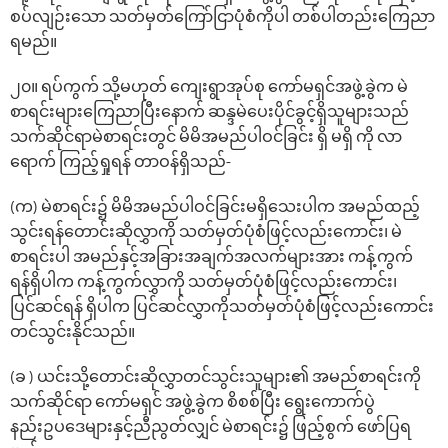
စပ်လျဉ်းသော သတ်မှတ်ကြော်ငြာပုံစံကိုပါ တစ်ပါတည်းကြေညာ
ရမည်။
၂၀။ ရပ်ကွက် သို့မဟုတ် ကျေးရွာအုပ်စု ကော်မရှင်အဖွဲ့ခွဲက မဲ
စာရင်းများကြေညာပြီးနောက် ဆန္ဒမဲပေးပိုင်ခွင့်ရှိသူများသည်
သက်ဆိုင်ရာမဲစာရင်းတွင် မိမိအမည်ပါဝင်ခြင်း ရှိ မရှိ ကို လာ
ရောက် ကြည့်ရှုရန် တာဝန်ရှိသည်-
(က) မဲစာရင်း၌ မိမိအမည်ပါဝင်ခြင်းမရှိသေးပါက အမည်ထည့်
သွင်းရန်တောင်းဆိုလွှာကို သတ်မှတ်ပုံစံဖြင့်လည်းကောင်း၊ မဲ
စာရင်းပါ အမည်နှင့်အခြားအချက်အလက်များအား ကန့်ကွက်
ရန်ရှိပါက ကန့်ကွက်လွှာကို သတ်မှတ်ပုံစံဖြင့်လည်းကောင်း၊
ပြင်ဆင်ရန် ရှိပါက ပြင်ဆင်လွှာကိုသတ်မှတ်ပုံစံဖြင့်လည်းကောင်း
တင်သွင်းနိုင်သည်။
(ခ ) ယင်းသို့တောင်းဆိုလွှာတင်သွင်းသူများ၏ အမည်စာရင်းကို
သက်ဆိုင်ရာ ကော်မရှင် အဖွဲ့ခွဲက စိစစ်ပြီး ရွေးကောက်ပွဲ
နည်းဥပဒေများနှင့်ညီညွတ်လျှင် မဲစာရင်း၌ ဖြည့်စွက် ဖော်ပြရ