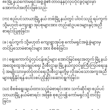
၈။ မြို့နယ်‌ကော်မရှင်အဖွဲ့ခွဲ၏ တာဝန်နှင့်လုပ်ပိုင်ခွင့်များမှာ
‌အောက်ပါအတိုင်းဖြစ်သည်-
(က) စည်ပင်သာယာမြို့နယ် တစ်မြို့နယ်တွင် ပါဝင်သည့် ရပ်ကွက်
သို့မဟုတ် ကျေးရွာ အုပ်စုများအား တည်ဆဲဥပ‌ဒေများနှင့်အညီ
စာရင်းပြုစုခြင်း၊
(ခ ) ရပ်ကွက် သို့မဟုတ် ကျေးရွာအုပ်စု ကော်မရှင်အဖွဲ့ခွဲများမှ
တင်ပြသောမဲစာရင်းများ အား စိစစ်ခြင်း၊
(ဂ ) ရွေးကောက်ပွဲလုပ်ငန်းစဉ်များ အောင်မြင်ရေးအတွက် မြို့နယ်
အထွေထွေအုပ်ချုပ်ရေး ဦးစီးဌာန၊ မြို့နယ်လူဝင်မှုကြီးကြပ်ရေးနှ
င့် အမျိုးသားမှတ်ပုံတင်ရေးဦးစီးဌာနတို့မှ လိုအပ်သောအကူအညီ
များရရှိနိုင်ရန် ပေါင်းစပ်ညှိနှိုင်းဆောင်ရွက်ခြင်း၊
(ဃ) စိစစ်‌ရွေးချယ်ထားသည့်မဲစာရင်းအား သက်ဆိုင်ရာ စည်ပင်
သာယာမြို့နယ်မဲစာရင်း အဖြစ် စုစည်း၍ ကော်မရှင်သို့ တင်ပြ
ခြင်း၊