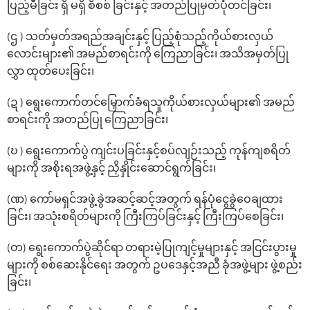
ပြည့်မီခြင်း ရှိ မရှိ စိစစ် ခြင်းနှင့် အတည်ပြုမှတ်ပုံတင်ခြင်း၊
(ဌ ) သတ်မှတ်အရည်အချင်းနှင့် ပြည့်စုံသည့်ကိုယ်စားလှယ်
လောင်းများ၏ အမည်စာရင်းကို ကြေညာခြင်း၊ အသိအမှတ်ပြု
လွှာ ထုတ်‌ပေးခြင်း၊
(ဍ ) ‌ရွေး‌ကောက်တင်‌မြှောက်ခံရသူကိုယ်စားလှယ်များ၏ အမည်
စာရင်းကို အတည်ပြု ကြေညာခြင်း၊
(ဎ ) ရွေးကောက်ပွဲ ကျင်းပခြင်းနှင့်စပ်လျဉ်းသည့် ကုန်ကျစရိတ်
များကို အစိုးရအဖွဲ့နှင့် ညှိနှိုင်းဆောင်ရွက်ခြင်း၊
(ဏ) ‌ကော်မရှင်အဖွဲ့ခွဲအဆင့်ဆင့်အတွက် ရန်ပုံ‌ငွေခွဲ‌ဝေချထား
ခြင်း၊ အသုံးစရိတ်များကို ကြီးကြပ်ခြင်းနှင့် ကြီးကြပ်‌စေခြင်း၊
(တ) ‌ရွေး‌ကောက်ပွဲဆိုင်ရာ တရားမဲ့ပြုကျင့်မှုများနှင့် အငြင်းပွားမှု
များကို စစ်‌ဆေးနိုင်‌ရေး အတွက် ဥပ‌ဒေနှင့်အညီ ခုံအဖွဲ့များ ဖွဲ့စည်း
ခြင်း၊