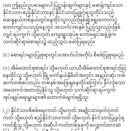
(ဃ) ဤနည်းဥပဒေများပါ ပြဋ္ဌာန်းချက်များနှင့် မဆန့်ကျင်သော
နိုင်ငံသား၊ ဧည့်နိုင်ငံသားနှင့် နိုင်ငံသားပြုခွင့်ရသူတိုင်းသည်
မဲဆန္ဒနယ်တစ်နယ်တွင်နေထိုင်သူလည်းဖြစ်၍ ရွေးကောက်ပွဲ
စတင်ကျင်းပသည့်နေ့တွင် အသက်(၁၈)နှစ် ပြည့်သူလည်းဖြစ်
လျှင် ရပ်ကွက် သို့မဟုတ် ကျေးရွာအုပ်စု ကော်မရှင်အဖွဲ့ခွဲက
သက်ဆိုင်ရာမဲစာရင်း၌ ထည့်သွင်း ဖော်ပြရမည်။
(င ) မဲစာရင်းများပြုစုရာတွင် အောက်ပါအတိုင်း စိစစ်ပြုစုရမည်-
(၁ ) အိမ်ထောင်စုစာရင်း သို့မဟုတ် ယာယီအိမ်ထောင်စုစာရင်းဖြင့်
နေထိုင်သူ သို့မဟုတ် မြို့တော်နယ်နိမိတ်အတွင်း အနည်းဆုံး တစ်
ဆက်တစ်စပ်တည်း တစ်နှစ်အခြေချနေထိုင်ကြောင်း ခိုင်လုံသော
အထောက်အထားပြနိုင်သူ သို့မဟုတ် သက်ဆိုင်ရာ ရပ်ကွက်
အုပ်ချုပ်ရေးမှူးများ၏ ထောက်ခံချက်ရရှိသူ၊
(၂ ) နိုင်ငံသားစိစစ်ရေးကတ် သို့မဟုတ် အမျိုးသားမှတ်ပုံတင်
ကတ် သို့မဟုတ် ဧည့်နိုင်ငံသားကတ် သို့မဟုတ် နိုင်ငံသားပြုခွင့်ရ
ကတ်ရှိသူ သို့မဟုတ် အဆိုပါ ကတ်တစ်ခုခုကို လျှောက်ထားဆဲ