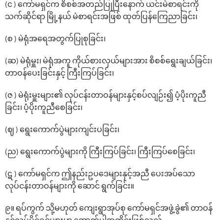
(င ) ကော်မရှင်က စိစစ်အတည်ပြုပြီးနောက် ယင်းမဲစာရင်းကို
သက်ဆိုင်ရာ မြို့နယ် မဲစာရင်းအဖြစ် ထုတ်ပြန်ကြေညာခြင်း၊
(စ ) မဲရုံအ‌ရေအတွက်ပြုစုခြင်း၊
(ဆ) မဲရုံမှူး၊ မဲရုံအကူ ကိုယ်စားလှယ်များအား စိစစ်‌ရွေးချယ်ခြင်း၊
တာဝန်‌ပေးခြင်းနှင့် ကြီးကြပ်ခြင်း၊
(ဇ ) မဲရုံးမှူးများ၏ လုပ်ငန်းတာဝန်များနှင့်စပ်လျဉ်း၍ ပံ့ပိုးကူညီ
ခြင်း၊ ပံ့ပိုးကူညီစေခြင်း၊
(ဈ ) ‌ရွေး‌ကောက်ပွဲများကျင်းပခြင်း၊
(ည) ‌ရွေး‌ကောက်ပွဲများကို ကြီးကြပ်ခြင်း၊ ကြီးကြပ်‌စေခြင်း၊
(ဋ ) ‌ကော်မရှင်က ‌ဤနည်းဥပဒေများနှင့်အညီ ပေးအပ်‌သော
လုပ်ငန်းတာဝန်များကို ဆောင် ရွက်ခြင်း။
၉။ ရပ်ကွက်‌ သို့မဟုတ် ကျေးရွာအုပ်စု ကော်မရှင်အဖွဲ့ခွဲ၏ တာဝန်