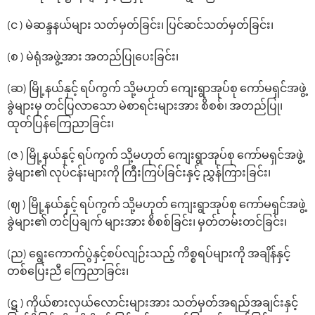
(င ) မဲဆန္ဒနယ်များ သတ်မှတ်ခြင်း၊ ပြင်ဆင်သတ်မှတ်ခြင်း၊
(စ ) မဲရုံအဖွဲ့အား အတည်ပြု‌ပေးခြင်း၊
(ဆ) မြို့နယ်နှင့် ရပ်ကွက် သို့မဟုတ် ကျေးရွာအုပ်စု ကော်မရှင်အဖွဲ့
ခွဲများမှ တင်ပြလာသော မဲစာရင်းများအား စိစစ်၊ အတည်ပြု၊
ထုတ်ပြန်‌ကြေညာခြင်း၊
(ဇ ) မြို့နယ်နှင့် ရပ်ကွက် သို့မဟုတ် ကျေးရွာအုပ်စု ကော်မရှင်အဖွဲ့
ခွဲများ၏ လုပ်ငန်းများကို ကြီးကြပ်ခြင်းနှင့် ညွှန်ကြားခြင်း၊
(ဈ ) မြို့နယ်နှင့် ရပ်ကွက် သို့မဟုတ် ကျေးရွာအုပ်စု ကော်မရှင်အဖွဲ့
ခွဲများ၏ တင်ပြချက် များအား စိစစ်ခြင်း၊ မှတ်တမ်းတင်ခြင်း၊
(ည) ‌ရွေး‌ကောက်ပွဲနှင့်စပ်လျဉ်းသည့် ကိစ္စရပ်များကို အချိန်နှင့်
တစ်‌ပြေးညီ ‌ကြေညာခြင်း၊
(ဋ ) ကိုယ်စားလှယ်‌လောင်းများအား သတ်မှတ်အရည်အချင်းနှင့်