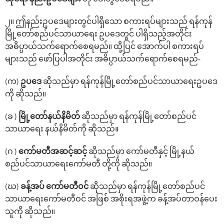
၂။ ဤနည်းဥပ‌ဒေများတွင်ပါရှိ‌သော စကားရပ်များသည် ရန်ကုန်
မြို့‌တော်စည်ပင်သာယာ‌ရေး ဥပ‌ဒေတွင် ပါရှိသည့်အတိုင်း
အဓိပ္ပာယ်သက်‌ရောက်‌စေရမည်။ ထို့ပြင် ‌အောက်ပါ စကားရပ်
များသည် ဖော်ပြပါအတိုင်း အဓိပ္ပာယ်သက်‌ရောက်‌စေရမည်-
(က)
ဥပ‌ဒေ
ဆိုသည်မှာ ရန်ကုန်မြို့တော်စည်ပင်သာယာရေးဥပဒေ
ကို ဆိုသည်။
(ခ )
မြို့‌တော်နယ်နိမိတ်
ဆိုသည်မှာ ရန်ကုန်မြို့‌တော်စည်ပင်
သာယာ‌ရေး နယ်နိမိတ်ကို ဆိုသည်။
(ဂ )
‌ကော်မတီအဆင့်ဆင့်
ဆိုသည်မှာ ‌ကော်မတီနှင့် မြို့နယ်
စည်ပင်သာယာ‌ရေး‌ကော်မတီ တို့ကို ဆိုသည်။
(ဃ)
ခန့်အပ် ‌ကော်မတီဝင်
ဆိုသည်မှာ ရန်ကုန်မြို့‌တော်စည်ပင်
သာယာ‌ရေးကော်မတီဝင် အဖြစ် အစိုးရအဖွဲ့က ခန့်အပ်တာဝန်ပေး
သူကို ဆိုသည်။