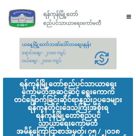
ရန်ကုန်မြို့တော်
စည်ပင်သာယာရေးကော်မတီ
ယနေ့မြို့တော်ဘဏ်ဒေါ်လာစျေးနှုန်း
ရောင်းစျေး - ၂၁၀၀ ကျပ်
ဝယ်စျေး - ၂၁၀၀ ကျပ်
ရန်ကုန်မြို့‌တော်စည်ပင်သာယာ‌ရေး
ကော်မတီအဆင့်ဆင့် ရွေး‌ကောက်
တင်မြှောက်ခြင်းဆိုင်ရာနည်းဥပ‌ဒေများ
ရန်ကုန်တိုင်း‌ဒေသကြီးအစိုးရ
ရန်ကုန်မြို့‌တော်စည်ပင်
သာယာ‌ရေး‌ကော်မတီ
အမိန့်‌ကြော်ငြာစာအမှတ်၊ ၇၅ / ၂ဝ၁၈