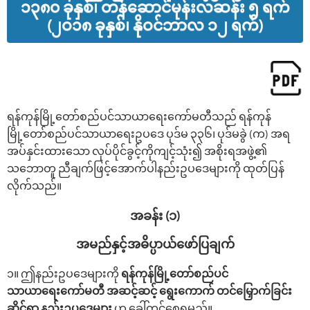
၁၃၈၀ ခုနှစ်၊ တန်ဆောင်မုန်းလဆန်း ၅ ရက်
(၂ဝ၁၈ ခုနှစ်၊ နိုဝင်ဘာလ ၁၂ ရက်)
ရန်ကုန်မြို့‌တော်စည်ပင်သာယာ‌ရေး‌ကော်မတီသည် ရန်ကုန်
မြို့‌တော်စည်ပင်သာယာ‌ရေးဥပဒေ ပုဒ်မ ၃၃၆၊ ပုဒ်မခွဲ (က) အရ
အပ်နှင်းထား‌သော လုပ်ပိုင်ခွင့်ကိုကျင့်သုံး၍ အစိုးရအဖွဲ့၏
သဘောတူ ညီချက်ဖြင့်‌အောက်ပါနည်းဥပ‌ဒေများကို ထုတ်ပြန်
လိုက်သည်။
အခန်း (၁)
အမည်နှင့်အဓိပ္ပာယ်‌ဖော်ပြချက်
၁။ ဤနည်းဥပ‌ဒေများကို
ရန်ကုန်မြို့‌တော်စည်ပင်
သာယာ‌ရေး‌ကော်မတီ အဆင့်ဆင့် ရွေးကောက် တင်မြှောက်ခြင်း
ဆိုင်ရာ
နည်းဥပ‌ဒေများ
ဟု ‌ခေါ်တွင်‌စေရမည်။