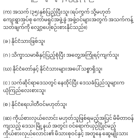
(က) အသက် (၃၅)နှစ်ပြည့်ပြီးသူ၊ (ရပ်ကွက် သို့မဟုတ်
ကျေးရွာအုပ်စု ကော်မရှင်အဖွဲ့ခွဲ အဖွဲ့ဝင်များအတွက် အသက်ကန့်
သတ်ချက်ကို လျှော့ပေါ့စဉ်းစားနိုင်သည်။)
(ခ ) နိုင်ငံသားဖြစ်သူ၊
(ဂ ) သိက္ခာသမာဓိနှင့်ပြည့်စုံပြီး အတွေ့အကြုံရင့်ကျက်သူ၊
(ဃ) နိုင်ငံတော်နှင့် နိုင်ငံသားများအပေါ် သစ္စာရှိသူ၊
(င ) သက်ဆိုင်ရာဒေသတွင် နေထိုင်ပြီး ဒေသခံပြည်သူများက
ယုံကြည်လေးစားသူ၊
(စ ) နိုင်ငံရေးပါတီဝင်မဟုတ်သူ၊
(ဆ) ကိုယ်စားလှယ်လောင်း မဟုတ်သူဖြစ်ရမည့်အပြင် မိမိတာဝန်
ကျသည့် ဒေသ၊ မြို့နယ် အတွင်း ဝင်ရောက်ယှဉ်ပြိုင်မည့်
ကိုယ်စားလှယ်လောင်း၏ မိသားစုဝင်နှင့် အတူနေ ဆွေမျိုးသား