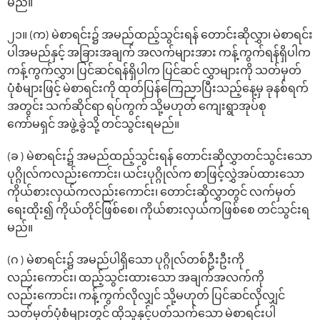
မည်။
၂၁။ (က) မဲစာရင်း၌ အမည်ထည့်သွင်းရန် တောင်းဆိုလွှာ၊ မဲစာရင်း
ပါအမည်နှင့် အခြားအချက် အလက်များအား ကန့်ကွက်ရန်ရှိပါက
ကန့်ကွက်လွှာ၊ ပြင်ဆင်ရန်ရှိပါက ပြင်ဆင် လွှာများကို သတ်မှတ်
ပုံစံများဖြင့် မဲစာရင်းကို ထုတ်ပြန်ကြေညာပြီးသည့်နေ့မှ ခုနစ်ရက်
အတွင်း သက်ဆိုင်ရာ ရပ်ကွက် သို့မဟုတ် ကျေးရွာအုပ်စု
ကော်မရှင် အဖွဲ့ခွဲသို့ တင်သွင်းရမည်။
(ခ ) မဲစာရင်း၌ အမည်ထည့်သွင်းရန် တောင်းဆိုလွှာတင်သွင်းသော
ပုဂ္ဂိုလ်ကလည်းကောင်း၊ ယင်းပုဂ္ဂိုလ်က စာဖြင့်လွှဲအပ်ထားသော
ကိုယ်စားလှယ်ကလည်းကောင်း၊ တောင်းဆိုလွှာတွင် လက်မှတ်
ရေးထိုး၍ ကိုယ်တိုင်ဖြစ်စေ၊ ကိုယ်စားလှယ်ကဖြစ်စေ တင်သွင်းရ
မည်။
(ဂ ) မဲစာရင်း၌ အမည်ပါရှိသော ပုဂ္ဂိုလ်တစ်ဦးဦးကို
လည်းကောင်း၊ ထည့်သွင်းထားသော အချက်အလက်ကို
လည်းကောင်း၊ ကန့်ကွက်လိုလျှင် သို့မဟုတ် ပြင်ဆင်လိုလျှင်
သတ်မှတ်ပုံစံများတွင် ထိုသူနှင့်ပတ်သက်သော မဲစာရင်းပါ