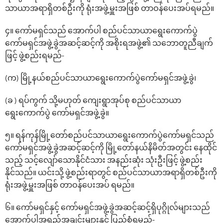
သာယာအရာရှိတစ်ဦးကို ရုံးအဖွဲ့မှူးအဖြစ် တာဝန်‌ပေးအပ်ရမည်။
၄။ ကော်မရှင်သည် အောက်ပါ စည်ပင်သာယာရွေးကောက်ပွဲ
ကော်မရှင်အဖွဲ့ခွဲအဆင့်ဆင့်ကို အစိုးရအဖွဲ့၏ သဘောတူညီချက်
ဖြင့် ဖွဲ့စည်းရမည်-
(က) မြို့နယ်‌စည်ပင်သာယာရွေးကောက်ပွဲကော်မရှင်အဖွဲ့ခွဲ၊
(ခ ) ရပ်ကွက် သို့မဟုတ် ကျေးရွာအုပ်စု စည်ပင်သာယာ
ရွေးကောက်ပွဲ ကော်မရှင်အဖွဲ့ခွဲ။
၅။ ရန်ကုန်မြို့တော်‌စည်ပင်သာယာရွေးကောက်ပွဲကော်မရှင်သည်
ကော်မရှင်အဖွဲ့ခွဲအဆင့်ဆင့်ကို မြို့‌တော်နယ်နိမိတ်အတွင်း နေထိုင်
သည့် သင့်‌လျော်‌သောနိုင်ငံသား အနည်းဆုံး သုံးဦးဖြင့် ဖွဲ့စည်း
နိုင်သည်။ ယင်းသို့ ဖွဲ့စည်းရာတွင် စည်ပင်သာယာအရာရှိတစ်ဦးကို
ရုံးအဖွဲ့မှူးအဖြစ် တာဝန်‌ပေးအပ် ရမည်။
၆။ ကော်မရှင်နှင့် ကော်မရှင်အဖွဲ့ခွဲအဆင့်ဆင့်ရှိပုဂ္ဂိုလ်များသည်
အောက်ပါအရည်အချင်းများနှင့် ပြည့်စုံရမည်-