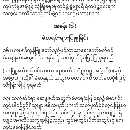
ကွပ်ကဲမှုအဖွဲ့နှင့် လုံခြုံရေးရဲ တပ်ဖွဲ့ခွဲများရှိ ရဲတပ်ဖွဲ့ဝင်းများ
အတွင်း နေထိုင်သည့် တပ်ဖွဲ့ဝင်များနှင့် မိသားစုများ။
အခန်း (၆ )
မဲစာရင်းများပြုစုခြင်း
၁၆။ (က) ရန်ကုန်မြို့တော်စည်ပင်သာယာရေးကော်မတီဝင်
မဲဆန္ဒနယ်အတွက် မဲစာရင်းကို သတ်မှတ်ပုံစံဖြင့်ပြုစုရမည်။
(ခ ) မြို့နယ်စည်ပင်သာယာရေးကော်မတီဥက္ကဋ္ဌ၊ အဖွဲ့ဝင်(၁) နှင့်
အဖွဲ့ဝင်(၂)တို့၏ မဲဆန္ဒနယ် အတွက် မဲစာရင်းကို သတ်မှတ်ပုံစံဖြင့်
သီးခြားစီပြုစုရမည်။
၁၇။ သက်ဆိုင်ရာ မဲဆန္ဒနယ်အတွက် မဲစာရင်းပြုစုရာ၌ မဲစာရင်း
တွင် ပါဝင်ခွင့်ရှိသူများ၏ အမည် များကို သတ်မှတ်ပုံစံတွင် မြန်မာ
အက္ခရာဖြင့် ‌ရေးသွင်းရမည်။ ယင်းသို့‌ရေးသွင်းရာ၌ တိကျမှုမရှိ
လျှင် အင်္ဂလိပ်အက္ခရာဖြင့်လည်း ကွင်းစကွင်းပိတ်အတွင်း၌ ‌ရေး
သွင်း‌ဖော်ပြနိုင်သည်။