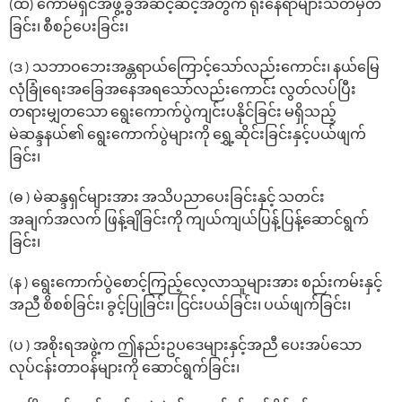
(ထ) ‌ကော်မရှင်အဖွဲ့ခွဲအဆင့်ဆင့်အတွက် ရုံး‌နေရာများသတ်မှတ်
ခြင်း၊ စီစဉ်ပေးခြင်း၊
(ဒ ) သဘာဝ‌ဘေးအန္တရာယ်‌ကြောင့်‌သော်လည်း‌ကောင်း၊ နယ်‌မြေ
လုံခြုံ‌ရေးအ‌ခြေအ‌နေအရ‌သော်လည်းကောင်း လွတ်လပ်ပြီး
တရားမျှတ‌သော ‌ရွေး‌ကောက်ပွဲကျင်းပနိုင်ခြင်း မရှိသည့်
မဲဆန္ဒနယ်၏ ‌ရွေး‌ကောက်ပွဲများကို ‌ရွှေ့ဆိုင်းခြင်းနှင့်ပယ်ဖျက်
ခြင်း၊
(ဓ ) မဲဆန္ဒရှင်များအား အသိပညာပေးခြင်းနှင့် သတင်း
အချက်အလက် ဖြန့်ချိခြင်းကို ကျယ်ကျယ်ပြန့်ပြန့်ဆောင်ရွက်
ခြင်း၊
(န ) ရွေးကောက်ပွဲစောင့်ကြည့်လေ့လာသူများအား စည်းကမ်းနှင့်
အညီ စိစစ်ခြင်း၊ ခွင့်ပြုခြင်း၊ ငြင်းပယ်ခြင်း၊ ပယ်ဖျက်ခြင်း၊
(ပ ) အစိုးရအဖွဲ့က ဤနည်းဥပ‌ဒေများနှင့်အညီ ‌ပေးအပ်‌သော
လုပ်ငန်းတာဝန်များကို ဆောင်ရွက်ခြင်း၊