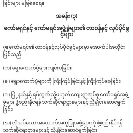
ခြင်းများ မဖြစ်စေရ။
အခန်း (၃)
ကော်မရှင်နှင့် ‌ကော်မရှင်အဖွဲ့ခွဲများ၏ တာဝန်နှင့် လုပ်ပိုင်ခွ
င့်များ
၇။ ‌ကော်မရှင်၏ တာဝန်နှင့်လုပ်ပိုင်ခွင့်များမှာ ‌အောက်ပါအတိုင်း
ဖြစ်သည်-
(က) ‌ရွေး‌ကောက်ပွဲများကျင်းပခြင်း၊
(ခ ) ‌ရွေး‌ကောက်ပွဲများကို ကြီးကြပ်ခြင်းနှင့် ကြီးကြပ်‌စေခြင်း၊
(ဂ ) မြို့နယ်နှင့် ရပ်ကွက် သို့မဟုတ် ကျေးရွာအုပ်စု ကော်မရှင်အဖွဲ့
ခွဲများ ဖွဲ့စည်းနိုင်ရန် သက်ဆိုင်ရာဌာနများနှင့် ညှိနှိုင်း‌ဆောင်ရွက်
ခြင်း၊
(ဃ) လိုအပ်သော အထောက်အကူပြုအဖွဲ့များကို ဖွဲ့စည်းနိုင်ရန်
သက်ဆိုင်ရာဌာနများနှင့် ညှိနှိုင်း‌ဆောင်ရွက်ခြင်း၊