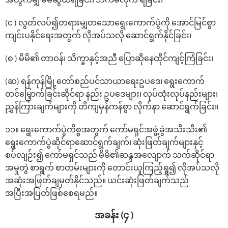
အတွက်မျှ မဲမဆွယ်ရခြင်း၊ ဘက်မလိုက် ရခြင်း၊
(င ) လွတ်လပ်၍တရားမျှတသောရွေးကောက်ပွဲကို အောင်မြင်စွာ
ကျင်းပနိုင်ရေးအတွက် လိုအပ်သလို ဆောင်ရွက်နိုင်ခြင်း၊
(စ ) မိမိ၏ တာဝန်၊ သိက္ခာနှင့်အညီ ပြောဆိုနေထိုင်ကျင့်ကြံခြင်း၊
(ဆ) ရန်ကုန်မြို့တော်စည်ပင်သာယာရေးဥပဒေ၊ ရွေးကောက်
တင်မြှောက်ခြင်းဆိုင်ရာ နည်း ဥပဒေများ၊ လုပ်ထုံးလုပ်နည်းများ၊
ညွှန်ကြားချက်များကို တိကျမှန်ကန်စွာ လိုက်နာ ဆောင်ရွက်ခြင်း။
၁၁။ ရွေးကောက်ပွဲကိစ္စအတွက် ကော်မရှင်အဖွဲ့ခွဲအသီးသီး၏
ရွေးကောက်ပွဲဆိုင်ရာဆောင်ရွက်ချက်၊ ဆုံးဖြတ်ချက်များနှင့်
စပ်လျဉ်း၍ ကော်မရှင်သည် မိမိ၏ဆန္ဒအလျောက် သက်ဆိုင်ရာ
အမှုတွဲ စာရွက် စာတမ်းများကို တောင်းယူကြည့်ရှု၍ လိုအပ်သလို
အဆုံးအဖြတ်ချမှတ်နိုင်သည်။ ယင်းဆုံးဖြတ်ချက်သည်
အပြီးအပြတ်ဖြစ်စေရမည်။
အခန်း (၄ )