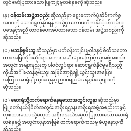
တွင် ဖော်ပြထားသော ပြုကျင့်မှုတစ်ခုခုကို ဆိုသည်။
(န )
ဝန်ထမ်းအဖွဲ့အစည်း
ဆိုသည်မှာ ရွေးကောက်ပွဲဆိုင်ရာကိစ္စ
အဝဝကို ဆောင်ရွက်နိုင်ရန် အလို့ငှာ ကော်မတီက နိုင်ငံ့ဝန်ထမ်းဥ
ပ‌ဒေနှင့်အညီ တာဝန်ပေးအပ်ထားသော ဝန်ထမ်း အဖွဲ့အစည်းကို
ဆိုသည်။
(ပ )
မသန်စွမ်းသူ
ဆိုသည်မှာ ပတ်ဝန်းကျင်၊ မူဝါဒနှင့် စိတ်သဘော
ထား အမြင်ပိုင်းဆိုင်ရာ အတားအဆီးများကြောင့် လူ့အဖွဲ့အစည်း
အတွင်း အများနည်းတူ ပါဝင်လှုပ်ရှား ဆောင်ရွက်နိုင်မှုမရှိသည့်
ကိုယ်အင်္ဂါမသန်စွမ်းသူ၊ အမြင်အာရုံချို့ယွင်းသူ၊ အပြော၊
အကြား အာရုံချို့ယွင်းသူနှင့် ဉာဏ်ရည်မသန်စွမ်းသူများကို
ဆိုသည်။
(ဖ )
ဆေးရုံသို့တက်ရောက်နေရသောအတွင်းလူနာ
ဆိုသည်မှာ
မြို့တော်နယ်နိမိတ်အတွင်း အစိုးရဌာန၊ အစိုးရအဖွဲ့အစည်းကဖွင့်
လှစ်ထားသော သို့မဟုတ် အစိုးရအသိအမှတ် ပြုထားသော ဆေးရုံ
တစ်ခုခု၌ အတွင်းလူနာအဖြစ် တက်ရောက်ကုသမှု ခံယူနေသူကို
ဆိုသည်။