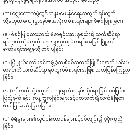
နှင့်လုပ်ပိုင်ခွင့်များမှာ ‌အောက်ပါအတိုင်းဖြစ်သည်-
(က) ရွေးကောက်ပွဲတွင် ဆန္ဒမဲပေးနိုင်ရေးအတွက် ရပ်ကွက်
သို့မဟုတ် ကျေးရွာအုပ်စုအလိုက် မဲစာရင်းများ စိစစ်ပြုစုခြင်း၊
(ခ ) စိစစ်ပြုစုထားသည့် မဲစာရင်းအား စုစည်း၍ သက်ဆိုင်ရာ
ရပ်ကွက် သို့မဟုတ် ကျေးရွာအုပ်စု မဲစာရင်းအဖြစ် မြို့နယ်
ကော်မရှင်အဖွဲ့ခွဲသို့ တင်ပြခြင်း၊
(ဂ ) မြို့နယ်ကော်မရှင်အဖွဲ့ခွဲက စိစစ်အတည်ပြုပြီးနောက် ယင်းမဲ
စာရင်းကို သက်ဆိုင်ရာ ရပ်ကွက်မဲစာရင်းအဖြစ် ထုတ်ပြန်ကြေညာ
ခြင်း၊
(ဃ) ရပ်ကွက် သို့မဟုတ် ကျေးရွာ မဲစာရင်းဆိုင်ရာ ပြင်ဆင်ခြင်း၊
ဖြည့်စွက်ခြင်း၊ ကန့်ကွက်ခြင်းများနှင့်ပတ်သက်၍ လက်ခံခြင်း၊
စိစစ်ခြင်း၊ ဆုံးဖြတ်ခြင်း၊
(င ) မဲရုံမှူးများ၏ လုပ်ငန်းတာဝန်များနှင့်စပ်လျဉ်း၍ ပံ့ပိုးကူညီ
ခြင်း၊