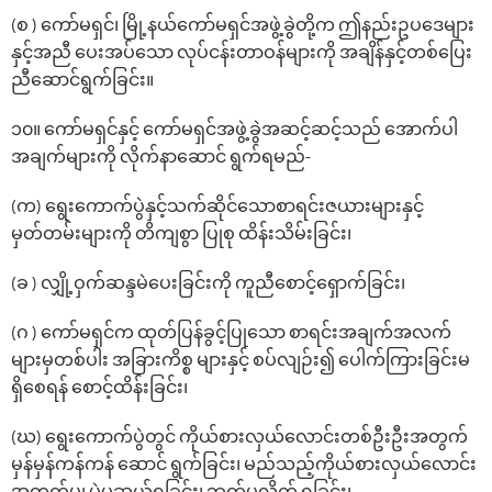
(စ ) ကော်မရှင်၊ မြို့နယ်ကော်မရှင်အဖွဲ့ခွဲတို့က ဤနည်းဥပဒေများ
နှင့်အညီ ပေးအပ်သော လုပ်ငန်းတာဝန်များကို အချိန်နှင့်တစ်ပြေး
ညီဆောင်ရွက်ခြင်း။
၁၀။ ကော်မရှင်နှင့် ကော်မရှင်အဖွဲ့ခွဲအဆင့်ဆင့်သည် အောက်ပါ
အချက်များကို လိုက်နာဆောင် ရွက်ရမည်-
(က) ရွေးကောက်ပွဲနှင့်သက်ဆိုင်သောစာရင်းဇယားများနှင့်
မှတ်တမ်းများကို တိကျစွာ ပြုစု ထိန်းသိမ်းခြင်း၊
(ခ ) လျှို့ဝှက်ဆန္ဒမဲပေးခြင်းကို ကူညီစောင့်ရှောက်ခြင်း၊
(ဂ ) ကော်မရှင်က ထုတ်ပြန်ခွင့်ပြုသော စာရင်းအချက်အလက်
များမှတစ်ပါး အခြားကိစ္စ များနှင့် စပ်လျဉ်း၍ ပေါက်ကြားခြင်းမ
ရှိစေရန် စောင့်ထိန်းခြင်း၊
(ဃ) ရွေးကောက်ပွဲတွင် ကိုယ်စားလှယ်လောင်းတစ်ဦးဦးအတွက်
မှန်မှန်ကန်ကန် ဆောင် ရွက်ခြင်း၊ မည်သည့်ကိုယ်စားလှယ်လောင်း