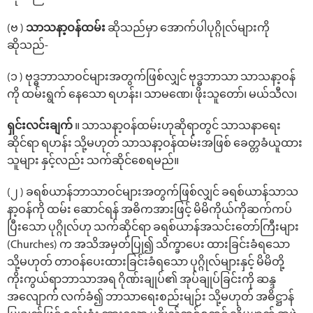
(ဗ )
သာသနာ့ဝန်ထမ်း
ဆိုသည်မှာ အောက်ပါပုဂ္ဂိုလ်များကို
ဆိုသည်-
(၁ ) ဗုဒ္ဓဘာသာဝင်များအတွက်ဖြစ်လျှင် ဗုဒ္ဓဘာသာ သာသနာ့ဝန်
ကို ထမ်းရွက် နေသော ရဟန်း၊ သာမဏေ၊ ဖိုးသူတော်၊ မယ်သီလ၊
ရှင်းလင်းချက်
။ သာသနာ့ဝန်ထမ်းဟုဆိုရာတွင် သာသနာရေး
ဆိုင်ရာ ရဟန်း သို့မဟုတ် သာသနာ့ဝန်ထမ်းအဖြစ် ခေတ္တခံယူထား
သူများ နှင့်လည်း သက်ဆိုင်စေရမည်။
(၂ ) ခရစ်ယာန်ဘာသာဝင်များအတွက်ဖြစ်လျှင် ခရစ်ယာန်သာသ
နာ့ဝန်ကို ထမ်း ဆောင်ရန် အဓိကအားဖြင့် မိမိကိုယ်ကိုဆက်ကပ်
ပြီးသော ပုဂ္ဂိုလ်ဟု သက်ဆိုင်ရာ ခရစ်ယာန်အသင်းတော်ကြီးများ
(Churches) က အသိအမှတ်ပြု၍ သိက္ခာပေး ထားခြင်းခံရသော
သို့မဟုတ် တာဝန်ပေးထားခြင်းခံရသော ပုဂ္ဂိုလ်များနှင့် မိမိတို့
ကိုးကွယ်ရာဘာသာအရ ဂိုဏ်းချုပ်၏ အုပ်ချုပ်ခြင်းကို ဆန္ဒ
အလျောက် လက်ခံ၍ ဘာသာရေးစည်းမျဉ်း သို့မဟုတ် အဓိဋ္ဌာန်