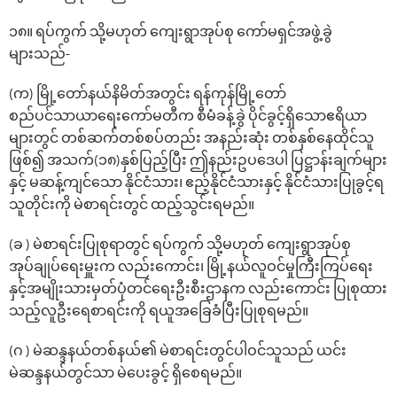
၁၈။ ရပ်ကွက် သို့မဟုတ် ကျေးရွာအုပ်စု ကော်မရှင်အဖွဲ့ခွဲ
များသည်-
(က) မြို့တော်နယ်နိမိတ်အတွင်း ရန်ကုန်မြို့တော်
စည်ပင်သာယာရေးကော်မတီက စီမံခန့်ခွဲ ပိုင်ခွင့်ရှိသောဧရိယာ
များတွင် တစ်ဆက်တစ်စပ်တည်း အနည်းဆုံး တစ်နှစ်နေထိုင်သူ
ဖြစ်၍ အသက်(၁၈)နှစ်ပြည့်ပြီး ဤနည်းဥပဒေပါ ပြဋ္ဌာန်းချက်များ
နှင့် မဆန့်ကျင်သော နိုင်ငံသား၊ ဧည့်နိုင်ငံသားနှင့် နိုင်ငံသားပြုခွင့်ရ
သူတိုင်းကို မဲစာရင်းတွင် ထည့်သွင်းရမည်။
(ခ ) မဲစာရင်းပြုစုရာတွင် ရပ်ကွက် သို့မဟုတ် ကျေးရွာအုပ်စု
အုပ်ချုပ်ရေးမှူးက လည်းကောင်း၊ မြို့နယ်လူဝင်မှုကြီးကြပ်ရေး
နှင့်အမျိုးသားမှတ်ပုံတင်ရေးဦးစီးဌာနက လည်းကောင်း ပြုစုထား
သည့်လူဦးရေစာရင်းကို ရယူအခြေခံပြီးပြုစုရမည်။
(ဂ ) မဲဆန္ဒနယ်တစ်နယ်၏ မဲစာရင်းတွင်ပါဝင်သူသည် ယင်း
မဲဆန္ဒနယ်တွင်သာ မဲ‌ပေးခွင့် ရှိ‌စေရမည်။