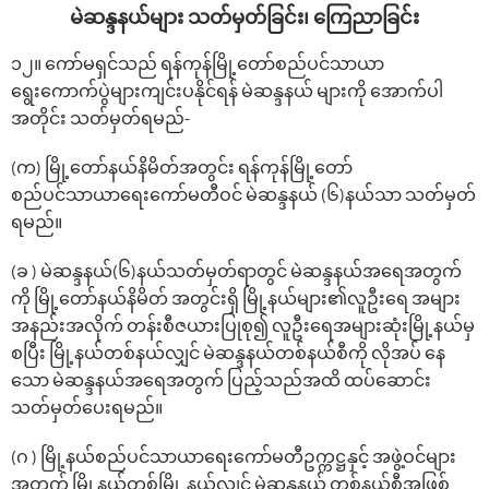
မဲဆန္ဒနယ်များ သတ်မှတ်ခြင်း၊ ‌ကြေညာခြင်း
၁၂။ ကော်မရှင်သည် ရန်ကုန်မြို့တော်စည်ပင်သာယာ
ရွေးကောက်ပွဲများကျင်းပနိုင်ရန် မဲဆန္ဒနယ် များကို အောက်ပါ
အတိုင်း သတ်မှတ်ရမည်-
(က) မြို့တော်နယ်နိမိတ်အတွင်း ရန်ကုန်မြို့တော်
စည်ပင်သာယာရေးကော်မတီဝင် မဲဆန္ဒနယ် (၆)နယ်သာ သတ်မှတ်
ရမည်။
(ခ ) မဲဆန္ဒနယ်(၆)နယ်သတ်မှတ်ရာတွင် မဲဆန္ဒနယ်အရေအတွက်
ကို မြို့တော်နယ်နိမိတ် အတွင်းရှိ မြို့နယ်များ၏လူဦးရေ အများ
အနည်းအလိုက် တန်းစီဇယားပြုစု၍ လူဦးရေအများဆုံးမြို့နယ်မှ
စပြီး မြို့နယ်တစ်နယ်လျှင် မဲဆန္ဒနယ်တစ်နယ်စီကို လိုအပ် နေ
သော မဲဆန္ဒနယ်အရေအတွက် ပြည့်သည်အထိ ထပ်ဆောင်း
သတ်မှတ်ပေးရမည်။
(ဂ ) မြို့နယ်စည်ပင်သာယာရေးကော်မတီဥက္ကဋ္ဌနှင့် အဖွဲ့ဝင်များ
အတွက် မြို့နယ်တစ်မြို့ နယ်လျှင် မဲဆန္ဒနယ် တစ်နယ်စီအဖြစ်