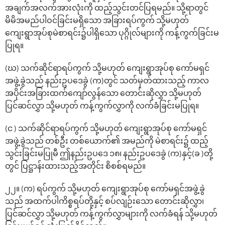
အချက်အလက်အားလုံးကို ထည့်သွင်းတင်ပြရမည်။ သို့ရာတွင်
မိမိအမည်ပါဝင်ခြင်းမရှိသော အခြားရပ်ကွက် သို့မဟုတ်
ကျေးရွာအုပ်စုမဲစာရင်း၌ပါရှိသော ပုဂ္ဂိုလ်များကို ကန့်ကွက်ခြင်းမ
ပြုရ။
(ဃ) သက်ဆိုင်ရာရပ်ကွက် သို့မဟုတ် ကျေးရွာအုပ်စု ကော်မရှင်
အဖွဲ့ခွဲသည် နည်းဥပဒေခွဲ (က)တွင် သတ်မှတ်ထားသည့် ကာလ
အပိုင်းအခြားထက်ကျော်လွန်သော တောင်းဆိုလွှာ သို့မဟုတ်
ပြင်ဆင်လွှာ သို့မဟုတ် ကန့်ကွက်လွှာကို လက်ခံခြင်းမပြုရ။
(င ) သက်ဆိုင်ရာရပ်ကွက် သို့မဟုတ် ကျေးရွာအုပ်စု ကော်မရှင်
အဖွဲ့ခွဲသည် တစ်ဦး တစ်ယောက်၏ အမည်ကို မဲစာရင်း၌ ထည့်
သွင်းခြင်းမပြုမီ ဤနည်းဥပဒေ ၁၈၊ နည်းဥပဒေခွဲ (က)နှင့်(ခ )တို့
တွင် ပြဋ္ဌာန်းထားသည့်အတိုင်း စိစစ်ရမည်။
၂၂။ (က) ရပ်ကွက် သို့မဟုတ် ကျေးရွာအုပ်စု ကော်မရှင်အဖွဲ့ခွဲ
သည် အထက်ပါကိစ္စရပ်တို့နှင့် စပ်လျဉ်းသော တောင်းဆိုလွှာ၊
ပြင်ဆင်လွှာ သို့မဟုတ် ကန့်ကွက်လွှာများကို လက်ခံရန် သို့မဟုတ်