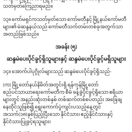
သတ်မှတ်ကြေညာရမည်။
၁၃။ ကော်မရှင်ကသတ်မှတ်သော ကော်မတီနှင့် မြို့နယ်ကော်မတီ
များ၏ မဲဆန္ဒနယ်သည် ကော်မတီသက်တမ်းတစ်ခုအတွက်သာ
အတည်ဖြစ်သည်။
အခန်း (၅)
ဆန္ဒမဲ‌ပေးပိုင်ခွင့်ရှိသူများနှင့် ဆန္ဒမဲ‌ပေးပိုင်ခွင့်မရှိသူများ
၁၄။ ‌အောက်ပါပုဂ္ဂိုလ်များသည် ဆန္ဒမဲ‌ပေးပိုင်ခွင့်ရှိသည်-
(က) မြို့တော်နယ်နိမိတ်အတွင်းရှိ ရန်ကုန်မြို့တော်
စည်ပင်သာယာရေးကော်မတီက စီမံ ခန့်ခွဲပိုင်ခွင့်ရှိသော ဧရိယာ
များတွင် အနည်းဆုံးတစ်နှစ် တစ်ဆက်တစ်စပ်တည်း အခြေချ
နေထိုင်သူဖြစ်၍ ရွေးကောက်ပွဲကျင်းပသည့်နေ့တွင်
အသက်(၁၈)နှစ်ပြည့်ပြီးသော နိုင်ငံသား၊ ဧည့်နိုင်ငံသားနှင့်
နိုင်ငံသားပြုခွင့်ရသူများ၊