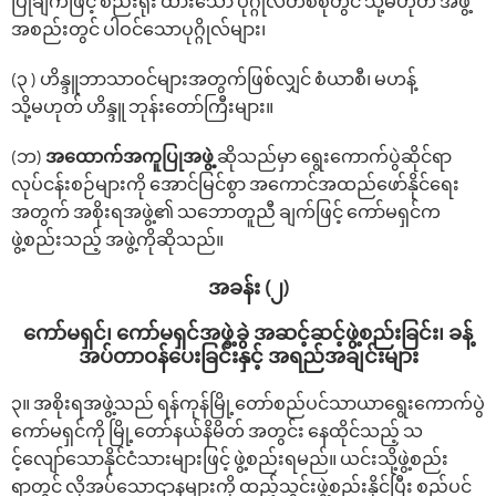
ပြုချက်ဖြင့် စည်းရုံး ထားသော ပုဂ္ဂိုလ်တစ်စုတွင် သို့မဟုတ် အဖွဲ့
အစည်းတွင် ပါဝင်သောပုဂ္ဂိုလ်များ၊
(၃ ) ဟိန္ဒူဘာသာဝင်များအတွက်ဖြစ်လျှင် စံယာစီ၊ မဟန့်
သို့မဟုတ် ဟိန္ဒူ ဘုန်းတော်ကြီးများ။
(ဘ)
အထောက်အကူပြုအဖွဲ့
ဆိုသည်မှာ ရွေးကောက်ပွဲဆိုင်ရာ
လုပ်ငန်းစဉ်များကို အောင်မြင်စွာ အကောင်အထည်ဖော်နိုင်ရေး
အတွက် အစိုးရအဖွဲ့၏ သဘောတူညီ ချက်ဖြင့် ကော်မရှင်က
ဖွဲ့စည်းသည့် အဖွဲ့ကိုဆိုသည်။
အခန်း (၂)
‌ကော်မရှင်၊ ကော်မရှင်အဖွဲ့ခွဲ အဆင့်ဆင့်ဖွဲ့စည်းခြင်း၊ ခန့်
အပ်တာဝန်ပေးခြင်းနှင့် အရည်အချင်းများ
၃။ အစိုးရအဖွဲ့သည် ရန်ကုန်မြို့တော်‌စည်ပင်သာယာရွေးကောက်ပွဲ
ကော်မရှင်ကို မြို့တော်နယ်နိမိတ် အတွင်း နေထိုင်သည့် သ
င့်‌လျော်‌သောနိုင်ငံသားများဖြင့် ဖွဲ့စည်းရမည်။ ယင်းသို့ဖွဲ့စည်း
ရာတွင် လိုအပ်သောဌာနများကို ထည့်သွင်းဖွဲ့စည်းနိုင်ပြီး စည်ပင်