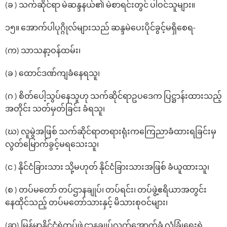
(ခ ) သက်ဆိုင်ရာ မဲဆန္ဒနယ်၏ မဲစာရင်းတွင် ပါဝင်သူများ။
၁၅။ ‌အောက်ပါပုဂ္ဂိုလ်များသည် ဆန္ဒမဲ‌ပေးပိုင်ခွင့်မရှိ‌စေရ-
(က) သာသနာ့ဝန်ထမ်း၊
(ခ ) ‌ထောင်ဒဏ်ကျခံ‌နေရသူ၊
(ဂ ) စိတ်‌ပေါ့သွပ်‌နေသူဟု သက်ဆိုင်ရာဥပ‌ဒေက ပြဋ္ဌာန်းထားသည့်
အတိုင်း သတ်မှတ်ခြင်း ခံရသူ၊
(ဃ) လူမွဲအဖြစ် သက်ဆိုင်ရာတရားရုံးက‌ကြေညာခံထားရခြင်းမှ
လွတ်‌မြောက်ခွင့်မရ‌သေးသူ၊
(င ) နိုင်ငံခြားသား သို့မဟုတ် နိုင်ငံခြားသားအဖြစ် ခံယူထားသူ၊
(စ ) တပ်မတော် တပ်ဌာနချုပ်၊ တပ်ရင်း၊ တပ်ဖွဲ့ဧရိယာအတွင်း
နေထိုင်သည့် တပ်မတော်သားနှင့် မိသားစုဝင်များ၊
(ဆ) မြန်မာနိုင်ငံရဲတပ်ဖွဲ့ဌာနချုပ်လက်အောက်ခံ လုံခြုံရေးရဲ