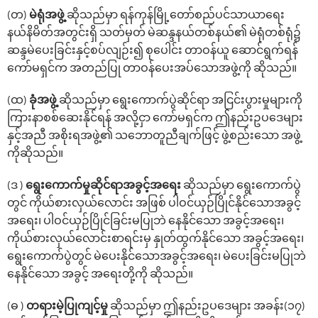
(တ)
မဲရုံအဖွဲ့
ဆိုသည်မှာ ရန်ကုန်မြို့‌တော်စည်ပင်သာယာ‌ရေး
နယ်နိမိတ်အတွင်းရှိ သတ်မှတ် မဲဆန္ဒနယ်တစ်နယ်၏ မဲရုံတစ်ရုံ၌
ဆန္ဒမဲ‌ပေးခြင်းနှင့်စပ်လျဉ်း၍ စု‌ပေါင်း တာဝန်ယူ ဆောင်ရွက်ရန်
‌ကော်မရှင်က အတည်ပြု တာဝန်‌ပေးအပ်‌သောအဖွဲ့ကို ဆိုသည်။
(ထ)
ခုံအဖွဲ့
ဆိုသည်မှာ ‌ရွေး‌ကောက်ပွဲဆိုင်ရာ အငြင်းပွားမှုများကို
ကြားနာစစ်‌ဆေးနိုင်ရန် အလို့ငှာ ကော်မရှင်က ဤနည်းဥပ‌ဒေများ
နှင့်အညီ အစိုးရအဖွဲ့၏ သဘောတူညီချက်ဖြင့် ဖွဲ့စည်း‌သော အဖွဲ့
ကိုဆိုသည်။
(ဒ )
‌ရွေး‌ကောက်မှုဆိုင်ရာအခွင့်အ‌ရေး
ဆိုသည်မှာ ‌ရွေး‌ကောက်ပွဲ
တွင် ကိုယ်စားလှယ်လောင်း အဖြစ် ပါဝင်ယှဉ်ပြိုင်နိုင်‌သောအခွင့်
အ‌ရေး၊ ပါဝင်ယှဉ်ပြိုင်ခြင်းမပြုဘဲ ‌နေနိုင်‌သော အခွင့်အ‌ရေး၊
ကိုယ်စားလှယ်‌လောင်းစာရင်းမှ နှုတ်ထွက်နိုင်‌သော အခွင့်အ‌ရေး၊
ရွေးကောက်ပွဲတွင် မဲပေးနိုင်သောအခွင့်အရေး၊ မဲပေးခြင်းမပြုဘဲ
နေနိုင်သော အခွင့် အရေးတို့ကို ဆိုသည်။
(ဓ )
တရားမဲ့ပြုကျင့်မှု
ဆိုသည်မှာ ဤနည်းဥပဒေများ အခန်း(၁၇)