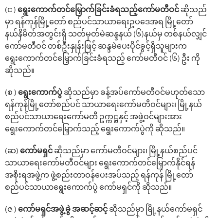
(င )
‌ရွေး‌ကောက်တင်‌မြှောက်ခြင်းခံရသည့်ကော်မတီဝင်
ဆိုသည်
မှာ ရန်ကုန်မြို့‌တော် စည်ပင်သာယာ‌ရေးဥပ‌ဒေအရ မြို့တော်
နယ်နိမိတ်အတွင်းရှိ သတ်မှတ်မဲဆန္ဒနယ် (၆)နယ်မှ တစ်နယ်လျှင်
ကော်မတီဝင် တစ်ဦးနှုန်းဖြင့် ဆန္ဒမဲ‌ပေးပိုင်ခွင့်ရှိသူများက‌
ရွေးကောက်တင်မြှောက်ခြင်းခံရသည့် ကော်မတီဝင် (၆) ဦး ကို
ဆိုသည်။
(စ )
‌ရွေး‌ကောက်ပွဲ
ဆိုသည်မှာ ခန့်အပ်‌ကော်မတီဝင်မဟုတ်‌သော
ရန်ကုန်မြို့‌တော်စည်ပင် သာယာ‌ရေး‌ကော်မတီဝင်များ၊ မြို့နယ်
စည်ပင်သာယာ‌ရေးကော်မတီ ဥက္ကဋ္ဌနှင့် အဖွဲ့ဝင်များအား
ရွေးကောက်တင်‌မြှောက်သည့် ‌ရွေး‌ကောက်ပွဲကို ဆိုသည်။
(ဆ)
ကော်မရှင်
ဆိုသည်မှာ ကော်မတီဝင်များ၊ မြို့နယ်စည်ပင်
သာယာ​ရေးကော်မတီဝင်များ ရွေးကောက်တင်မြှောက်နိုင်ရန်
အစိုးရအဖွဲ့က ဖွဲ့စည်းတာဝန်ပေးအပ်သည့် ရန်ကုန် မြို့တော်
စည်ပင်သာယာရွေးကောက်ပွဲ ကော်မရှင်ကို ဆိုသည်။
(ဇ )
‌ကော်မရှင်အဖွဲ့ခွဲ အဆင့်ဆင့်
ဆိုသည်မှာ မြို့နယ်‌ကော်မရှင်