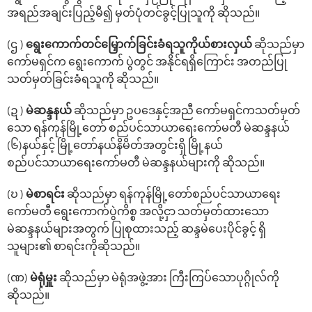
အရည်အချင်းပြည့်မီ၍ မှတ်ပုံတင်ခွင့်ပြုသူကို ဆိုသည်။
(ဌ )
‌ရွေး‌ကောက်တင်‌မြှောက်ခြင်းခံရသူကိုယ်စားလှယ်
ဆိုသည်မှာ
‌ကော်မရှင်က ရွေးကောက် ပွဲတွင် အနိုင်ရရှိ‌ကြောင်း အတည်ပြု
သတ်မှတ်ခြင်းခံရသူကို ဆိုသည်။
(ဍ )
မဲဆန္ဒနယ်
ဆိုသည်မှာ ဥပဒေနှင့်အညီ ကော်မရှင်ကသတ်မှတ်
သော ရန်ကုန်မြို့တော် စည်ပင်သာယာရေးကော်မတီ မဲဆန္ဒနယ်
(၆)နယ်နှင့် မြို့တော်နယ်နိမိတ်အတွင်းရှိ မြို့နယ်
စည်ပင်သာယာရေးကော်မတီ မဲဆန္ဒနယ်များကို ဆိုသည်။
(ဎ )
မဲစာရင်း
ဆိုသည်မှာ ‌ရန်ကုန်မြို့တော်စည်ပင်သာယာရေး
ကော်မတီ ရွေး‌ကောက်ပွဲကိစ္စ အလို့ငှာ သတ်မှတ်ထားသော
မဲဆန္ဒနယ်များအတွက် ပြုစုထားသည့် ဆန္ဒမဲပေးပိုင်ခွင့် ရှိ
သူများ၏ စာရင်းကိုဆိုသည်။
(ဏ)
မဲရုံမှူး
ဆိုသည်မှာ မဲရုံအဖွဲ့အား ကြီးကြပ်‌သောပုဂ္ဂိုလ်ကို
ဆိုသည်။