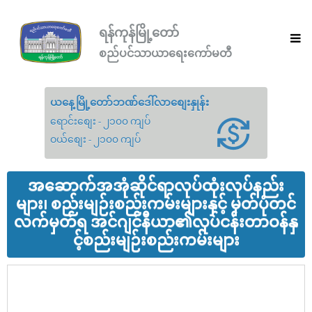
ရန်ကုန်မြို့တော်
စည်ပင်သာယာရေးကော်မတီ
ယနေ့မြို့တော်ဘဏ်ဒေါ်လာစျေးနှုန်း
ရောင်းစျေး - ၂၁၀၀ ကျပ်
ဝယ်စျေး - ၂၁၀၀ ကျပ်
အဆောက်အအုံဆိုင်ရာလုပ်ထုံးလုပ်နည်း
များ၊ စည်းမျဉ်းစည်းကမ်းများနှင့် မှတ်ပုံတင်
လက်မှတ်ရ အင်ဂျင်နီယာ၏လုပ်ငန်းတာဝန်နှ
င့်စည်းမျဉ်းစည်းကမ်းများ