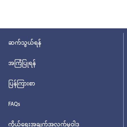
ဆက်သွယ်ရန်
အကြံပြုရန်
ပြန်ကြားစာ
FAQs
ကိုယ်ရေးအချက်အလက်မူဝါဒ