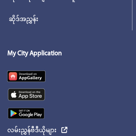
ဆိုဒ်အညွှန်း
My City Application
လမ်းညွှန်ဗီဒီယိုများ