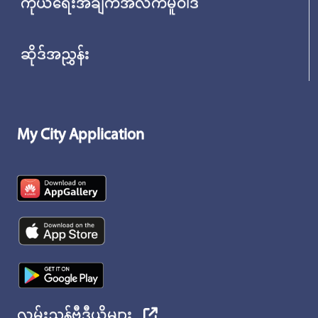
ကိုယ်ရေးအချက်အလက်မူဝါဒ
ဆိုဒ်အညွှန်း
My City Application
လမ်းညွှန်ဗီဒီယိုများ