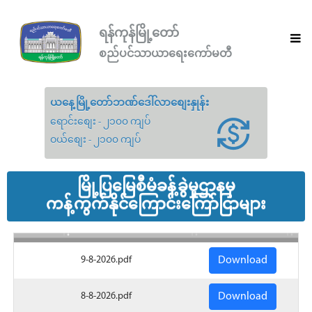
ရန်ကုန်မြို့တော်
စည်ပင်သာယာရေးကော်မတီ
ယနေ့မြို့တော်ဘဏ်ဒေါ်လာစျေးနှုန်း
ရောင်းစျေး - ၂၁၀၀ ကျပ်
ဝယ်စျေး - ၂၁၀၀ ကျပ်
မြို့ပြမြေစီမံခန့်ခွဲမှုဌာနမှ
ကန့်ကွက်နိုင်ကြောင်းကြော်ငြာများ
9-8-2026.pdf
8-8-2026.pdf