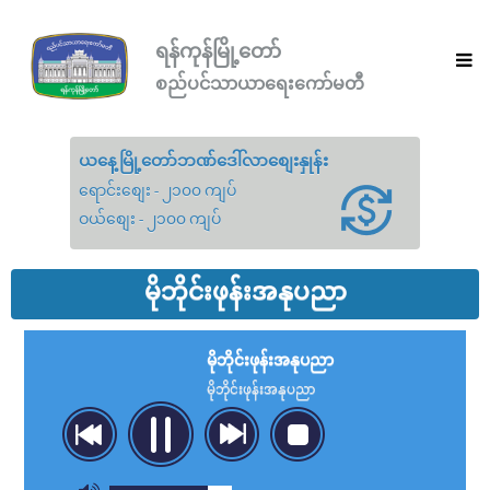
ရန်ကုန်မြို့တော်
စည်ပင်သာယာရေးကော်မတီ
ယနေ့မြို့တော်ဘဏ်ဒေါ်လာစျေးနှုန်း
ရောင်းစျေး - ၂၁၀၀ ကျပ်
ဝယ်စျေး - ၂၁၀၀ ကျပ်
မိုဘိုင်းဖုန်းအနုပညာ
မိုဘိုင်းဖုန်းအနုပညာ
မိုဘိုင်းဖုန်းအနုပညာ