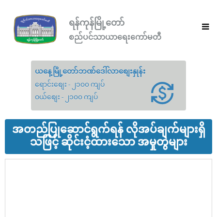
ရန်ကုန်မြို့တော်
စည်ပင်သာယာရေးကော်မတီ
ယနေ့မြို့တော်ဘဏ်ဒေါ်လာစျေးနှုန်း
ရောင်းစျေး - ၂၁၀၀ ကျပ်
ဝယ်စျေး - ၂၁၀၀ ကျပ်
အတည်ပြုဆောင်ရွက်ရန် လိုအပ်ချက်များရှိ
သဖြင့် ဆိုင်းငံ့ထားသော အမှုတွဲများ