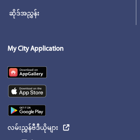
ဆိုဒ်အညွှန်း
My City Application
လမ်းညွှန်ဗီဒီယိုများ