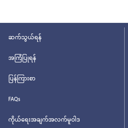
ဆက်သွယ်ရန်
အကြံပြုရန်
ပြန်ကြားစာ
FAQs
ကိုယ်ရေးအချက်အလက်မူဝါဒ