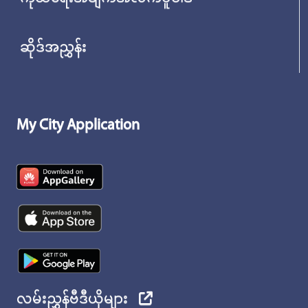
ဆိုဒ်အညွှန်း
My City Application
လမ်းညွှန်ဗီဒီယိုများ