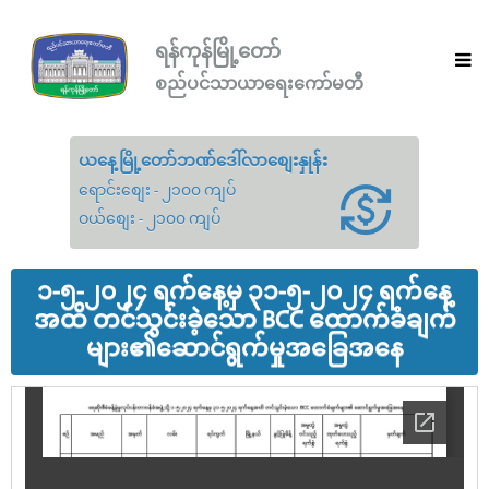
ရန်ကုန်မြို့တော်
စည်ပင်သာယာရေးကော်မတီ
ယနေ့မြို့တော်ဘဏ်ဒေါ်လာစျေးနှုန်း
ရောင်းစျေး - ၂၁၀၀ ကျပ်
ဝယ်စျေး - ၂၁၀၀ ကျပ်
၁-၅-၂၀၂၄ ရက်နေ့မှ ၃၁-၅-၂၀၂၄ ရက်နေ့
အထိ တင်သွင်းခဲ့သော BCC ထောက်ခံချက်
များ၏ဆောင်ရွက်မှုအခြေအနေ