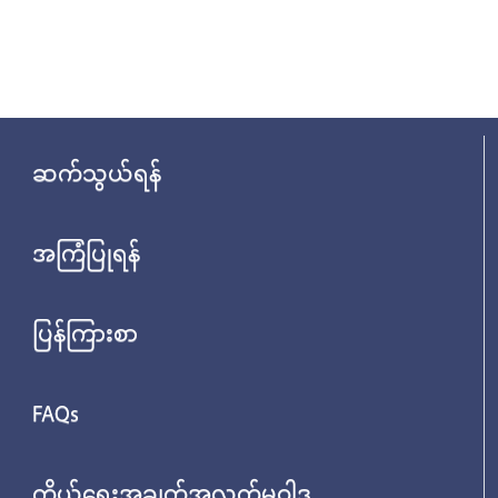
ဆက်သွယ်ရန်
အကြံပြုရန်
ပြန်ကြားစာ
FAQs
ကိုယ်ရေးအချက်အလက်မူဝါဒ