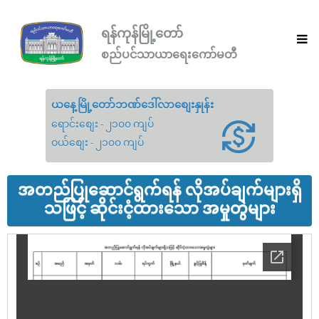
ရန်ကုန်မြို့တော်
စည်ပင်သာယာရေးကော်မတီ
ယနေ့မြို့တော်ဘဏ်ဒေါ်လာစျေးနှုန်း
ရောင်းစျေး - ၂၁၀၀ ကျပ်
ဝယ်စျေး - ၂၁၀၀ ကျပ်
အတည်ပြုဆောင်ရွက်ရန် လိုအပ်ချက်များရှိ
သဖြင့် ဆိုင်းငံ့ထားသော အမှုတွဲများ