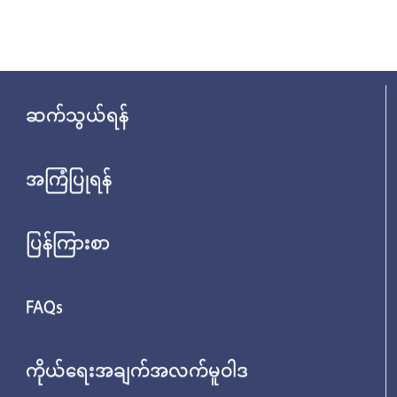
ဆက်သွယ်ရန်
အကြံပြုရန်
ပြန်ကြားစာ
FAQs
ကိုယ်ရေးအချက်အလက်မူဝါဒ