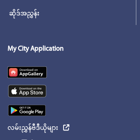
ဆိုဒ်အညွှန်း
My City Application
လမ်းညွှန်ဗီဒီယိုများ