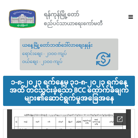
ရန်ကုန်မြို့တော်
စည်ပင်သာယာရေးကော်မတီ
ယနေ့မြို့တော်ဘဏ်ဒေါ်လာစျေးနှုန်း
ရောင်းစျေး - ၂၁၀၀ ကျပ်
ဝယ်စျေး - ၂၁၀၀ ကျပ်
၁-၈-၂၀၂၃ ရက်နေ့မှ ၃၁-၈-၂၀၂၃ ရက်နေ့
အထိ တင်သွင်းခဲ့သော BCC ထောက်ခံချက်
များ၏ဆောင်ရွက်မှုအခြေအနေ