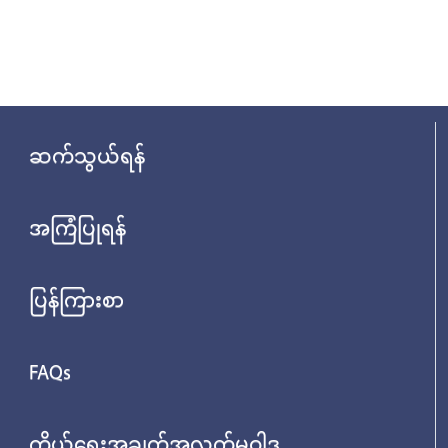
ဆက်သွယ်ရန်
အကြံပြုရန်
ပြန်ကြားစာ
FAQs
ကိုယ်ရေးအချက်အလက်မူဝါဒ