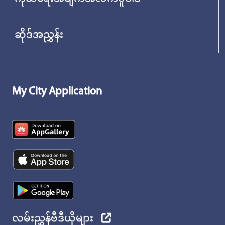
ဆိုဒ်အညွှန်း
My City Application
လမ်းညွှန်ဗီဒီယိုများ