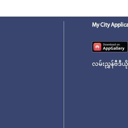
My City Applic
လမ်းညွှန်ဗီဒီယိ