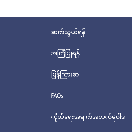
ဆက်သွယ်ရန်
အကြံပြုရန်
ပြန်ကြားစာ
FAQs
ကိုယ်ရေးအချက်အလက်မူဝါဒ