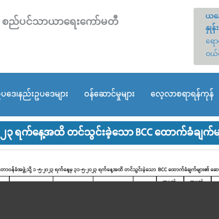
ယနေ
တော် စည်ပင်သာယာရေးကော်မတီ
နှုန်း
ရောင
ဝယ်
ပဒေ၊နည်းဥပဒေများ
ဝန်ဆောင်မှုများ
လေ့လာစရာရန်ကုန်
၀၂၃ ရက်နေ့အထိ တင်သွင်းခဲ့သော BCC ထောက်ခံချက