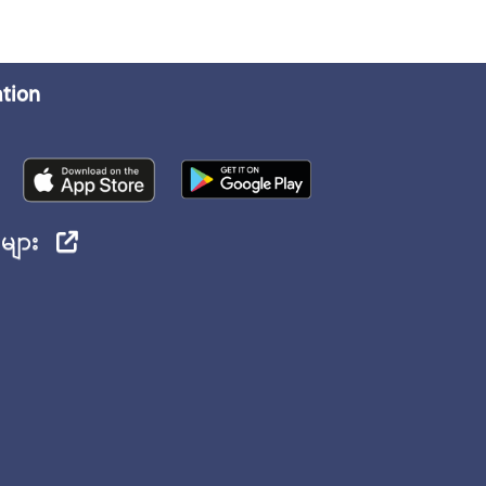
ation
ုများ