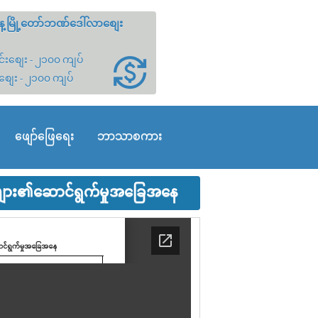
့မြို့တော်ဘဏ်ဒေါ်လာစျေး
်းစျေး - ၂၁၀၀ ကျပ်
စျေး - ၂၁၀၀ ကျပ်
ဖျော်ဖြေရေး
ဘာသာစကား
်များ၏ဆောင်ရွက်မှုအခြေအနေ