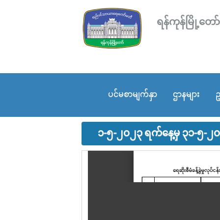
ရန်ကုန်မြို့
ပင်မစာမျက်နှာ
ဌာနများ
ဥ
၁-၅-၂၀၂၃ ရက်နေ့မှ ၃၁-၅-၂