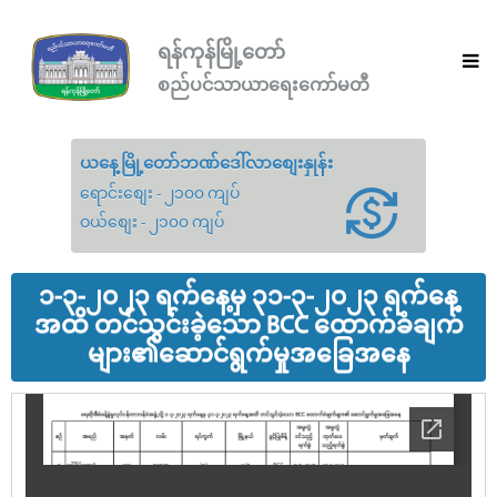
ရန်ကုန်မြို့တော်
စည်ပင်သာယာရေးကော်မတီ
ယနေ့မြို့တော်ဘဏ်ဒေါ်လာစျေးနှုန်း
ရောင်းစျေး - ၂၁၀၀ ကျပ်
ဝယ်စျေး - ၂၁၀၀ ကျပ်
၁-၃-၂၀၂၃ ရက်နေ့မှ ၃၁-၃-၂၀၂၃ ရက်နေ့
အထိ တင်သွင်းခဲ့သော BCC ထောက်ခံချက်
များ၏ဆောင်ရွက်မှုအခြေအနေ