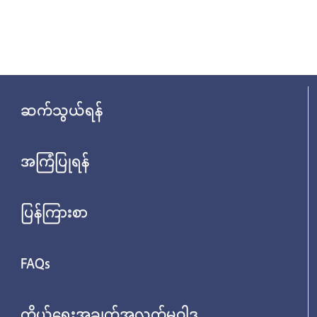
ဆက်သွယ်ရန်
အကြံပြုရန်
ပြန်ကြားစာ
FAQs
ကိုယ်ရေးအချက်အလက်မူဝါဒ