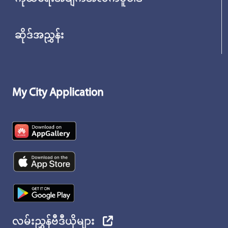
ဆိုဒ်အညွှန်း
My City Application
လမ်းညွှန်ဗီဒီယိုများ