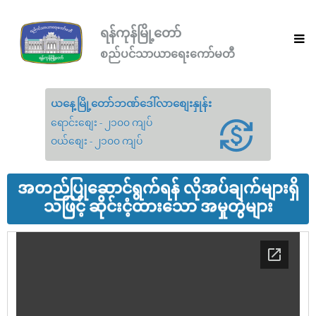
ရန်ကုန်မြို့တော်
စည်ပင်သာယာရေးကော်မတီ
ယနေ့မြို့တော်ဘဏ်ဒေါ်လာစျေးနှုန်း
ရောင်းစျေး - ၂၁၀၀ ကျပ်
ဝယ်စျေး - ၂၁၀၀ ကျပ်
အတည်ပြုဆောင်ရွက်ရန် လိုအပ်ချက်များရှိ
သဖြင့် ဆိုင်းငံ့ထားသော အမှုတွဲများ