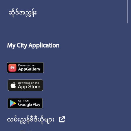
ဆိုဒ်အညွှန်း
My City Application
လမ်းညွှန်ဗီဒီယိုများ