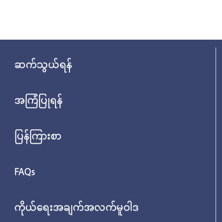
ဆက်သွယ်ရန်
အကြံပြုရန်
ပြန်ကြားစာ
FAQs
ကိုယ်ရေးအချက်အလက်မူဝါဒ