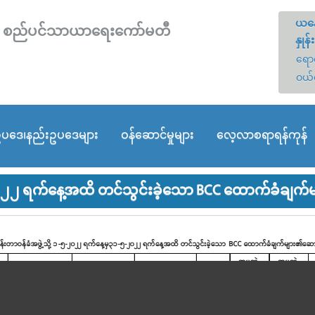
ယနေ
တော် စည်ပင်သာယာရေးကော်မတီ
နှုန်း
ရောင
ဝယ်
ပဒေ၊နည်းဥပဒေများ
ဝန်ဆောင်မှုများ
လေ့လာစရာရန်ကုန်
၀၂၂ ရက်နေ့အထိ တင်သွင်းခဲ့သော BCC ထောက်ခံချက