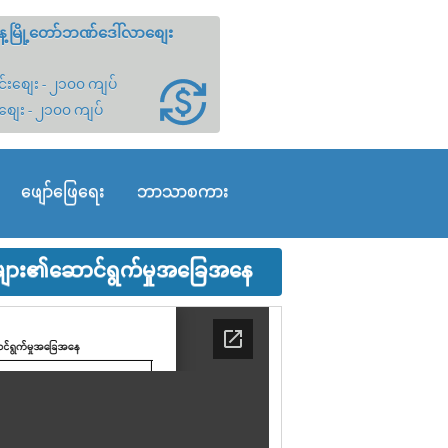
့မြို့တော်ဘဏ်ဒေါ်လာစျေး
်းစျေး - ၂၁၀၀ ကျပ်
စျေး - ၂၁၀၀ ကျပ်
ဖျော်ဖြေရေး
ဘာသာစကား
်များ၏ဆောင်ရွက်မှုအခြေအနေ