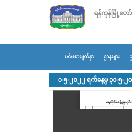
ရန်ကုန်မြို့
ပင်မစာမျက်နှာ
ဌာနများ
ဥ
၁-၅-၂၀၂၂ ရက်နေ့မှ ၃၁-၅-၂