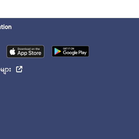
ation
ုများ