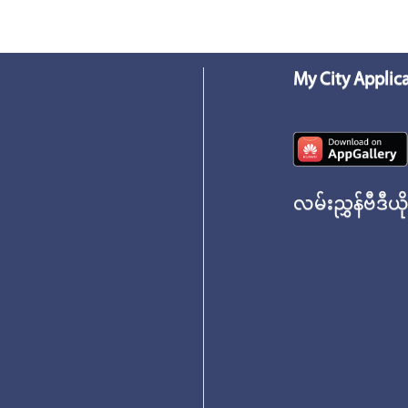
My City Applic
လမ်းညွှန်ဗီဒီယိ