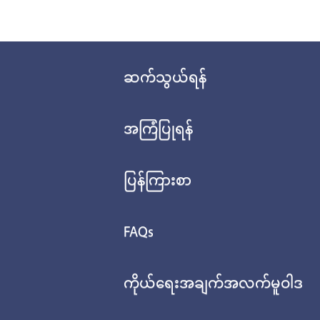
ဆက်သွယ်ရန်
အကြံပြုရန်
ပြန်ကြားစာ
FAQs
ကိုယ်ရေးအချက်အလက်မူဝါဒ