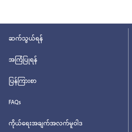
ဆက်သွယ်ရန်
အကြံပြုရန်
ပြန်ကြားစာ
FAQs
ကိုယ်ရေးအချက်အလက်မူဝါဒ