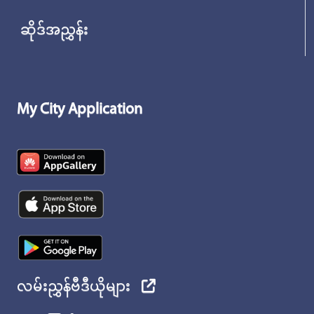
ဆိုဒ်အညွှန်း
My City Application
လမ်းညွှန်ဗီဒီယိုများ