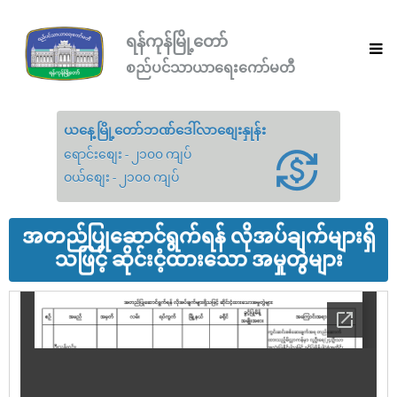
ရန်ကုန်မြို့တော်
စည်ပင်သာယာရေးကော်မတီ
ယနေ့မြို့တော်ဘဏ်ဒေါ်လာစျေးနှုန်း
ရောင်းစျေး - ၂၁၀၀ ကျပ်
ဝယ်စျေး - ၂၁၀၀ ကျပ်
အတည်ပြုဆောင်ရွက်ရန် လိုအပ်ချက်များရှိ
သဖြင့် ဆိုင်းငံ့ထားသော အမှုတွဲများ