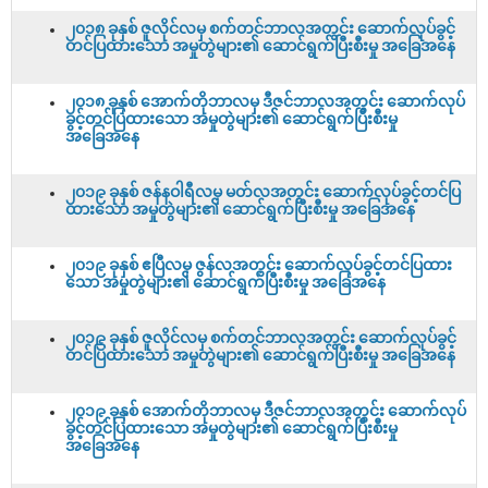
၂၀၁၈ ခုနှစ် ဇူလိုင်လမှ စက်တင်ဘာလအတွင်း ဆောက်လုပ်ခွင့်
တင်ပြထားသော အမှုတွဲများ၏ ဆောင်ရွက်ပြီးစီးမှု အခြေအနေ
၂၀၁၈ ခုနှစ် အောက်တိုဘာလမှ ဒီဇင်ဘာလအတွင်း ဆောက်လုပ်
ခွင့်တင်ပြထားသော အမှုတွဲများ၏ ဆောင်ရွက်ပြီးစီးမှု
အခြေအနေ
၂၀၁၉ ခုနှစ် ဇန်နဝါရီလမှ မတ်လအတွင်း ဆောက်လုပ်ခွင့်တင်ပြ
ထားသော အမှုတွဲများ၏ ဆောင်ရွက်ပြီးစီးမှု အခြေအနေ
၂၀၁၉ ခုနှစ် ဧပြီလမှ ဇွန်လအတွင်း ဆောက်လုပ်ခွင့်တင်ပြထား
သော အမှုတွဲများ၏ ဆောင်ရွက်ပြီးစီးမှု အခြေအနေ
၂၀၁၉ ခုနှစ် ဇူလိုင်လမှ စက်တင်ဘာလအတွင်း ဆောက်လုပ်ခွင့်
တင်ပြထားသော အမှုတွဲများ၏ ဆောင်ရွက်ပြီးစီးမှု အခြေအနေ
၂၀၁၉ ခုနှစ် အောက်တိုဘာလမှ ဒီဇင်ဘာလအတွင်း ဆောက်လုပ်
ခွင့်တင်ပြထားသော အမှုတွဲများ၏ ဆောင်ရွက်ပြီးစီးမှု
အခြေအနေ