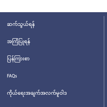
ဆက်သွယ်ရန်
အကြံပြုရန်
ပြန်ကြားစာ
FAQs
ကိုယ်ရေးအချက်အလက်မူဝါဒ