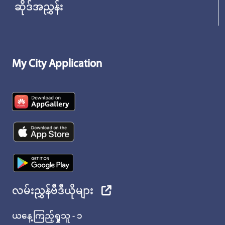
ဆိုဒ်အညွှန်း
My City Application
လမ်းညွှန်ဗီဒီယိုများ
ယနေ့ကြည့်ရှုသူ - ၁