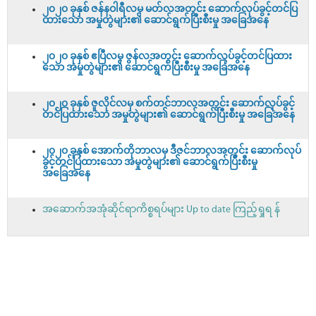
၂၀၂၀ ခုနှစ် ဇန်နဝါရီလမှ မတ်လအတွင်း ဆောက်လုပ်ခွင့်တင်ပြ
ထားသော အမှုတွဲများ၏ ဆောင်ရွက်ပြီးစီးမှု အခြေအနေ
၂၀၂၀ ခုနှစ် ဧပြီလမှ ဇွန်လအတွင်း ဆောက်လုပ်ခွင့်တင်ပြထား
သော အမှုတွဲများ၏ ဆောင်ရွက်ပြီးစီးမှု အခြေအနေ
၂၀၂၀ ခုနှစ် ဇူလိုင်လမှ စက်တင်ဘာလအတွင်း ဆောက်လုပ်ခွင့်
တင်ပြထားသော အမှုတွဲများ၏ ဆောင်ရွက်ပြီးစီးမှု အခြေအနေ
၂၀၂၀ ခုနှစ် အောက်တိုဘာလမှ ဒီဇင်ဘာလအတွင်း ဆောက်လုပ်
ခွင့်တင်ပြထားသော အမှုတွဲများ၏ ဆောင်ရွက်ပြီးစီးမှု
အခြေအနေ
အဆောက်အအုံဆိုင်ရာကိစ္စရပ်များ Up to date ကြည့်ရှုရ န်