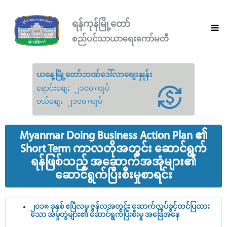
ရန်ကုန်မြို့တော်
စည်ပင်သာယာရေးကော်မတီ
ယနေ့မြို့တော်ဘဏ်ဒေါ်လာစျေးနှုန်း
ရောင်းစျေး - ၂၁၀၀ ကျပ်
ဝယ်စျေး - ၂၁၀၀ ကျပ်
Myanmar Doing Business Action Plan ၏
Short Term ကာလတိုအတွင်း ဆောင်ရွက်
ရန်ဖြစ်သည့် အဆောက်အအုံများ၏
ဆောင်ရွက်ပြီးစီးမှုစာရင်း
၂၀၁၈ ခုနှစ် ဧပြီလမှ ဇွန်လအတွင်း ဆောက်လုပ်ခွင့်တင်ပြထား
သော အမှုတွဲများ၏ ဆောင်ရွက်ပြီးစီးမှု အခြေအနေ