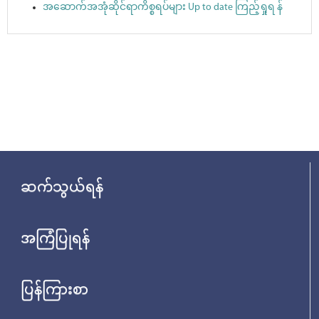
အဆောက်အအုံဆိုင်ရာကိစ္စရပ်များ Up to date ကြည့်ရှုရ န်
ဆက်သွယ်ရန်
အကြံပြုရန်
ပြန်ကြားစာ