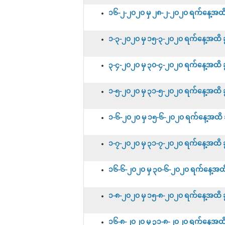
၁၆-၂-၂၀၂၀ မှ ၂၈-၂-၂၀၂၀ ရက်နေ့အထိ ခွ
၁-၃-၂၀၂၀ မှ ၁၅-၃-၂၀၂၀ ရက်နေ့အထိ ခွင
၃-၄-၂၀၂၀ မှ ၃၀-၄-၂၀၂၀ ရက်နေ့အထိ ခွင
၁-၅-၂၀၂၀ မှ ၃၁-၅-၂၀၂၀ ရက်နေ့အထိ ခွင
၁-၆-၂၀၂၀ မှ ၁၅-၆-၂၀၂၀ ရက်နေ့အထိ ခွင
၁-၇-၂၀၂၀ မှ ၃၁-၇-၂၀၂၀ ရက်နေ့အထိ ခွင
၁၆-၆-၂၀၂၀ မှ ၃၀-၆-၂၀၂၀ ရက်နေ့အထိ ခွ
၁-၈-၂၀၂၀ မှ ၁၅-၈-၂၀၂၀ ရက်နေ့အထိ ခွင
၁၆-၈-၂၀၂၀ မှ ၃၁-၈-၂၀၂၀ ရက်နေ့အထိ ခွ