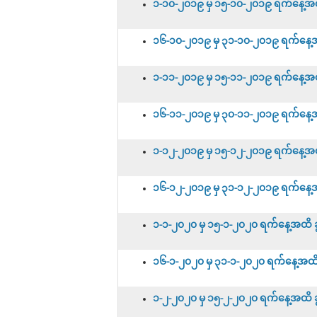
၁-၁၀-၂၀၁၉ မှ ၁၅-၁၀-၂၀၁၉ ရက်နေ့အထိ 
၁၆-၁၀-၂၀၁၉ မှ ၃၁-၁၀-၂၀၁၉ ရက်နေ့အထိ
၁-၁၁-၂၀၁၉ မှ ၁၅-၁၁-၂၀၁၉ ရက်နေ့အထိ 
၁၆-၁၁-၂၀၁၉ မှ ၃၀-၁၁-၂၀၁၉ ရက်နေ့အထိ
၁-၁၂-၂၀၁၉ မှ ၁၅-၁၂-၂၀၁၉ ရက်နေ့အထိ 
၁၆-၁၂-၂၀၁၉ မှ ၃၁-၁၂-၂၀၁၉ ရက်နေ့အထိ
၁-၁-၂၀၂၀ မှ ၁၅-၁-၂၀၂၀ ရက်နေ့အထိ ခွင
၁၆-၁-၂၀၂၀ မှ ၃၁-၁-၂၀၂၀ ရက်နေ့အထိ ခွ
၁-၂-၂၀၂၀ မှ ၁၅-၂-၂၀၂၀ ရက်နေ့အထိ ခွင