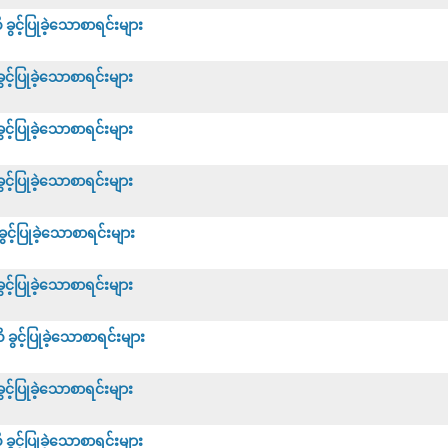
င့်ပြုခဲ့သောစာရင်းများ
့်ပြုခဲ့သောစာရင်းများ
့်ပြုခဲ့သောစာရင်းများ
့်ပြုခဲ့သောစာရင်းများ
့်ပြုခဲ့သောစာရင်းများ
့်ပြုခဲ့သောစာရင်းများ
င့်ပြုခဲ့သောစာရင်းများ
့်ပြုခဲ့သောစာရင်းများ
င့်ပြုခဲ့သောစာရင်းများ