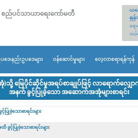
ယနေ
တော် စည်ပင်သာယာရေးကော်မတီ
နှုန်း
ရောင
ဝယ်
ပဒေ၊နည်းဥပဒေများ
ဝန်ဆောင်မှုများ
လေ့လာစရာရန်ကုန်
သို့ မြေပိုင်ဆိုင်မှုအရပ်စာချုပ်ဖြင့် လာရောက်လ
အနက် ခွင့်ပြုခဲ့သော အဆောက်အအုံများစာရင်း
့်ပြုခဲ့သောစာရင်းများ
 ခွင့်ပြုခဲ့သောစာရင်းများ