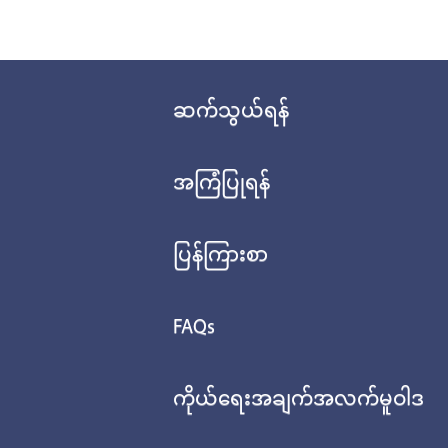
ဆက်သွယ်ရန်
အကြံပြုရန်
ပြန်ကြားစာ
FAQs
ကိုယ်ရေးအချက်အလက်မူဝါဒ