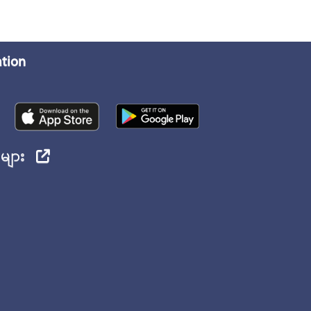
ation
ုများ