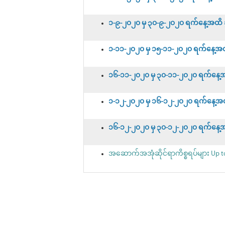
၁-၉-၂၀၂၀ မှ ၃၀-၉-၂၀၂၀ ရက်နေ့အထိ ခွင
၁-၁၁-၂၀၂၀ မှ ၁၅-၁၁-၂၀၂၀ ရက်နေ့အထိ ခ
၁၆-၁၁-၂၀၂၀ မှ ၃၀-၁၁-၂၀၂၀ ရက်နေ့အထိ
၁-၁၂-၂၀၂၀ မှ ၁၆-၁၂-၂၀၂၀ ရက်နေ့အထိ ခ
၁၆-၁၂-၂၀၂၀ မှ ၃၀-၁၂-၂၀၂၀ ရက်နေ့အထိ
အဆောက်အအုံဆိုင်ရာကိစ္စရပ်များ Up to 