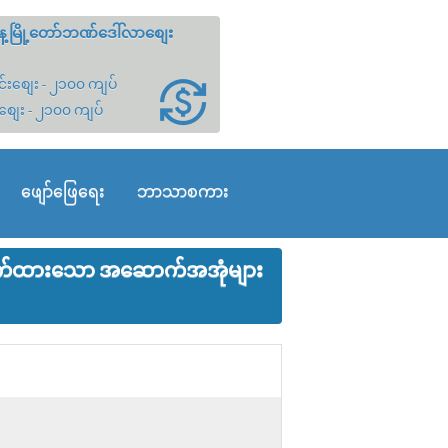
့မြို့တော်ဘဏ်ဒေါ်လာစျေး
်းစျေး - ၂၁၀၀ ကျပ်
စျေး - ၂၁၀၀ ကျပ်
ဖျော်ဖြေရေး
ဘာသာစကား
ျှောက်ထားသော အဆောက်အအုံများ