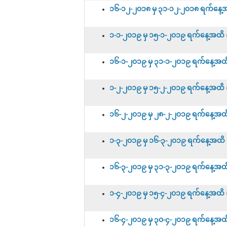
၁၆-၁၂-၂၀၁၈ မှ ၃၁-၁၂-၂၀၁၈ ရက်နေ့အထိ
၁-၁-၂၀၁၉ မှ ၁၅-၁-၂၀၁၉ ရက်နေ့အထိ ခွင
၁၆-၁-၂၀၁၉ မှ ၃၁-၁-၂၀၁၉ ရက်နေ့အထိ ခွ
၁-၂-၂၀၁၉ မှ ၁၅-၂-၂၀၁၉ ရက်နေ့အထိ ခွင
၁၆-၂-၂၀၁၉ မှ ၂၈-၂-၂၀၁၉ ရက်နေ့အထိ ခွ
၁-၃-၂၀၁၉ မှ ၁၆-၃-၂၀၁၉ ရက်နေ့အထိ ခွင
၁၆-၃-၂၀၁၉ မှ ၃၁-၃-၂၀၁၉ ရက်နေ့အထိ ခွ
၁-၄-၂၀၁၉ မှ ၁၅-၄-၂၀၁၉ ရက်နေ့အထိ ခွင
၁၆-၄-၂၀၁၉ မှ ၃၀-၄-၂၀၁၉ ရက်နေ့အထိ ခွ