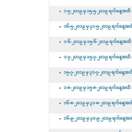
၁-၅-၂၀၁၉ မှ ၁၅-၅-၂၀၁၉ ရက်နေ့အထိ ခွင
၁၆-၅-၂၀၁၉ မှ ၃၁-၅-၂၀၁၉ ရက်နေ့အထိ ခွ
၁-၆-၂၀၁၉ မှ ၁၅-၆-၂၀၁၉ ရက်နေ့အထိ ခွင
၁-၇-၂၀၁၉ မှ ၁၅-၇-၂၀၁၉ ရက်နေ့အထိ ခွင
၁၅-၇-၂၀၁၉ မှ ၃၁-၇-၂၀၁၉ ရက်နေ့အထိ ခွ
၁-၈-၂၀၁၉ မှ ၁၅-၈-၂၀၁၉ ရက်နေ့အထိ ခွင
၁၆-၈-၂၀၁၉ မှ ၃၁-၈-၂၀၁၉ ရက်နေ့အထိ ခွ
၁၆-၉-၂၀၁၉ မှ ၃၀-၉-၂၀၁၉ ရက်နေ့အထိ ခ