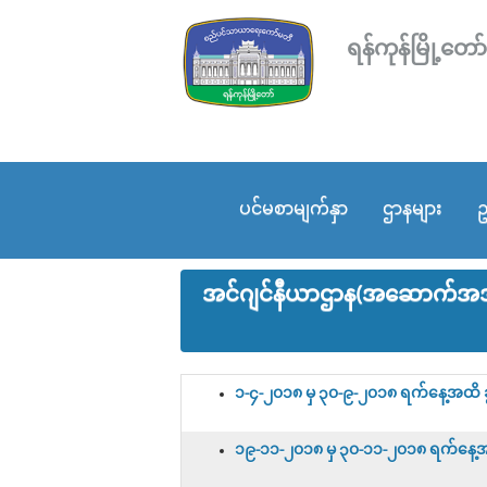
ရန်ကုန်မြို့
ပင်မစာမျက်နှာ
ဌာနများ
ဥ
အင်ဂျင်နီယာဌာန(အဆောက်အအုံ)
၁-၄-၂၀၁၈ မှ ၃၀-၉-၂၀၁၈ ရက်နေ့အထိ ခွင
၁၉-၁၁-၂၀၁၈ မှ ၃၀-၁၁-၂၀၁၈ ရက်နေ့အထိ