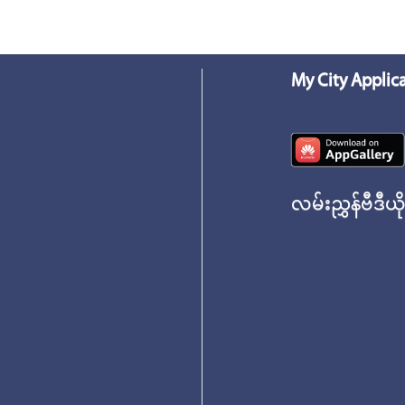
My City Applic
လမ်းညွှန်ဗီဒီယိ