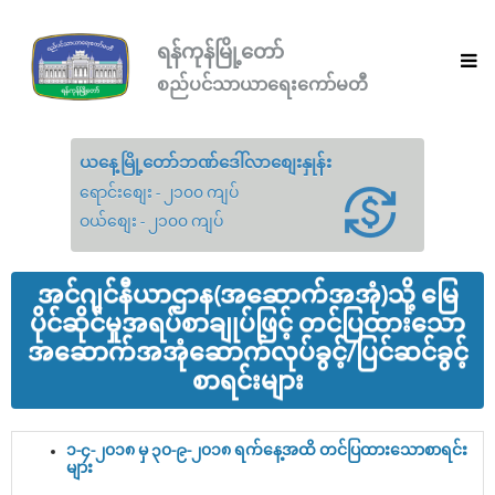
ရန်ကုန်မြို့တော်
စည်ပင်သာယာရေးကော်မတီ
ယနေ့မြို့တော်ဘဏ်ဒေါ်လာစျေးနှုန်း
ရောင်းစျေး - ၂၁၀၀ ကျပ်
ဝယ်စျေး - ၂၁၀၀ ကျပ်
အင်ဂျင်နီယာဌာန(အဆောက်အအုံ)သို့ မြေ
ပိုင်ဆိုင်မှုအရပ်စာချုပ်ဖြင့် တင်ပြထားသော
အဆောက်အအုံဆောက်လုပ်ခွင့်/ပြင်ဆင်ခွင့်
စာရင်းများ
၁-၄-၂၀၁၈ မှ ၃၀-၉-၂၀၁၈ ရက်နေ့အထိ တင်ပြထားသောစာရင်း
များ