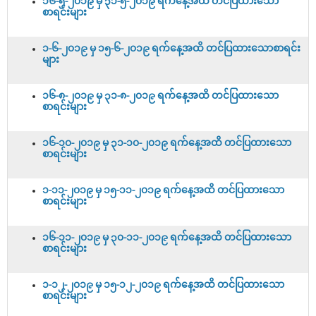
၁၆-၅-၂၀၁၉ မှ ၃၁-၅-၂၀၁၉ ရက်နေ့အထိ တင်ပြထားသော
စာရင်းများ
၁-၆-၂၀၁၉ မှ ၁၅-၆-၂၀၁၉ ရက်နေ့အထိ တင်ပြထားသောစာရင်း
များ
၁၆-၈-၂၀၁၉ မှ ၃၁-၈-၂၀၁၉ ရက်နေ့အထိ တင်ပြထားသော
စာရင်းများ
၁၆-၁၀-၂၀၁၉ မှ ၃၁-၁၀-၂၀၁၉ ရက်နေ့အထိ တင်ပြထားသော
စာရင်းများ
၁-၁၁-၂၀၁၉ မှ ၁၅-၁၁-၂၀၁၉ ရက်နေ့အထိ တင်ပြထားသော
စာရင်းများ
၁၆-၁၁-၂၀၁၉ မှ ၃၀-၁၁-၂၀၁၉ ရက်နေ့အထိ တင်ပြထားသော
စာရင်းများ
၁-၁၂-၂၀၁၉ မှ ၁၅-၁၂-၂၀၁၉ ရက်နေ့အထိ တင်ပြထားသော
စာရင်းများ