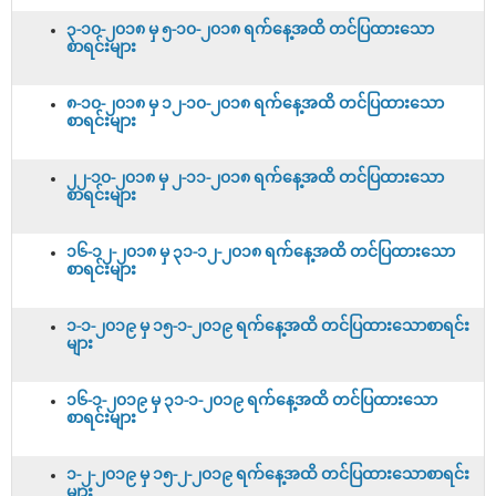
၃-၁၀-၂၀၁၈ မှ ၅-၁၀-၂၀၁၈ ရက်နေ့အထိ တင်ပြထားသော
စာရင်းများ
၈-၁၀-၂၀၁၈ မှ ၁၂-၁၀-၂၀၁၈ ရက်နေ့အထိ တင်ပြထားသော
စာရင်းများ
၂၂-၁၀-၂၀၁၈ မှ ၂-၁၁-၂၀၁၈ ရက်နေ့အထိ တင်ပြထားသော
စာရင်းများ
၁၆-၁၂-၂၀၁၈ မှ ၃၁-၁၂-၂၀၁၈ ရက်နေ့အထိ တင်ပြထားသော
စာရင်းများ
၁-၁-၂၀၁၉ မှ ၁၅-၁-၂၀၁၉ ရက်နေ့အထိ တင်ပြထားသောစာရင်း
များ
၁၆-၁-၂၀၁၉ မှ ၃၁-၁-၂၀၁၉ ရက်နေ့အထိ တင်ပြထားသော
စာရင်းများ
၁-၂-၂၀၁၉ မှ ၁၅-၂-၂၀၁၉ ရက်နေ့အထိ တင်ပြထားသောစာရင်း
များ