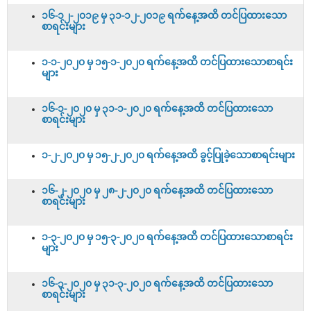
၁၆-၁၂-၂၀၁၉ မှ ၃၁-၁၂-၂၀၁၉ ရက်နေ့အထိ တင်ပြထားသော
စာရင်းများ
၁-၁-၂၀၂၀ မှ ၁၅-၁-၂၀၂၀ ရက်နေ့အထိ တင်ပြထားသောစာရင်း
များ
၁၆-၁-၂၀၂၀ မှ ၃၁-၁-၂၀၂၀ ရက်နေ့အထိ တင်ပြထားသော
စာရင်းများ
၁-၂-၂၀၂၀ မှ ၁၅-၂-၂၀၂၀ ရက်နေ့အထိ ခွင့်ပြုခဲ့သောစာရင်းများ
၁၆-၂-၂၀၂၀ မှ ၂၈-၂-၂၀၂၀ ရက်နေ့အထိ တင်ပြထားသော
စာရင်းများ
၁-၃-၂၀၂၀ မှ ၁၅-၃-၂၀၂၀ ရက်နေ့အထိ တင်ပြထားသောစာရင်း
များ
၁၆-၃-၂၀၂၀ မှ ၃၁-၃-၂၀၂၀ ရက်နေ့အထိ တင်ပြထားသော
စာရင်းများ