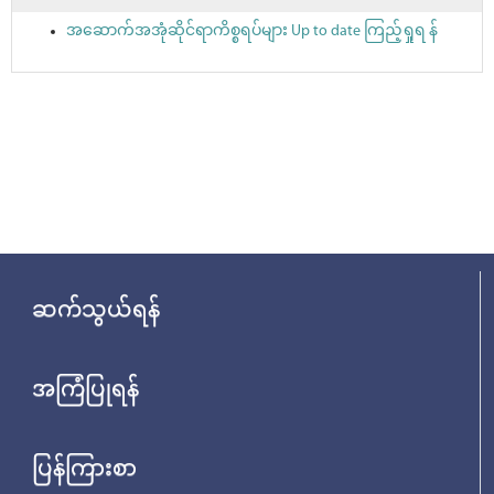
အဆောက်အအုံဆိုင်ရာကိစ္စရပ်များ Up to date ကြည့်ရှုရ န်
ဆက်သွယ်ရန်
အကြံပြုရန်
ပြန်ကြားစာ