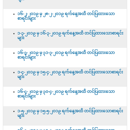
၁၆-၂-၂၀၁၉ မှ ၂၈-၂-၂၀၁၉ ရက်နေ့အထိ တင်ပြထားသော
စာရင်းများ
၁-၃-၂၀၁၉ မှ ၁၆-၃-၂၀၁၉ ရက်နေ့အထိ တင်ပြထားသောစာရင်း
များ
၁၆-၃-၂၀၁၉ မှ ၃၁-၃-၂၀၁၉ ရက်နေ့အထိ တင်ပြထားသော
စာရင်းများ
၁-၄-၂၀၁၉ မှ ၁၅-၄-၂၀၁၉ ရက်နေ့အထိ တင်ပြထားသောစာရင်း
များ
၁၆-၄-၂၀၁၉ မှ ၃၀-၄-၂၀၁၉ ရက်နေ့အထိ တင်ပြထားသော
စာရင်းများ
၁-၅-၂၀၁၉ မှ ၁၅-၅-၂၀၁၉ ရက်နေ့အထိ တင်ပြထားသောစာရင်း
များ