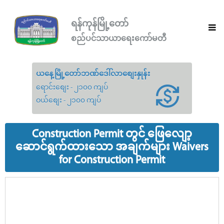
ရန်ကုန်မြို့တော်
စည်ပင်သာယာရေးကော်မတီ
ယနေ့မြို့တော်ဘဏ်ဒေါ်လာစျေးနှုန်း
ရောင်းစျေး - ၂၁၀၀ ကျပ်
ဝယ်စျေး - ၂၁၀၀ ကျပ်
Construction Permit တွင် ဖြေလျော့
ဆောင်ရွက်ထားသော အချက်များ Waivers
for Construction Permit