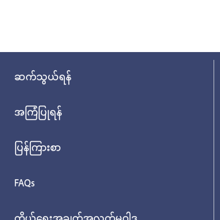
ဆက်သွယ်ရန်
အကြံပြုရန်
ပြန်ကြားစာ
FAQs
ကိုယ်ရေးအချက်အလက်မူဝါဒ