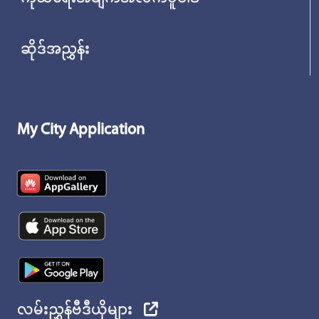
ဆိုဒ်အညွှန်း
My City Application
လမ်းညွှန်ဗီဒီယိုများ