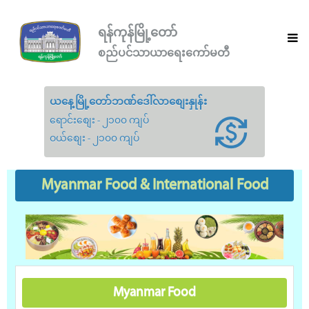
ရန်ကုန်မြို့တော်
စည်ပင်သာယာရေးကော်မတီ
ယနေ့မြို့တော်ဘဏ်ဒေါ်လာစျေးနှုန်း
ရောင်းစျေး - ၂၁၀၀ ကျပ်
ဝယ်စျေး - ၂၁၀၀ ကျပ်
Myanmar Food
& International Food
Myanmar Food