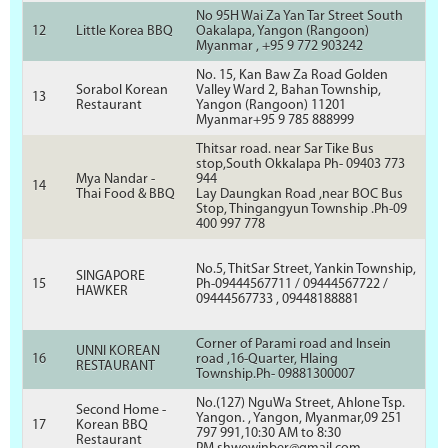
No 95H Wai Za Yan Tar Street South
12
Little Korea BBQ
Oakalapa, Yangon (Rangoon)
Myanmar , +95 9 772 903242
No. 15, Kan Baw Za Road Golden
Sorabol Korean
Valley Ward 2, Bahan Township,
13
Restaurant
Yangon (Rangoon) 11201
Myanmar+95 9 785 888999
Thitsar road. near Sar Tike Bus
stop,South Okkalapa Ph- 09403 773
Mya Nandar -
944
14
Thai Food & BBQ
Lay Daungkan Road ,near BOC Bus
Stop, Thingangyun Township .Ph-09
400 997 778
No.5, ThitSar Street, Yankin Township,
SINGAPORE
15
Ph-09444567711 / 09444567722 /
HAWKER
09444567733 , 09448188881
Corner of Parami road and Insein
UNNI KOREAN
16
road ,16-Quarter, Hlaing
RESTAURANT
Township.Ph- 09881300007
No.(127) NguWa Street, Ahlone Tsp.
Second Home -
Yangon. , Yangon, Myanmar,09 251
17
Korean BBQ
797 991,10:30 AM to 8:30
Restaurant