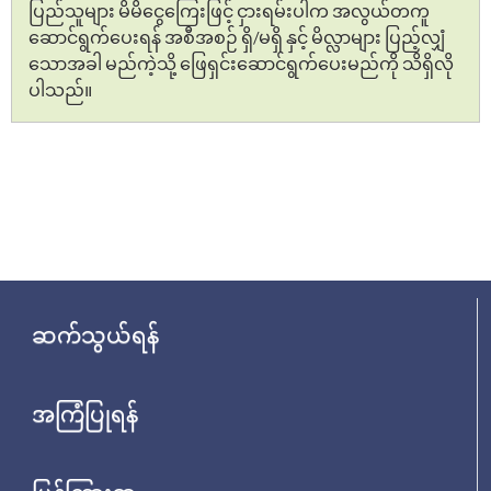
ပြည်သူများ မိမိငွေကြေးဖြင့် ငှားရမ်းပါက အလွယ်တကူ
ဆောင်ရွက်ပေးရန် အစီအစဉ် ရှိ/မရှိ နှင့် မိလ္လာများ ပြည့်လျှံ
သောအခါ မည်ကဲ့သို့ ဖြေရှင်းဆောင်ရွက်ပေးမည်ကို သိရှိလို
ပါသည်။
ဆက်သွယ်ရန်
အကြံပြုရန်