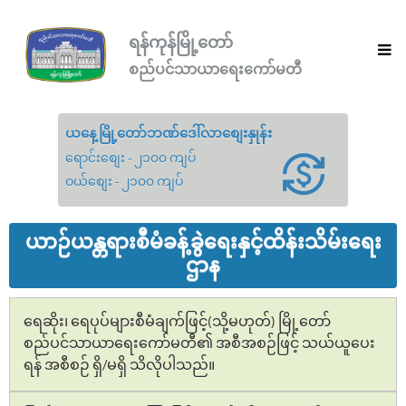
ရန်ကုန်မြို့တော်
စည်ပင်သာယာရေးကော်မတီ
ယနေ့မြို့တော်ဘဏ်ဒေါ်လာစျေးနှုန်း
ရောင်းစျေး - ၂၁၀၀ ကျပ်
ဝယ်စျေး - ၂၁၀၀ ကျပ်
ယာဉ်ယန္တရားစီမံခန့်ခွဲရေးနှင့်ထိန်းသိမ်းရေး
ဌာန
ရေဆိုး၊ ရေပုပ်များစီမံချက်ဖြင့်(သို့မဟုတ်) မြို့တော်
စည်ပင်သာယာရေးကော်မတီ၏ အစီအစဉ်ဖြင့် သယ်ယူပေး
ရန် အစီစဉ် ရှိ/မရှိ သိလိုပါသည်။