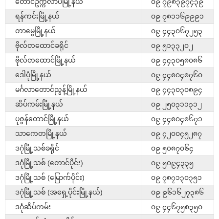
တောင်ဥက္ကလာပမြို့နယ်
၀၉ ၇၉၈၃၉၇၄၃၉
ရန်ကင်းမြို့နယ်
၀၉ ၇၈၁၁၆၉၉၉၁
တာမွေမြို့နယ်
၀၉ ၄၄၃၀၆၇၂၅၃
ဗိုလ်တထောင်ခရိုင်
၀၉ ၅၁၃၃၂၀၂
ဗိုလ်တထောင်မြို့နယ်
၀၉ ၄၄၃၀၅၈၀၈၆
ဒေါပုံမြို့နယ်
၀၉ ၄၄၈၀၄၈၇၆၀
မင်္ဂလာတောင်ညွန့်မြို့နယ်
၀၉ ၄၄၃၀၃၀၈၉၄
ဆိပ်ကမ်းမြို့နယ်
၀၉ ၂၅၀၃၁၁၃၁၂
ပုဇွန်တောင်မြို့နယ်
၀၉ ၄၄၈၀၄၈၆၇၁
သာကေတမြို့နယ်
၀၉ ၄၂၀၀၄၅၂၈၇
ဒဂုံမြို့သစ်ခရိုင်
၀၉ ၅၀၈၇၀၆၄
ဒဂုံမြို့သစ် (တောင်ပိုင်း)
၀၉ ၅၀၉၄၃၃၅
ဒဂုံမြို့သစ် (မြောက်ပိုင်း)
၀၉ ၇၈၇၁၃၀၃၅၁
ဒဂုံမြို့သစ် (အရှေ့ပိုင်းမြို့နယ်)
၀၉ ၉၆၁၆၂၇၃၈၆
ဒဂုံဆိပ်ကမ်း
၀၉ ၄၄၆၇၅၈၃၅၀