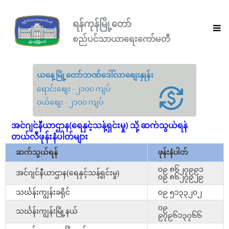
ရန်ကုန်မြို့တော်
စည်ပင်သာယာရေးကော်မတီ
ယနေ့မြို့တော်ဘဏ်ဒေါ်လာစျေးနှုန်း
ရောင်းစျေး - ၂၁၀၀ ကျပ်
ဝယ်စျေး - ၂၁၀၀ ကျပ်
အင်ဂျင်နီယာဌာန(ရေနှင့်သန့်ရှင်းမှု) သို့ ဆက်သွယ်ရန်
တယ်လီဖုန်းနံပါတ်များ
ဆက်သွယ်ရန်
ဖုန်းနံပါတ်
၀၉ ၈၆၂၇၉၉၁
အင်ဂျင်နီယာဌာန(ရေနှင့်သန့်ရှင်းမှု)
၀၉ ၈၆၂၇၉၂၉
သင်္ဃန်းကျွန်းခရိုင်
၀၉ ၅၁၃၃၂၀၂
၀၉
သင်္ဃန်းကျွန်းမြို့နယ်
၉၇၉၆၁၃၇၆၆