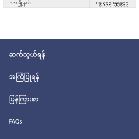
ဒလမြို့နယ်
၀၉ ၄၄၃၁၅၅၉၃၇
ဆက်သွယ်ရန်
အကြံပြုရန်
ပြန်ကြားစာ
FAQs