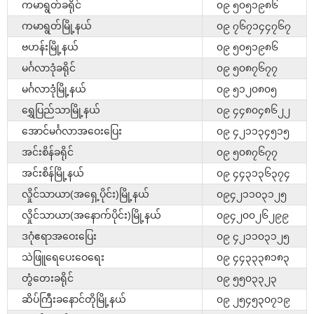
ကမာရွတ်ခရိုင်
၀၉ ၅၀၅၁၉၈၆
ကမာရွတ်မြို့နယ်
၀၉ ၇၆၇၁၄၄၇၆၇
ဗဟန်းမြို့နယ်
၀၉ ၅၀၅၁၉၈၆
မင်္ဂလာဒုံခရိုင်
၀၉ ၅၀၈၇၆၇၇
မင်္ဂလာဒုံမြို့နယ်
၀၉ ၅၁၂၀၈၀၅
ရွှေပြည်သာမြို့နယ်
၀၉ ၄၄၈၀၄၈၆၂၂
အောင်မင်္ဂလာအဝေးပြေး
၀၉ ၄၂၁၁၃၄၅၁၅
အင်းစိန်ခရိုင်
၀၉ ၅၀၈၇၆၇၇
အင်းစိန်မြို့နယ်
၀၉ ၄၄၃၁၃၆၃၇၄
လှိုင်သာယာ(အရှေ့ပိုင်း)မြို့နယ်
၀၉၄၂၁၁၀၃၁၂၅
လှိုင်သာယာ(အနောက်ပိုင်း)မြို့နယ်
၀၉၄၂၀၀၂၆၂၉၉
ဒဂုံဧရာအဝေးပြေး
၀၉ ၄၂၁၁၀၃၁၂၅
သဲဖြူရေပေးဝေရေး
၀၉ ၄၄၃၃၃၈၁၈၃
တွံတေးခရိုင်
၀၉ ၅၅၀၃၃၂၃
ဆိပ်ကြီးခနောင်တိုမြို့နယ်
၀၉ ၂၅၄၅၃၀၇၁၉