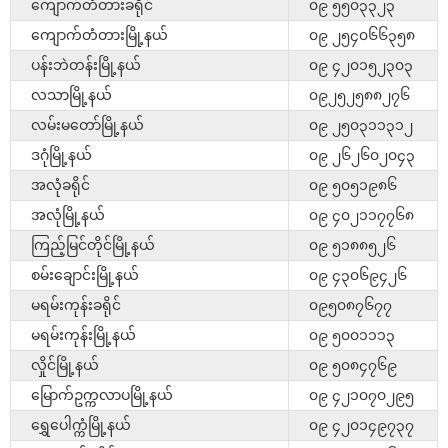
ကျောက်တံတားခရိုင်
၀၉ ၅၅၀၃၃၂၃
ကျောက်တံတားမြို့နယ်
၀၉ ၂၅၄၀၆၆၃၅၈
ပန်းဘဲတန်းမြို့နယ်
၀၉ ၄၂၀၁၅၂၃၀၃
လသာမြို့နယ်
၀၉၂၅၂၅၈၈၂၇၆
လမ်းမတော်မြို့နယ်
၀၉ ၂၅၀၃၁၁၃၁၂
ဒဂုံမြို့နယ်
၀၉ ၂၆၂၆၀၂၀၄၃
အလုံခရိုင်
၀၉ ၅၀၅၁၉၈၆
အလုံမြို့နယ်
၀၉ ၄၀၂၁၁၇၇၆၈
ကြည့်မြင်တိုင်မြို့နယ်
၀၉ ၅၁၈၈၅၂၆
စမ်းချောင်းမြို့နယ်
၀၉ ၄၃၀၆၉၄၂၆
မရမ်းကုန်းခရိုင်
၀၉၅၀၈၇၆၇၇
မရမ်းကုန်းမြို့နယ်
၀၉ ၅၀၀၁၁၁၃
လှိုင်မြို့နယ်
၀၉ ၅၀၈၄၇၆၉
မြောက်ဥက္ကလာပမြို့နယ်
၀၉ ၄၂၁၀၇၀၂၉၅
ရွှေပေါက္ကံမြို့နယ်
၀၉ ၄၂၀၁၄၉၇၃၇