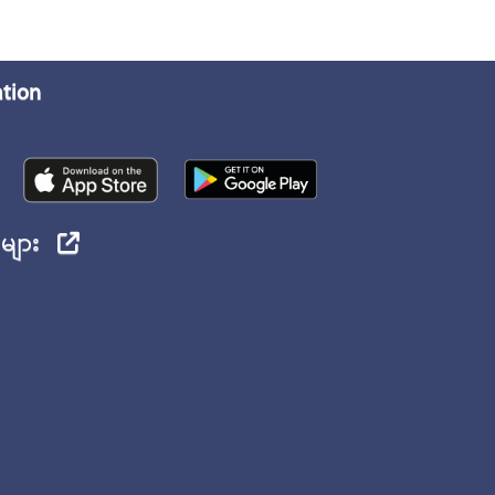
ation
ုများ