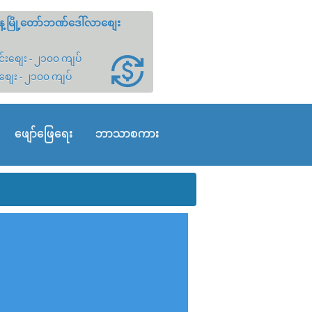
့မြို့တော်ဘဏ်ဒေါ်လာစျေး
်းစျေး - ၂၁၀၀ ကျပ်
စျေး - ၂၁၀၀ ကျပ်
ဖျော်ဖြေရေး
ဘာသာစကား