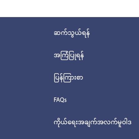
ဆက်သွယ်ရန်
အကြံပြုရန်
ပြန်ကြားစာ
FAQs
ကိုယ်ရေးအချက်အလက်မူဝါဒ