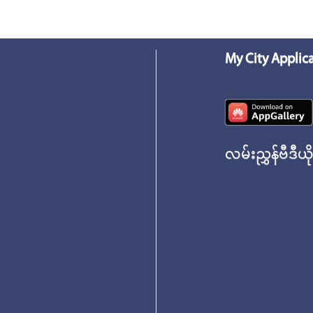
My City Applic
လမ်းညွှန်ဗီဒီယိ