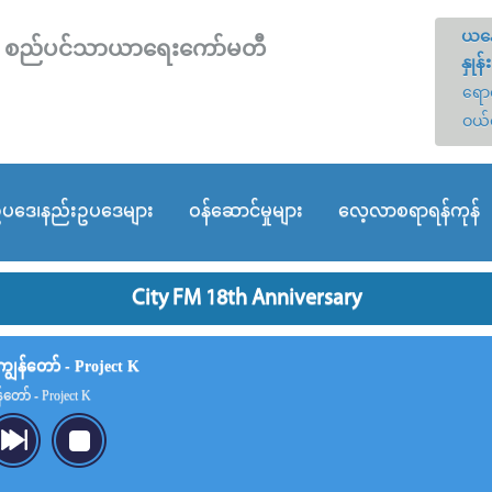
ယနေ
တော် စည်ပင်သာယာရေးကော်မတီ
နှုန်း
ရောင
ဝယ်
ပဒေ၊နည်းဥပဒေများ
ဝန်ဆောင်မှုများ
လေ့လာစရာရန်ကုန်
City FM 18th Anniversary
ွန်တော် - Project K
တော် - Project K