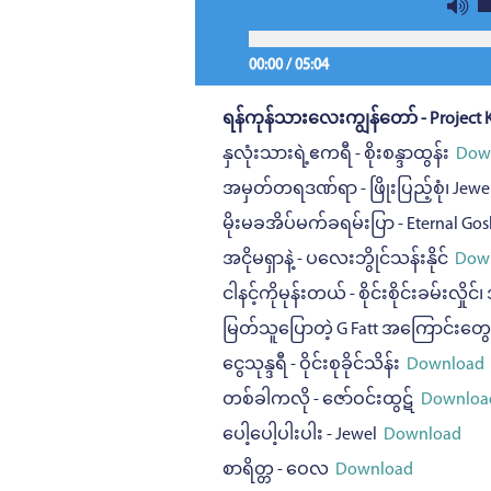
00:00
/
05:04
ရန်ကုန်သားလေးကျွန်တော် - Project 
နှလုံးသားရဲ့ဧကရီ - စိုးစန္ဒာထွန်း
Dow
အမှတ်တရဒဏ်ရာ - ဖြိုးပြည့်စုံ၊ Jewe
မိုးမခအိပ်မက်ခရမ်းပြာ - Eternal Gos
အငိုမရှာနဲ့ - ပလေးဘွိုင်သန်းနိုင်
Down
ငါနင့်ကိုမုန်းတယ် - စိုင်းစိုင်းခမ်းလှိုင
မြတ်သူပြောတဲ့ G Fatt အကြောင်းတွေ -
ငွေသုန္ဒရီ - ဝိုင်းစုခိုင်သိန်း
Download
တစ်ခါကလို - ဇော်ဝင်းထွဋ်
Downloa
ပေါ့ပေါ့ပါးပါး - Jewel
Download
စာရိတ္တ - ဝေလ
Download