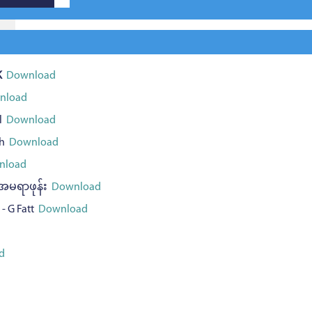
K
Download
nload
l
Download
h
Download
load
်၊ အမရာဖုန်း
Download
 G Fatt
Download
d