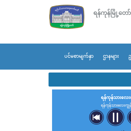
ရန်ကုန်မြို့
ပင်မစာမျက်နှာ
ဌာနများ
ဥ
ရန်ကုန်သားလေးကျ
ရန်ကုန်သားလေးကျွန်