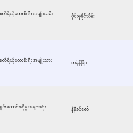
တီရီယိုတေးစီးရီး အမျိုးသမီး
ဝိုင်းစုခိုင်သိန်း
စတီရီယိုတေးစီးရီး အမျိုးသား
ဘန်နီဖြိုး
်းတောင်းဆိုမှု အများဆုံး
နီနီခင်ဇော်