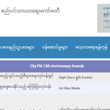
ယနေ
တော် စည်ပင်သာယာရေးကော်မတီ
နှုန်း
ရောင
ဝယ်
ပဒေ၊နည်းဥပဒေများ
ဝန်ဆောင်မှုများ
လေ့လာစရာရန်ကုန်
City FM 13th Anniversary Awards
ထည့်သွင်းသည့်စီးပွားရေးလုပ်ငန်းရှင်
High Class၊ ဓူဝံ၊ Sunkist
ှာဖွေပေးနိုင်သည့် ကြော်ငြာလုပ်ငန်း
Art Man Media