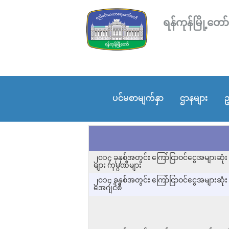
ရန်ကုန်မြို့
ပင်မစာမျက်နှာ
ဌာနများ
ဥ
၂၀၁၄ ခုနှစ်အတွင်း ကြော်ငြာဝင်ငွေအများဆုံး 
များ ကုမ္ပဏီများ
၂၀၁၄ ခုနှစ်အတွင်း ကြော်ငြာဝင်ငွေအများဆုံး ရ
အေဂျင်စီ