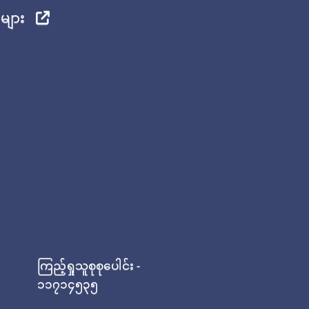
ုများ
ကြည့်ရှုသူစုစုပေါင်း -
၁၁၇၁၄၅၃၅