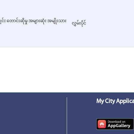
်း တောင်းဆိုမှု အများဆုံး အမျိုးသား
လွှမ်းပိုင်
My City Applic