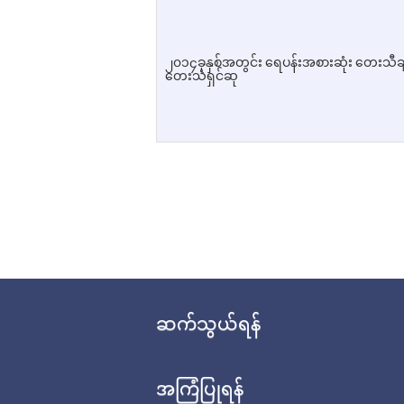
၂၀၁၄ခုနှစ်အတွင်း ရေပန်းအစားဆုံး တေးသီချင
တေးသံရှင်ဆု
ဆက်သွယ်ရန်
အကြံပြုရန်