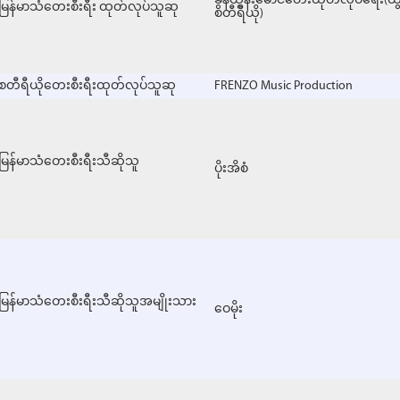
ခွန်ထွန်းမောင်တေးထုတ်လုပ်ရေး(ထွ
မြန်မာသံတေးစီးရီး ထုတ်လုပ်သူဆု
စတီရီယို)
စတီရီယိုတေးစီးရီးထုတ်လုပ်သူဆု
FRENZO Music Production
မြန်မာသံတေးစီးရီးသီဆိုသူ
ပိုးအိစံ
မြန်မာသံတေးစီးရီးသီဆိုသူအမျိုးသား
ဝေမိုး