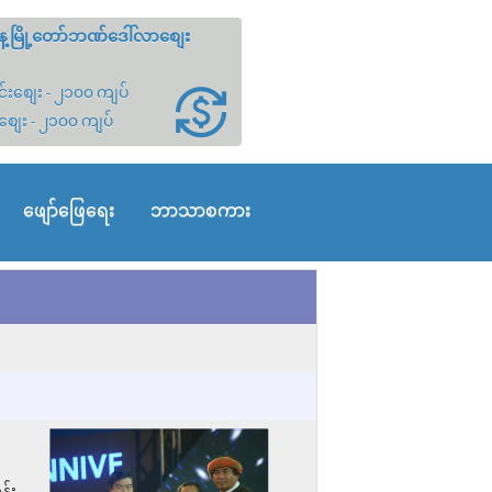
့မြို့တော်ဘဏ်ဒေါ်လာစျေး
်းစျေး - ၂၁၀၀ ကျပ်
စျေး - ၂၁၀၀ ကျပ်
ဖျော်ဖြေရေး
ဘာသာစကား