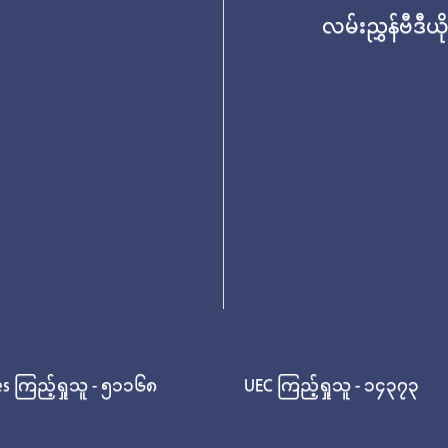
လမ်းညွှန်ဗီဒီယိ
es ကြည့်ရှုသူ - ၅၁၁၆၈
UEC ကြည့်ရှုသူ - ၁၄၃၇၃