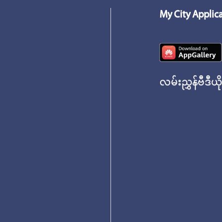
My City Applic
လမ်းညွှန်ဗီဒီယိ