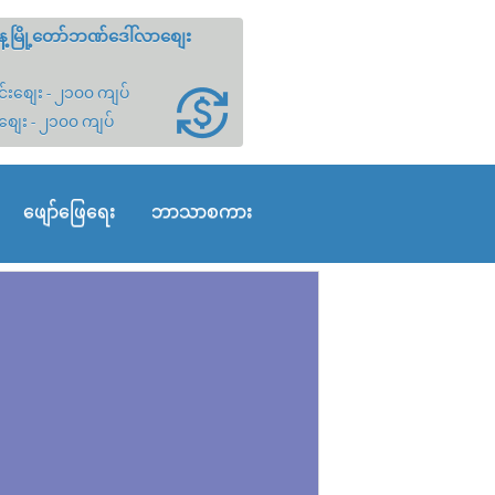
့မြို့တော်ဘဏ်ဒေါ်လာစျေး
်းစျေး - ၂၁၀၀ ကျပ်
စျေး - ၂၁၀၀ ကျပ်
ဖျော်ဖြေရေး
ဘာသာစကား