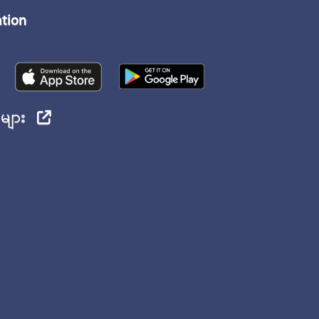
ation
ုများ