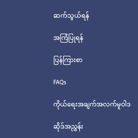
ဆက်သွယ်ရန်
အကြံပြုရန်
ပြန်ကြားစာ
FAQs
ကိုယ်ရေးအချက်အလက်မူဝါဒ
ဆိုဒ်အညွှန်း