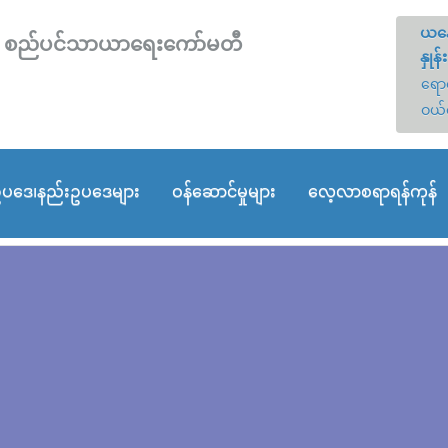
ယနေ
တော် စည်ပင်သာယာရေးကော်မတီ
နှုန်း
ရောင
ဝယ်
ပဒေ၊နည်းဥပဒေများ
ဝန်ဆောင်မှုများ
လေ့လာစရာရန်ကုန်