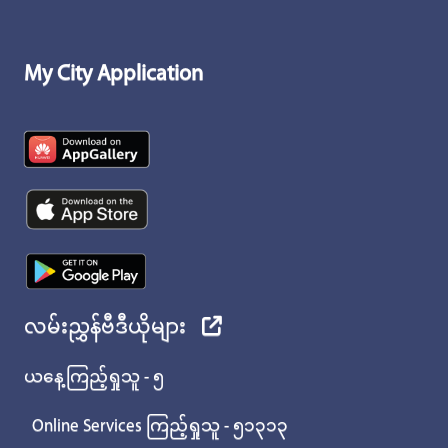
My City Application
လမ်းညွှန်ဗီဒီယိုများ
ယနေ့ကြည့်ရှုသူ - ၅
Online Services ကြည့်ရှုသူ - ၅၁၃၁၃