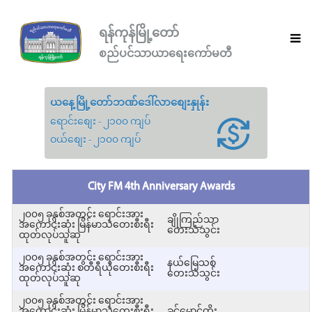
ရန်ကုန်မြို့တော်
စည်ပင်သာယာရေးကော်မတီ
ယနေ့မြို့တော်ဘဏ်ဒေါ်လာစျေးနှုန်း
ရောင်းစျေး - ၂၁၀၀ ကျပ်
ဝယ်စျေး - ၂၁၀၀ ကျပ်
City FM 4th Anniversary Awards
၂၀၀၅ ခုနှစ်အတွင်း ရောင်းအား
ချိုကြည်သာ
အကောင်းဆုံး မြန်မာသံတေးစီးရီး
တေးသံသွင်း
ထုတ်လုပ်သူဆု
၂၀၀၅ ခုနှစ်အတွင်း ရောင်းအား
နယ်မြေသစ်
အကောင်းဆုံး စတီရီယိုတေးစီးရီး
တေးသံသွင်း
ထုတ်လုပ်သူဆု
၂၀၀၅ ခုနှစ်အတွင်း ရောင်းအား
အကောင်းဆုံး မြန်မာသံတေးစီးရီး
ခင်မောင်တိုး