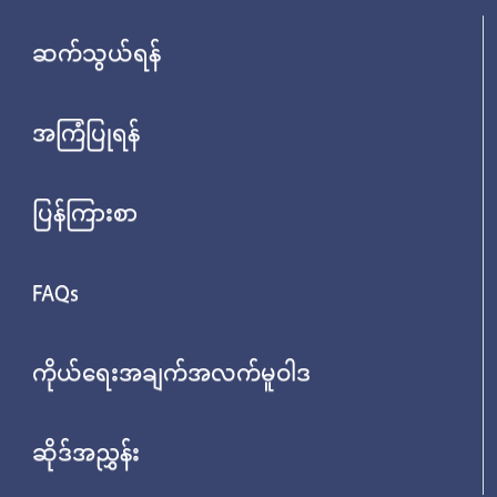
ဆက်သွယ်ရန်
အကြံပြုရန်
ပြန်ကြားစာ
FAQs
ကိုယ်ရေးအချက်အလက်မူဝါဒ
ဆိုဒ်အညွှန်း