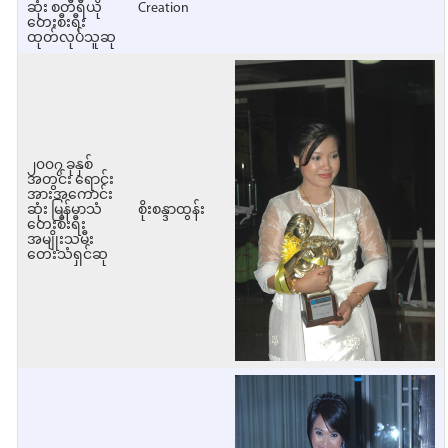
ဆုံး စတီရီယို
Creation
တေးစီးရီး
ထုတ်လုပ်သူဆု
၂၀၀၇ ခုနှစ်
အတွင်း ရောင်း
အားအကောင်း
ဆုံး မြန်မာသံ
စိုးစန္ဒာထွန်း
တေးစီးရီး
အမျိုးသမီး
တေးသံရှင်ဆု