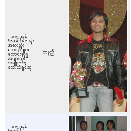
၂၀၀၇ ခုနှစ်
အတွင်း ရေပန်း
အစားဆုံး
တေးသီချင်း
Rဇာနည်
တောင်းဆိုမှု
အများဆုံး
အမျိုးသား
တေးသံရှင်ဆု
၂၀၀၇ ခုနှစ်