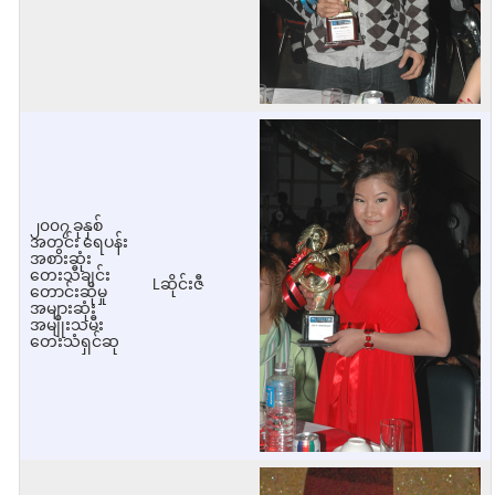
၂၀၀၇ ခုနှစ်
အတွင်း ရေပန်း
အစားဆုံး
တေးသီချင်း
Lဆိုင်းဇီ
တောင်းဆိုမှု
အများဆုံး
အမျိုးသမီး
တေးသံရှင်ဆု