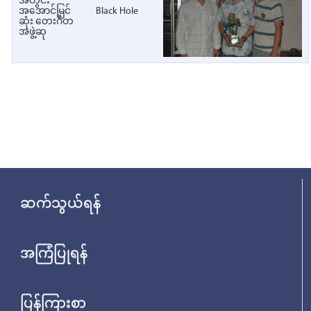
အတွင်း
အအောင်မြင်
Black Hole
ဆုံး တေးဂီတ
အဖွဲ့ဆု
ဆက်သွယ်ရန်
အကြံပြုရန်
ပြန်ကြားစာ