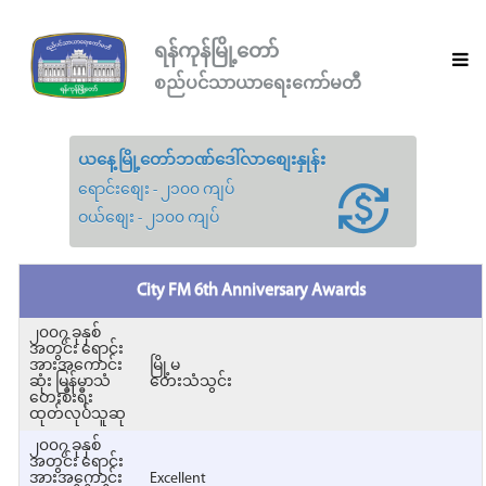
ရန်ကုန်မြို့တော်
စည်ပင်သာယာရေးကော်မတီ
ယနေ့မြို့တော်ဘဏ်ဒေါ်လာစျေးနှုန်း
ရောင်းစျေး - ၂၁၀၀ ကျပ်
ဝယ်စျေး - ၂၁၀၀ ကျပ်
City FM 6th Anniversary Awards
၂၀၀၇ ခုနှစ်
အတွင်း ရောင်း
အားအကောင်း
မြို့မ
ဆုံး မြန်မာသံ
တေးသံသွင်း
တေးစီးရီး
ထုတ်လုပ်သူဆု
၂၀၀၇ ခုနှစ်
အတွင်း ရောင်း
အားအကောင်း
Excellent