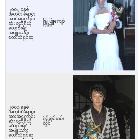
၂၀၀၇ ခုနှစ်
အတွင်း ရောင်း
အားအကောင်း
ဖြူဖြူကျော်
ဆုံး စတီရီယို
သိန်း
တေးစီးရီး
အမျိုးသမီး
တေးသံရှင်ဆု
၂၀၀၇ ခုနှစ်
အတွင်း ရောင်း
အားအကောင်း
စိုင်းစိုင်းခမ်း
ဆုံး စတီရီယို
လှိုင်
တေးစီးရီး
အမျိုးသား
တေးသံရှင်ဆု