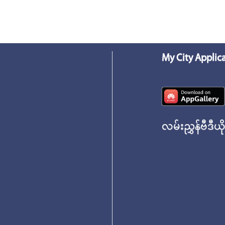
My City Applic
လမ်းညွှန်ဗီဒီယိ