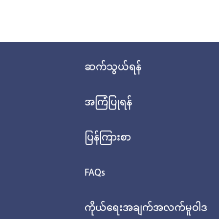
ဆက်သွယ်ရန်
အကြံပြုရန်
ပြန်ကြားစာ
FAQs
ကိုယ်ရေးအချက်အလက်မူဝါဒ