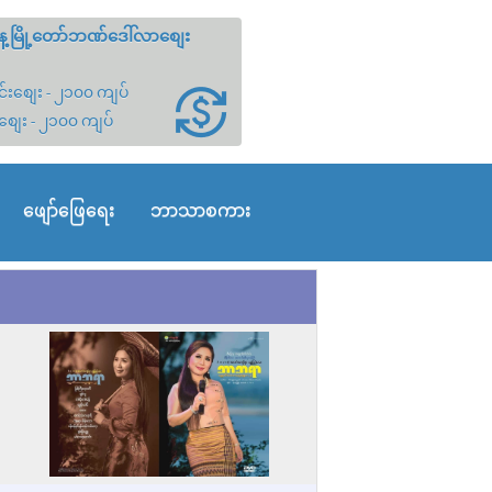
့မြို့တော်ဘဏ်ဒေါ်လာစျေး
်းစျေး - ၂၁၀၀ ကျပ်
စျေး - ၂၁၀၀ ကျပ်
ဖျော်ဖြေရေး
ဘာသာစကား