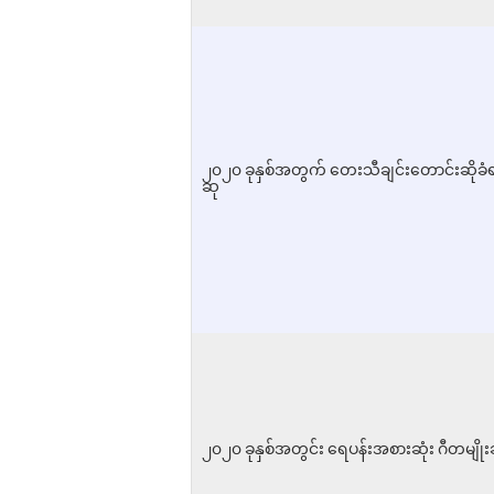
၂၀၂၀ ခုနှစ်အတွက် တေးသီချင်းတောင်းဆိုခံရမ
ဆု
၂၀၂၀ ခုနှစ်အတွင်း ရေပန်းအစားဆုံး ဂီတမျိ