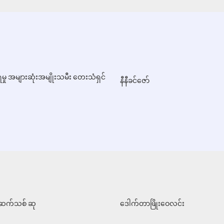
ှု အများဆုံးအမျိုးသမီး တေးသံရှင်
နီနီခင်ဇော်
ုးဆက်သစ် ဆု
ဒေါက်တာဖြိုးဝေလင်း