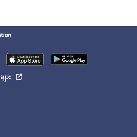
ation
ုများ