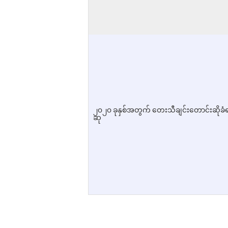
၂၀၂၀ ခုနှစ်အတွက် တေးသီချင်းတောင်းဆိုခံရ
ဆု