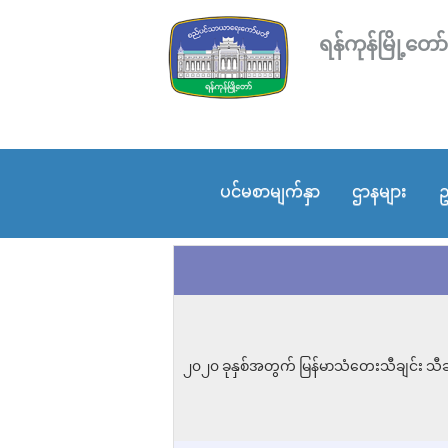
ရန်ကုန်မြို့
ပင်မစာမျက်နှာ
ဌာနများ
ဥ
၂၀၂၀ ခုနှစ်အတွက် မြန်မာသံတေးသီချင်း သီဆ