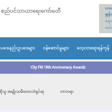
ယနေ
တော် စည်ပင်သာယာရေးကော်မတီ
နှုန်း
ရောင
ဝယ်
ပဒေ၊နည်းဥပဒေများ
ဝန်ဆောင်မှုများ
လေ့လာစရာရန်ကုန်
City FM 19th Anniversary Awards
ိုသူ အမျိုးသမီးတေးသံရှင်ဆု
ဘာဘရာ