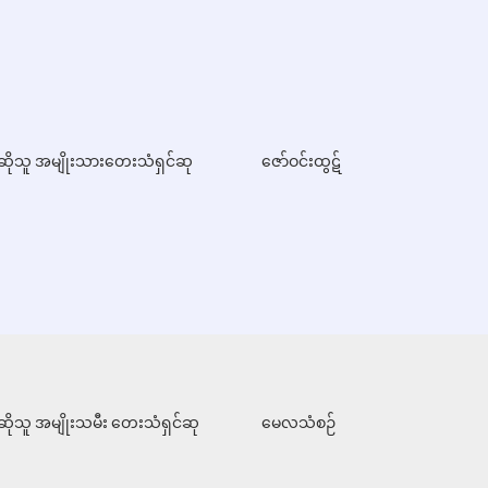
ဆိုသူ အမျိုးသားတေးသံရှင်ဆု
ဇော်ဝင်းထွဋ်
ဆိုသူ အမျိုးသမီး တေးသံရှင်ဆု
မေလသံစဉ်