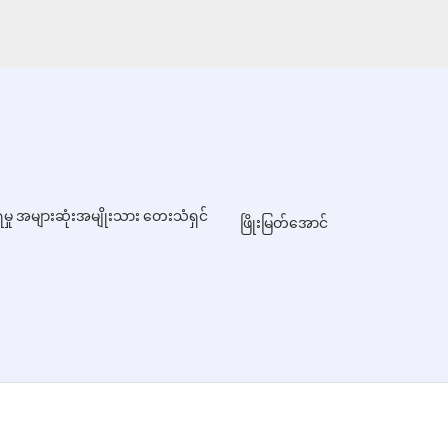
မှု အများဆုံးအမျိုးသား တေးသံရှင်
ဖြိုးမြတ်အောင်