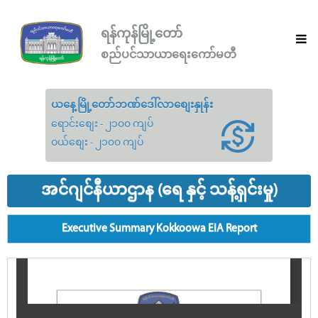
ရန်ကုန်မြို့တော်
စည်ပင်သာယာရေးကော်မတီ
ယနေ့မြို့တော်ဘဏ်ဒေါ်လာစျေးနှုန်း
ရောင်းစျေး - ၂၁၀၀ ကျပ်
ဝယ်စျေး - ၂၁၀၀ ကျပ်
အင်ဂျင်နီယာဌာန (ရေ နှင့် သန့်ရှင်းမှု)
Executive Summary Kokkoowa EIA Report