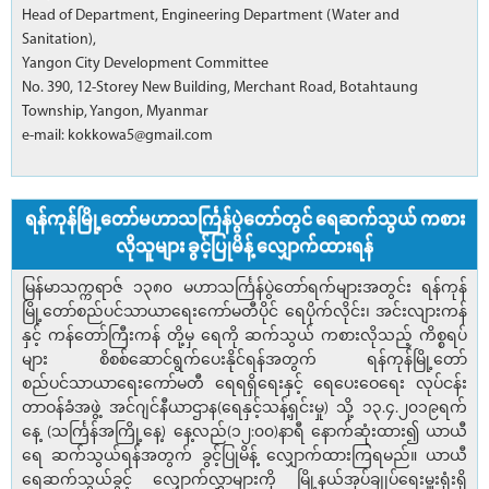
Head of Department, Engineering Department (Water and
Sanitation),
Yangon City Development Committee
No. 390, 12-Storey New Building, Merchant Road, Botahtaung
Township, Yangon, Myanmar
e-mail: kokkowa5@gmail.com
ရန်ကုန်မြို့တော်မဟာသင်္ကြန်ပွဲတော်တွင် ရေဆက်သွယ် ကစား
လိုသူများ ခွင့်ပြုမိန့် လျှောက်ထားရန်
မြန်မာသက္ကရာဇ် ၁၃၈၀ မဟာသင်္ကြန်ပွဲတော်ရက်များအတွင်း ရန်ကုန်
မြို့တော်စည်ပင်သာယာရေးကော်မတီပိုင် ရေပိုက်လိုင်း၊ အင်းလျားကန်
နှင့် ကန်တော်ကြီးကန် တို့မှ ရေကို ဆက်သွယ် ကစားလိုသည့် ကိစ္စရပ်
များ စိစစ်ဆောင်ရွက်ပေးနိုင်ရန်အတွက် ရန်ကုန်မြို့တော်
စည်ပင်သာယာရေးကော်မတီ ရေရရှိရေးနှင့် ရေပေးဝေရေး လုပ်ငန်း
တာဝန်ခံအဖွဲ့ အင်ဂျင်နီယာဌာန(ရေနှင့်သန့်ရှင်းမှု) သို့ ၁၃.၄.၂၀၁၉ရက်
နေ့ (သင်္ကြန်အကြို့နေ့) နေ့လည်(၁၂:၀၀)နာရီ နောက်ဆုံးထား၍ ယာယီ
ရေ ဆက်သွယ်ရန်အတွက် ခွင့်ပြုမိန့် လျှောက်ထားကြရမည်။ ယာယီ
ရေဆက်သွယ်ခွင့် လျှောက်လွှာများကို မြို့နယ်အုပ်ချုပ်ရေးမှူးရုံးရှိ