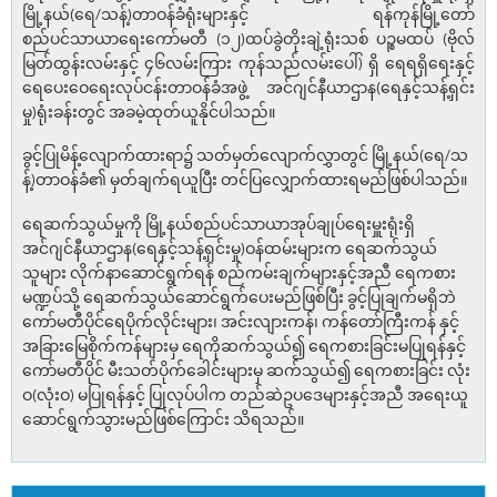
မြို့နယ်(ရေ/သန့်)တာဝန်ခံရုံးများနှင့် ရန်ကုန်မြို့တော်
စည်ပင်သာယာရေးကော်မတီ (၁၂)ထပ်ခွဲတိုးချဲ့ရုံးသစ် ပဉ္စမထပ် (ဗိုလ်
မြတ်ထွန်းလမ်းနှင့် ၄၆လမ်းကြား ကုန်သည်လမ်းပေါ်) ရှိ ရေရရှိရေးနှင့်
ရေပေးဝေရေးလုပ်ငန်းတာဝန်ခံအဖွဲ့ အင်ဂျင်နီယာဌာန(ရေနှင့်သန့်ရှင်း
မှု)ရုံးခန်းတွင် အခမဲ့ထုတ်ယူနိုင်ပါသည်။
ခွင့်ပြုမိန့်လျောက်ထားရာ၌ သတ်မှတ်လျောက်လွှာတွင် မြို့နယ်(ရေ/သ
န့်)တာဝန်ခံ၏ မှတ်ချက်ရယူပြီး တင်ပြလျှောက်ထားရမည်ဖြစ်ပါသည်။
ရေဆက်သွယ်မှုကို မြို့နယ်စည်ပင်သာယာအုပ်ချုပ်ရေးမှူးရုံးရှိ
အင်ဂျင်နီယာဌာန(ရေနှင့်သန့်ရှင်းမှု)ဝန်ထမ်းများက ရေဆက်သွယ်
သူများ လိုက်နာဆောင်ရွက်ရန် စည်ကမ်းချက်များနှင့်အညီ ရေကစား
မဏ္ဍပ်သို့ ရေဆက်သွယ်ဆောင်ရွက်ပေးမည်ဖြစ်ပြီး ခွင့်ပြုချက်မရှိဘဲ
ကော်မတီပိုင်ရေပိုက်လိုင်းများ၊ အင်းလျားကန်၊ ကန်တော်ကြီးကန် နှင့်
အခြားမြေစိုက်ကန်များမှ ရေကိုဆက်သွယ်၍ ရေကစားခြင်းမပြုရန်နှင့်
ကော်မတီပိုင် မီးသတ်ပိုက်ခေါင်းများမှ ဆက်သွယ်၍ ရေကစားခြင်း လုံး
ဝ(လုံးဝ) မပြုရန်နှင့် ပြုလုပ်ပါက တည်ဆဲဥပဒေများနှင့်အညီ အရေးယူ
ဆောင်ရွက်သွားမည်ဖြစ်ကြောင်း သိရသည်။