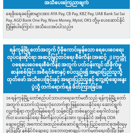
အသိပေးကြေညာချက်
ရေဖိုးရေခပြေစာများအား AYA Pay, CB Pay, KBZ Pay, UAB Bank Sai Sai
Pay, AGD Bank One Pay, Wave Money, Mytel, OK$ တို့မှ ပေးဆောင်နိုင်
ပြီဖြစ်ပါကြောင်း အသိပေးအပ်ပါသည်။
ရန်ကုန်မြို့တော်အတွက် ပိုမိုကောင်းမွန်သော ရေပေးဝေရေး
လုပ်ငန်းဆိုင်ရာ အဆင့်မြှင့်တင်ရေး စီမံကိန်း (အဆင့် ၂) (ကုက္ကို
ဝရေပေးဝေရေးစီမံကိန်း) အတွက် ပတ်ဝန်းကျင် ထိခိုက်မှု
ဆန်းစစ်ခြင်း အစီရင်ခံစာနှင့် စပ်လျဉ်း၍ အများပြည်သူသို့
ထုတ်ဖော် အသိပေးခြင်းနှင့် အများပြည်သူနှင့် တွေ့ဆုံဆွေးနွေး
ပွဲသို့ တက်ရောက်ရန် ဖိတ်ကြားခြင်း။
၁။ ရန်ကုန်မြို့တော်စည်ပင်သာယာရေးကော်မတီသည် ရန်ကုန်မြို့တော်
အတွက် သောက်သုံးရေလုံလောက်စွာ ဖြန့်ဝေပေးနိုင်ရေး ဆောင်ရွက်
လျှက်ရှိရာ ကုက္ကိုဝမြစ်ရေကို သန့်စင်ပြီး တစ်နေ့လျှင် ရေဂါလံသန်း
(၆၀) ပေးဝေနိုင်ရေး စီမံကိန်းလုပ်ငန်းအား ဂျပန်နိုင်ငံ အစိုးရ ODA
ချေးငွေဖြင့် အကောင်အထည်ဖော်ဆောင်ရွက်ရန် ပြည်ထောင်စုအစိုးရမှ
ခွင့်ပြုပြီး နှစ်နိုင်ငံချေးငွေ သဘောတူစာချုပ် လက်မှတ်ရေးထိုးပြီး ဖြစ်