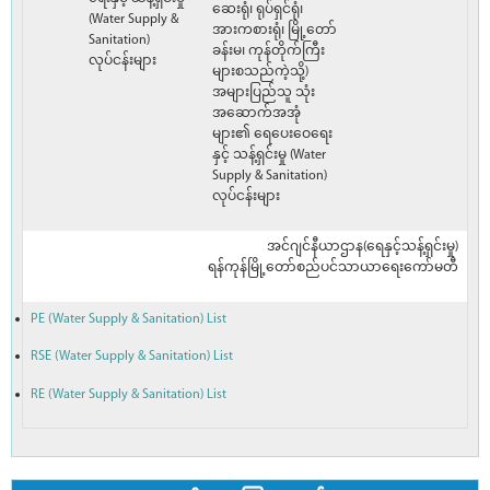
ဆေးရုံ၊ ရုပ်ရှင်ရုံ၊
(Water Supply &
အားကစားရုံ၊ မြို့တော်
Sanitation)
ခန်းမ၊ ကုန်တိုက်ကြီး
လုပ်ငန်းများ
များစသည်ကဲ့သို့)
အများပြည်သူ သုံး
အဆောက်အအုံ
များ၏ ရေပေးဝေရေး
နှင့် သန့်ရှင်းမှု (Water
Supply & Sanitation)
လုပ်ငန်းများ
အင်ဂျင်နီယာဌာန(ရေနှင့်သန့်ရှင်းမှု)
ရန်ကုန်မြို့တော်စည်ပင်သာယာရေးကော်မတီ
PE (Water Supply & Sanitation) List
RSE (Water Supply & Sanitation) List
RE (Water Supply & Sanitation) List