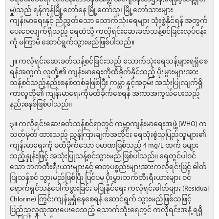
မှု)သည် ရန်ကုန်မြို့တော်နေ မြို့တော်သူ၊ မြို့တော်သားများ
ကျန်းမာရေးနှင့် ညီညွတ်သော သောက်သုံးရေများ သုံးစွဲနိုင်ရန် အတွက်
ပေးဝေလျက်ရှိသည့် ရေထဲသို့ ကလိုရင်းဆေးခတ်သန့်စင်ခြင်းလုပ်ငန်း
ကို မကြာမီ ဆောင်ရွက်သွားမည်ဖြစ်ပါသည်။
၂။ ကလိုရင်းဆေးခတ်သန့်စင်ခြင်းသည် သောက်သုံးရေသန့်များရရှိစေ
ရန်အတွက် လူတို့၏ ကျန်းမာရေးကိုထိခိုက်နိုင်သည့် ပိုးမွှားများအား
သန့်စင်သည့်နည်းစနစ်တစ်ခုဖြစ်ပြီး ကမ္ဘာ နှင့်အဝှမ်း အသုံးပြုလျက်ရှိ
ကာလူတို့၏ ကျန်းမာရေးကိုမထိခိုက်စေရန် အကာအကွယ်ပေးသည့်
နည်းစနစ်ဖြစ်ပါသည်။
၃။ ကလိုရင်းဆေးခတ်သန့်စင်ရာတွင် ကမ္ဘာ့ကျန်းမာရေးအဖွဲ့ (WHO) က
သတ်မှတ် ထားသည့် ညွှန်ကြားချက်အတိုင်း ရေသုံးစွဲသူပြည်သူများ၏
ကျန်းမာရေးကို မထိခိုက်သော ပမာဏဖြစ်သည့် 4 mg/L ထက် မများ
သည့်နှုန်းဖြင့် အသုံးပြုသန့်စင်သွားမည် ဖြစ်ပါသည်။ ရေတွင်ပါဝင်
သော ဘက်တီးရီးယားများနှင့် ဓာတုပစ္စည်းများအားကလိုရင်းဖြင့် ဓါတ်
ပြုသန့်စင် သွားမည်ဖြစ်ပြီး ပြင်ပမှ ပိုးမွှားဘက်တီးရီးယားများ ဝင်
ရောက်ရှင်သန်ပေါက်ဖွားခြင်း မပြုနိုင်ရေး ကလိုရင်းဓါတ်များ (Residual
Chlorine) ကြွင်းကျန်မှုရှိနေစေရန် ဆောင်ရွက် သွားမည်ဖြစ်သဖြင့်
ပြည်သူလူထုအားပေးဝေသည့် သောက်သုံးရေတွင် ကလိုရင်းအနံ့ ရရှိ