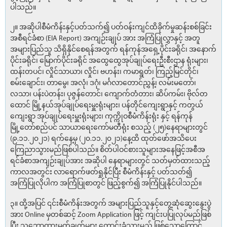
ပါသည်။
၂။ အဆိုပါစီမံကိန်းနှင့်ပတ်သက်၍ ပတ်ဝန်းကျင်ထိခိုက်မှုဆန်းစစ်ခြင်း
အစီရင်ခံစာ (EIA Report) အကျဉ်းချုပ် အား အကြံပြုလွှာနှင့် အတူ
အများပြည်သူ သိရှိနိုင်စေရန်အတွက် ရန်ကုန်အရှေ့ပိုင်းခရိုင်၊ အနောက်
ပိုင်းခရိုင်၊ မြောက်ပိုင်းခရိုင် အထွေထွေအုပ်ချုပ်ရေးဦးစီးဌာန ရုံးများ၊
ထန်းတပင်၊ လှိုင်သာယာ၊ လှိုင်၊ ဗဟန်း၊ ကမာရွတ်၊ ကြည့်မြင်တိုင်၊
စမ်းချောင်း၊ တာမွေ၊ အလုံ၊ ဒဂုံ၊ မင်္ဂလာတောင်ညွှန့်၊ လမ်းမတော်၊
လသာ၊ ပန်းပဲတန်း၊ ပုဇွန်တောင်၊ ကျောက်တံတား၊ ဆိပ်ကမ်း၊ ဗိုလ်တ
ထောင် မြို့နယ်အုပ်ချုပ်ရေးမှူးရုံးများ၊ ပန်တိုင်ကျေးရွာနှင့် ကတွယ်
ကျေးရွာ အုပ်ချုပ်ရေးမှူးရုံးများ၊ ကုက္ကိုဝစီမံကိန်းရုံး နှင့် ရန်ကုန်
မြို့တော်စည်ပင် သာယာရေးကော်မတီရုံး စသည့် (၂၅)နေရာများတွင်
(၉.၁၁.၂၀၂၁) ရက်နေ့မှ (၂၀.၁၁.၂၀၂၁)နေ့ထိ ထုတ်ဖော်အသိပေး
ကြေညာသွားမည်ဖြစ်ပါသည်။ စိတ်ပါဝင်စားသူများအနေဖြင့်အစီအ
ရင်ခံစာအကျဉ်းချုပ်အား အဆိုပါ နေရာများတွင် သတ်မှတ်ထားသည့်
ကာလအတွင်း လာရောက်ဖတ်ရှုနိုင်ပြီး စီမံကိန်းနှင့် ပတ်သတ်၍
အကြံပြုလိုပါက အကြံပြုစာတွင် ဖြည့်စွက်၍ အကြံပြုနိုင်ပါသည်။
၃။ ထို့အပြင် ၎င်းစီမံကိန်းအတွက် အများပြည်သူနှင့်တွေ့ဆုံဆွေးနွေးပွဲ
အား Online မှတစ်ဆင့် Zoom Application ဖြင့် ကျင်းပပြုလုပ်မည်ဖြစ်
ပြီး သဘောထားမှတ်ချက်များ တောင်းခံသွားမည် ဖြစ်သောကြောင့်