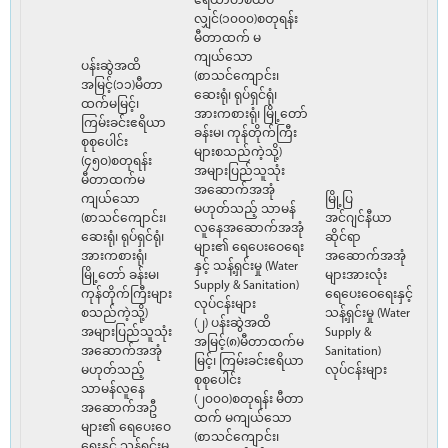
ဧရိယာတစ်ထပ်
လျှင်(၁၀၀၀)စတုရန်း
မီတာထက် မ
ကျယ်သော
ပန်းဆွဲအထိ
(စာသင်ကျောင်း၊
အမြင့်(၁၁)မီတာ
ဆေးရုံ၊ ရုပ်ရှင်ရုံ၊
ထက်မမြင့်၊
အားကစားရုံ၊ မြို့တော်
ကြမ်းခင်းဧရိယာ
ခန်းမ၊ ကုန်တိုက်ကြီး
စုစုပေါင်း
များစသည်ကဲ့သို့)
(၄၅၀)စတုရန်း
အများပြည်သူသုံး
မီတာထက်မ
အဆောက်အအုံ
ကျယ်သော
မြို့ပြ
မဟုတ်သည့် သာမန်
(စာသင်ကျောင်း၊
အင်ဂျင်နီယာ
လူနေအဆောက်အအုံ
ဆေးရုံ၊ ရုပ်ရှင်ရုံ၊
ဆိုင်ရာ
များ၏ ရေပေးဝေရေး
အားကစားရုံ၊
အဆောက်အအုံ
နှင့် သန့်ရှင်းမှု (Water
မြို့တော် ခန်းမ၊
များအားလုံး
Supply & Sanitation)
ကုန်တိုက်ကြီးများ
ရေပေးဝေရေးနှင့်
လုပ်ငန်းများ
စသည်ကဲ့သို့)
သန့်ရှင်းမှု (Water
(၂) ပန်းဆွဲအထိ
အများပြည်သူသုံး
Supply &
အမြင့်(၈)မီတာထက်မ
အဆောက်အအုံ
Sanitation)
မြင့်၊ ကြမ်းခင်းဧရိယာ
မဟုတ်သည့်
လုပ်ငန်းများ
စုစုပေါင်း
သာမန်လူနေ
(၂၀၀၀)စတုရန်း မီတာ
အဆောက်အဦ
ထက် မကျယ်သော
များ၏ ရေပေးဝေ
(စာသင်ကျောင်း၊
ရေးနှင့် သန့်ရှင်းမှု