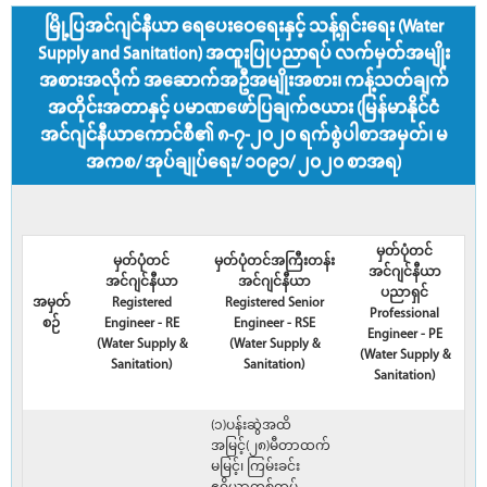
မြို့ပြအင်ဂျင်နီယာ ရေပေးဝေရေးနှင့် သန့်ရှင်းရေး (Water
Supply and Sanitation) အထူးပြုပညာရပ် လက်မှတ်အမျိုး
အစားအလိုက် အဆောက်အဦအမျိုးအစား၊ ကန့်သတ်ချက်
အတိုင်းအတာနှင့် ပမာဏဖော်ပြချက်ဇယား (မြန်မာနိုင်ငံ
အင်ဂျင်နီယာကောင်စီ၏ ၈-၇-၂၀၂၀ ရက်စွဲပါစာအမှတ်၊ မ
အကစ/ အုပ်ချုပ်ရေး/ ၁၀၉၁/ ၂၀၂၀ စာအရ)
မှတ်ပုံတင်
မှတ်ပုံတင်
မှတ်ပုံတင်အကြီးတန်း
အင်ဂျင်နီယာ
အင်ဂျင်နီယာ
အင်ဂျင်နီယာ
ပညာရှင်
အမှတ်
Registered
Registered Senior
Professional
စဉ်
Engineer - RE
Engineer - RSE
Engineer - PE
(Water Supply &
(Water Supply &
(Water Supply &
Sanitation)
Sanitation)
Sanitation)
(၁)ပန်းဆွဲအထိ
အမြင့်(၂၈)မီတာထက်
မမြင့်၊ ကြမ်းခင်း