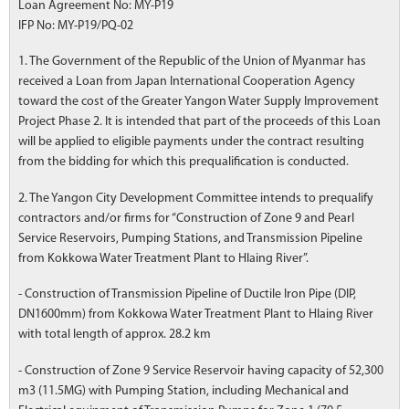
Loan Agreement No: MY-P19
IFP No: MY-P19/PQ-02
1. The Government of the Republic of the Union of Myanmar has
received a Loan from Japan International Cooperation Agency
toward the cost of the Greater Yangon Water Supply Improvement
Project Phase 2. It is intended that part of the proceeds of this Loan
will be applied to eligible payments under the contract resulting
from the bidding for which this prequalification is conducted.
2. The Yangon City Development Committee intends to prequalify
contractors and/or firms for “Construction of Zone 9 and Pearl
Service Reservoirs, Pumping Stations, and Transmission Pipeline
from Kokkowa Water Treatment Plant to Hlaing River”.
- Construction of Transmission Pipeline of Ductile Iron Pipe (DIP,
DN1600mm) from Kokkowa Water Treatment Plant to Hlaing River
with total length of approx. 28.2 km
- Construction of Zone 9 Service Reservoir having capacity of 52,300
m3 (11.5MG) with Pumping Station, including Mechanical and