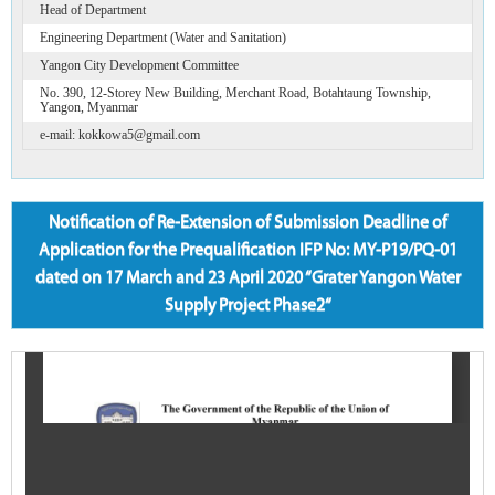
Head of Department
Engineering Department (Water and Sanitation)
Yangon City Development Committee
No. 390, 12-Storey New Building, Merchant Road, Botahtaung Township,
Yangon, Myanmar
e-mail: kokkowa5@gmail.com
Notification of Re-Extension of Submission Deadline of
Application for the Prequalification IFP No: MY-P19/PQ-01
dated on 17 March and 23 April 2020 “Grater Yangon Water
Supply Project Phase2“