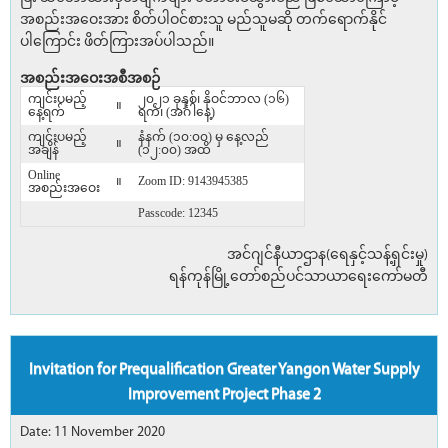
အစည်းအဝေးအား စိတ်ပါဝင်စားသူ မည်သူမဆို တက်ရောက်နိုင်
ပါ‌ကြောင်း ဖိတ်ကြားအပ်ပါသည်။
အစည်းအဝေးအစီအစဉ်
ကျင်းပမည့်
၂၀၂၁ ခုနှစ်၊ နိုဝင်ဘာလ (၁၆)
။
နေ့ရက်
ရက်၊ (အင်္ဂါနေ့)
ကျင်းပမည့်
နံနက် (၁၀:၀၀) မှ နေ့လည်
။
အချိန်
(၁၂:၀၀) အထိ
Online
။
Zoom ID: 9143945385
အစည်းအဝေး
Passcode: 12345
အင်ဂျင်နီယာဌာန(ရေနှင့်သန့်ရှင်းမှု)
ရန်ကုန်မြို့တော်စည်ပင်သာယာရေးကော်မတီ
Invitation for Prequalification Greater Yangon Water Supply
Improvement Project Phase 2
Date: 11 November 2020