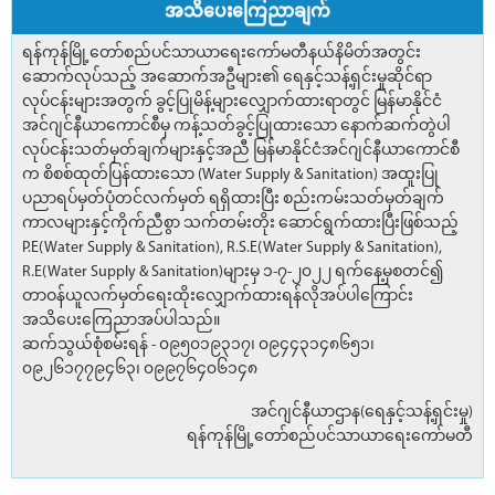
အသိပေးကြေညာချက်
ရန်ကုန်မြို့တော်စည်ပင်သာယာရေးကော်မတီနယ်နိမိတ်အတွင်း
ဆောက်လုပ်သည့် အဆောက်အဦများ၏ ရေနှင့်သန့်ရှင်းမှုဆိုင်ရာ
လုပ်ငန်းများအတွက် ခွင့်ပြုမိန့်များလျှောက်ထားရာတွင် မြန်မာနိုင်ငံ
အင်ဂျင်နီယာကောင်စီမှ ကန့်သတ်ခွင့်ပြုထားသော နောက်ဆက်တွဲပါ
လုပ်ငန်းသတ်မှတ်ချက်များနှင့်အညီ မြန်မာနိုင်ငံအင်ဂျင်နီယာကောင်စီ
က စိစစ်ထုတ်ပြန်ထားသော (Water Supply & Sanitation) အထူးပြု
ပညာရပ်မှတ်ပုံတင်လက်မှတ် ရရှိထားပြီး စည်းကမ်းသတ်မှတ်ချက်
ကာလများနှင့်ကိုက်ညီစွာ သက်တမ်းတိုး ဆောင်ရွက်ထားပြီးဖြစ်သည့်
P.E(Water Supply & Sanitation), R.S.E(Water Supply & Sanitation),
R.E(Water Supply & Sanitation)များမှ ၁-၇-၂၀၂၂ ရက်နေ့မှစတင်၍
တာဝန်ယူလက်မှတ်ရေးထိုးလျှောက်ထားရန်လိုအပ်ပါကြောင်း
အသိပေးကြေညာအပ်ပါသည်။
ဆက်သွယ်စုံစမ်းရန် - ၀၉၅၀၁၉၃၁၇၊ ၀၉၄၄၃၁၄၈၆၅၁၊
၀၉၂၆၁၇၇၉၄၆၃၊ ၀၉၉၇၆၄၀၆၁၄၈
အင်ဂျင်နီယာဌာန(ရေနှင့်သန့်ရှင်းမှု)
ရန်ကုန်မြို့တော်စည်ပင်သာယာရေးကော်မတီ