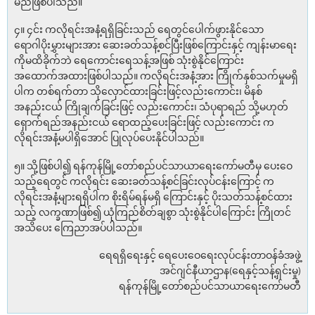
မည်ဖြစ်ပါသည်။
၄။ ၄င်း ကလိုရင်းအနံ့ရရှိခြင်းသည် ရေတွင်ပေါက်ဖွားနိုင်သော
ရောဂါပိုးမွှားများအား ဆေးခတ်သန့်စင်ပြီးဖြစ်ကြောင်းနှင့် ကျန်းမာရေး
ကိုမထိခိုက်ဘဲ ရေကောင်းရေသန့်အဖြစ် သုံးစွဲနိုင်ကြောင်း
အထောက်အထားဖြစ်ပါသည်။ ကလိုရင်းအနံ့အား ကြိုက်နှစ်သက်မှုမရှိ
ပါက တစ်ရက်တာ သိုလှောင်ထားခြင်းဖြင့်လည်းကောင်း၊ မိနစ်
အနည်းငယ် ကြိုချက်ခြင်းဖြင့် လည်းကောင်း၊ သံပုရာရည် သို့မဟုတ်
ရှောက်ရည်အနည်းငယ် ရောထည့်ပေးခြင်းဖြင့် လည်းကောင်း က
လိုရင်းအနံ့မပါရှိအောင် ပြုလုပ်ပေးနိုင်ပါသည်။
၅။ သို့ဖြစ်ပါ၍ ရန်ကုန်မြို့တော်စည်ပင်သာယာရေးကော်မတီမှ ပေးဝေ
သည့်ရေတွင် ကလိုရင်း ဆေးခတ်သန့်စင်ခြင်းလုပ်ငန်းကြောင့် က
လိုရင်းအနံ့များရရှိပါက စိုးရိမ်ရန်မရှိ ကြောင်းနှင့် ပိုးသတ်သန့်စင်ထား
သည့် လက္ခဏာဖြစ်၍ ယုံကြည်စိတ်ချစွာ သုံးစွဲနိုင်ပါကြောင်း ကြိုတင်
အသိပေး ကြေညာအပ်ပါသည်။
ရေရရှိရေးနှင့် ရေပေးဝေရေးလုပ်ငန်းတာဝန်ခံအဖွဲ့
အင်ဂျင်နီယာဌာန(ရေနှင့်သန့်ရှင်းမှု)
ရန်ကုန်မြို့တော်စည်ပင်သာယာရေးကော်မတီ