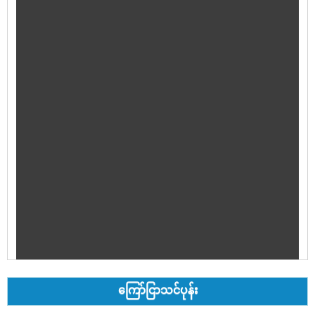
ကြော်ငြာသင်ပုန်း