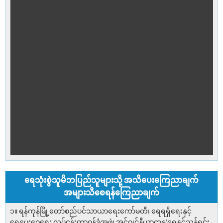
ရေသုံးစွဲသူမိဘပြည်သူများသို့ အသိပေးကြေညာချက်
အများသိစေရန်ကြေညာချက်
၁။ ရန်ကုန်မြို့တော်စည်ပင်သာယာရေးကော်မတီ၊ ရေရရှိရေးနှင့်
ရေပေးဝေရေး လုပ်ငန်းတာဝန်ခံအဖွဲ့၊ အင်ဂျင်နီယာဌာန(ရေနှင့်သန့်ရှင်း