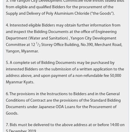
3. The Yangon City Development Committee now invites sealed Bids
from eligible and qualified Bidders for the procurement of the
Supply and Delivery of Poly Aluminium Chloride (“the Goods”).
4. Interested eligible Bidders may obtain further information from
and inspect the Bidding Documents at the office of Engineering
Department (Water and Sanitation) , Yangon City Development
1
Committee at 12
/
Storey Office Building, No.390, Merchant Road,
2
Yangon, Myanmar.
5. A complete set of Bidding Documents may be purchased by
interested Bidders on the submission of a written application to the
address above, and upon payment of a non-refundable fee 50,000
Myanmar Kyats.
6. The provisions in the Instructions to Bidders and in the General
Conditions of Contract are the provisions of the Standard Bidding
Documents under Japanese ODA Loans for the Procurement of
Goods.
7. Bids must be delivered to the above address at or before 14:00 on
5 December 2019.