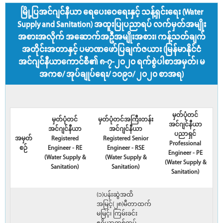
မြို့ပြအင်ဂျင်နီယာ ရေပေးဝေရေးနှင့် သန့်ရှင်းရေး (Water
Supply and Sanitation) အထူးပြုပညာရပ် လက်မှတ်အမျိုး
အစားအလိုက် အဆောက်အဦအမျိုးအစား၊ ကန့်သတ်ချက်
အတိုင်းအတာနှင့် ပမာဏဖော်ပြချက်ဇယား (မြန်မာနိုင်ငံ
အင်ဂျင်နီယာကောင်စီ၏ ၈-၇-၂၀၂၀ ရက်စွဲပါစာအမှတ်၊ မ
အကစ/ အုပ်ချုပ်ရေး/ ၁၀၉၁/ ၂၀၂၀ စာအရ)
မှတ်ပုံတင်
မှတ်ပုံတင်
မှတ်ပုံတင်အကြီးတန်း
အင်ဂျင်နီယာ
အင်ဂျင်နီယာ
အင်ဂျင်နီယာ
ပညာရှင်
အမှတ်
Registered
Registered Senior
Professional
စဉ်
Engineer - RE
Engineer - RSE
Engineer - PE
(Water Supply &
(Water Supply &
(Water Supply &
Sanitation)
Sanitation)
Sanitation)
(၁)ပန်းဆွဲအထိ
အမြင့်(၂၈)မီတာထက်
မမြင့်၊ ကြမ်းခင်း