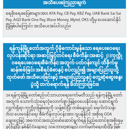
အသိပေးကြေညာချက်
ရေဖိုးရေခပြေစာများအား AYA Pay, CB Pay, KBZ Pay, UAB Bank Sai Sai
Pay, AGD Bank One Pay, Wave Money, Mytel, OK$ တို့မှ ပေးဆောင်နိုင်
ပြီဖြစ်ပါကြောင်း အသိပေးအပ်ပါသည်။
ရန်ကုန်မြို့တော်အတွက် ပိုမိုကောင်းမွန်သော ရေပေးဝေရေး
လုပ်ငန်းဆိုင်ရာ အဆင့်မြှင့်တင်ရေး စီမံကိန်း (အဆင့် ၂) (ကုက္ကို
ဝရေပေးဝေရေးစီမံကိန်း) အတွက် ပတ်ဝန်းကျင် ထိခိုက်မှု
ဆန်းစစ်ခြင်း အစီရင်ခံစာနှင့် စပ်လျဉ်း၍ အများပြည်သူသို့
ထုတ်ဖော် အသိပေးခြင်းနှင့် အများပြည်သူနှင့် တွေ့ဆုံဆွေးနွေး
ပွဲသို့ တက်ရောက်ရန် ဖိတ်ကြားခြင်း။
၁။ ရန်ကုန်မြို့တော်စည်ပင်သာယာရေးကော်မတီသည် ရန်ကုန်မြို့တော်
အတွက် သောက်သုံးရေလုံလောက်စွာ ဖြန့်ဝေပေးနိုင်ရေး ဆောင်ရွက်
လျှက်ရှိရာ ကုက္ကိုဝမြစ်ရေကို သန့်စင်ပြီး တစ်နေ့လျှင် ရေဂါလံသန်း
(၆၀) ပေးဝေနိုင်ရေး စီမံကိန်းလုပ်ငန်းအား ဂျပန်နိုင်ငံ အစိုးရ ODA
ချေးငွေဖြင့် အကောင်အထည်ဖော်ဆောင်ရွက်ရန် ပြည်ထောင်စုအစိုးရမှ
ခွင့်ပြုပြီး နှစ်နိုင်ငံချေးငွေ သဘောတူစာချုပ် လက်မှတ်ရေးထိုးပြီး ဖြစ်