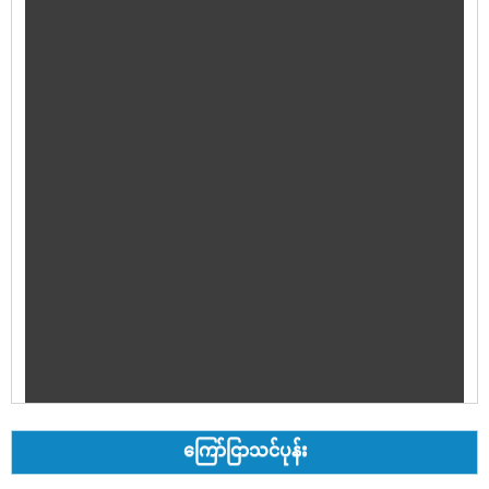
ကြော်ငြာသင်ပုန်း