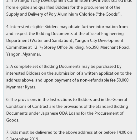
3. The Yangon City Development Committee now invites sealed Bids
from eligible and qualified Bidders for the procurement of the
Supply and Delivery of Poly Aluminium Chloride (“the Goods”).
4. Interested eligible Bidders may obtain further information from
and inspect the Bidding Documents at the office of Engineering
Department (Water and Sanitation) , Yangon City Development
1
Committee at 12
/
Storey Office Building, No.390, Merchant Road,
2
Yangon, Myanmar.
5. A complete set of Bidding Documents may be purchased by
interested Bidders on the submission of a written application to the
address above, and upon payment of a non-refundable fee 50,000
Myanmar Kyats.
6. The provisions in the Instructions to Bidders and in the General
Conditions of Contract are the provisions of the Standard Bidding
Documents under Japanese ODA Loans for the Procurement of
Goods.
7. Bids must be delivered to the above address at or before 14:00 on
5 December 2019.