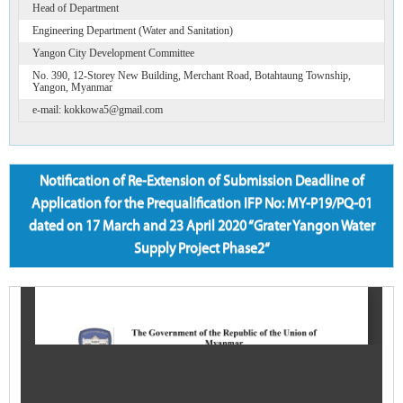
Head of Department
Engineering Department (Water and Sanitation)
Yangon City Development Committee
No. 390, 12-Storey New Building, Merchant Road, Botahtaung Township,
Yangon, Myanmar
e-mail: kokkowa5@gmail.com
Notification of Re-Extension of Submission Deadline of
Application for the Prequalification IFP No: MY-P19/PQ-01
dated on 17 March and 23 April 2020 “Grater Yangon Water
Supply Project Phase2“