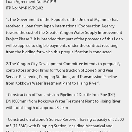
Loan Agreement No: MY-P19
IFP No: MY-P19/PQ-02
1. The Government of the Republic of the Union of Myanmar has
received a Loan from Japan International Cooperation Agency
toward the cost of the Greater Yangon Water Supply Improvement
Project Phase 2. It is intended that part of the proceeds of this Loan
will be applied to eligible payments under the contract resulting
from the bidding for which this prequalification is conducted.
2. The Yangon City Development Committee intends to prequalify
contractors and/or firms for “Construction of Zone 9 and Pearl
Service Reservoirs, Pumping Stations, and Transmission Pipeline
from Kokkowa Water Treatment Plant to Hlaing River”.
- Construction of Transmission Pipeline of Ductile Iron Pipe (DIP,
DN1600mm) from Kokkowa Water Treatment Plant to Hlaing River
with total length of approx. 28.2 km
- Construction of Zone 9 Service Reservoir having capacity of 52,300
m3 (11.5MG) with Pumping Station, including Mechanical and