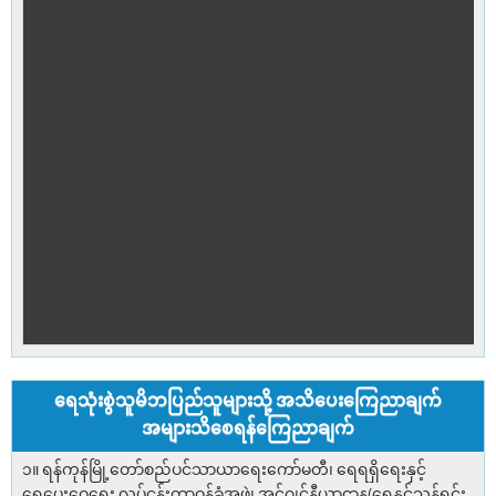
ရေသုံးစွဲသူမိဘပြည်သူများသို့ အသိပေးကြေညာချက်
အများသိစေရန်ကြေညာချက်
၁။ ရန်ကုန်မြို့တော်စည်ပင်သာယာရေးကော်မတီ၊ ရေရရှိရေးနှင့်
ရေပေးဝေရေး လုပ်ငန်းတာဝန်ခံအဖွဲ့၊ အင်ဂျင်နီယာဌာန(ရေနှင့်သန့်ရှင်း