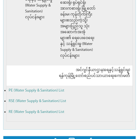
ဆေးရုံ၊ ရုပ်ရှင်ရုံ၊
(Water Supply &
အားကစားရုံ၊ မြို့တော်
Sanitation)
ခန်းမ၊ ကုန်တိုက်ကြီး
လုပ်ငန်းများ
များစသည်ကဲ့သို့)
အများပြည်သူ သုံး
အဆောက်အအုံ
များ၏ ရေပေးဝေရေး
နှင့် သန့်ရှင်းမှု (Water
Supply & Sanitation)
လုပ်ငန်းများ
အင်ဂျင်နီယာဌာန(ရေနှင့်သန့်ရှင်းမှု)
ရန်ကုန်မြို့တော်စည်ပင်သာယာရေးကော်မတီ
PE (Water Supply & Sanitation) List
RSE (Water Supply & Sanitation) List
RE (Water Supply & Sanitation) List