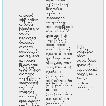
ဧရိယာတစ်ထပ်
လျှင်(၁၀၀၀)စတုရန်း
မီတာထက် မ
ကျယ်သော
ပန်းဆွဲအထိ
(စာသင်ကျောင်း၊
အမြင့်(၁၁)မီတာ
ဆေးရုံ၊ ရုပ်ရှင်ရုံ၊
ထက်မမြင့်၊
အားကစားရုံ၊ မြို့တော်
ကြမ်းခင်းဧရိယာ
ခန်းမ၊ ကုန်တိုက်ကြီး
စုစုပေါင်း
များစသည်ကဲ့သို့)
(၄၅၀)စတုရန်း
အများပြည်သူသုံး
မီတာထက်မ
အဆောက်အအုံ
ကျယ်သော
မြို့ပြ
မဟုတ်သည့် သာမန်
(စာသင်ကျောင်း၊
အင်ဂျင်နီယာ
လူနေအဆောက်အအုံ
ဆေးရုံ၊ ရုပ်ရှင်ရုံ၊
ဆိုင်ရာ
များ၏ ရေပေးဝေရေး
အားကစားရုံ၊
အဆောက်အအုံ
နှင့် သန့်ရှင်းမှု (Water
မြို့တော် ခန်းမ၊
များအားလုံး
Supply & Sanitation)
ကုန်တိုက်ကြီးများ
ရေပေးဝေရေးနှင့်
လုပ်ငန်းများ
စသည်ကဲ့သို့)
သန့်ရှင်းမှု (Water
(၂) ပန်းဆွဲအထိ
အများပြည်သူသုံး
Supply &
အမြင့်(၈)မီတာထက်မ
အဆောက်အအုံ
Sanitation)
မြင့်၊ ကြမ်းခင်းဧရိယာ
မဟုတ်သည့်
လုပ်ငန်းများ
စုစုပေါင်း
သာမန်လူနေ
(၂၀၀၀)စတုရန်း မီတာ
အဆောက်အဦ
ထက် မကျယ်သော
များ၏ ရေပေးဝေ
(စာသင်ကျောင်း၊
ရေးနှင့် သန့်ရှင်းမှု