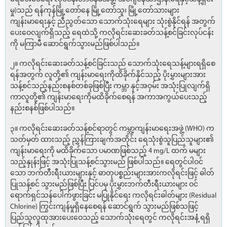
မှု)သည် ရန်ကုန်မြို့တော်နေ မြို့တော်သူ၊ မြို့တော်သားများ
ကျန်းမာရေးနှင့် ညီညွတ်သော သောက်သုံးရေများ သုံးစွဲနိုင်ရန် အတွက်
ပေးဝေလျက်ရှိသည့် ရေထဲသို့ ကလိုရင်းဆေးခတ်သန့်စင်ခြင်းလုပ်ငန်း
ကို မကြာမီ ဆောင်ရွက်သွားမည်ဖြစ်ပါသည်။
၂။ ကလိုရင်းဆေးခတ်သန့်စင်ခြင်းသည် သောက်သုံးရေသန့်များရရှိစေ
ရန်အတွက် လူတို့၏ ကျန်းမာရေးကိုထိခိုက်နိုင်သည့် ပိုးမွှားများအား
သန့်စင်သည့်နည်းစနစ်တစ်ခုဖြစ်ပြီး ကမ္ဘာ နှင့်အဝှမ်း အသုံးပြုလျက်ရှိ
ကာလူတို့၏ ကျန်းမာရေးကိုမထိခိုက်စေရန် အကာအကွယ်ပေးသည့်
နည်းစနစ်ဖြစ်ပါသည်။
၃။ ကလိုရင်းဆေးခတ်သန့်စင်ရာတွင် ကမ္ဘာ့ကျန်းမာရေးအဖွဲ့ (WHO) က
သတ်မှတ် ထားသည့် ညွှန်ကြားချက်အတိုင်း ရေသုံးစွဲသူပြည်သူများ၏
ကျန်းမာရေးကို မထိခိုက်သော ပမာဏဖြစ်သည့် 4 mg/L ထက် မများ
သည့်နှုန်းဖြင့် အသုံးပြုသန့်စင်သွားမည် ဖြစ်ပါသည်။ ရေတွင်ပါဝင်
သော ဘက်တီးရီးယားများနှင့် ဓာတုပစ္စည်းများအားကလိုရင်းဖြင့် ဓါတ်
ပြုသန့်စင် သွားမည်ဖြစ်ပြီး ပြင်ပမှ ပိုးမွှားဘက်တီးရီးယားများ ဝင်
ရောက်ရှင်သန်ပေါက်ဖွားခြင်း မပြုနိုင်ရေး ကလိုရင်းဓါတ်များ (Residual
Chlorine) ကြွင်းကျန်မှုရှိနေစေရန် ဆောင်ရွက် သွားမည်ဖြစ်သဖြင့်
ပြည်သူလူထုအားပေးဝေသည့် သောက်သုံးရေတွင် ကလိုရင်းအနံ့ ရရှိ