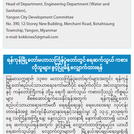
Head of Department, Engineering Department (Water and
Sanitation),
Yangon City Development Committee
No. 390, 12-Storey New Building, Merchant Road, Botahtaung
Township, Yangon, Myanmar
e-mail: kokkowa5@gmail.com
ရန်ကုန်မြို့တော်မဟာသင်္ကြန်ပွဲတော်တွင် ရေဆက်သွယ် ကစား
လိုသူများ ခွင့်ပြုမိန့် လျှောက်ထားရန်
မြန်မာသက္ကရာဇ် ၁၃၈၀ မဟာသင်္ကြန်ပွဲတော်ရက်များအတွင်း ရန်ကုန်
မြို့တော်စည်ပင်သာယာရေးကော်မတီပိုင် ရေပိုက်လိုင်း၊ အင်းလျားကန်
နှင့် ကန်တော်ကြီးကန် တို့မှ ရေကို ဆက်သွယ် ကစားလိုသည့် ကိစ္စရပ်
များ စိစစ်ဆောင်ရွက်ပေးနိုင်ရန်အတွက် ရန်ကုန်မြို့တော်
စည်ပင်သာယာရေးကော်မတီ ရေရရှိရေးနှင့် ရေပေးဝေရေး လုပ်ငန်း
တာဝန်ခံအဖွဲ့ အင်ဂျင်နီယာဌာန(ရေနှင့်သန့်ရှင်းမှု) သို့ ၁၃.၄.၂၀၁၉ရက်
နေ့ (သင်္ကြန်အကြို့နေ့) နေ့လည်(၁၂:၀၀)နာရီ နောက်ဆုံးထား၍ ယာယီ
ရေ ဆက်သွယ်ရန်အတွက် ခွင့်ပြုမိန့် လျှောက်ထားကြရမည်။ ယာယီ
ရေဆက်သွယ်ခွင့် လျှောက်လွှာများကို မြို့နယ်အုပ်ချုပ်ရေးမှူးရုံးရှိ