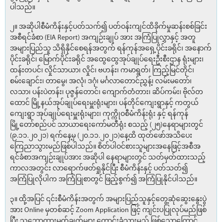
ပါသည်။
၂။ အဆိုပါစီမံကိန်းနှင့်ပတ်သက်၍ ပတ်ဝန်းကျင်ထိခိုက်မှုဆန်းစစ်ခြင်း
အစီရင်ခံစာ (EIA Report) အကျဉ်းချုပ် အား အကြံပြုလွှာနှင့် အတူ
အများပြည်သူ သိရှိနိုင်စေရန်အတွက် ရန်ကုန်အရှေ့ပိုင်းခရိုင်၊ အနောက်
ပိုင်းခရိုင်၊ မြောက်ပိုင်းခရိုင် အထွေထွေအုပ်ချုပ်ရေးဦးစီးဌာန ရုံးများ၊
ထန်းတပင်၊ လှိုင်သာယာ၊ လှိုင်၊ ဗဟန်း၊ ကမာရွတ်၊ ကြည့်မြင်တိုင်၊
စမ်းချောင်း၊ တာမွေ၊ အလုံ၊ ဒဂုံ၊ မင်္ဂလာတောင်ညွှန့်၊ လမ်းမတော်၊
လသာ၊ ပန်းပဲတန်း၊ ပုဇွန်တောင်၊ ကျောက်တံတား၊ ဆိပ်ကမ်း၊ ဗိုလ်တ
ထောင် မြို့နယ်အုပ်ချုပ်ရေးမှူးရုံးများ၊ ပန်တိုင်ကျေးရွာနှင့် ကတွယ်
ကျေးရွာ အုပ်ချုပ်ရေးမှူးရုံးများ၊ ကုက္ကိုဝစီမံကိန်းရုံး နှင့် ရန်ကုန်
မြို့တော်စည်ပင် သာယာရေးကော်မတီရုံး စသည့် (၂၅)နေရာများတွင်
(၉.၁၁.၂၀၂၁) ရက်နေ့မှ (၂၀.၁၁.၂၀၂၁)နေ့ထိ ထုတ်ဖော်အသိပေး
ကြေညာသွားမည်ဖြစ်ပါသည်။ စိတ်ပါဝင်စားသူများအနေဖြင့်အစီအ
ရင်ခံစာအကျဉ်းချုပ်အား အဆိုပါ နေရာများတွင် သတ်မှတ်ထားသည့်
ကာလအတွင်း လာရောက်ဖတ်ရှုနိုင်ပြီး စီမံကိန်းနှင့် ပတ်သတ်၍
အကြံပြုလိုပါက အကြံပြုစာတွင် ဖြည့်စွက်၍ အကြံပြုနိုင်ပါသည်။
၃။ ထို့အပြင် ၎င်းစီမံကိန်းအတွက် အများပြည်သူနှင့်တွေ့ဆုံဆွေးနွေးပွဲ
အား Online မှတစ်ဆင့် Zoom Application ဖြင့် ကျင်းပပြုလုပ်မည်ဖြစ်
ပြီး သဘောထားမှတ်ချက်များ တောင်းခံသွားမည် ဖြစ်သောကြောင့်