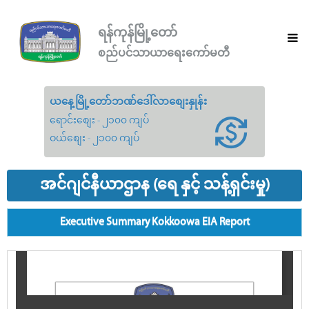
ရန်ကုန်မြို့တော်
စည်ပင်သာယာရေးကော်မတီ
ယနေ့မြို့တော်ဘဏ်ဒေါ်လာစျေးနှုန်း
ရောင်းစျေး - ၂၁၀၀ ကျပ်
ဝယ်စျေး - ၂၁၀၀ ကျပ်
အင်ဂျင်နီယာဌာန (ရေ နှင့် သန့်ရှင်းမှု)
Executive Summary Kokkoowa EIA Report