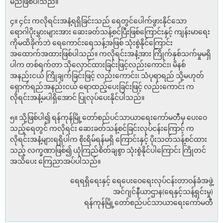
မည်ဖြစ်ပါသည်။
၄။ ၄င်း ကလိုရင်းအနံ့ရရှိခြင်းသည် ရေတွင်ပေါက်ဖွားနိုင်သော
ရောဂါပိုးမွှားများအား ဆေးခတ်သန့်စင်ပြီးဖြစ်ကြောင်းနှင့် ကျန်းမာရေး
ကိုမထိခိုက်ဘဲ ရေကောင်းရေသန့်အဖြစ် သုံးစွဲနိုင်ကြောင်း
အထောက်အထားဖြစ်ပါသည်။ ကလိုရင်းအနံ့အား ကြိုက်နှစ်သက်မှုမရှိ
ပါက တစ်ရက်တာ သိုလှောင်ထားခြင်းဖြင့်လည်းကောင်း၊ မိနစ်
အနည်းငယ် ကြိုချက်ခြင်းဖြင့် လည်းကောင်း၊ သံပုရာရည် သို့မဟုတ်
ရှောက်ရည်အနည်းငယ် ရောထည့်ပေးခြင်းဖြင့် လည်းကောင်း က
လိုရင်းအနံ့မပါရှိအောင် ပြုလုပ်ပေးနိုင်ပါသည်။
၅။ သို့ဖြစ်ပါ၍ ရန်ကုန်မြို့တော်စည်ပင်သာယာရေးကော်မတီမှ ပေးဝေ
သည့်ရေတွင် ကလိုရင်း ဆေးခတ်သန့်စင်ခြင်းလုပ်ငန်းကြောင့် က
လိုရင်းအနံ့များရရှိပါက စိုးရိမ်ရန်မရှိ ကြောင်းနှင့် ပိုးသတ်သန့်စင်ထား
သည့် လက္ခဏာဖြစ်၍ ယုံကြည်စိတ်ချစွာ သုံးစွဲနိုင်ပါကြောင်း ကြိုတင်
အသိပေး ကြေညာအပ်ပါသည်။
ရေရရှိရေးနှင့် ရေပေးဝေရေးလုပ်ငန်းတာဝန်ခံအဖွဲ့
အင်ဂျင်နီယာဌာန(ရေနှင့်သန့်ရှင်းမှု)
ရန်ကုန်မြို့တော်စည်ပင်သာယာရေးကော်မတီ