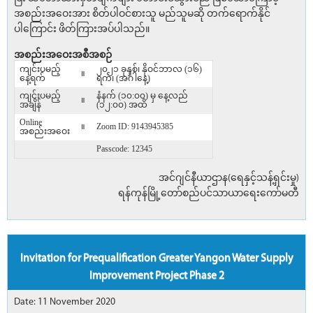
အစည်းအဝေးအား စိတ်ပါဝင်စားသူ မည်သူမဆို တက်ရောက်နိုင်
ပါ‌ကြောင်း ဖိတ်ကြားအပ်ပါသည်။
အစည်းအဝေးအစီအစဉ်
ကျင်းပမည့်
၂၀၂၁ ခုနှစ်၊ နိုဝင်ဘာလ (၁၆)
။
နေ့ရက်
ရက်၊ (အင်္ဂါနေ့)
ကျင်းပမည့်
နံနက် (၁၀:၀၀) မှ နေ့လည်
။
အချိန်
(၁၂:၀၀) အထိ
Online
။
Zoom ID: 9143945385
အစည်းအဝေး
Passcode: 12345
အင်ဂျင်နီယာဌာန(ရေနှင့်သန့်ရှင်းမှု)
ရန်ကုန်မြို့တော်စည်ပင်သာယာရေးကော်မတီ
Invitation for Prequalification Greater Yangon Water Supply
Improvement Project Phase 2
Date: 11 November 2020