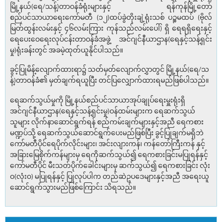
မြို့နယ်(ရေ/သန့်)တာဝန်ခံရုံးများနှင့် ရန်ကုန်မြို့တော်
စည်ပင်သာယာရေးကော်မတီ (၁၂)ထပ်ခွဲတိုးချဲ့ရုံးသစ် ပဉ္စမထပ် (ဗိုလ်
မြတ်ထွန်းလမ်းနှင့် ၄၆လမ်းကြား ကုန်သည်လမ်းပေါ်) ရှိ ရေရရှိရေးနှင့်
ရေပေးဝေရေးလုပ်ငန်းတာဝန်ခံအဖွဲ့ အင်ဂျင်နီယာဌာန(ရေနှင့်သန့်ရှင်း
မှု)ရုံးခန်းတွင် အခမဲ့ထုတ်ယူနိုင်ပါသည်။
ခွင့်ပြုမိန့်လျောက်ထားရာ၌ သတ်မှတ်လျောက်လွှာတွင် မြို့နယ်(ရေ/သ
န့်)တာဝန်ခံ၏ မှတ်ချက်ရယူပြီး တင်ပြလျှောက်ထားရမည်ဖြစ်ပါသည်။
ရေဆက်သွယ်မှုကို မြို့နယ်စည်ပင်သာယာအုပ်ချုပ်ရေးမှူးရုံးရှိ
အင်ဂျင်နီယာဌာန(ရေနှင့်သန့်ရှင်းမှု)ဝန်ထမ်းများက ရေဆက်သွယ်
သူများ လိုက်နာဆောင်ရွက်ရန် စည်ကမ်းချက်များနှင့်အညီ ရေကစား
မဏ္ဍပ်သို့ ရေဆက်သွယ်ဆောင်ရွက်ပေးမည်ဖြစ်ပြီး ခွင့်ပြုချက်မရှိဘဲ
ကော်မတီပိုင်ရေပိုက်လိုင်းများ၊ အင်းလျားကန်၊ ကန်တော်ကြီးကန် နှင့်
အခြားမြေစိုက်ကန်များမှ ရေကိုဆက်သွယ်၍ ရေကစားခြင်းမပြုရန်နှင့်
ကော်မတီပိုင် မီးသတ်ပိုက်ခေါင်းများမှ ဆက်သွယ်၍ ရေကစားခြင်း လုံး
ဝ(လုံးဝ) မပြုရန်နှင့် ပြုလုပ်ပါက တည်ဆဲဥပဒေများနှင့်အညီ အရေးယူ
ဆောင်ရွက်သွားမည်ဖြစ်ကြောင်း သိရသည်။