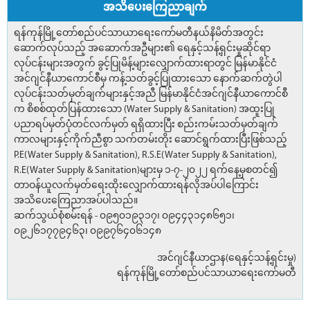
အသိပေးကြေညာချက်
ရန်ကုန်မြို့တော်စည်ပင်သာယာရေးကော်မတီနယ်နိမိတ်အတွင်း
ဆောက်လုပ်သည့် အဆောက်အဦများ၏ ရေနှင့်သန့်ရှင်းမှုဆိုင်ရာ
လုပ်ငန်းများအတွက် ခွင့်ပြုမိန့်များလျှောက်ထားရာတွင် မြန်မာနိုင်ငံ
အင်ဂျင်နီယာကောင်စီမှ ကန့်သတ်ခွင့်ပြုထားသော နောက်ဆက်တွဲပါ
လုပ်ငန်းသတ်မှတ်ချက်များနှင့်အညီ မြန်မာနိုင်ငံအင်ဂျင်နီယာကောင်စီ
က စိစစ်ထုတ်ပြန်ထားသော (Water Supply & Sanitation) အထူးပြု
ပညာရပ်မှတ်ပုံတင်လက်မှတ် ရရှိထားပြီး စည်းကမ်းသတ်မှတ်ချက်
ကာလများနှင့်ကိုက်ညီစွာ သက်တမ်းတိုး ဆောင်ရွက်ထားပြီးဖြစ်သည့်
P.E(Water Supply & Sanitation), R.S.E(Water Supply & Sanitation),
R.E(Water Supply & Sanitation)များမှ ၁-၇-၂၀၂၂ ရက်နေ့မှစတင်၍
တာဝန်ယူလက်မှတ်ရေးထိုးလျှောက်ထားရန်လိုအပ်ပါကြောင်း
အသိပေးကြေညာအပ်ပါသည်။
ဆက်သွယ်စုံစမ်းရန် - ၀၉၅၀၁၉၃၁၇၊ ၀၉၄၄၃၁၄၈၆၅၁၊
၀၉၂၆၁၇၇၉၄၆၃၊ ၀၉၉၇၆၄၀၆၁၄၈
အင်ဂျင်နီယာဌာန(ရေနှင့်သန့်ရှင်းမှု)
ရန်ကုန်မြို့တော်စည်ပင်သာယာရေးကော်မတီ