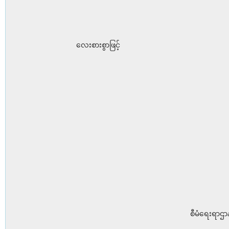
လေးစားစွာဖြင့်
စီမံရေးရာဌာန