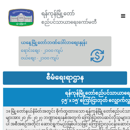
ရန်ကုန်မြို့တော်
စည်ပင်သာယာရေးကော်မတီ
ယနေ့မြို့တော်ဘဏ်ဒေါ်လာစျေးနှုန်း
ရောင်းစျေး - ၂၁၀၀ ကျပ်
ဝယ်စျေး - ၂၁၀၀ ကျပ်
စီမံရေးရာဌာန
ရန်ကုန်မြို့တော်စည်ပင်သာယာရ
၄၅' x ၁၅' ကြော်ငြာဘုတ် လျှောက်လွှ
၁။ မြို့တော်နယ်နိမိတ်အတွင်း စိုက်ထူထားသော ရန်ကုန်မြို့တော်စည်ပင်သ
များအား၂ဝ၂၆-၂ဝ၂၇ ဘဏ္ဍာရေးနှစ်အတွက် ကြော်ငြာတပ်ဆင်လိုသူများသို့
ပါ အစီအစဉ်အတိုင်း ဆောင်ရွက်မည်ဖြစ်ပါသဖြင့် ကြော်ငြာလုပ်ငန်းဆောင