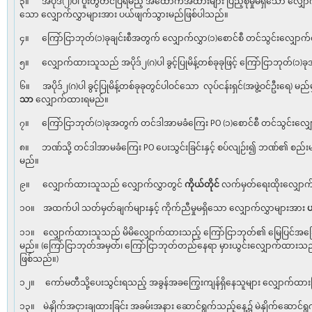
၃။ အပိုဒ်(၂)ပါ ပူးတွဲတင်ပြရမည့် အထောက်အထားများ ပြည့်စုံမှုမရှိသော လျှေ
သော လျှောက်လွှာများအား ပယ်ဖျက်သွားမည်ဖြစ်ပါသည်။
၄။ ကြော်ငြာဘုတ်(၁)ခုချင်းစီအတွက် လျှောက်လွှာ(၁)စောင်စီ တင်သွင်းလျှော
၅။ လျှောက်ထားသူသည် အပိုဒ်၂(ဂ)ပါ ခွင့်ပြုမိန့်တစ်ခုခုဖြင့် ကြော်ငြာဘုတ်(၁)
၆။ အပိုဒ်၂(ဂ)ပါ ခွင့်ပြုမိန့်တစ်ခုခုတွင်ပါဝင်သော လုပ်ငန်းရှင်(အဖွဲ့ဝင်ဦးရေ) 
သာ
လျှောက်ထားရမည်။
၇။ ကြော်ငြာဘုတ်(၁)ခုအတွက် တင်ဒါအာမခံကြေး PO (၁)စောင်စီ တင်သွင်းလျှ
၈။ ဘဏ်သို့ တင်ဒါအာမခံကြေး PO ပေးသွင်းခြင်းနှင့် စပ်လျဉ်း၍ ဘဏ်၏ စည်းမျ
မည်။
၉။ လျှောက်ထားသူသည် လျှောက်လွှာတွင်
ကိုယ်တိုင်
လက်မှတ်ရေးထိုးလျှော
၁၀။ အထက်ပါ သတ်မှတ်ချက်များနှင့် ကိုက်ညီမှုမရှိသော လျှောက်လွှာများအား
၁၁။ လျှောက်ထားသူသည် မိမိလျှောက်ထားသည့် ကြော်ငြာဘုတ်၏ မြေပြင်အခြ
မည်။ (ကြော်ငြာဘုတ်အမှတ်၊ ကြော်ငြာဘုတ်တည်နေရာ မှားယွင်းလျှောက်ထား
ဖြစ်သည်။)
၁၂။ ကော်မတီသို့ပေးသွင်းရသည့် အခွန်အခကြွေးကျန်ရှိနေသူများ လျှောက်ထ
၁၃။ မဲနှိုက်အငှားချထားခြင်း အခမ်းအနား ဆောင်ရွက်သည့်နေ့၌ မဲနှိုက်ဆောင်ရ