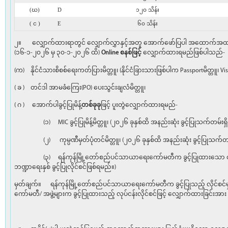
(ဃ)
D
၁၂၀ သိန်း
( င )
E
၆၀ သိန်း
၂။ လျှောက်ထားရာတွင် လျှောက်လွှာနှင့်အတူ အောက်ဖော်ပြပါ အထောက်အထားမ
(၁၆-၁-၂၀၂၆ မှ ၃၀-၁-၂၀၂၆ ထိ)
Online စနစ်ဖြင့်
လျှောက်ထားရမည်ဖြစ်ပါသည်-
(က) နိုင်ငံသားစိစစ်ရေးကတ်ပြားမိတ္တူ၊ (နိုင်ငံခြားသားဖြစ်ပါက Passportမိတ္တူ၊ V
( ခ ) တင်ဒါ အာမခံကြေး(PO) ပေးသွင်းချလံမိတ္တူ၊
( ဂ ) အောက်ပါခွင့်ပြုမိန့်
တစ်ခုခု
ဖြင့် ပူးတွဲလျှောက်ထားရမည်-
(၁) MIC ခွင့်ပြုမိန့်မိတ္တူ၊ (၂၀၂၆ ခုနှစ်ထိ အနည်းဆုံး ခွင့်ပြုသက်တမ်းရှ
(၂) ကုမ္ပဏီမှတ်ပုံတင်မိတ္တူ၊ (၂၀၂၆ ခုနှစ်ထိ အနည်းဆုံး ခွင့်ပြုသက်တမ်
(၃) ရန်ကုန်မြို့တော်စည်ပင်သာယာရေးကော်မတီက ခွင့်ပြုထားသော လုပ်ငန
ဘဏ္ဍာရေးနှစ် ခွင့်ပြုလိုင်စင်ဖြစ်ရမည်။)
မှတ်ချက်။ ရန်ကုန်မြို့တော်စည်ပင်သာယာရေးကော်မတီက ခွင့်ပြုသည့် လိုင်
ကော်မတီ/ အဖွဲ့များက ခွင့်ပြုထားသည့် လုပ်ငန်းလိုင်စင်ဖြင့် လျှောက်ထ