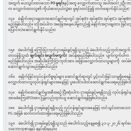
အတွက် ပေးသွင်းထားသော
PO
မူရင်း
နှင့်အတူ လျှောက်ထားသူ အပါအဝင်(၂)ဦး တ
က လျှောက်ထားသူ၏ ကိုယ်စားလှယ်လွှဲစာ မူရင်းတင်ပြ၍ တက်ရောက်နိုင်သည်။)
၁၄။ မဲနှိုက်အငှားချထားဆောင်ရွက်ရာတွင် အုပ်စု(E)၊ အုပ်စု(D)၊ အုပ်စု(C)၊ အုပ်စု(B
မည်ဖြစ်ပါသည်။ (လိုအပ်ပါက အခြေအနေပေါ်မူတည်၍ မဲနှိုက်အငှားချထား ခြင်းလု
ပြောင်းလဲဆောင်ရွက်နိုင်သည်။)
၁၅။ မဲပေါက်၍ ကြော်ငြာဘုတ်ငှားရမ်းခွင့်ရရှိသူသည် မဲပေါက်သည့်ဘုတ်အတွက် ပေ
တာဝန်ရှိသူထံ
ချက်ချင်း (မပျက်မကွက်)
အပ်နှံရမည်ဖြစ်ပါသည်။ ပျက်ကွက်ပါက အမ
မည်ဖြစ်ပါသည်။ အဆိုပါကြော်ငြာဘုတ်အား အခြားလျှောက်ထားသူများကို ထပ်မံ
ဆောင်ရွက်သွားမည်ဖြစ်ပါသည်။
၁၆။ မဲနှိုက်ခြင်းလုပ်ငန်းကိစ္စရပ်များ ဆောင်ရွက်ရာတွင် ပွင့်လင်းမြင်သာမှုရှိစ
လျှောက်ထားသူလုပ်ငန်းရှင်များအနေဖြင့် ပူးပေါင်းပါဝင်ဆောင်ရွက်ပေးရမည်ဖြစ်
၁၇။ မဲနှိုက်ဆောင်ရွက်မှုအစီအစဉ် ပြီးဆုံးပါက ငှားရမ်းခွင့်မရရှိသည့် လုပ်ငန်းရ
အာမခံကြေး(PO)အား ပြန်လည်ထုတ်ယူ ဆောင်ရွက်ရန်ဖြစ်ပါသည်။
၁၈။ မဲပေါက်၍ ငှားရမ်းခွင့်ရရှိသည့် လုပ်ငန်းရှင်များအနေဖြင့် တင်သွင်းထား
PG အဖြစ် ဆက်လက်ထားရှိပေးရမည်ဖြစ်ပါသည်။
၁၉။ မဲပေါက်၍ ငှားရမ်းခွင့်ရရှိသူသည် မဲပေါက်သည့်နေ့မှစ၍ ၃၁-၃-၂၀၂၆ ရက်နေ့ 
သဘောတူစာချုပ် ချုပ်ဆိုရမည်။