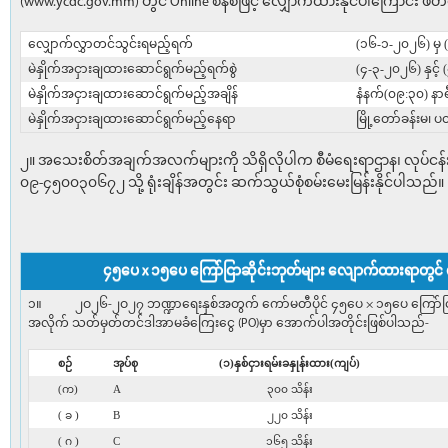
(www.ycdc.gov.mm) တွင် Online စနစ်ဖြင့် လျှောက်ထားနိုင်ပါကြောင်း ဖိ
လျှောက်လွှာတင်သွင်းရမည့်ရက်
(၁၆-၁-၂၀၂၆) မှ
မဲနှိုက်အငှားချထားဆောင်ရွက်မည့်ရက်စွဲ
(၄-၃-၂၀၂၆) နှင့်
မဲနှိုက်အငှားချထားဆောင်ရွက်မည့်အချိန်
နံနက်(၀၉:၃၀) နာရ
မဲနှိုက်အငှားချထားဆောင်ရွက်မည့်နေရာ
မြို့တော်ခန်းမ၊
၂။ အသေးစိတ်အချက်အလက်များကို သိရှိလိုပါက စီမံရေးရာဌာန၊ လုပ်ငန်း
၀၉-၄၅၀၀၃၀၆၇၂ သို့ ရုံးချိန်အတွင်း ဆက်သွယ်စုံစမ်းမေးမြန်းနိုင်ပါသည်။
၄၅ပေ x ၁၅ပေ ကြော်ငြာဆိုင်းဘုတ်များ လျောက်ထားရာတွင် 
၁။ ၂ဝ၂၆-၂ဝ၂၇ ဘဏ္ဍာရေးနှစ်အတွက် ကော်မတီပိုင် ၄၅ပေ × ၁၅ပေ ကြော်ငြာဘုတ်မျ
အလိုက် သတ်မှတ်တင်ဒါအာမခံကြေးငွေ (PO)မှာ အောက်ပါအတိုင်းဖြစ်ပါသည်-
စဉ်
အုပ်စု
(၁)နှစ်ငှားရမ်းခနှုန်းထား(ကျပ်)
(က)
A
၃၀၀ သိန်း
( ခ )
B
၂၂၀ သိန်း
( ဂ )
C
၁၆၅ သိန်း