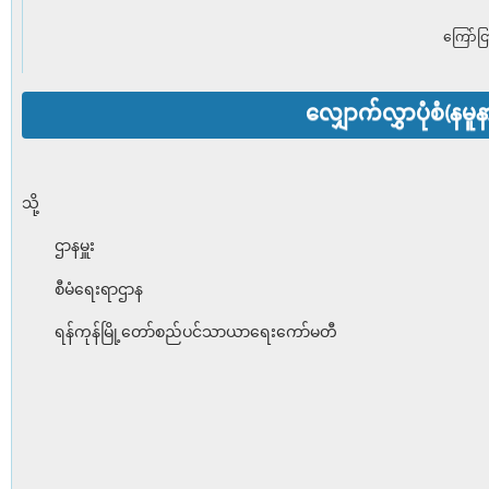
ကြော်ငြ
လျှောက်လွှာပုံစံ(နမူန
သို့
ဌာနမှူး
စီမံရေးရာဌာန
ရန်ကုန်မြို့တော်စည်ပင်သာယာရေးကော်မတီ
ရက်စွဲ၊ 