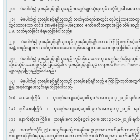
၂၀။ မဲပေါက်၍ ငှားရမ်းခွင့်ရရှိသူသည် စာချုပ်ချုပ်ဆိုရာတွင် အပိုဒ်(၂)ပါ အထော
၂၁။ မဲပေါက်၍ ငှားရမ်းခွင့်ရရှိသူသည် သတ်မှတ်ရက်အတွင်း လုပ်ငန်းသဘောတူစာချု
သွင်းထားသော တင်ဒါအာမခံကြေး(PO)ငွေအား ကော်မတီဘဏ္ဍာအဖြစ် သိမ်းဆည်းခံ
List) သတ်မှတ်ခြင်း ခံရမည်ဖြစ်ပါသည်။
၂၂။ မဲပေါက်၍ ငှားရမ်းခွင့်ရရှိသူသည် ငှားရမ်းခွင့်ရရှိသော ကြော်ငြာဘုတ်နှင့
အဖွဲ့အစည်းများက သတ်မှတ်ထားသောအခွန်အခများ ပေးဆောင်ရမည်ဖြစ်ပါသည်
၂၃။ မဲပေါက်၍ ငှားရမ်းခွင့်ရရှိသူသည် လုပ်ငန်းသဘောတူ စာချုပ်ချုပ်ဆိုရာတွင် ငှား
ကိုယ်တိုင်ဆောင်ရွက်နိုင်ခြင်းမရှိပါက ငှားရမ်းခွင့်ရရှိသူမှ တရားဝင် General Power 
ချုပ်ဆိုခွင့်ပြုမည်ဖြစ်ပါသည်။
၂၄။ မဲပေါက်၍ ငှားရမ်းခွင့်ရရှိသူသည် ငှားရမ်းခွင့်ရရှိသည့် ကြော်ငြာဘုတ်အတွ
ခွဲ၍ အရစ်ကျပေးသွင်းရမည်ဖြစ်ပါသည်-
(က) ပထမအကြိမ် ။ ငှားရမ်းခကျသင့်ငွေ၏ ၄၀ % အား ၃၀-၄-၂၀၂၆ ရက်နေ့ 
( ခ ) ဒုတိယအကြိမ် ။ ငှားရမ်းခကျသင့်ငွေ၏ ၃၀ % အား ၃၁-၇-၂၀၂၆ ရက်န
( ဂ ) နောက်ဆုံးအကြိမ် ။ ငှားရမ်းခကျသင့်ငွေ၏ ၃၀ % အား ၃၁-၁၀-၂၀၂၆ ရက်န
၂၅။ အထက်အပိုဒ်(၂၄) ပေးသွင်းရမည့် ငှားရမ်းခငွေများအား သတ်မှတ်ထားသည့်ရ
ငှားချထားခြင်းခံရသူမှ ပေးသွင်းထားသော တင်ဒါအာမခံ PO ငွေအား ကော်မတီပိုင