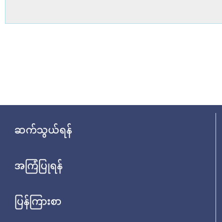
ဆက်သွယ်ရန်
အကြံပြုရန်
ပြန်ကြားစာ