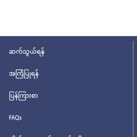
ဆက်သွယ်ရန်
အကြံပြုရန်
ပြန်ကြားစာ
FAQs