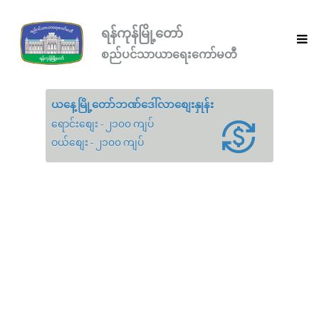
ရန်ကုန်မြို့တော်
စည်ပင်သာယာရေးကော်မတီ
ယနေ့မြို့တော်ဘဏ်ဒေါ်လာစျေးနှုန်း
ရောင်းစျေး - ၂၁၀၀ ကျပ်
ဝယ်စျေး - ၂၁၀၀ ကျပ်