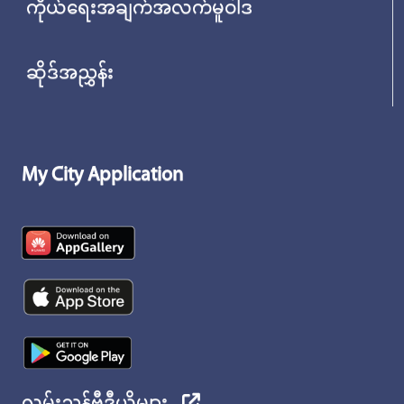
ကိုယ်ရေးအချက်အလက်မူဝါဒ
ဆိုဒ်အညွှန်း
My City Application